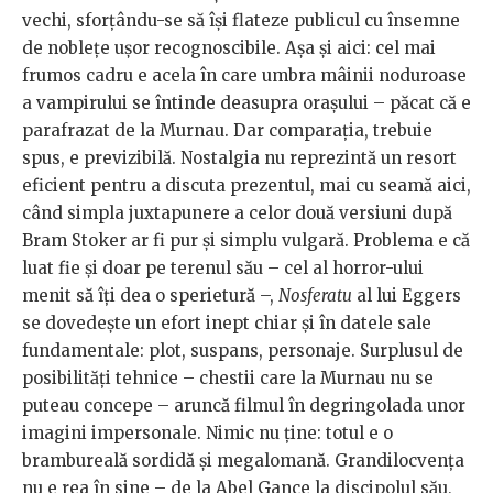
vechi, sforțându-se să își flateze publicul cu însemne
de noblețe ușor recognoscibile. Așa și aici: cel mai
frumos cadru e acela în care umbra mâinii noduroase
a vampirului se întinde deasupra orașului – păcat că e
parafrazat de la Murnau. Dar comparația, trebuie
spus, e previzibilă. Nostalgia nu reprezintă un resort
eficient pentru a discuta prezentul, mai cu seamă aici,
când simpla juxtapunere a celor două versiuni după
Bram Stoker ar fi pur și simplu vulgară. Problema e că
luat fie și doar pe terenul său – cel al horror-ului
menit să îți dea o sperietură –,
Nosferatu
al lui Eggers
se dovedește un efort inept chiar și în datele sale
fundamentale: plot, suspans, personaje. Surplusul de
posibilități tehnice – chestii care la Murnau nu se
puteau concepe – aruncă filmul în degringolada unor
imagini impersonale. Nimic nu ține: totul e o
brambureală sordidă și megalomană. Grandilocvența
nu e rea în sine – de la Abel Gance la discipolul său,