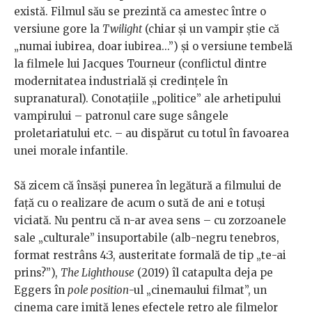
există. Filmul său se prezintă ca amestec între o
versiune gore la
Twilight
(chiar și un vampir știe că
„numai iubirea, doar iubirea...”) și o versiune tembelă
la filmele lui Jacques Tourneur (conflictul dintre
modernitatea industrială și credințele în
supranatural). Conotațiile „politice” ale arhetipului
vampirului – patronul care suge sângele
proletariatului etc. – au dispărut cu totul în favoarea
unei morale infantile.
Să zicem că însăși punerea în legătură a filmului de
față cu o realizare de acum o sută de ani e totuși
viciată. Nu pentru că n-ar avea sens – cu zorzoanele
sale „culturale” insuportabile (alb-negru tenebros,
format restrâns 4:3, austeritate formală de tip „te-ai
prins?”),
The Lighthouse
(2019) îl catapulta deja pe
Eggers în
pole position
-ul „cinemaului filmat”, un
cinema care imită leneș efectele retro ale filmelor