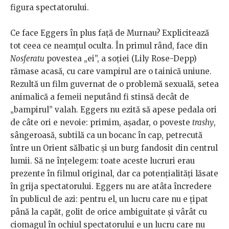
figura spectatorului.
Ce face Eggers în plus față de Murnau? Explicitează
tot ceea ce neamțul oculta. În primul rând, face din
Nosferatu
povestea „ei”, a soției (Lily Rose-Depp)
rămase acasă, cu care vampirul are o tainică uniune.
Rezultă un film guvernat de o problemă sexuală, setea
animalică a femeii neputând fi stinsă decât de
„bampirul” valah. Eggers nu ezită să apese pedala ori
de câte ori e nevoie: primim, așadar, o poveste
trashy
,
sângeroasă, subtilă ca un bocanc în cap, petrecută
între un Orient sălbatic și un burg fandosit din centrul
lumii. Să ne înțelegem: toate aceste lucruri erau
prezente în filmul original, dar ca potențialități lăsate
în grija spectatorului. Eggers nu are atâta încredere
în publicul de azi: pentru el, un lucru care nu e țipat
până la capăt, golit de orice ambiguitate și vârât cu
ciomagul în ochiul spectatorului e un lucru care nu