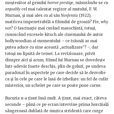
moștenitor al genului
horror prestige
, măsurându-se cu
arguably
cel mai talentat regizor al mutului, F. W.
Murnau, și mai ales cu al său
Nosferatu
(1922),
matricea impenetrabilă a filmului de groază? Fie,
why
not
? O fascinație mai curând masochistă, totuși,
cunoscând excesele kitsch ale cinemaului de autor
hollywoodian al momentului – ce trăsnăi ar mai
putea aduce cu sine această „actualizare”? –, dar
totuși nu lipsită de temei. La revizionare, privit
dinspre aici și acum, filmul lui Murnau se dovedește
într-adevăr foarte deschis, plin de goluri, pe undeva
paradoxal în aspectele pe care decide să le dezvolte
ca și în cele pe care le lasă de izbeliște: un fel de cufăr
misterios, un schelet pe care se poate pune carne.
Bucuria n-a ținut însă mult. A ținut, mai exact, câteva
secunde – până ce pe ecran intervine prima horcăială
sângeroasă dublată de muzica stridentă care curge