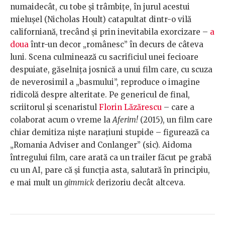
numaidecât, cu tobe și trâmbițe, în jurul acestui
mielușel (Nicholas Hoult) catapultat dintr-o vilă
californiană, trecând și prin inevitabila exorcizare –
a
doua
într-un decor „românesc” în decurs de câteva
luni. Scena culminează cu sacrificiul unei fecioare
despuiate, găselnița josnică a unui film care, cu scuza
de neverosimil a „basmului”, reproduce o imagine
ridicolă despre alteritate. Pe genericul de final,
scriitorul și scenaristul
Florin Lăzărescu
– care a
colaborat acum o vreme la
Aferim!
(2015), un film care
chiar demitiza niște narațiuni stupide – figurează ca
„Romania Adviser and Conlanger” (sic). Aidoma
întregului film, care arată ca un trailer făcut pe grabă
cu un AI, pare că și funcția asta, salutară în principiu,
e mai mult un
gimmick
derizoriu decât altceva.