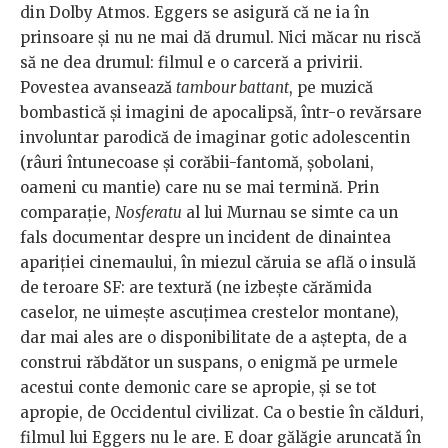
din Dolby Atmos. Eggers se asigură că ne ia în
prinsoare și nu ne mai dă drumul. Nici măcar nu riscă
să ne dea drumul: filmul e o carceră a privirii.
Povestea avansează
tambour battant
, pe muzică
bombastică și imagini de apocalipsă, într-o revărsare
involuntar parodică de imaginar gotic adolescentin
(râuri întunecoase și corăbii-fantomă, șobolani,
oameni cu mantie) care nu se mai termină. Prin
comparație,
Nosferatu
al lui Murnau se simte ca un
fals documentar despre un incident de dinaintea
apariției cinemaului, în miezul căruia se află o insulă
de teroare SF: are textură (ne izbește cărămida
caselor, ne uimește ascuțimea crestelor montane),
dar mai ales are o disponibilitate de a aștepta, de a
construi răbdător un suspans, o enigmă pe urmele
acestui conte demonic care se apropie, și se tot
apropie, de Occidentul civilizat. Ca o bestie în călduri,
filmul lui Eggers nu le are. E doar gălăgie aruncată în