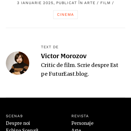
3 IANUARIE 2025, PUBLICAT ÎN
ARTE
/
FILM
/
CINEMA
TEXT DE
Victor Morozov
Critic de film. Scrie despre Est
pe
FuturEast.blog
.
SCENA9
REVISTA
Despre noi
Personaje
Echipa Scena9
Arte