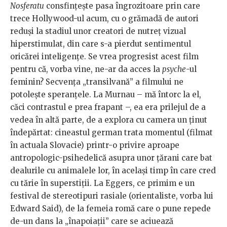
Nosferatu
consfințește pasa îngrozitoare prin care
trece Hollywood-ul acum, cu o grămadă de autori
reduși la stadiul unor creatori de nutreț vizual
hiperstimulat, din care s-a pierdut sentimentul
oricărei inteligențe. Se vrea progresist acest film
pentru că, vorba vine, ne-ar da acces la
psyche
-ul
feminin? Secvența „transilvană” a filmului ne
potolește speranțele. La Murnau – mă întorc la el,
căci contrastul e prea frapant –, ea era prilejul de a
vedea în altă parte, de a explora cu camera un ținut
îndepărtat: cineastul german trata momentul (filmat
în actuala Slovacie) printr-o privire aproape
antropologic-psihedelică asupra unor țărani care bat
dealurile cu animalele lor, în același timp în care cred
cu tărie în superstiții. La Eggers, ce primim e un
festival de stereotipuri rasiale (orientaliste, vorba lui
Edward Said), de la femeia romă care o pune repede
de-un dans la „înapoiații” care se aciuează