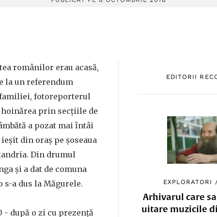
tea românilor erau acasă,
EDITORII RE
ne la un referendum
familiei, fotoreporterul
hoinărea prin secțiile de
âmbătă a pozat mai întâi
 ieșit din oraș pe șoseaua
xandria. Din drumul
ânga și a dat de comuna
EXPLORATORI
lo s-a dus la Măgurele.
Arhivarul care sa
uitare muzicile d
 - după o zi cu prezență