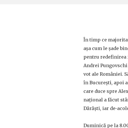
În timp ce majorita
așa cum le șade bi
pentru redefinirea 
Andrei Pungovschi 
vot ale României. S
în București, apoi a
care duce spre Ale
național a făcut st
Dărăști, iar de-aco
Duminică pe la 8.00