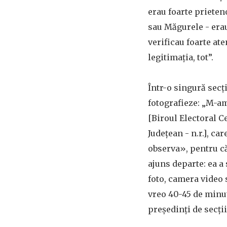
erau foarte prieteno
sau Măgurele - erau
verificau foarte ate
legitimația, tot”.
Într-o singură secț
fotografieze: „M-am
[Biroul Electoral Ce
Județean - n.r.], c
observa», pentru că
ajuns departe: ea a 
foto, camera video 
vreo 40-45 de minut
președinți de secții