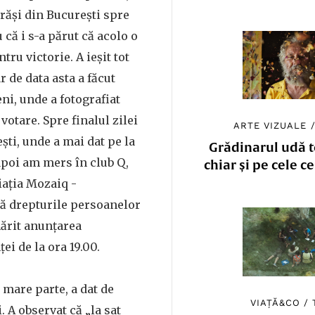
arăși din București spre
u că i s-a părut că acolo o
tru victorie. A ieșit tot
r de data asta a făcut
ni, unde a fotografiat
votare. Spre finalul zilei
ARTE VIZUALE
ști, unde a mai dat pe la
Grădinarul udă to
 apoi am mers în club Q,
chiar și pe cele c
iația Mozaiq -
ră drepturile persoanelor
ărit anunțarea
ei de la ora 19.00.
 mare parte, a dat de
VIAȚĂ&CO
/
. A observat că „la sat