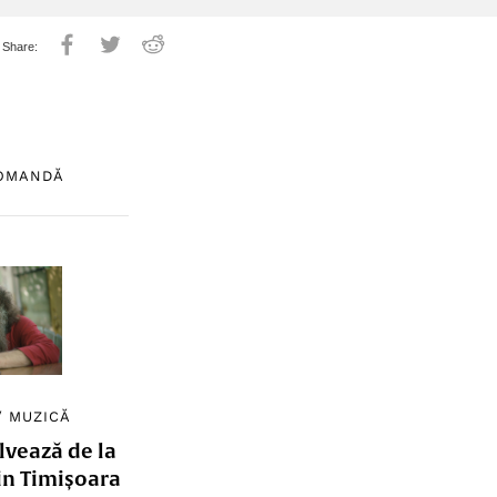
COMANDĂ
/
MUZICĂ
lvează de la
in Timișoara