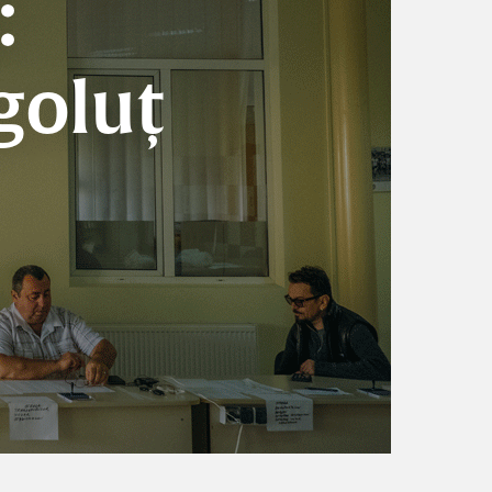
:
goluț