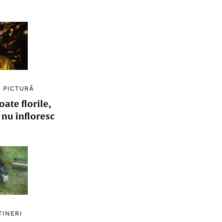
/
PICTURĂ
ate florile,
e nu înfloresc
TINERI