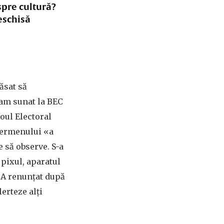
spre cultură?
eschisă
ăsat să
 am sunat la BEC
roul Electoral
 termenului «a
 să observe. S-a
 pixul, aparatul
 A renunțat după
erteze alți