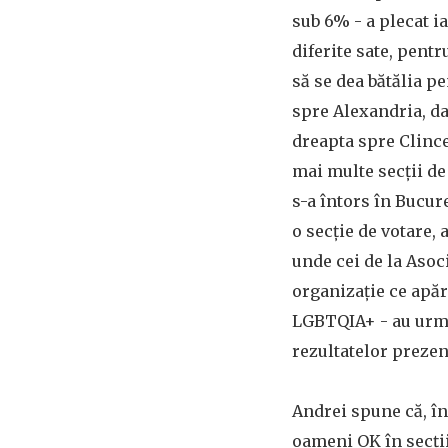
sub 6% - a plecat i
diferite sate, pentr
să se dea bătălia pen
spre Alexandria, da
dreapta spre Clince
mai multe secții de 
s-a întors în Bucure
o secție de votare,
unde cei de la Asoc
organizație ce apă
LGBTQIA+ - au urm
rezultatelor prezenț
Andrei spune că, în
oameni OK în secții