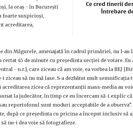
Ce cred tinerii de
și, la oraș - în București
Întrebare d
 foarte suspicioși,
nt acreditarea,
ie din Măgurele, amenajată în cadrul primăriei, nu l-au l
 certat 45 de minute cu președinta secției de votare. Eu
ntral - n.r.], care ziceau că am voie, ea vorbea la BEJ [Bi
are-i ziceau să nu mă lase. S-a dezbătut mult semnificația
 acreditarea zicea că reprezentanții mass-media au voie
sunat la judecător, în timp ce eu încercam să-i explic că
sau reportofonul sunt moduri acceptabile de a observa”.
e, după ce președinta cu pricina a început inclusiv să al
 să nu-i dea voie să fotografieze.