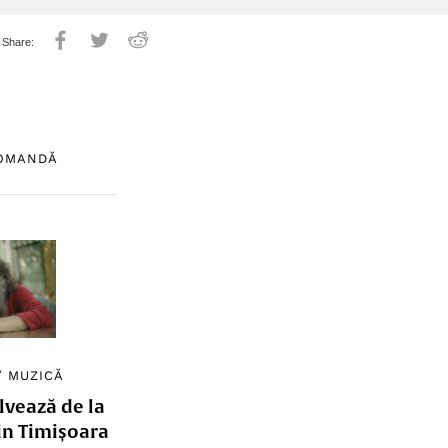
COMANDĂ
/
MUZICĂ
lvează de la
in Timișoara