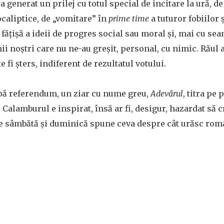
ă a generat un prilej cu totul special de incitare la ură, d
caliptice, de „vomitare” în
prime time
a tuturor fobiilor 
 făţişă a ideii de progres social sau moral şi, mai cu sea
i noştri care nu ne-au greşit, personal, cu nimic. Răul a
e fi şters, indiferent de rezultatul votului.
pă referendum, un ziar cu nume greu,
Adevărul
, titra pe
. Calamburul e inspirat, însă ar fi, desigur, hazardat să
de sâmbătă şi duminică spune ceva despre cât urăsc româ