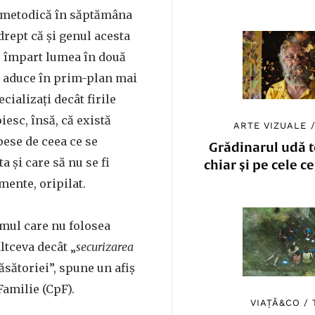
 metodică în săptămâna
rept că şi genul acesta
 împart lumea în două
a aduce în prim-plan mai
cializaţi decât firile
esc, însă, că există
ARTE VIZUALE
pese de ceea ce se
Grădinarul udă to
a şi care să nu se fi
chiar și pe cele c
mente, oripilat.
umul care nu folosea
ltceva decât „
securizarea
căsătoriei”, spune un afiş
Familie (CpF).
VIAȚĂ&CO
/