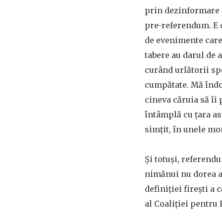
prin dezinformare
pre-referendum. E d
de evenimente care
tabere au darul de 
curând urlătorii spe
cumpătate. Mă îndoi
cineva căruia să îi 
întâmplă cu ţara ast
simţit, în unele mo
Şi totuşi, referend
nimănui nu dorea a
definiţiei fireşti a 
al Coaliţiei pentru 