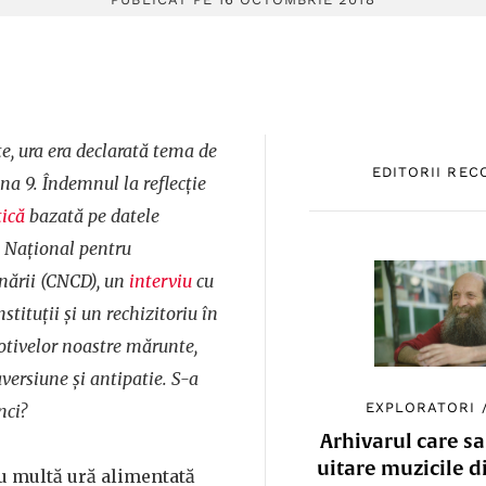
, ura era declarată tema de
EDITORII RE
na 9. Îndemnul la reflecţie
tică
bazată pe datele
l Naţional pentru
nării (CNCD), un
interviu
cu
stituţii şi un rechizitoriu în
tivelor noastre mărunte,
versiune şi antipatie. S-a
EXPLORATORI
nci?
Arhivarul care sa
uitare muzicile d
u multă ură alimentată