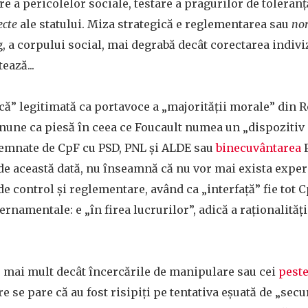
e a pericolelor sociale, testare a pragurilor de toleranţă
ecte
ale statului. Miza strategică e reglementarea sau
no
g, a corpului social, mai degrabă decât corectarea indiviz
ează...
vică” legitimată ca portavoce a „majorităţii morale” din 
nune ca piesă în ceea ce Foucault numea un „dispozitiv 
emnate de CpF cu PSD, PNL şi ALDE sau
binecuvântarea
P
de această dată, nu înseamnă că nu vor mai exista expe
e control şi reglementare, având ca „interfaţă” fie tot Cp
namentale: e „în firea lucrurilor”, adică a raţionalităţii
, mai mult decât încercările de manipulare sau cei
pest
e se pare că au fost risipiţi pe tentativa eşuată de „secu