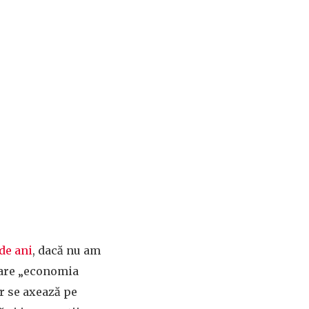
de ani
, dacă nu am
 care „economia
ar se axează pe