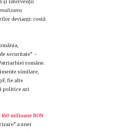
 şi intervenţii
rmalizarea
ilor devianţi: costă
România,
de securitate” –
atriarhiei române.
rimente similare,
F, fie alte
 politice azi
e 160 milioane RON
rizare” a unei