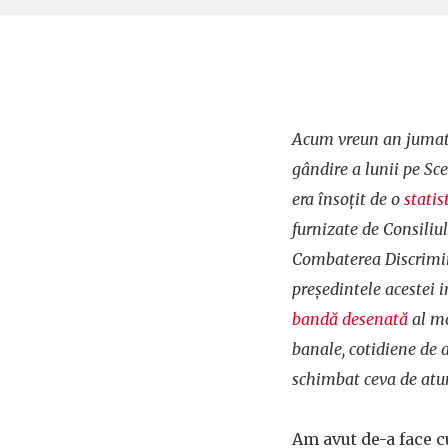
Acum vreun an jumate
gândire a lunii pe Sce
era însoţit de o
statis
furnizate de Consiliu
Combaterea Discrimi
preşedintele acestei in
bandă desenată
al mo
banale, cotidiene de a
schimbat ceva de atu
Am avut de-a face c