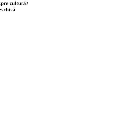
spre cultură?
eschisă