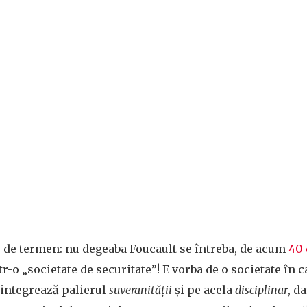
e de termen: nu degeaba Foucault se întreba, de acum
40 
tr-o „societate de securitate”! E vorba de o societate în
 integrează palierul
suveranităţii
şi pe acela
disciplinar
, d