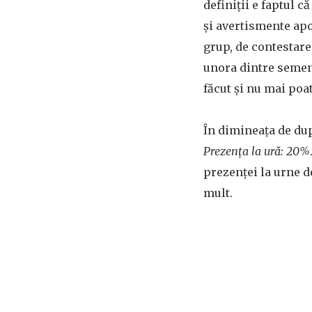
definiţii e faptul c
şi avertismente apo
grup, de contestare
unora dintre semeni
făcut şi nu mai poat
În dimineaţa de du
Prezenţa la ură: 20%
prezenţei la urne 
mult.