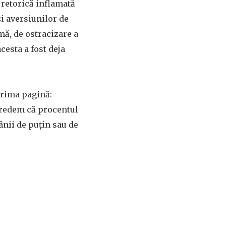
e retorică inflamată
şi aversiunilor de
mă, de ostracizare a
cesta a fost deja
 prima pagină:
 credem că procentul
nii de puţin sau de