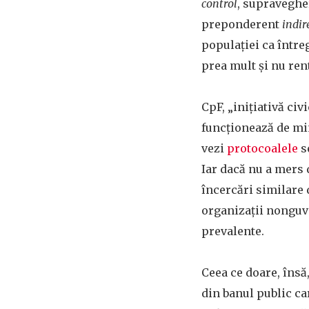
control
, supravegher
preponderent
indir
populaţiei ca între
prea mult şi nu rent
CpF, „iniţiativă ci
funcţionează de mi
vezi
protocoalele
s
Iar dacă nu a mers 
încercări similare d
organizaţii nonguver
prevalente.
Ceea ce doare, însă
din banul public car