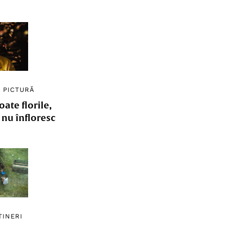
/
PICTURĂ
ate florile,
e nu înfloresc
TINERI