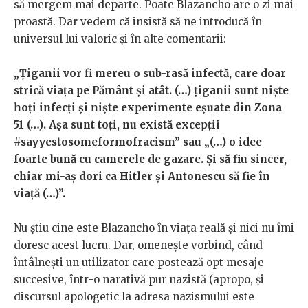
să mergem mai departe. Poate Blazancho are o zi mai
proastă. Dar vedem că insistă să ne introducă în
universul lui valoric și în alte comentarii:
„Țiganii vor fi mereu o sub-rasă infectă, care doar
strică viața pe Pământ și atât. (…) țiganii sunt niște
hoți infecți și niște experimente eșuate din Zona
51 (…). Așa sunt toți, nu există excepții
#sayyestosomeformofracism” sau „(…) o idee
foarte bună cu camerele de gazare. Și să fiu sincer,
chiar mi-aș dori ca Hitler și Antonescu să fie în
viață (…)”.
Nu știu cine este Blazancho în viața reală și nici nu îmi
doresc acest lucru. Dar, omenește vorbind, când
întâlnești un utilizator care postează opt mesaje
succesive, într-o narativă pur nazistă (apropo, și
discursul apologetic la adresa nazismului este