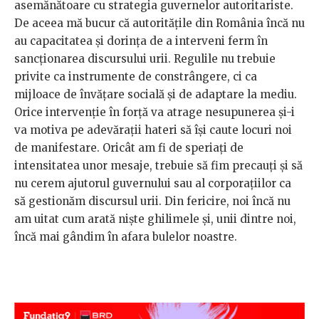
asemănătoare cu strategia guvernelor autoritariste.
De aceea mă bucur că autoritățile din România încă nu
au capacitatea și dorința de a interveni ferm în
sancționarea discursului urii. Regulile nu trebuie
privite ca instrumente de constrângere, ci ca
mijloace de învățare socială și de adaptare la mediu.
Orice intervenție în forță va atrage nesupunerea și-i
va motiva pe adevărații hateri să își caute locuri noi
de manifestare. Oricât am fi de speriați de
intensitatea unor mesaje, trebuie să fim precauți și să
nu cerem ajutorul guvernului sau al corporațiilor ca
să gestionăm discursul urii. Din fericire, noi încă nu
am uitat cum arată niște ghilimele și, unii dintre noi,
încă mai gândim în afara bulelor noastre.