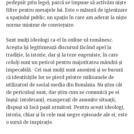
pedepsit prin lege), parcă se impune să activăm niște
filtre pentru mesajele lui. Este o măsură de igienizare
a spațiului public, un spațiu în care am aderat la niște
norme minime de conviețuire.
Sunt mulți ideologi ca el în online-ul românesc.
Aceștia își legitimează discursul făcând apel la
tradiție, la istorie, dar și la teze eugeniste, în care
ceilalți
sunt un pericol pentru majoritatea mândră și
impecabilă. Cei mai mulți sunt anonimi și se bucură
că identitățile lor se pierd printre milioanele de
utilizatori de social media din România. Nu știm cât
de periculoși sunt, dar știm cum se comunică pe ei
înșiși: intoleranți, exasperați de anumite situații,
dispuși să facă pașii următori. Pentru acești ideologi,
istoria, chiar și în cele mai negre episoade ale ei, este
o sursă de inspirație.