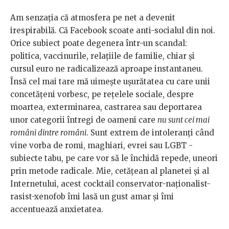
Am senzația că atmosfera pe net a devenit
irespirabilă. Că Facebook scoate anti-socialul din noi.
Orice subiect poate degenera într-un scandal:
politica, vaccinurile, relațiile de familie, chiar și
cursul euro ne radicalizează aproape instantaneu.
Însă cel mai tare mă uimește ușurătatea cu care unii
concetățeni vorbesc, pe rețelele sociale, despre
moartea, exterminarea, castrarea sau deportarea
unor categorii întregi de oameni care
nu sunt cei mai
români dintre români
. Sunt extrem de intoleranți când
vine vorba de romi, maghiari, evrei sau LGBT -
subiecte tabu, pe care vor să le închidă repede, uneori
prin metode radicale. Mie, cetățean al planetei și al
Internetului, acest cocktail conservator-naționalist-
rasist-xenofob îmi lasă un gust amar și îmi
accentuează anxietatea.