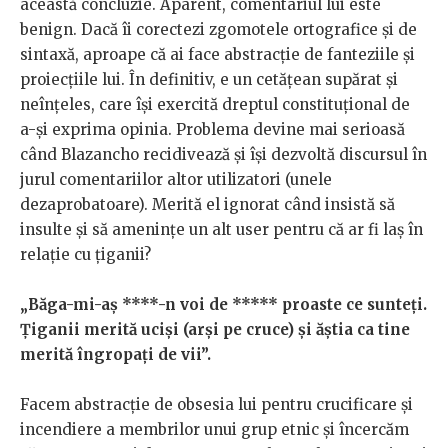
această concluzie. Aparent, comentariul lui este
benign. Dacă îi corectezi zgomotele ortografice și de
sintaxă, aproape că ai face abstracție de fanteziile și
proiecțiile lui. În definitiv, e un cetățean supărat și
neînțeles, care își exercită dreptul constituțional de
a-și exprima opinia. Problema devine mai serioasă
când Blazancho recidivează și își dezvoltă discursul în
jurul comentariilor altor utilizatori (unele
dezaprobatoare). Merită el ignorat când insistă să
insulte și să amenințe un alt user pentru că ar fi laș în
relație cu țiganii?
„Băga-mi-aș ****-n voi de ***** proaste ce sunteți.
Țiganii merită uciși (arși pe cruce) și ăștia ca tine
merită îngropați de vii”.
Facem abstracție de obsesia lui pentru crucificare și
incendiere a membrilor unui grup etnic și încercăm