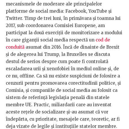
mecanismele de moderare ale principalelor
platforme de social media: Facebook, YouTube și
Twitter. Timp de trei luni, în primăvara și toamna lui
2017, sub coordonarea Comisiei Europene, am
participat la două exerciții de monitorizare a modului
în care giganții social media respectă un
cod de
conduită
asumat din 2016. Încă de dinainte de Brexit
și de alegerea lui Trump, la Bruxelles se discuta
destul de serios despre cum poate fi controlată
escaladarea urii și xenofobiei în mediul online și, de
ce nu, offline. Ca să nu existe suspiciuni de folosire a
cenzurii pentru promovarea corectitudinii politice, și
Comisia, și companiile de social media au folosit ca
sistem de referință legislația penală din statele
membre UE. Practic, miliardarii care au inventat
aceste rețele de socializare și-au asumat că vor
îndepărta, cu prioritate, mesajele care, teoretic, ar fi
deja vizate de legile și instituțiile statelor membre.