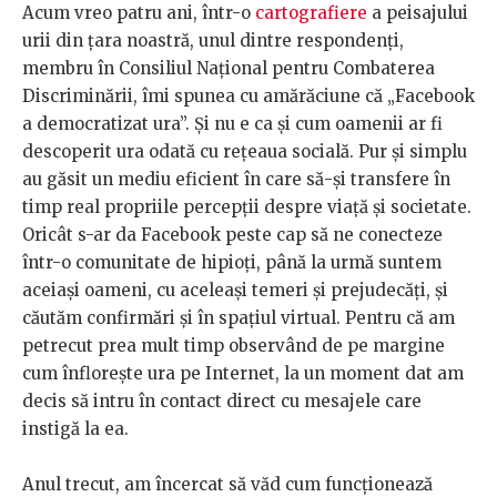
Acum vreo patru ani, într-o
cartografiere
a peisajului
urii din țara noastră, unul dintre respondenți,
membru în Consiliul Național pentru Combaterea
Discriminării, îmi spunea cu amărăciune că „Facebook
a democratizat ura”. Și nu e ca și cum oamenii ar fi
descoperit ura odată cu rețeaua socială. Pur și simplu
au găsit un mediu eficient în care să-și transfere în
timp real propriile percepții despre viață și societate.
Oricât s-ar da Facebook peste cap să ne conecteze
într-o comunitate de hipioți, până la urmă suntem
aceiași oameni, cu aceleași temeri și prejudecăți, și
căutăm confirmări și în spațiul virtual. Pentru că am
petrecut prea mult timp observând de pe margine
cum înflorește ura pe Internet, la un moment dat am
decis să intru în contact direct cu mesajele care
instigă la ea.
Anul trecut, am încercat să văd cum funcționează