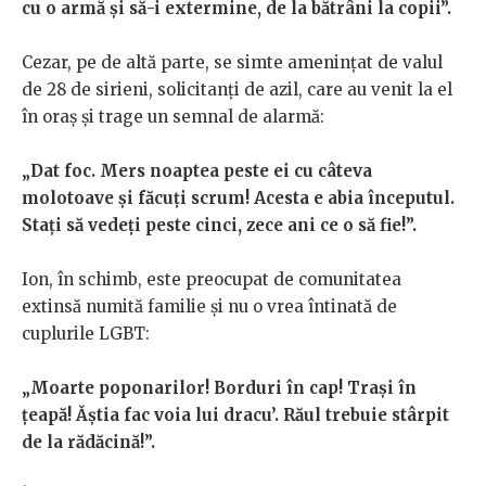
cu o armă și să-i extermine, de la bătrâni la copii”.
Cezar, pe de altă parte, se simte amenințat de valul
de 28 de sirieni, solicitanți de azil, care au venit la el
în oraș și trage un semnal de alarmă:
„Dat foc. Mers noaptea peste ei cu câteva
molotoave și făcuți scrum! Acesta e abia începutul.
Stați să vedeți peste cinci, zece ani ce o să fie!”.
Ion, în schimb, este preocupat de comunitatea
extinsă numită familie și nu o vrea întinată de
cuplurile LGBT:
„Moarte poponarilor! Borduri în cap! Trași în
țeapă! Ăștia fac voia lui dracu’. Răul trebuie stârpit
de la rădăcină!”.