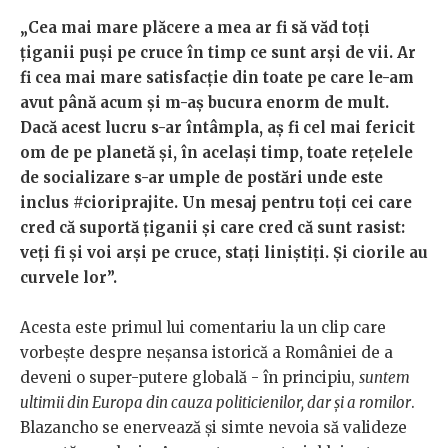
„Cea mai mare plăcere a mea ar fi să văd toți
țiganii puși pe cruce în timp ce sunt arși de vii. Ar
fi cea mai mare satisfacție din toate pe care le-am
avut până acum și m-aș bucura enorm de mult.
Dacă acest lucru s-ar întâmpla, aș fi cel mai fericit
om de pe planetă și, în același timp, toate rețelele
de socializare s-ar umple de postări unde este
inclus #cioriprajite. Un mesaj pentru toți cei care
cred că suportă țiganii și care cred că sunt rasist:
veți fi și voi arși pe cruce, stați liniștiți. Și ciorile au
curvele lor”.
Acesta este primul lui comentariu la un clip care
vorbește despre neșansa istorică a României de a
deveni o super-putere globală - în principiu,
suntem
ultimii din Europa din cauza politicienilor, dar și a romilor
.
Blazancho se enervează și simte nevoia să valideze