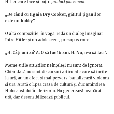
Hitler care face și puțin
product placement
:
„De când cu tigaia Dry Cooker, gătitul țiganilor
este un hobby”.
O altă compoziție, în vogă, redă un dialog imaginar
între Hitler și un adolescent, presupus rom:
„H: Câți ani ai? A: O să fac 16 ani. H: Nu, n-o să faci”.
Meme-urile artiștilor neînțeleși nu sunt de ignorat.
Chiar dacă nu sunt discursuri articulate care să incite
la ură, au un efect și mai pervers: banalizează violența
și ura. Arată o lipsă crasă de cultură și duc amintirea
Holocaustului în derizoriu. Nu generează neapărat
ură, dar desensibilizează publicul.