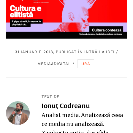
31 IANUARIE 2018, PUBLICAT ÎN
INTRĂ LA IDEI
/
MEDIA&DIGITAL
/
URĂ
TEXT DE
Ionuţ Codreanu
Analist media. Analizează ceea
ce media nu analizează.
Zambeşte puţin, dar râde