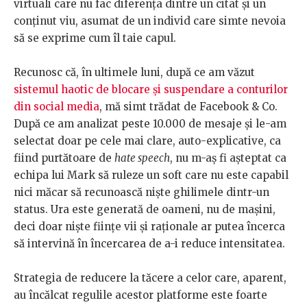
virtuali care nu fac diferența dintre un citat și un
conținut viu, asumat de un individ care simte nevoia
să se exprime cum îl taie capul.
Recunosc că, în ultimele luni, după ce am văzut
sistemul haotic de blocare și suspendare a conturilor
din social media
, mă simt trădat de Facebook & Co.
După ce am analizat peste 10.000 de mesaje și le-am
selectat doar pe cele mai clare, auto-explicative, ca
fiind purtătoare de
hate speech
, nu m-aș fi așteptat ca
echipa lui Mark să ruleze un soft care nu este capabil
nici măcar să recunoască niște ghilimele dintr-un
status. Ura este generată de oameni, nu de mașini,
deci doar niște ființe vii și raționale ar putea încerca
să intervină în încercarea de a-i reduce intensitatea.
Strategia de reducere la tăcere a celor care, aparent,
au încălcat regulile acestor platforme este foarte