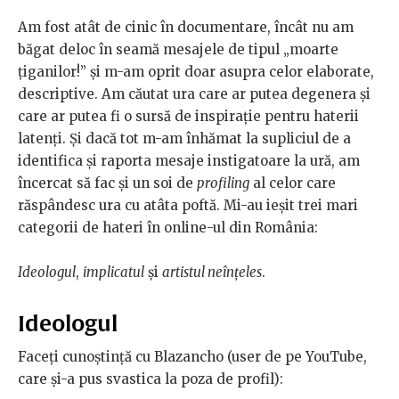
Am fost atât de cinic în documentare, încât nu am
băgat deloc în seamă mesajele de tipul „moarte
țiganilor!” și m-am oprit doar asupra celor elaborate,
descriptive. Am căutat ura care ar putea degenera și
care ar putea fi o sursă de inspirație pentru haterii
latenți. Și dacă tot m-am înhămat la supliciul de a
identifica și raporta mesaje instigatoare la ură, am
încercat să fac și un soi de
profiling
al celor care
răspândesc ura cu atâta poftă. Mi-au ieşit trei mari
categorii de hateri în online-ul din România:
Ideologul
,
implicatul
și
artistul neînțeles
.
Ideologul
Faceți cunoștință cu Blazancho (user de pe YouTube,
care și-a pus svastica la poza de profil):