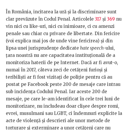
În România, incitarea la ură și la discriminare sunt
clar prevăzute în Codul Penal. Articolele
317
și
369
nu
vin nici cu like-uri, nici cu inimioare, ci cu amenzi
penale sau chiar cu privare de libertate. Din fericire
(voi explica mai jos de unde vine fericirea) și din
lipsa unei jurisprudențe dedicate
hate speech
-ului,
țara noastră nu are capacitatea instituțională de a
monitoriza haterii de pe Internet. Dacă ar fi avut-o,
numai în 2017, câteva zeci de cetățeni furioși și
teribiliști ar fi fost vizitați de poliție pentru că au
postat pe Facebook peste 200 de mesaje care intrau
sub incidența Codului Penal. Iar aceste 200 de
mesaje, pe care le-am identificat în cele trei luni de
monitorizare, nu includeau doar clișee despre romi,
evrei, musulmani sau LGBT, ci îndemnuri explicite la
acte de violență și descrieri ale unor metode de
torturare și exterminare a unor cetățeni care nu