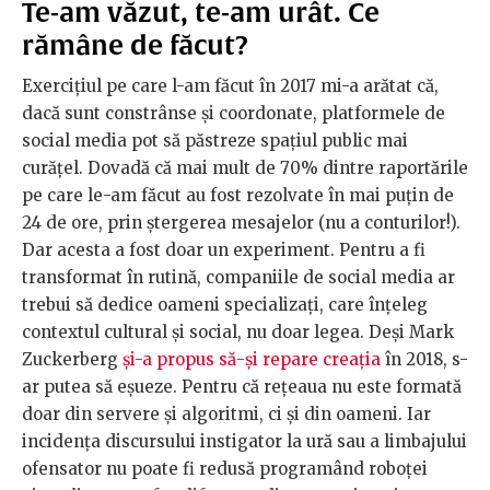
Te-am văzut, te-am urât. Ce
rămâne de făcut?
Exercițiul pe care l-am făcut în 2017 mi-a arătat că,
dacă sunt constrânse și coordonate, platformele de
social media pot să păstreze spațiul public mai
curățel. Dovadă că mai mult de 70% dintre raportările
pe care le-am făcut au fost rezolvate în mai puțin de
24 de ore, prin ștergerea mesajelor (nu a conturilor!).
Dar acesta a fost doar un experiment. Pentru a fi
transformat în rutină, companiile de social media ar
trebui să dedice oameni specializați, care înțeleg
contextul cultural și social, nu doar legea. Deși Mark
Zuckerberg
și-a propus să-şi repare creația
în 2018, s-
ar putea să eșueze. Pentru că rețeaua nu este formată
doar din servere și algoritmi, ci și din oameni. Iar
incidența discursului instigator la ură sau a limbajului
ofensator nu poate fi redusă programând roboței