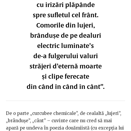
cu irizări plăpânde
spre sufletul cel frânt.
Comorile din lujeri,
brândușe de pe dealuri
electric luminate’s
de-a fulgerului valuri
străjeri d’eternă moarte
și clipe ferecate
din când în când în cânt”.
De o parte „curcubee chemicale”, de cealaltă „lujeri”,
„brândușe”, „cânt” – cuvinte care nu cred să mai
apară pe undeva în poezia douămiistă (cu excepția lui