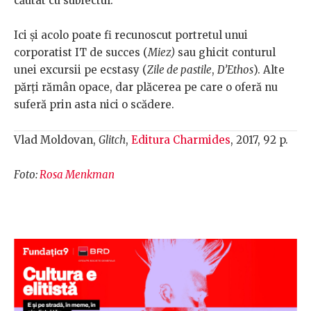
căutat cu subiectul.
Ici și acolo poate fi recunoscut portretul unui
corporatist IT de succes (
Miez)
sau ghicit conturul
unei excursii pe ecstasy (
Zile de pastile
,
D’Ethos
). Alte
părți rămân opace, dar plăcerea pe care o oferă nu
suferă prin asta nici o scădere.
Vlad Moldovan,
Glitch
,
Editura Charmides
, 2017, 92 p.
Foto:
Rosa Menkman