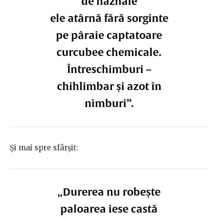
de haznale
ele atârnă fără sorginte
pe pâraie captatoare
curcubee chemicale.
Întreschimburi –
chihlimbar și azot în
nimburi”.
Și mai spre sfârșit:
„Durerea nu robește
paloarea iese castă