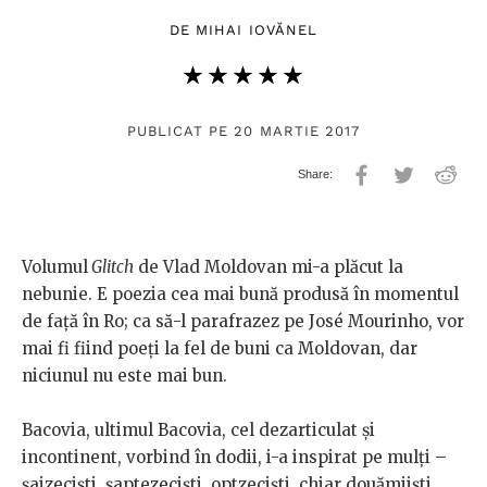
DE
MIHAI IOVĂNEL
★★★★★
☆☆☆☆☆
PUBLICAT PE 20 MARTIE 2017
Volumul
Glitch
de Vlad Moldovan mi-a plăcut la
nebunie. E poezia cea mai bună produsă în momentul
de față în Ro; ca să-l parafrazez pe José Mourinho, vor
mai fi fiind poeți la fel de buni ca Moldovan, dar
niciunul nu este mai bun.
Bacovia, ultimul Bacovia, cel dezarticulat și
incontinent, vorbind în dodii, i-a inspirat pe mulți –
șaizeciști, șaptezeciști, optzeciști, chiar douămiiști.