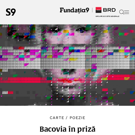
CARTE
/
POEZIE
Bacovia în priză