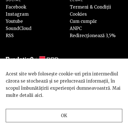
Facebook
Termeni & Condiții
Instagram
Cookies
Youtube
Cum cumpăr
SoundCloud
ANPC
RSS
Redirecționează 3,5%
Acest site web folosește cookie-uri prin intermediul
© 2026 BRD Groupe Société Générale, toate drepturile rezervate.
cărora se stochează și se prelucrează informații, în
Scena 9 este un proiect sustinut de
BRD GROUPE SOCIÉTÉ
scopul îmbunătățirii experienței dumneavoastră. Mai
GÉNÉRALE
.
multe detalii
aici
.
Design and development
OK
by
INTERKORP