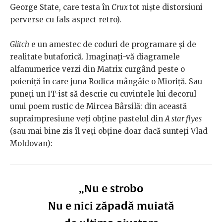
George State, care testa în
Crux
tot niște distorsiuni
perverse cu fals aspect retro).
Glitch
e un amestec de coduri de programare și de
realitate butaforică. Imaginați-vă diagramele
alfanumerice verzi din Matrix curgând peste o
poieniță în care juna Rodica mângâie o Mioriță. Sau
puneți un IT-ist să descrie cu cuvintele lui decorul
unui poem rustic de Mircea Bârsilă: din această
supraimpresiune veți obține pastelul din
A star flyes
(sau mai bine zis îl veți obține doar dacă sunteți Vlad
Moldovan):
„Nu e strobo
Nu e nici zăpadă muiată