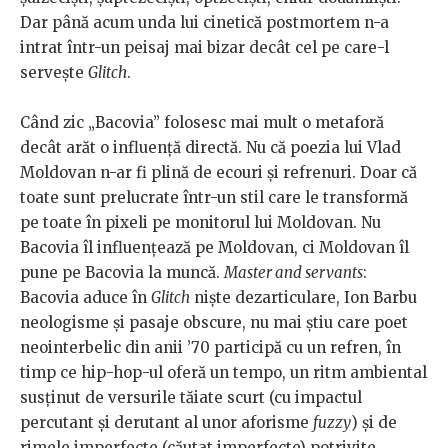
Dar până acum unda lui cinetică postmortem n-a
intrat într-un peisaj mai bizar decât cel pe care-l
servește
Glitch
.
Când zic „Bacovia” folosesc mai mult o metaforă
decât arăt o influență directă. Nu că poezia lui Vlad
Moldovan n-ar fi plină de ecouri și refrenuri. Doar că
toate sunt prelucrate într-un stil care le transformă
pe toate în pixeli pe monitorul lui Moldovan. Nu
Bacovia îl influențează pe Moldovan, ci Moldovan îl
pune pe Bacovia la muncă.
Master and servants
:
Bacovia aduce în
Glitch
niște dezarticulare, Ion Barbu
neologisme și pasaje obscure, nu mai știu care poet
neointerbelic din anii ’70 participă cu un refren, în
timp ce hip-hop-ul oferă un tempo, un ritm ambiental
susținut de versurile tăiate scurt (cu impactul
percutant și derutant al unor aforisme
fuzzy
) și de
rimele imperfecte (căutat imperfecte) potrivite