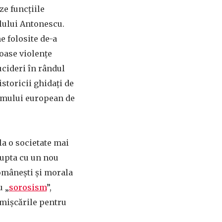
ze funcțiile
alului Antonescu.
 folosite de-a
oase violențe
 ucideri în rândul
istoricii ghidați de
ismului european de
la o societate mai
lupta cu un nou
românești și morala
u „
sorosism
”,
 mișcările pentru