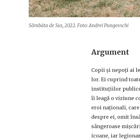
Sâmbăta de Sus, 2022. Foto: Andrei Pungovschi
Argument
Copii și nepoți ai l
lor. Ei cuprind toat
instituțiilor public
îi leagă o viziune 
eroi naționali, car
despre ei, omit însă
sângeroase mișcări 
icoane, iar legion