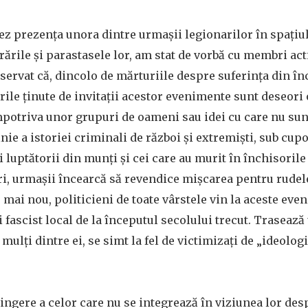
z prezența unora dintre urmașii legionarilor în spațiu
rile și parastasele lor, am stat de vorbă cu membri activ
servat că, dincolo de mărturiile despre suferința din în
ile ținute de invitații acestor evenimente sunt deseori 
mpotriva unor grupuri de oameni sau idei cu care nu sun
nie a istoriei criminali de război și extremiști, sub cupo
 luptătorii din munți și cei care au murit în închisoril
i, urmașii încearcă să revendice mișcarea pentru rudele 
, mai nou, politicieni de toate vârstele vin la aceste eve
 fascist local de la începutul secolului trecut. Traseaz
ulți dintre ei, se simt la fel de victimizați de „ideolog
ingere a celor care nu se integrează în viziunea lor des