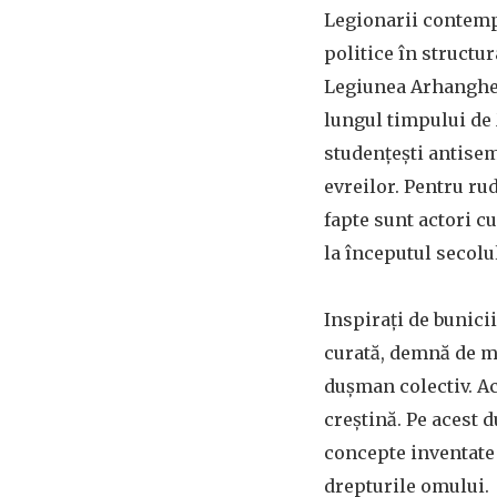
Legionarii contempo
politice în structu
Legiunea Arhanghel
lungul timpului de
studențești antisemi
evreilor. Pentru rud
fapte sunt actori c
la începutul secol
Inspirați de bunicii
curată, demnă de mâ
dușman colectiv. Ac
creștină. Pe acest
concepte inventate 
drepturile omului