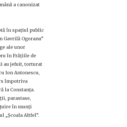
Română a canonizat
tă în spațiul public
on Gavrilă Ogoranu”
nge ale unor
u în Frățiile de
 au jefuit, torturat
 cu Ion Antonescu,
ors împotriva
ră la Constanța.
ii, parastase,
ețuire în munți
ul „Școala Altfel”.