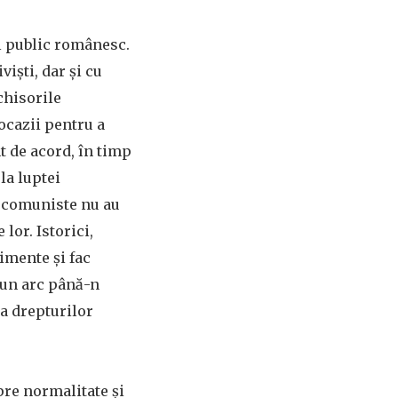
l public românesc.
iști, dar și cu
chisorile
ocazii pentru a
t de acord, în timp
la luptei
e comuniste nu au
lor. Istorici,
nimente și fac
ă un arc până-n
ia drepturilor
pre normalitate și