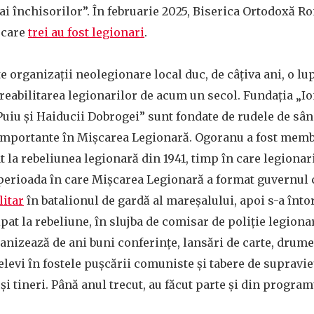
 ai închisorilor”. În februarie 2025, Biserica Ortodoxă 
e care
trei au fost legionari
.
 organizații neolegionare local duc, de câțiva ani, o lup
reabilitarea legionarilor de acum un secol. Fundația „I
Puiu și Haiducii Dobrogei” sunt fondate de rudele de sâ
importante în Mișcarea Legionară. Ogoranu a fost membr
t la rebeliunea legionară din 1941, timp în care legionarii
 perioada în care Mișcarea Legionară a format guvernul
litar
în batalionul de gardă al mareșalului, apoi s-a înt
ipat la rebeliune, în slujba de comisar de poliție legiona
nizează de ani buni conferințe, lansări de carte, drumeț
 elevi în fostele pușcării comuniste și tabere de supravi
i tineri. Până anul trecut, au făcut parte și din program