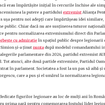
că erau împărtășite inițial în cercurile închise ale sim
ascensiunea la putere a partidului
extremist
Alianța Pen
 ușa pentru noi adepți care împărtășeau idei similare,
me public. Chiar dacă nu are susținerea tuturor naționaliș
oce pentru normalizarea extremismului direct din Parla
orbește cu admirație
în spațiul public despre legionarii d
 Simion și-a ținut
nunta
după modelul comandantului int
alegerile parlamentare din 2024, partidul extremist AUR
l. Tot atunci, alte două partide extremiste, Partidul Oam
ntrat în parlament. Societatea a fost la un pas să aibă și
eorgescu, care a pus și el umărul la normalizarea legion
edicate figurilor legionare au loc de mulți ani în Români
tru prima oară pentru comemorarea fostului lider legion