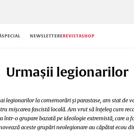
Ă
SPECIAL
NEWSLETTERE
REVISTA
SHOP
Urmașii legionarilor
ai legionarilor la comemorări și parastase, am stat de v
tru mișcarea fascistă locală. Am vrut să înțeleg cum re
 într-o grupare bazată pe ideologie extremistă, care a fo
ovează aceste grupări neolegionare au căpătat ecou din 