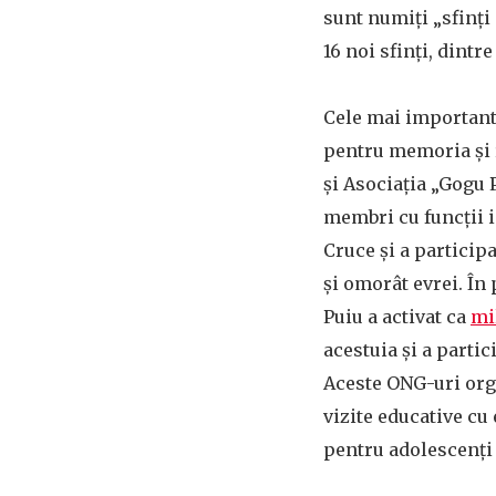
sunt numiți „sfinți
16 noi sfinți, dintr
Cele mai importante
pentru memoria și 
și Asociația „Gogu 
membri cu funcții 
Cruce și a participa
și omorât evrei. În
Puiu a activat ca
mi
acestuia și a partic
Aceste ONG-uri orga
vizite educative cu
pentru adolescenți ș