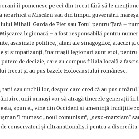
rani îi pomenesc pe cei din trecut fără să le mențione
ra ierarhică a Mișcării sau din timpul guvernării mareș
ului Mihail, Garda de Fier sau Totul pentru Țară – nume
 Mișcarea legionară – a fost responsabilă pentru numer
te, asasinate politice, jafuri ale sinagogilor, atacuri și
e și simpatizanți, înaintașii legionari sunt eroi, pentru 
u putere de decizie, care au compus filiala locală a fasc
ului trecut și au pus bazele Holocaustului românesc.
, tații sau unchii lor, despre care cred că au pus umărul 
ntuire, unii urmași vor să atragă tinerele generații în 
esta, spun ei, vine din Occident și amenință tradițiile 
 dușman îl numesc „noul comunism”, „sexo-marxism” sa
de conservatori și ultranaționaliști pentru a discredita
.