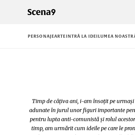
PERSONAJE
ARTE
INTRĂ LA IDEI
LUMEA NOASTR
Timp de câțiva ani, i-am însoțit pe urmași 
adunate în jurul unor figuri importante pen
pentru lupta anti-comunistă și rolul acestora
timp, am urmărit cum ideile pe care le prom