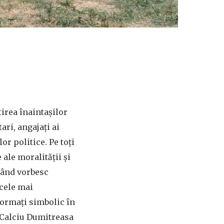
tirea înaintașilor
ari, angajați ai
or politice. Pe toți
ale moralității și
 Când vorbesc
 cele mai
formați simbolic în
 Calciu Dumitreasa