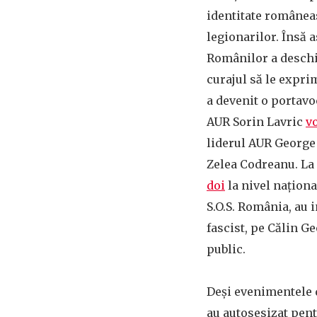
identitate româneas
legionarilor. Însă 
Românilor a deschis
curajul să le expri
a devenit o portav
AUR Sorin Lavric
v
liderul AUR George
Zelea Codreanu. La 
doi
la nivel naționa
S.O.S. România, au i
fascist, pe Călin G
public.
Deși evenimentele d
au autosesizat pen