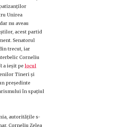
patizanților
tru Unirea
 dar nu aveau
tilor, acest partid
ment. Senatorul
in trecut, iar
erbelic Corneliu
 a ieșit pe
locul
enilor Tineri și
 un președinte
arismului în spațiul
a, autoritățile s-
ar, Corneliu Zelea