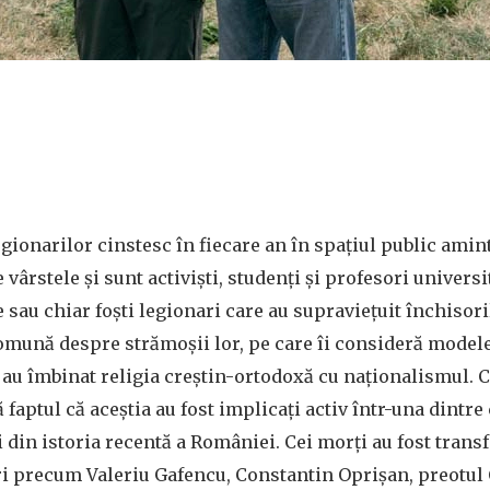
egionarilor cinstesc în fiecare an în spațiul public amin
e vârstele și sunt activiști, studenți și profesori universit
e sau chiar foști legionari care au supraviețuit închisoril
comună despre strămoșii lor, pe care îi consideră modele 
e au îmbinat religia creștin-ortodoxă cu naționalismul.
 faptul că aceștia au fost implicați activ într-una dintre
din istoria recentă a României. Cei morți au fost trans
ari precum Valeriu Gafencu, Constantin Oprișan, preotul