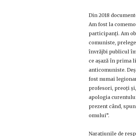
Din 2018 documente
Am fost la comemoră
participanți. Am ob
comuniste, preleger
învrăjbi publicul î
ce așază în prima li
anticomuniste. Deși
fost numai legionar
profesori, preoți și
apologia curentului
prezent când, spun m
omului”.
Narațiunile de resp