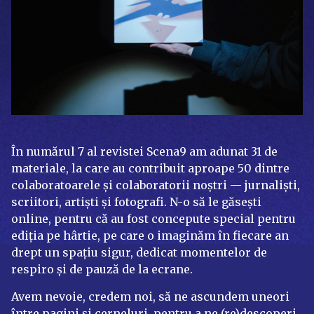
În numărul 7 al revistei Scena9 am adunat 31 de
materiale, la care au contribuit aproape 50 dintre
colaboratoarele și colaboratorii noștri — jurnaliști,
scriitori, artiști și fotografi. N-o să le găsești
online, pentru că au fost concepute special pentru
ediția pe hârtie, pe care o imaginăm în fiecare an
drept un spațiu sigur, dedicat momentelor de
respiro și de pauză de la ecrane.
Avem nevoie, credem noi, să ne ascundem uneori
între pagini și cerneluri, pentru a ne (re)descoperi.