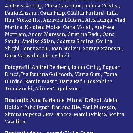
Andreea Archip, Clara Caradimu, Raluca Cristea,
Paula Erizanu, Oana Filip, Cătălin Furtună, Iulia
Hau, Victor Ilie, Andrada Lăutaru, Alex Lungu, Vlad
Marina, Nicoleta Moise, Oana Moisil, Andreea
Mottram, Andra Mureșan, Cristina Radu, Oana
Sandu, Anelise Sălan, Codruța Simina, Corina
Sîrghi, Ionuț Sociu, Ioan Stoleru, Sorana Stănescu,
Doru Vatavului, Lina Vdovîi.
Fotografii
: Andrei Becheru, Ioana Cîrlig, Bogdan
Dincă, Pia Paulina Guilmoth, Maria Guțu, Toma
Hurduc, Ramin Mazur, Daria Radu, Joséphine
Topolanski, Mircea Topoleanu.
Ilustrații
: Oana Barbonie, Mircea Drăgoi, Adela
Holdon, Iulia Ignat, Dariana Ilie, Paul Mureșan,
Simina Popescu, Eva Procee, Matei Udriște, Sorina
Vazelina.
Ilustrația de pe copertă
:
Maks Graur