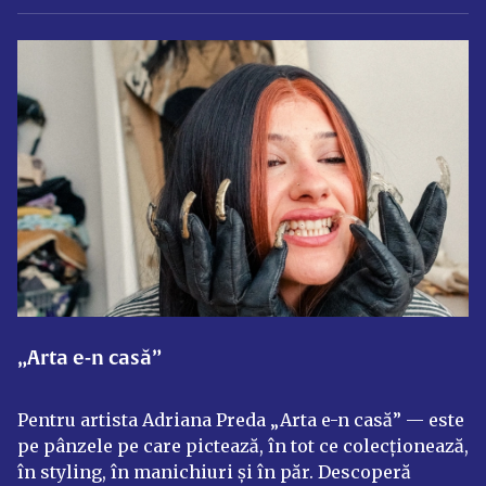
„Arta e-n casă”
Pentru artista Adriana Preda „Arta e-n casă” — este
pe pânzele pe care pictează, în tot ce colecționează,
în styling, în manichiuri și în păr. Descoperă