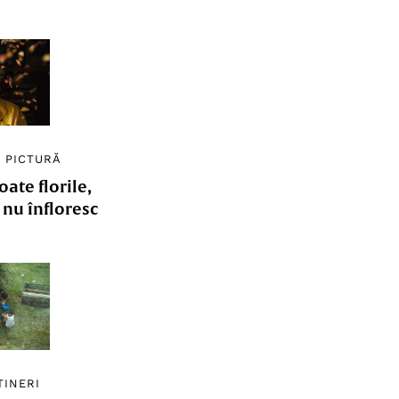
/
PICTURĂ
ate florile,
e nu înfloresc
TINERI