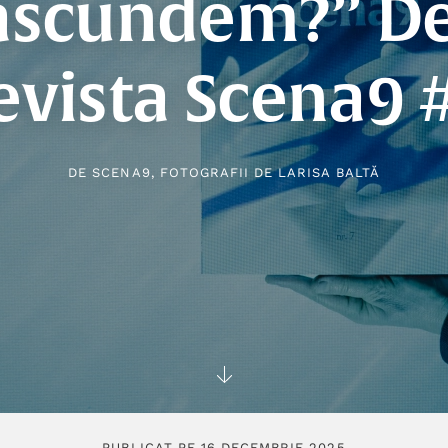
ascundem?” D
evista Scena9 
DE
SCENA9
, FOTOGRAFII DE
LARISA BALTĂ
PUBLICAT PE 16 DECEMBRIE 2025