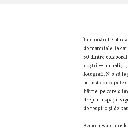
În numărul 7 al rev
de materiale, la ca
50 dintre colaborat
noștri — jurnaliști, 
fotografi. N-o să le
au fost concepute s
hârtie, pe care o i
drept un spațiu si
de respiro și de pa
Avem nevoie, cred