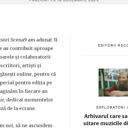
istei Scena9 am adunat 31
EDITORII RE
re au contribuit aproape
oarele și colaboratorii
scriitori, artiști și
 găsești online, pentru că
pecial pentru ediția pe
maginăm în fiecare an
gur, dedicat momentelor
EXPLORATORI
uză de la ecrane.
Arhivarul care sa
uitare muzicile d
em noi, să ne ascundem