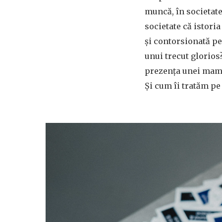
muncă, în societat
societate că istori
și contorsionată pe
unui trecut glorios
prezența unei mame,
Și cum îi tratăm pe