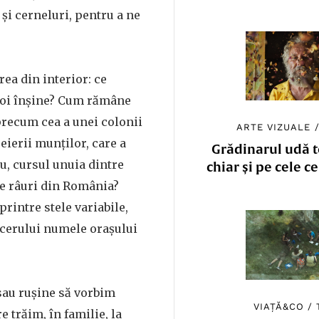
 și cerneluri, pentru a ne
ea din interior: ce
noi înșine? Cum rămâne
 precum cea a unei colonii
ARTE VIZUALE
eierii munților, care a
Grădinarul udă to
u, cursul unuia dintre
chiar și pe cele c
e râuri din România?
printre stele variabile,
 cerului numele orașului
 sau rușine să vorbim
VIAȚĂ&CO
/
e trăim, în familie, la