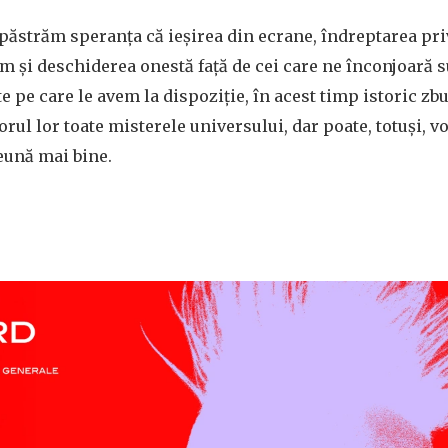
 păstrăm speranța că ieșirea din ecrane, îndreptarea priv
um și deschiderea onestă față de cei care ne înconjoară s
e pe care le avem la dispoziție, în acest timp istoric zb
orul lor toate misterele universului, dar poate, totuși, 
ună mai bine.