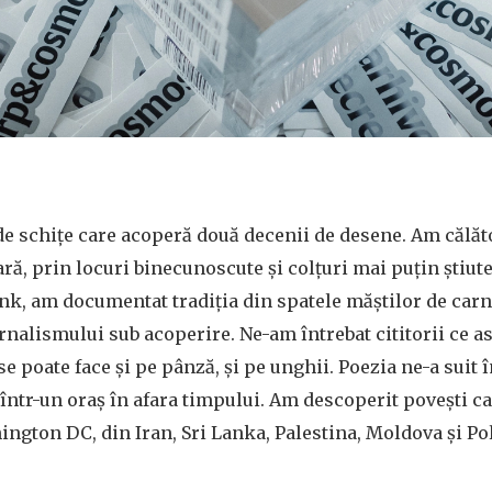
de schițe care acoperă două decenii de desene. Am călăt
ară, prin locuri binecunoscute și colțuri mai puțin știut
k, am documentat tradiția din spatele măștilor de carn
jurnalismului sub acoperire. Ne-am întrebat cititorii ce a
e poate face și pe pânză, și pe unghii. Poezia ne-a suit î
într-un oraș în afara timpului. Am descoperit povești ca
ington DC, din Iran, Sri Lanka, Palestina, Moldova și Po