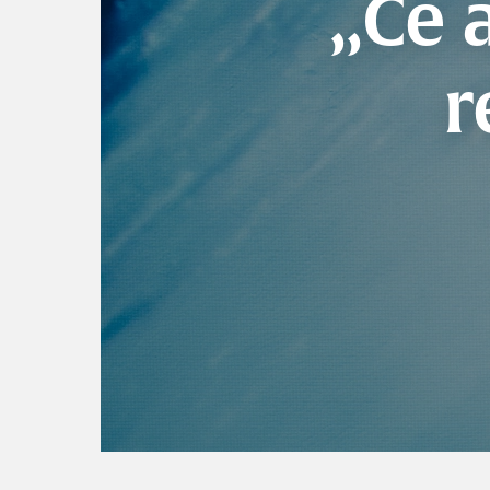
„Ce 
r