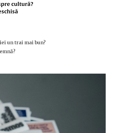
spre cultură?
eschisă
iei un trai mai bun?
 demnă?