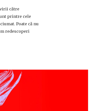
irii către
unt printre cele
uciumat. Poate că nu
vom redescoperi