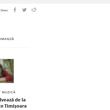
COMANDĂ
/
MUZICĂ
lvează de la
in Timișoara