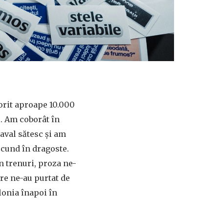
orit aproape 10.000
e. Am coborât în
aval sătesc și am
scund în dragoste.
n trenuri, proza ne-
re ne-au purtat de
lonia înapoi în