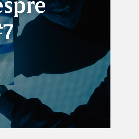
espre
#7