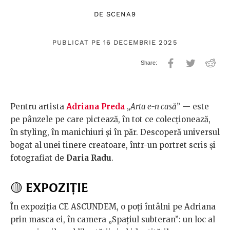
DE
SCENA9
PUBLICAT PE 16 DECEMBRIE 2025
Pentru artista
Adriana Preda
„
Arta e-n casă
” — este
pe pânzele pe care pictează, în tot ce colecționează,
în styling, în manichiuri și în păr. Descoperă universul
bogat al unei tinere creatoare, într-un portret scris și
fotografiat de
Daria Radu
.
🟡
EXPOZIȚIE
În expoziția CE ASCUNDEM, o poți întâlni pe Adriana
prin masca ei, în camera „Spațiul subteran”: un loc al