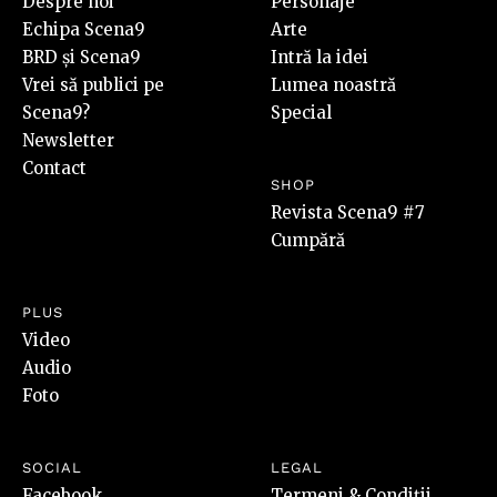
Despre noi
Personaje
Echipa Scena9
Arte
BRD și Scena9
Intră la idei
Vrei să publici pe
Lumea noastră
Scena9?
Special
Newsletter
Contact
SHOP
Revista Scena9 #7
Cumpără
PLUS
Video
Audio
Foto
SOCIAL
LEGAL
Facebook
Termeni & Condiții