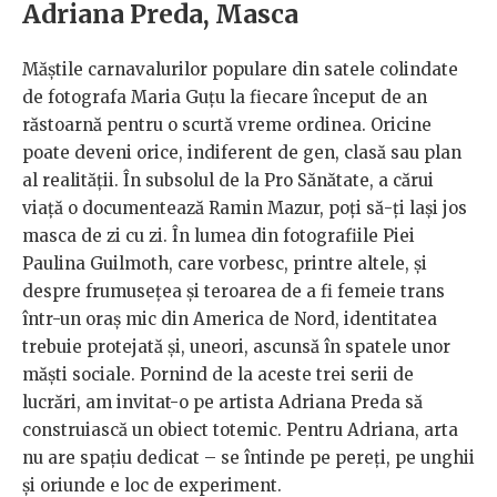
Adriana Preda, Masca
Măștile carnavalurilor populare din satele colindate
de fotografa Maria Guțu la fiecare început de an
răstoarnă pentru o scurtă vreme ordinea. Oricine
poate deveni orice, indiferent de gen, clasă sau plan
al realității. În subsolul de la Pro Sănătate, a cărui
viață o documentează Ramin Mazur, poți să-ți lași jos
masca de zi cu zi. În lumea din fotografiile Piei
Paulina Guilmoth, care vorbesc, printre altele, și
despre frumusețea și teroarea de a fi femeie trans
într-un oraș mic din America de Nord, identitatea
trebuie protejată și, uneori, ascunsă în spatele unor
măști sociale. Pornind de la aceste trei serii de
lucrări, am invitat-o pe artista Adriana Preda să
construiască un obiect totemic. Pentru Adriana, arta
nu are spațiu dedicat – se întinde pe pereți, pe unghii
și oriunde e loc de experiment.