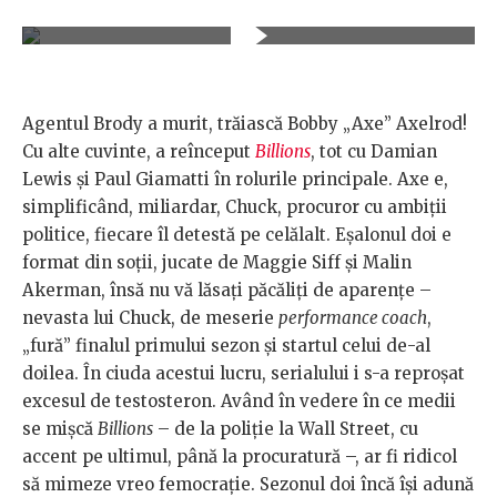
Agentul Brody a murit, trăiască Bobby „Axe” Axelrod!
Cu alte cuvinte, a reînceput
Billions
, tot cu Damian
Lewis şi Paul Giamatti în rolurile principale. Axe e,
simplificând, miliardar, Chuck, procuror cu ambiţii
politice, fiecare îl detestă pe celălalt. Eşalonul doi e
format din soţii, jucate de Maggie Siff şi Malin
Akerman, însă nu vă lăsaţi păcăliţi de aparenţe –
nevasta lui Chuck, de meserie
performance coach
,
„fură” finalul primului sezon şi startul celui de-al
doilea. În ciuda acestui lucru, serialului i s-a reproşat
excesul de testosteron. Având în vedere în ce medii
se mişcă
Billions
– de la poliţie la Wall Street, cu
accent pe ultimul, până la procuratură –, ar fi ridicol
să mimeze vreo femocraţie. Sezonul doi încă îşi adună