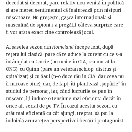
decedat şi decorat, pare relativ nou-venită în politică
şi are mereu sentimentul că înaintează prin nisipuri
mişcătoare. Nu greşeşte, gaşca internaţională şi
masculină de spioni i-a pregătit câteva surprize care
îi vor arăta exact cine controlează jocul.
Al şaselea sezon din
Homeland
începe lent, după
reţeta lui clasică: pare că te aduce la curent cu ce s-a
întâmplat cu Carrie (nu mai e în CIA, s-a mutat la
ONG), cu Quinn (pare un veteran şchiop, distrus şi
spitalizat) şi cu Saul (n-o duce rău în CIA, dar ceva nu
îi miroase bine), dar, de fapt, îţi plantează „şopârle” în
studiul de personaj, iar, când lucrurile se pun în
mişcare, îţi induce o tensiune mai eficientă decât în
orice alt serial de pe TV. În cazul acestui sezon, cu
atât mai eficientă cu cât ajungi, treptat, să pui la
îndoială acurateţea perspectivei fiecărui protagonist.