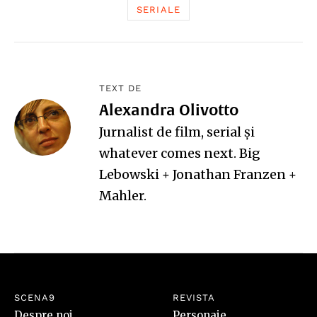
SERIALE
TEXT DE
Alexandra Olivotto
Jurnalist de film, serial și
whatever comes next. Big
Lebowski + Jonathan Franzen +
Mahler.
SCENA9
REVISTA
Despre noi
Personaje