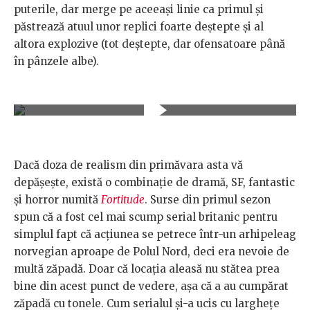
puterile, dar merge pe aceeaşi linie ca primul şi
păstrează atuul unor replici foarte deştepte şi al
altora explozive (tot deştepte, dar ofensatoare până
în pânzele albe).
Dacă doza de realism din primăvara asta vă
depăşeşte, există o combinaţie de dramă, SF, fantastic
şi horror numită
Fortitude
. Surse din primul sezon
spun că a fost cel mai scump serial britanic pentru
simplul fapt că acţiunea se petrece într-un arhipeleag
norvegian aproape de Polul Nord, deci era nevoie de
multă zăpadă. Doar că locaţia aleasă nu stătea prea
bine din acest punct de vedere, aşa că a au cumpărat
zăpadă cu tonele. Cum serialul şi-a ucis cu largheţe