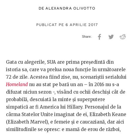
DE
ALEXANDRA OLIVOTTO
PUBLICAT PE 6 APRILIE 2017
Gata cu alegerile, SUA are prima preşedintă din
istoria sa, care va prelua noua funcţie în următoarele
72 de zile. Acestea fiind zise, nu, scenariştii serialului
Homeland
nu au stat pe bară un an – în 2016 nu s-a
difuzat niciun sezon -, visând cu ochii deschişi cât de
probabilă, descuiată la minte şi superputere
simpatică ar fi America lui Hillary. Personajul de la
cârma Statelor Unite imaginat de ei, Elizabeth Keane
(Elizabeth Marvel), e femeie şi e caucaziană, dar aici
similitudinile se opresc: e mamă de erou de război,