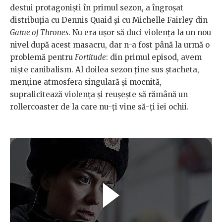
destui protagonişti în primul sezon, a îngroşat
distribuţia cu Dennis Quaid şi cu Michelle Fairley din
Game of Thrones
. Nu era uşor să duci violenţa la un nou
nivel după acest masacru, dar n-a fost până la urmă o
problemă pentru
Fortitude
: din primul episod, avem
niște canibalism. Al doilea sezon ţine sus ştacheta,
menţine atmosfera singulară şi mocnită,
supralicitează violenţa și reușește să rămână un
rollercoaster de la care nu-ţi vine să-ţi iei ochii.