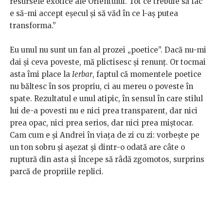
resursele exotice ale Orientului. Tot ce trebuie să fac
e să-mi accept eșecul și să văd în ce l-aș putea
transforma.”
Eu unul nu sunt un fan al prozei „poetice”. Dacă nu-mi
dai și ceva poveste, mă plictisesc și renunț. Or tocmai
asta îmi place la
Ierbar
, faptul că momentele poetice
nu băltesc în sos propriu, ci au mereu o poveste în
spate. Rezultatul e unul atipic, în sensul în care stilul
lui de-a povesti nu e nici prea transparent, dar nici
prea opac, nici prea serios, dar nici prea miștocar.
Cam cum e și Andrei în viața de zi cu zi: vorbește pe
un ton sobru și așezat și dintr-o odată are câte o
ruptură din asta și începe să râdă zgomotos, surprins
parcă de propriile replici.