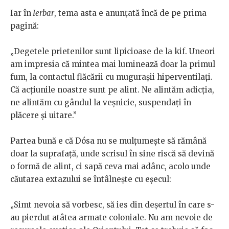
Iar în
Ierbar
, tema asta e anunțată încă de pe prima
pagină:
„Degetele prietenilor sunt lipicioase de la kif. Uneori
am impresia că mintea mai luminează doar la primul
fum, la contactul flăcării cu mugurașii hiperventilați.
Că acțiunile noastre sunt pe alint. Ne alintăm adicția,
ne alintăm cu gândul la veșnicie, suspendați în
plăcere și uitare.”
Partea bună e că Dósa nu se mulțumește să rămână
doar la suprafață, unde scrisul în sine riscă să devină
o formă de alint, ci sapă ceva mai adânc, acolo unde
căutarea extazului se întâlnește cu eșecul:
„Simt nevoia să vorbesc, să ies din deșertul în care s-
au pierdut atâtea armate coloniale. Nu am nevoie de