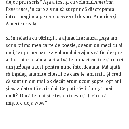
dejoc prin scris.” Așa a fost și cu volumul
American
Experience
, în care a vrut să surprindă discrepanța
între imaginea pe care o avea el despre America și
America reală.
Și în relația cu părinții l-a ajutat literatura. „Așa am
scris prima mea carte de poezie, aveam un meci cu ai
mei, iar prima parte a volumului a ajuns să fie despre
asta. Chiar te ajută scrisul să te împaci cu tine și cu cei
din jur! Așa a fost pentru mine întotdeauna. Mă ajută
să înțeleg anumite chestii pe care le-am trăit. Și cred
că sunt un om mai ok decât eram acum șapte-opt ani,
și asta datorită scrisului. Ce poți să-ți dorești mai
mult?! Dacă te mai și citește cineva și-ți zice că-i
mișto, e deja wow.”