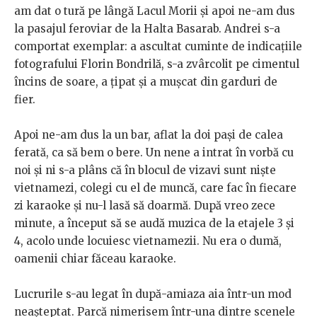
am dat o tură pe lângă Lacul Morii și apoi ne-am dus
la pasajul feroviar de la Halta Basarab. Andrei s-a
comportat exemplar: a ascultat cuminte de indicațiile
fotografului Florin Bondrilă, s-a zvârcolit pe cimentul
încins de soare, a țipat și a mușcat din garduri de
fier.
Apoi ne-am dus la un bar, aflat la doi pași de calea
ferată, ca să bem o bere. Un nene a intrat în vorbă cu
noi și ni s-a plâns că în blocul de vizavi sunt niște
vietnamezi, colegi cu el de muncă, care fac în fiecare
zi karaoke și nu-l lasă să doarmă. După vreo zece
minute, a început să se audă muzica de la etajele 3 și
4, acolo unde locuiesc vietnamezii. Nu era o dumă,
oamenii chiar făceau karaoke.
Lucrurile s-au legat în după-amiaza aia într-un mod
neașteptat. Parcă nimerisem într-una dintre scenele