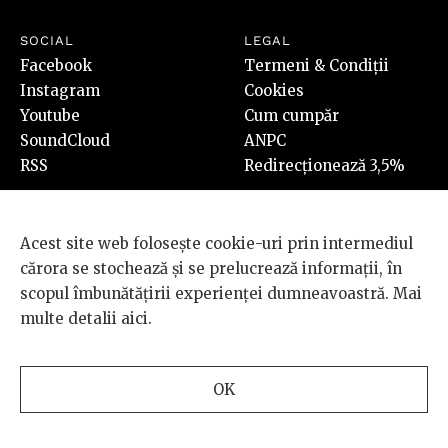
SOCIAL
LEGAL
Facebook
Termeni & Condiții
Instagram
Cookies
Youtube
Cum cumpăr
SoundCloud
ANPC
RSS
Redirecționează 3,5%
Acest site web folosește cookie-uri prin intermediul
cărora se stochează și se prelucrează informații, în
scopul îmbunătățirii experienței dumneavoastră. Mai
© 2026 BRD Groupe Société Générale, toate drepturile rezervate.
multe detalii
aici
.
Scena 9 este un proiect sustinut de
BRD GROUPE SOCIÉTÉ
GÉNÉRALE
.
OK
Design and development