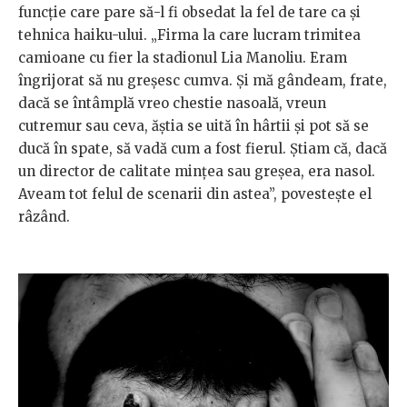
funcție care pare să-l fi obsedat la fel de tare ca și
tehnica haiku-ului. „Firma la care lucram trimitea
camioane cu fier la stadionul Lia Manoliu. Eram
îngrijorat să nu greșesc cumva. Și mă gândeam, frate,
dacă se întâmplă vreo chestie nasoală, vreun
cutremur sau ceva, ăștia se uită în hârtii și pot să se
ducă în spate, să vadă cum a fost fierul. Știam că, dacă
un director de calitate mințea sau greșea, era nasol.
Aveam tot felul de scenarii din astea”, povestește el
râzând.