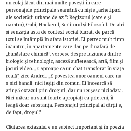
un colaj făcut din mai multe povești în care
personajele principale seamănă cu niște „arhetipuri
ale societății urbane de azi”: Regizorul (care e și
narator), Gabi, Hackerul, Scriitorul și Filozoful. De aici
și senzația asta de context social blurat, de parcă
totul se întâmplă în afara istoriei. Ei petrec mult timp
înăuntru, în apartamente care dau pe dinafară de
„bunăstare chimică”, vorbesc despre fuziunea dintre
biologic și tehnologic, asceză sufletească, artă, film și
jocuri video. „E aproape ca un chat transferat în viața
reală”, zice Andrei. „E povestea unor oameni care nu-
s nici banali, nici ieșiți din comun. Ei încearcă să
atingă extazul prin droguri, dar nu reușesc niciodată.
Nici măcar nu sunt foarte apropiați ca prieteni, îi
leagă doar substanța. Personajul principal al cărții e,
de fapt, drogul.”
Căutarea extazului e un subiect important și în poezia