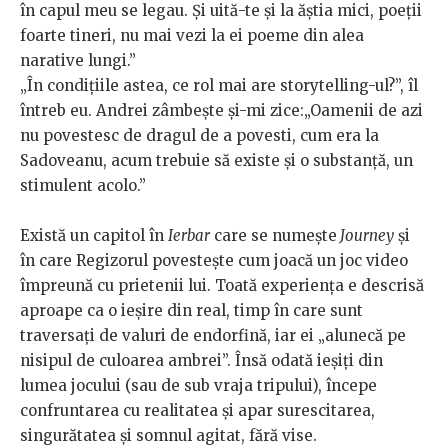
în capul meu se legau. Și uită-te și la ăștia mici, poeții
foarte tineri, nu mai vezi la ei poeme din alea
narative lungi.”
„În condițiile astea, ce rol mai are storytelling-ul?”, îl
întreb eu. Andrei zâmbește și-mi zice:„Oamenii de azi
nu povestesc de dragul de a povesti, cum era la
Sadoveanu, acum trebuie să existe și o substanță, un
stimulent acolo.”
Există un capitol în
Ierbar
care se numește
Journey
și
în care Regizorul povestește cum joacă un joc video
împreună cu prietenii lui. Toată experiența e descrisă
aproape ca o ieșire din real, timp în care sunt
traversați de valuri de endorfină, iar ei „alunecă pe
nisipul de culoarea ambrei”. Însă odată ieșiți din
lumea jocului (sau de sub vraja tripului), începe
confruntarea cu realitatea și apar surescitarea,
singurătatea și somnul agitat, fără vise.