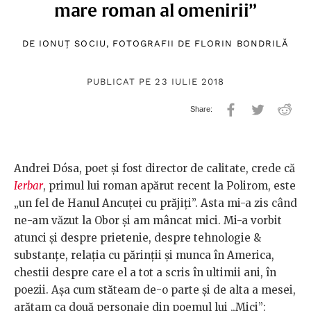
mare roman al omenirii”
DE
IONUȚ SOCIU
, FOTOGRAFII DE
FLORIN BONDRILĂ
PUBLICAT PE 23 IULIE 2018
Andrei Dósa, poet și fost director de calitate, crede că
Ierbar
, primul lui roman apărut recent la Polirom, este
„un fel de Hanul Ancuței cu prăjiți”. Asta mi-a zis când
ne-am văzut la Obor și am mâncat mici. Mi-a vorbit
atunci și despre prietenie, despre tehnologie &
substanțe, relația cu părinții și munca în America,
chestii despre care el a tot a scris în ultimii ani, în
poezii. Așa cum stăteam de-o parte și de alta a mesei,
arătam ca două personaje din poemul lui „Mici”: