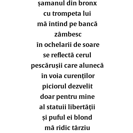
șamanul din bronx
cu trompeta lui
mã întind pe bancă
zâmbesc
în ochelarii de soare
se reflectã cerul
pescărușii care alunecă
în voia curenților
piciorul dezvelit
doar pentru mine
al statuii libertății
și puful ei blond
mã ridic târziu