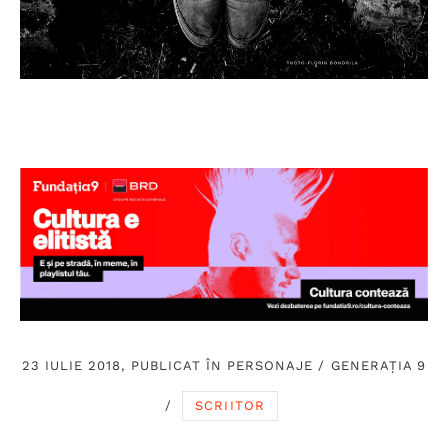
23 IULIE 2018, PUBLICAT ÎN
PERSONAJE
/
GENERAȚIA 9
/
SCRIITOR