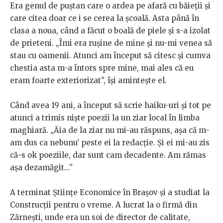
Era genul de puștan care o ardea pe afară cu băieții și
care citea doar ce i se cerea la școală. Asta până în
clasa a noua, când a făcut o boală de piele și s-a izolat
de prieteni. „Îmi era rușine de mine și nu-mi venea să
stau cu oamenii. Atunci am început să citesc și cumva
chestia asta m-a întors spre mine, mai ales că eu
eram foarte exteriorizat”, își amintește el.
Când avea 19 ani, a început să scrie haiku-uri și tot pe
atunci a trimis niște poezii la un ziar local în limba
maghiară. „Ăia de la ziar nu mi-au răspuns, așa că m-
am dus ca nebunu’ peste ei la redacție. Și ei mi-au zis
că-s ok poeziile, dar sunt cam decadente. Am rămas
așa dezamăgit...”
A terminat Științe Economice în Brașov și a studiat la
Construcții pentru o vreme. A lucrat la o firmă din
Zărnești, unde era un soi de director de calitate,