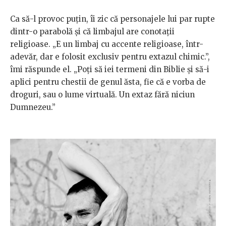
Ca să-l provoc puțin, îi zic că personajele lui par rupte
dintr-o parabolă și că limbajul are conotații
religioase. „E un limbaj cu accente religioase, într-
adevăr, dar e folosit exclusiv pentru extazul chimic.”,
îmi răspunde el. „Poți să iei termeni din Biblie și să-i
aplici pentru chestii de genul ăsta, fie că e vorba de
droguri, sau o lume virtuală. Un extaz fără niciun
Dumnezeu.”