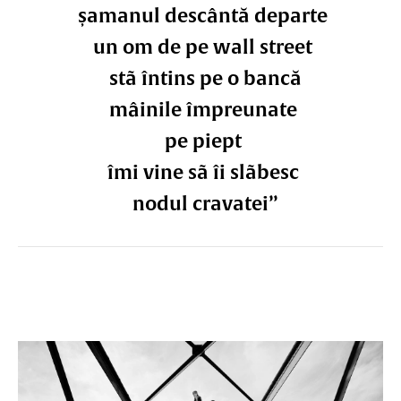
șamanul descântă departe
un om de pe wall street
stã întins pe o bancă
mâinile împreunate
pe piept
îmi vine sã îi slãbesc
nodul cravatei”