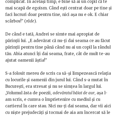
complicat. În același timp, e bine să ai un copil că te
mai scapă de egoism. Când ești centrat doar pe tine și
faci lucruri doar pentru tine, nici așa nu e ok. E chiar
scârbos!” (
râde
).
De când e tată, Andrei se simte mai apropiat de
părinții lui. „E adevărat că nu-ți dai seama ce au făcut
părinții pentru tine până când nu ai un copil la rândul
tău. Abia atunci îți dai seama, frate, cât de mult te-au
ajutat oamenii ăștia!”
S-a folosit mereu de scris ca să-și limpezească relația
cu locurile și oamenii din jurul lui. Când s-a mutat în
București, era stresat și nu se simțea în largul lui.
„Volumul ăsta de poezii,
adevăratul băiat de aur
, așa l-
am scris, e cumva o împrietenire cu mediul și cu
cartierul în care stau. Nici nu-ți dai seama, dar vii aici
cu niște prejudecăți și tocmai de aia am încercat să le