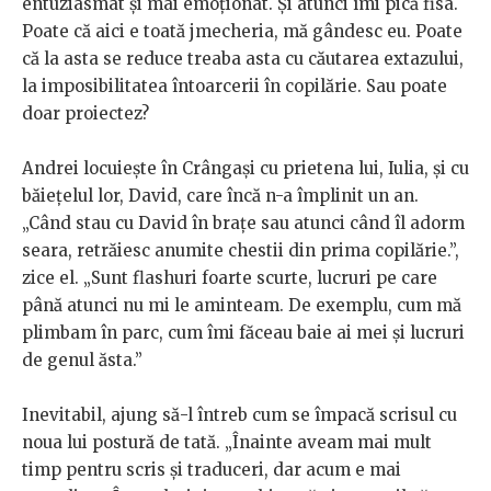
entuziasmat și mai emoționat. Și atunci îmi pică fisa.
Poate că aici e toată jmecheria, mă gândesc eu. Poate
că la asta se reduce treaba asta cu căutarea extazului,
la imposibilitatea întoarcerii în copilărie. Sau poate
doar proiectez?
Andrei locuiește în Crângași cu prietena lui, Iulia, și cu
băiețelul lor, David, care încă n-a împlinit un an.
„Când stau cu David în brațe sau atunci când îl adorm
seara, retrăiesc anumite chestii din prima copilărie.”,
zice el. „Sunt flashuri foarte scurte, lucruri pe care
până atunci nu mi le aminteam. De exemplu, cum mă
plimbam în parc, cum îmi făceau baie ai mei și lucruri
de genul ăsta.”
Inevitabil, ajung să-l întreb cum se împacă scrisul cu
noua lui postură de tată. „Înainte aveam mai mult
timp pentru scris și traduceri, dar acum e mai