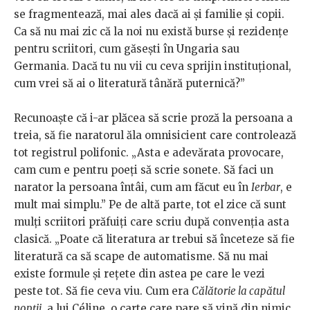
se fragmentează, mai ales dacă ai și familie și copii.
Ca să nu mai zic că la noi nu există burse și rezidențe
pentru scriitori, cum găsești în Ungaria sau
Germania. Dacă tu nu vii cu ceva sprijin instituțional,
cum vrei să ai o literatură tânără puternică?”
Recunoaște că i-ar plăcea să scrie proză la persoana a
treia, să fie naratorul ăla omnisicient care controlează
tot registrul polifonic. „Asta e adevărata provocare,
cam cum e pentru poeți să scrie sonete. Să faci un
narator la persoana întâi, cum am făcut eu în
Ierbar
, e
mult mai simplu.” Pe de altă parte, tot el zice că sunt
mulți scriitori prăfuiți care scriu după convenția asta
clasică. „Poate că literatura ar trebui să înceteze să fie
literatură ca să scape de automatisme. Să nu mai
existe formule și rețete din astea pe care le vezi
peste tot. Să fie ceva viu. Cum era
Călătorie la capătul
nopții
, a lui Céline, o carte care pare să vină din nimic,