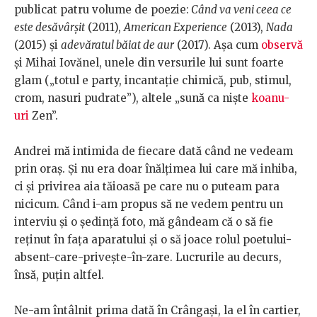
publicat patru volume de poezie:
Când va veni ceea ce
este desăvârşit
(2011),
American Experience
(2013),
Nada
(2015) şi
adevăratul băiat de aur
(2017). Așa cum
observă
și Mihai Iovănel, unele din versurile lui sunt foarte
glam („totul e party, incantație chimică, pub, stimul,
crom, nasuri pudrate”), altele „sună ca niște
koanu-
uri
Zen”.
Andrei mă intimida de fiecare dată când ne vedeam
prin oraș. Și nu era doar înălțimea lui care mă inhiba,
ci și privirea aia tăioasă pe care nu o puteam para
nicicum. Când i-am propus să ne vedem pentru un
interviu și o ședință foto, mă gândeam că o să fie
reținut în fața aparatului și o să joace rolul poetului-
absent-care-privește-în-zare. Lucrurile au decurs,
însă, puțin altfel.
Ne-am întâlnit prima dată în Crângași, la el în cartier,