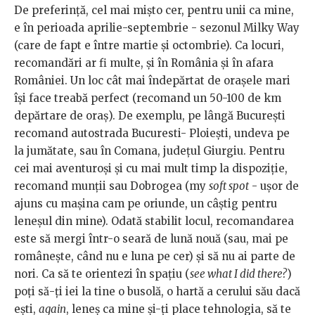
De preferinţă, cel mai mişto cer, pentru unii ca mine,
e în perioada aprilie-septembrie - sezonul Milky Way
(care de fapt e între martie şi octombrie). Ca locuri,
recomandări ar fi multe, şi în România şi în afara
României. Un loc cât mai îndepărtat de oraşele mari
îşi face treabă perfect (recomand un 50-100 de km
depărtare de oraş). De exemplu, pe lângă Bucureşti
recomand autostrada Bucuresti- Ploieşti, undeva pe
la jumătate, sau în Comana, judeţul Giurgiu. Pentru
cei mai aventuroşi şi cu mai mult timp la dispoziţie,
recomand munţii sau Dobrogea (my
soft spot
- uşor de
ajuns cu maşina cam pe oriunde, un câştig pentru
leneşul din mine). Odată stabilit locul, recomandarea
este să mergi într-o seară de lună nouă (sau, mai pe
româneşte, când nu e luna pe cer) şi să nu ai parte de
nori. Ca să te orientezi în spaţiu (
see what I did there?
)
poţi să-ți iei la tine o busolă, o hartă a cerului său dacă
ești,
again
, leneş ca mine şi-ți place tehnologia, să te