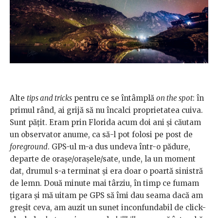
Alte
tips and tricks
pentru ce se întâmplă
on the spot
: în
primul rând, ai grijă să nu încalci proprietatea cuiva.
Sunt păţit. Eram prin Florida acum doi ani şi căutam
un observator anume, ca să-l pot folosi pe post de
foreground
. GPS-ul m-a dus undeva într-o pădure,
departe de oraşe/oraşele/sate, unde, la un moment
dat, drumul s-a terminat şi era doar o poartă sinistră
de lemn. Două minute mai târziu, în timp ce fumam
ţigara şi mă uitam pe GPS să îmi dau seama dacă am
greşit ceva, am auzit un sunet inconfundabil de click-