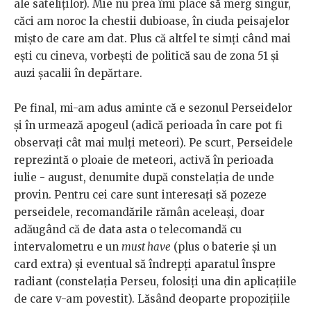
ale sateliților). Mie nu prea îmi place să merg singur,
căci am noroc la chestii dubioase, în ciuda peisajelor
mişto de care am dat. Plus că altfel te simţi când mai
eşti cu cineva, vorbeşti de politică sau de zona 51 şi
auzi şacalii în depărtare.
Pe final, mi-am adus aminte că e sezonul Perseidelor
şi în urmează apogeul (adică perioada în care pot fi
observaţi cât mai mulţi meteori). Pe scurt, Perseidele
reprezintă o ploaie de meteori, activă în perioada
iulie - august, denumite după constelaţia de unde
provin. Pentru cei care sunt interesaţi să pozeze
perseidele, recomandările rămân aceleaşi, doar
adăugând că de data asta o telecomandă cu
intervalometru e un
must have
(plus o baterie şi un
card extra) şi eventual să îndrepţi aparatul înspre
radiant (constelaţia Perseu, folosiţi una din aplicaţiile
de care v-am povestit). Lăsând deoparte propoziţiile