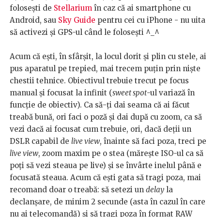
folosești de
Stellarium
în caz că ai smartphone cu
Android, sau
Sky Guide
pentru cei cu iPhone - nu uita
să activezi şi GPS-ul când le folosești ^_^
Acum că ești, în sfârşit, la locul dorit şi plin cu stele, ai
pus aparatul pe trepied, mai trecem puţin prin niște
chestii tehnice. Obiectivul trebuie trecut pe focus
manual şi focusat la infinit (
sweet spot
-ul variază în
funcţie de obiectiv). Ca să-ți dai seama că ai făcut
treabă bună, ori faci o poză şi dai după cu zoom, ca să
vezi dacă ai focusat cum trebuie, ori, dacă deţii un
DSLR capabil de
live view
, înainte să faci poza, treci pe
live view
, zoom maxim pe o stea (mărește ISO-ul ca să
poţi să vezi steaua pe live) şi se învârte inelul până e
focusată steaua. Acum că ești gata să tragi poza, mai
recomand doar o treabă: să setezi un
delay
la
declanşare, de minim 2 secunde (asta în cazul în care
nu ai telecomandă) şi să tragi poza în format RAW