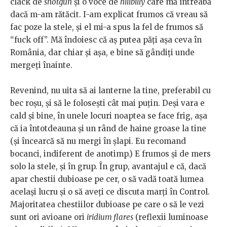
clack de
shotgun
şi o voce de
hillbilly
care mă întreabă
dacă m-am rătăcit. I-am explicat frumos că vreau să
fac poze la stele, şi el mi-a spus la fel de frumos să
“fuck off”. Mă îndoiesc că aş putea păţi aşa ceva în
România, dar chiar şi aşa, e bine să gândiţi unde
mergeţi înainte.
Revenind, nu uita să ai lanterne la tine, preferabil cu
bec roşu, şi să le folosești cât mai puţin. Deşi vara e
cald şi bine, în unele locuri noaptea se face frig, aşa
că ia întotdeauna şi un rând de haine groase la tine
(şi încearcă să nu mergi în şlapi. Eu recomand
bocanci, indiferent de anotimp.) E frumos şi de mers
solo la stele, şi în grup. În grup, avantajul e că, dacă
apar chestii dubioase pe cer, o să vadă toată lumea
acelaşi lucru şi o să aveţi ce discuta marţi în Control.
Majoritatea chestiilor dubioase pe care o să le vezi
sunt ori avioane ori
iridium flares
(reflexii luminoase