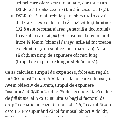
uri noi care oferă setări manuale, dar tot cu un
DSLR faci treaba cea mai bună în cazul de faţă).
DSLR-ului îi mai trebuie şi un obiectiv. În cazul
de fată ai nevoie de unul cât mai wide şi luminos
(f/2.8 este recomandarea generală a doctorului).
În cazul în care ai
full frame
, ca focală recomand
între 14-16mm (chiar şi
fisheye
-urile îşi fac treaba
excelent, deşi nu sunt cel mai mare fan). Asta ca
să obţii un timp de expunere cât mai lung
(timpul de expunere lung = stele în poză).
Ca să calculezi
timpul de expunere
, folosești regula
lui 500, adică împarţi 500 la focala pe care o folosești.
Avem obiectiv de 20mm, timpul de expunere
înseamnă 500/20 = 25, deci 25 de secunde. Dacă în loc
de
full frame
, ai APS-C, nu uita să bagi şi factorul de
crop în ecuaţie: în cazul Canon este 1.6, în cazul Nikon
este 1.5. Presupunând că iei faimosul obiectiv de kit,