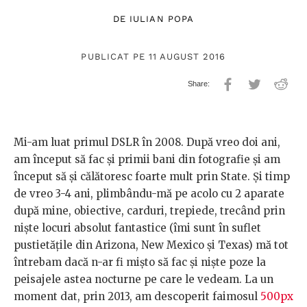
DE
IULIAN POPA
PUBLICAT PE 11 AUGUST 2016
Mi-am luat primul DSLR în 2008. După vreo doi ani,
am început să fac şi primii bani din fotografie şi am
început să şi călătoresc foarte mult prin State. Şi timp
de vreo 3-4 ani, plimbându-mă pe acolo cu 2 aparate
după mine, obiective, carduri, trepiede, trecând prin
nişte locuri absolut fantastice (îmi sunt în suflet
pustietăţile din Arizona, New Mexico şi Texas) mă tot
întrebam dacă n-ar fi mişto să fac şi nişte poze la
peisajele astea nocturne pe care le vedeam. La un
moment dat, prin 2013, am descoperit faimosul
500px