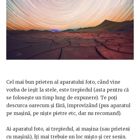
Cel mai bun prieten al aparatului foto, când vine
vorba de ieşit la stele, este trepiedul (asta pentru că
se foloseşte un timp lung de expunere). Te poţi
descurca oarecum şi fără, improvizând (pus aparatul
pe maşină, pe nişte pietre etc, dar nu recomand).
Ai aparatul foto, ai trepiedul, ai maşina (sau prieteni
cu maşină), îți mai trebuie un loc mişto şi cer senin.