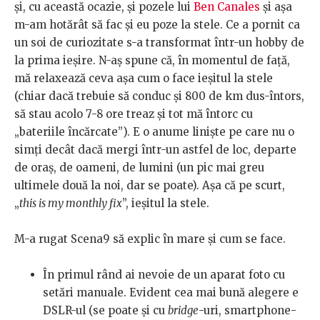
şi, cu această ocazie, şi pozele lui
Ben Canales
şi aşa
m-am hotărât să fac şi eu poze la stele. Ce a pornit ca
un soi de curiozitate s-a transformat într-un hobby de
la prima ieşire. N-aş spune că, în momentul de faţă,
mă relaxează ceva aşa cum o face ieşitul la stele
(chiar dacă trebuie să conduc şi 800 de km dus-întors,
să stau acolo 7-8 ore treaz şi tot mă întorc cu
„bateriile încărcate”). E o anume linişte pe care nu o
simţi decât dacă mergi într-un astfel de loc, departe
de oraş, de oameni, de lumini (un pic mai greu
ultimele două la noi, dar se poate). Aşa că pe scurt,
„
this is my monthly fix
”, ieşitul la stele.
M-a rugat Scena9 să explic în mare şi cum se face.
În primul rând ai nevoie de un aparat foto cu
setări manuale. Evident cea mai bună alegere e
DSLR-ul (se poate şi cu
bridge
-uri, smartphone-