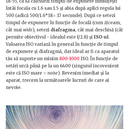
18-55, ca să calculezi timpul de expunere înmulţești
întâi focala cu 1.6 sau 1.5 şi abia după aplici regula lui
500 (adică 500/1.6*18= 17 secunde). După ce setezi
timpul de expunere în funcţie de focală (cum ziceam,
cât mai
wide
), setezi
diafragma
, cât mai deschisă (cât
permite obiectivul - idealul este f/2.8) şi
ISO-ul
.
Valoarea ISO variază în general în funcţie de timpul
de expunere şi diafragmă, dar ideal ar fi ca aparatul
tău să suporte un minim
800-1000
ISO. În funcţie de
setări urcă până pe la un 6400 (singurul incovenient
este că ISO mare =
noise
). Revenim imediat şi la
aparat, trecem la următoarele lucruri de care ai
nevoie.