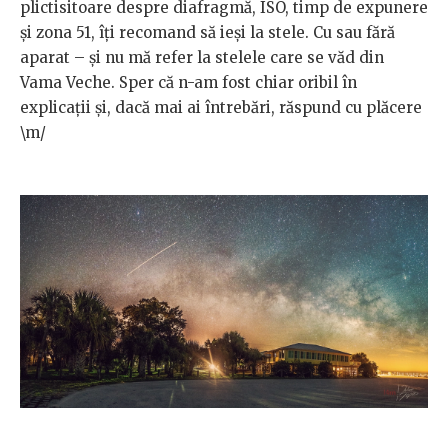
plictisitoare despre diafragmă, ISO, timp de expunere
şi zona 51, îți recomand să ieşi la stele. Cu sau fără
aparat – şi nu mă refer la stelele care se văd din
Vama Veche. Sper că n-am fost chiar oribil în
explicaţii și, dacă mai ai întrebări, răspund cu plăcere
\m/