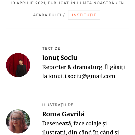
19 APRILIE 2021, PUBLICAT ÎN
LUMEA NOASTRĂ
/
ÎN
AFARA BULEI
/
INSTITUȚIE
TEXT DE
Ionuț Sociu
Reporter & dramaturg. Îl găsiți
la ionut.i.sociu@gmail.com.
ILUSTRAȚII DE
Roma Gavrilă
Desenează, face colaje și
ilustrații, din când în când și