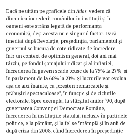
Dacă ne uităm pe graficele din
Atlas
, vedem că
dinamica încrederii românilor în instituții și în
oameni este strâns legată de performanța
economică, deși acesta nu e singurul factor. Dacă
imediat după Revoluție, președinția, parlamentul și
guvernul se bucură de cote ridicate de încredere,
într-un context de optimism general, doi ani mai
târziu, pe fondul șomajului ridicat și al inflației,
încrederea în guvern scade brusc de la 75% la 27%, și
în parlament de la 66% la 23%. Și lucrurile vor evolua
așa de aici înainte, cu „creșteri remarcabile și
prăbușiri spectaculoase”, în funcție și de ciclurile
electorale. Spre exemplu, la sfârșitul anilor ‘90, după
guvernarea Convenției Democrate Române,
încrederea în instituțiile statului, inclusiv în partidele
politice, e la pământ, și la fel se întâmplă și în anii de
după criza din 2008, când încrederea în președinție