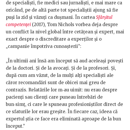
de specialiști, fie medici sau jurnaliști, e mai mare ca
oricând, pe de altă parte tot specialiștii ajung să fie
puși la zid și văzuți ca dușmani. În cartea
Sfârșitul
competenței
(2017), Tom Nichols vorbea deja despre
un conflict la nivel global între cetățean și expert, mai
exact despre o discreditare a experților și o
„campanie împotriva cunoașterii”:
„În ultimii ani însă am început să aud aceleaşi poveşti
de la doctori. Şi de la avocaţi. Şi de la profesori. Şi,
după cum am văzut, de la mulţi alţi specialişti ale
căror recomandări sunt de obicei mai greu de
contrazis. Relatările lor m‑au uimit: nu erau despre
pacienţi sau clienţi care puneau întrebări de
bun‑simţ, ci care le spuneau profesioniştilor direct de
ce sfaturile lor erau greşite. În fiecare caz, ideea că
expertul ştia ce face era eliminată aproape de la bun
început.”