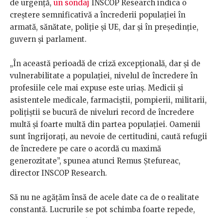
de urgență,
un sondaj
INSCOP Research indica o
creștere semnificativă a încrederii populației în
armată, sănătate, poliție și UE, dar și în președinție,
guvern și parlament.
„În această perioadă de criză excepţională, dar şi de
vulnerabilitate a populaţiei, nivelul de încredere în
profesiile cele mai expuse este uriaş. Medicii şi
asistentele medicale, farmaciştii, pompierii, militarii,
poliţiştii se bucură de niveluri record de încredere
multă şi foarte multă din partea populaţiei. Oamenii
sunt îngrijoraţi, au nevoie de certitudini, caută refugii
de încredere pe care o acordă cu maximă
generozitate”, spunea atunci Remus Ștefureac,
director INSCOP Research.
Să nu ne agățăm însă de acele date ca de o realitate
constantă. Lucrurile se pot schimba foarte repede,