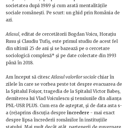
societatea după 1989 și cum arată mentalitățile
sociale românești. Pe scurt: un ghid prin România de
azi.
Atlasul
, editat de cercetătorii Bogdan Voicu, Horațiu
Rusu și Claudiu Tufiș, este primul studiu de acest fel
din ultimii 25 de ani și se bazează pe o cercetare
sociologică complexă* și pe date colectate din 1993
până în 2018.
Am început să citesc
Atlasul valorilor sociale
chiar în
zilele în care se vorbea peste tot despre evacuarea de
la Spitalul Foișor, tragedia de la Spitalul Victor Babeș,
demiterea lui Vlad Voiculescu și tensiunile din alianța
PNL-USR PLUS. Cum era de așteptat, și de data asta s-
a (re)aprins discuția despre
încredere
- mai exact
despre lipsa încrederii românilor în instituțiile
statului. Mai mult decât atât, partenerii de guvernare