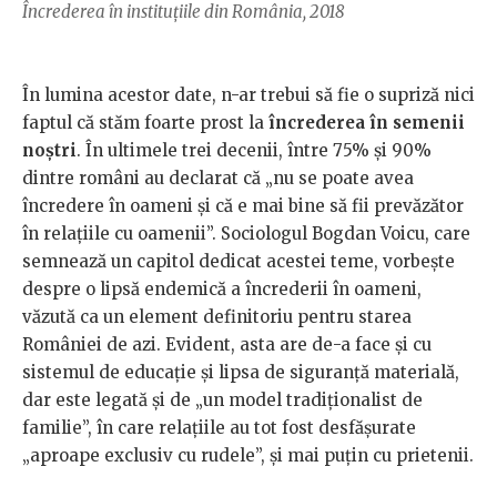
Încrederea în instituțiile din România, 2018
În lumina acestor date, n-ar trebui să fie o supriză nici
faptul că stăm foarte prost la
încrederea în semenii
noștri
. În ultimele trei decenii, între 75% și 90%
dintre români au declarat că „nu se poate avea
încredere în oameni și că e mai bine să fii prevăzător
în relațiile cu oamenii”. Sociologul Bogdan Voicu, care
semnează un capitol dedicat acestei teme, vorbește
despre o lipsă endemică a încrederii în oameni,
văzută ca un element definitoriu pentru starea
României de azi. Evident, asta are de-a face și cu
sistemul de educație și lipsa de siguranță materială,
dar este legată și de „un model tradiționalist de
familie”, în care relațiile au tot fost desfășurate
„aproape exclusiv cu rudele”, și mai puțin cu prietenii.