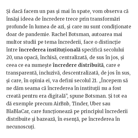
Și dacă facem un pas și mai în spate, vom observa că
însăși ideea de încredere trece prin transformări
profunde în lumea de azi, și care nu sunt condiționate
doar de pandemie. Rachel Botsman, autoarea mai
multor studii pe tema încrederii, face o distincție
între
încrederea instituțională
specifică secolului
20, una opacă, închisă, centralizată, de sus în jos, și
ceea ce ea numește
încredere distribuită
, care e
transparentă, incluzivă, descentralizată, de jos în sus,
și care, în opinia ei, va defini secolul 21. „Începem să
ne dăm seama că încrederea în instituții nu a fost
creată pentru era digitală”, spune Botsman. Și tot ea
dă exemple precum AirBnb, Tinder, Uber sau
BlaBlaCar, care funcționează pe principiul încrederii
distribuite și bazează, în esență, pe încrederea în
necunoscuți.