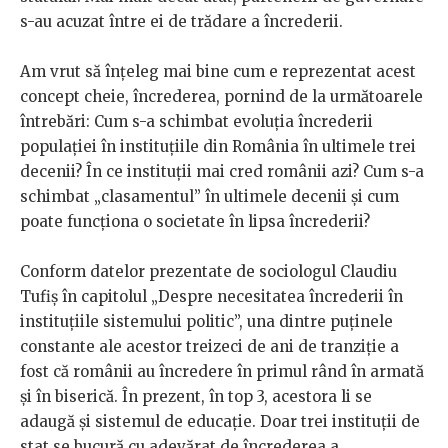
s-au acuzat între ei de trădare a încrederii.
Am vrut să înțeleg mai bine cum e reprezentat acest
concept cheie, încrederea, pornind de la următoarele
întrebări: Cum s-a schimbat evoluția încrederii
populației în instituțiile din România în ultimele trei
decenii? În ce instituții mai cred românii azi? Cum s-a
schimbat „clasamentul” în ultimele decenii și cum
poate funcționa o societate în lipsa încrederii?
Conform datelor prezentate de sociologul Claudiu
Tufiș în capitolul „Despre necesitatea încrederii în
instituțiile sistemului politic”, una dintre puținele
constante ale acestor treizeci de ani de tranziție a
fost că românii au încredere în primul rând în armată
și în biserică. În prezent, în top 3, acestora li se
adaugă și sistemul de educație. Doar trei instituții de
stat se bucură cu adevărat de încrederea a