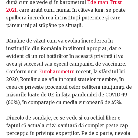
după cum se vede și în barometrul
Edelman Trust
2021
, care arată cum, numai în câteva luni, se poate
spulbera încrederea în instituții puternice și care
păreau inițial stăpâne pe situații.
Rămâne de văzut cum va evolua încrederea în
instituțiile din România în viitorul apropiat, dar e
evident că un rol hotărâtor în această privință îl va
avea și succesul sau eșecul campaniei de vaccinare.
Conform unui
Eurobarometru
recent, la sfârșitul lui
2020, România se afla în topul statelor membre, în
ceea ce privește procentul celor cetățeni mulțumiți de
măsurile luate de UE în fața pandemiei de COVID-19
(60%), în comparație cu media europeană de 45%.
Dincolo de sondaje, ce se vede și cu ochiul liber e
faptul că actuala criză sanitară dă complet peste cap
percepția în privința experților. Pe de o parte, nevoia