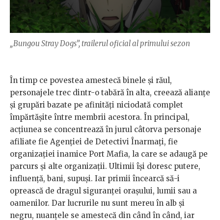
„Bungou Stray Dogs”, trailerul oficial al primului sezon
În timp ce povestea amestecă binele și răul,
personajele trec dintr-o tabără în alta, creează alianțe
și grupări bazate pe afinități niciodată complet
împărtășite între membrii acestora. În principal,
acțiunea se concentrează în jurul câtorva personaje
afiliate fie Agenției de Detectivi Înarmați, fie
organizației inamice Port Mafia, la care se adaugă pe
parcurs și alte organizații. Ultimii își doresc putere,
influență, bani, supuși. Iar primii încearcă să-i
oprească de dragul siguranței orașului, lumii sau a
oamenilor. Dar lucrurile nu sunt mereu în alb și
negru, nuanțele se amestecă din când în când, iar