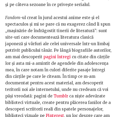
și pe câteva sezoane în ce privește serialul.
Fandom
-ul creat în jurul acestui anime este și el
spectaculos și mi se pare că nu exagerez când îi spun
„mașinărie de îndrăgostit tinerii de literatură”: sunt
site-uri care documentează literatura clasică
japoneză și vârfuri ale celei universale într-un limbaj
potrivit publicului tânăr. Pe lângă biografiile autorilor,
am mai descoperit
pagini întregi
cu citate din cărțile
lor și asta mi-a amintit de agendele din adolescența
mea, în care notam în culori diferite pasaje întregi
din cărțile pe care le citeam. În timp ce m-am
documentat pentru acest material, am descoperit
teritorii noi ale internetului, unde nu credeam că voi
păși vreodată: pagini de
Tumblr
ca niște adevărate
biblioteci virtuale, create pentru plăcerea fanilor de a
descoperi scriitorii reali din spatele personajelor,
biblioteci vizuale pe
Pinterest
, un loc despre care am