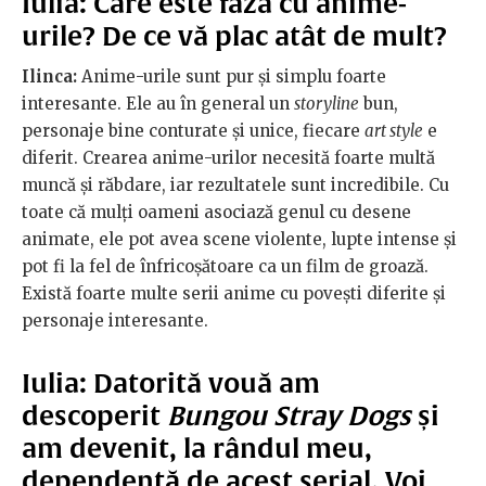
Iulia: Care este faza cu anime-
urile? De ce vă plac atât de mult?
Ilinca:
Anime-urile sunt pur și simplu foarte
interesante. Ele au în general un
storyline
bun,
personaje bine conturate și unice, fiecare
art style
e
diferit. Crearea anime-urilor necesită foarte multă
muncă și răbdare, iar rezultatele sunt incredibile. Cu
toate că mulți oameni asociază genul cu desene
animate, ele pot avea scene violente, lupte intense și
pot fi la fel de înfricoșătoare ca un film de groază.
Există foarte multe serii anime cu povești diferite și
personaje interesante.
Iulia: Datorită vouă am
descoperit
Bungou Stray Dogs
și
am devenit, la rândul meu,
dependentă de acest serial. Voi