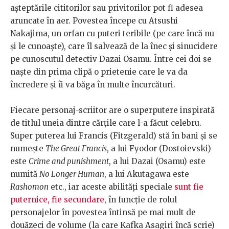
așteptările cititorilor sau privitorilor pot fi adesea
aruncate în aer. Povestea începe cu Atsushi
Nakajima, un orfan cu puteri teribile (pe care încă nu
și le cunoaște), care îl salvează de la înec și sinucidere
pe cunoscutul detectiv Dazai Osamu. Între cei doi se
naște din prima clipă o prietenie care le va da
încredere și îi va băga în multe încurcături.
Fiecare personaj-scriitor are o superputere inspirată
de titlul uneia dintre cărțile care l-a făcut celebru.
Super puterea lui Francis (Fitzgerald) stă în bani și se
numește
The Great Francis
, a lui Fyodor (Dostoievski)
este
Crime and punishment
, a lui Dazai (Osamu) este
numită
No Longer Human
, a lui Akutagawa este
Rashomon
etc., iar aceste abilități speciale
sunt fie
puternice, fie secundare
, în funcție de rolul
personajelor în povestea întinsă pe mai mult de
douăzeci de volume (la care Kafka Asagiri încă scrie)