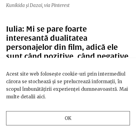
Kunikida și Dazai, via Pinterest
Iulia: Mi se pare foarte
interesantă dualitatea
personajelor din film, adică ele
sunt când pozitive, când negative
și migrează dintr-o zonă în alta,
în funcție de acțiune sau de
Acest site web folosește cookie-uri prin intermediul
cărora se stochează și se prelucrează informații, în
relația cu celelalte personaje.
scopul îmbunătățirii experienței dumneavoastră. Mai
Cum vi se pare din punctul ăsta
multe detalii
aici
.
de vedere că sunt reprezentați
Lovecraft, Mori, Louisa May Alcott,
OK
Dostoievski, Melville, Akutagawa,
Fitzgerald sau Dazai?