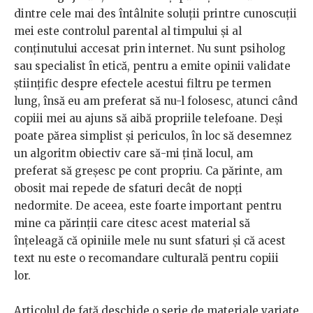
dintre cele mai des întâlnite soluții printre cunoscuții
mei este controlul parental al timpului și al
conținutului accesat prin internet. Nu sunt psiholog
sau specialist în etică, pentru a emite opinii validate
științific despre efectele acestui filtru pe termen
lung, însă eu am preferat să nu-l folosesc, atunci când
copiii mei au ajuns să aibă propriile telefoane. Deși
poate părea simplist și periculos, în loc să desemnez
un algoritm obiectiv care să-mi țină locul, am
preferat să greșesc pe cont propriu. Ca părinte, am
obosit mai repede de sfaturi decât de nopți
nedormite. De aceea, este foarte important pentru
mine ca părinții care citesc acest material să
înțeleagă că opiniile mele nu sunt sfaturi și că acest
text nu este o recomandare culturală pentru copiii
lor.
Articolul de față deschide o serie de materiale variate