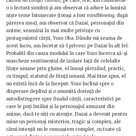
cartea
No Longer Human
, pe care,
btw
, am considerat-
o o lectură sumbră și am observat că aduce la lumină
niște teme întunecate (totuși a fost
mindblowing
, după
părerea mea), am observat că Dazai, personajul din
anime, seamănă în mai multe privințe cu
protagonistul cărții, Yozo Oba. Dându-mi seama de
acest lucru, am încetat să-l privesc pe Dazai în alt fel.
Probabil din cauza modului în care Yozo încerca să-și
mascheze sentimentul de izolare față de celelalte
ființe umane prin glume, el însuși pierzând, practic,
cu timpul, statutul de ființă umană. Mai bine spus, el
nu există încă de la început. Yozo înclină spre o
disperare deplină și o anumită dorință de
autodistrugere spre finalul cărții, caracteristici pe
care le poți întâlni și la personajul amuzant din
anime, dacă te uiți cu atenție. Dazai a devenit pentru
mine un personaj misterios, tragic și complex, ale
cărui intenții nu le cunoaștem complet, cu toate că