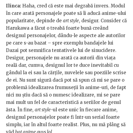
Ilinca:
Haha, cred că este mai degrabă invers. Modul
în care arată personajele poate să îi aducă anime-ului
popularitate, depinde de
art style
, desigur. Consider că
Harukawa a făcut o treabă foarte bună creând
designul personajelor, dându-le aspecte ale autorilor
pe care s-au bazat – spre exemplu bandajele lui
Dazai pot semnifica tentativele lui de sinucidere.
Desigur, personajele nu arată ca autorii din viața
reală dar, cumva, designul lor te duce inevitabil cu
gândul la ei sau la cărțile, nuvelele sau poeziile scrise
de ei. Nu sunt sigură dacă pot să spun că mi se pare o
problemă idealizarea frumuseții în anime-uri, de fapt
nici nu știu dacă să o numesc idealizare, mi se pare
mai mult un fel de caracteristică a seriilor de genul
ăsta. În fine,
art style
-ul este unic în fiecare anime,
designul personajelor poate fi într-un serial foarte
simplu, iar în altul foarte realist. Plus, nu mă plâng să
văd
hot anime guys lol
.