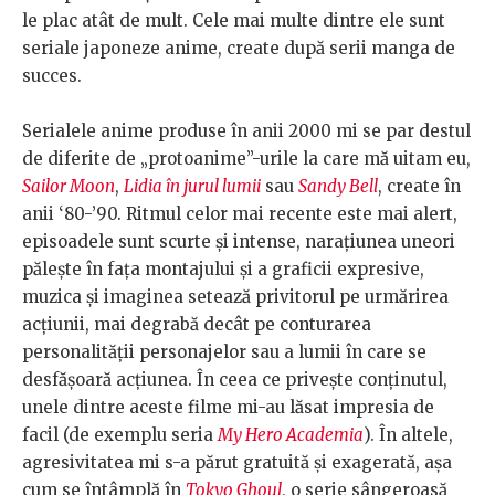
le plac atât de mult. Cele mai multe dintre ele sunt
seriale japoneze anime, create după serii manga de
succes.
Serialele anime produse în anii 2000 mi se par destul
de diferite de „protoanime”-urile la care mă uitam eu,
Sailor Moon
,
Lidia în jurul lumii
sau
Sandy Bell
, create în
anii ‘80-’90. Ritmul celor mai recente este mai alert,
episoadele sunt scurte și intense, narațiunea uneori
pălește în fața montajului și a graficii expresive,
muzica și imaginea setează privitorul pe urmărirea
acțiunii, mai degrabă decât pe conturarea
personalității personajelor sau a lumii în care se
desfășoară acțiunea. În ceea ce privește conținutul,
unele dintre aceste filme mi-au lăsat impresia de
facil (de exemplu seria
My Hero Academia
). În altele,
agresivitatea mi s-a părut gratuită și exagerată, așa
cum se întâmplă în
Tokyo Ghoul
, o serie sângeroasă