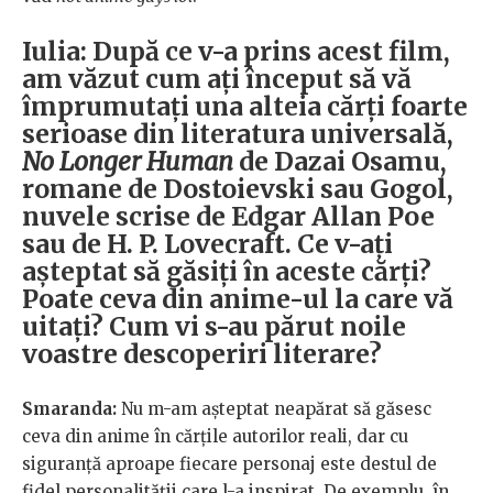
Iulia: După ce v-a prins acest film,
am văzut cum ați început să vă
împrumutați una alteia cărți foarte
serioase din literatura universală,
No Longer Human
de Dazai Osamu,
romane de Dostoievski sau Gogol,
nuvele scrise de Edgar Allan Poe
sau de H. P. Lovecraft. Ce v-ați
așteptat să găsiți în aceste cărți?
Poate ceva din anime-ul la care vă
uitați? Cum vi s-au părut noile
voastre descoperiri literare?
Smaranda:
Nu m-am așteptat neapărat să găsesc
ceva din anime în cărțile autorilor reali, dar cu
siguranță aproape fiecare personaj este destul de
fidel personalității care l-a inspirat. De exemplu, în