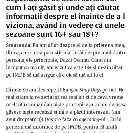
cum l-ați găsit și unde ați căutat
informații despre el înainte de a-l
viziona, având în vedere că unele
sezoane sunt 16+ sau 18+?
Smaranda:
Eu am aflat despre el de la prietena mea,
Ilinca, care mi-a povestit mai întâi despre unul dintre
personajele principale, Dazai Osamu. Când am
început să mă uit, am văzut că este 18+ și m-am uitat
pe IMDB să mă asigur că e ok să mă uit la el.
Ilinca:
Eu am descoperit
Bungou Stray Dogs
pe net. Nu
mai știam la ce serial să mă mai uit și de ceva vreme
mi-l tot recomandau niște prieteni, așa că am decis să
găsesc niște recenzii și mi s-a părut interesant (am
avut dreptate :))) Despre faza cu
age rating
-ul... Eu în
general mă informez de pe IMDB, pentru că arată