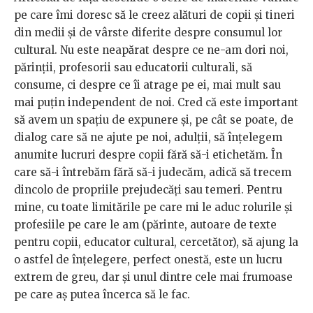
pe care îmi doresc să le creez alături de copii și tineri
din medii și de vârste diferite despre consumul lor
cultural. Nu este neapărat despre ce ne-am dori noi,
părinții, profesorii sau educatorii culturali, să
consume, ci despre ce îi atrage pe ei, mai mult sau
mai puțin independent de noi. Cred că este important
să avem un spațiu de expunere și, pe cât se poate, de
dialog care să ne ajute pe noi, adulții, să înțelegem
anumite lucruri despre copii fără să-i etichetăm. În
care să-i întrebăm fără să-i judecăm, adică să trecem
dincolo de propriile prejudecăți sau temeri. Pentru
mine, cu toate limitările pe care mi le aduc rolurile și
profesiile pe care le am (părinte, autoare de texte
pentru copii, educator cultural, cercetător), să ajung la
o astfel de înțelegere, perfect onestă, este un lucru
extrem de greu, dar și unul dintre cele mai frumoase
pe care aș putea încerca să le fac.