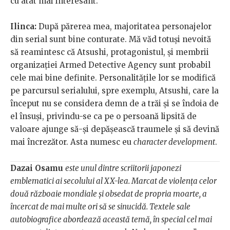
cu atât mai interesant.
Ilinca:
După părerea mea, majoritatea personajelor
din serial sunt bine conturate. Mă văd totuși nevoită
să reamintesc că Atsushi, protagonistul, și membrii
organizației Armed Detective Agency sunt probabil
cele mai bine definite. Personalitățile lor se modifică
pe parcursul serialului, spre exemplu, Atsushi, care la
început nu se considera demn de a trăi și se îndoia de
el însuși, privindu-se ca pe o persoană lipsită de
valoare ajunge să-și depășească traumele și să devină
mai încrezător. Asta numesc eu
character development
.
Dazai Osamu
este unul dintre scriitorii japonezi
emblematici ai secolului al XX-lea. Marcat de violența celor
două războaie mondiale și obsedat de propria moarte, a
încercat de mai multe ori să se sinucidă. Textele sale
autobiografice abordează această temă, în special cel mai