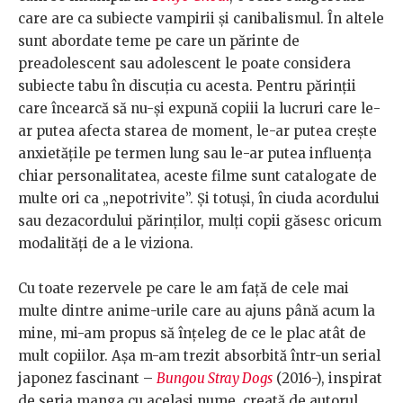
care are ca subiecte vampirii și canibalismul. În altele
sunt abordate teme pe care un părinte de
preadolescent sau adolescent le poate considera
subiecte tabu în discuția cu acesta. Pentru părinții
care încearcă să nu-și expună copiii la lucruri care le-
ar putea afecta starea de moment, le-ar putea crește
anxietățile pe termen lung sau le-ar putea influența
chiar personalitatea, aceste filme sunt catalogate de
multe ori ca „nepotrivite”. Și totuși, în ciuda acordului
sau dezacordului părinților, mulți copii găsesc oricum
modalități de a le viziona.
Cu toate rezervele pe care le am față de cele mai
multe dintre anime-urile care au ajuns până acum la
mine, mi-am propus să înțeleg de ce le plac atât de
mult copiilor. Așa m-am trezit absorbită într-un serial
japonez fascinant –
Bungou Stray Dogs
(2016-), inspirat
de seria manga cu același nume, creată de autorul