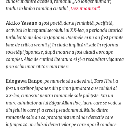
cunoscut dintre acestea, romanul „No longer human”,
tradus în limba română cu titlul
„Dezumanizat”
.
Akiko Yasano
a fost poetă, dar și feministă, pacifistă,
activistă la începutul secolului al XX-lea, o perioadă istorică
turbulentă nu doar în Japonia. Poemele ei nu au fost primite
bine de critica vremii și, în ciuda implicării sale în reforma
societății japoneze, după moarte a fost uitată aproape
complet. Abia de curând literatura ei și-a recăpătat vigoarea
prin ochii unor cititori mai tineri.
Edogawa Ranpo
, pe numele său adevărat, Taro Hirai, a
fost un scriitor japonez din prima jumătate a secolului al
XX-lea, cunoscut pentru romanele sale polițiste. Era un
mare admirator al lui Edgar Allan Poe, lucru care se vede și
din felul în care și-a creat pseudonimul. Multe dintre
romanele sale au ca protagonist un tânăr detectiv care
înființează un club al detectivilor pe care apoi îl conduce.