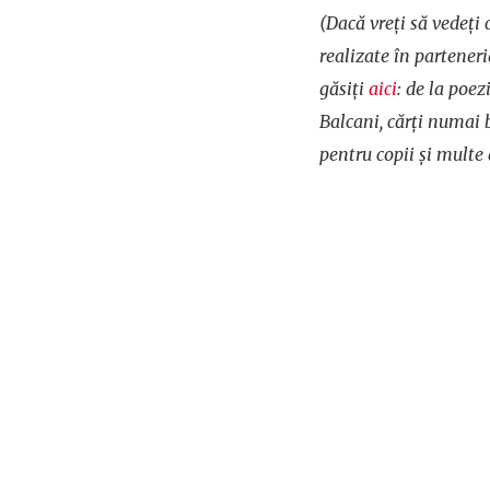
(Dacă vreți să vedeți c
realizate în parteneria
găsiți
aici
: de la poez
Balcani, cărți numai b
pentru copii și multe 