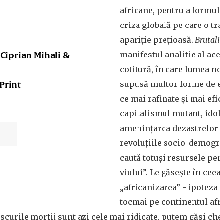
africane, pentru a formul
criza globală pe care o t
apariție prețioasă.
Brutal
manifestul analitic al a
Ciprian Mihali &
cotitură, în care lumea 
supusă multor forme de e
Print
ce mai rafinate și mai efi
capitalismul mutant, idola
amenințarea dezastrelor 
revoluțiile socio-demog
caută totuși resursele pe
viului”. Le găsește în cee
„africanizarea” - ipoteza 
tocmai pe continentul afr
iscurile morții sunt azi cele mai ridicate, putem găsi che