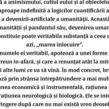
 a animismului, cultul eului și al obiectelo
proape indefinită a logicilor cuantificării
 a devenirii-artificiale a umanității. Aceast
umanității și pandantul său, devenirea uma
onstituie poate veritabila substanță a ceea
azi, „marea înlocuire”.
numele ei veritabil, apoteoză a unei forme
vreun în-afară, și care a renunțat atât la mitul
ei alte lumi ce va să vină. În mod concret, b
ază prin strânsa întrepătrundere a mai multo
iunea economică și instrumentală, rațiunea 
 rațiunea neurologică și biologică. Ele se î
ngere după care nu mai există vreo deosebi