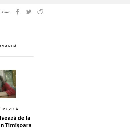
COMANDĂ
/
MUZICĂ
lvează de la
in Timișoara