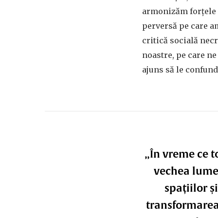
armonizăm forțele d
perversă pe care am
critică socială nec
noastre, pe care ne
ajuns să le confund
„În vreme ce t
vechea lume a
spațiilor 
transformarea