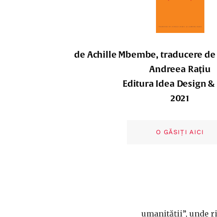
de Achille Mbembe, traducere de 
Andreea Rațiu
Editura Idea Design & 
2021
O GĂSIȚI AICI
umanității”, unde r