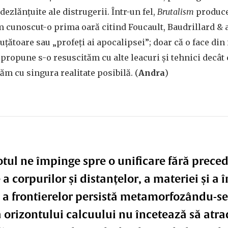
ezlănțuite ale distrugerii. Într-un fel,
Brutalism
produce
 cunoscut-o prima oară citind Foucault, Baudrillard & a
ruțătoare sau „profeți ai apocalipsei”; doar că o face din
 propune s-o resuscităm cu alte leacuri și tehnici decât
ăm cu singura realitate posibilă. (
Andra
)
otul ne împinge spre o unificare fără preced
 corpurilor și distanțelor, a materiei și a î
și a frontierelor persistă metamorfozându-se
 orizontului calcuului nu încetează să atra