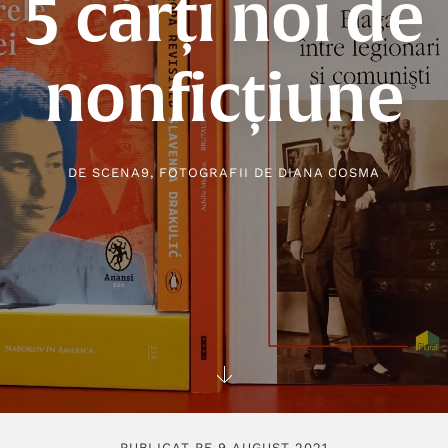
5 cărți noi de
nonficțiune
DE
SCENA9
, FOTOGRAFII DE
DIANA COSMA
PUBLICAT PE 9 AUGUST 2021