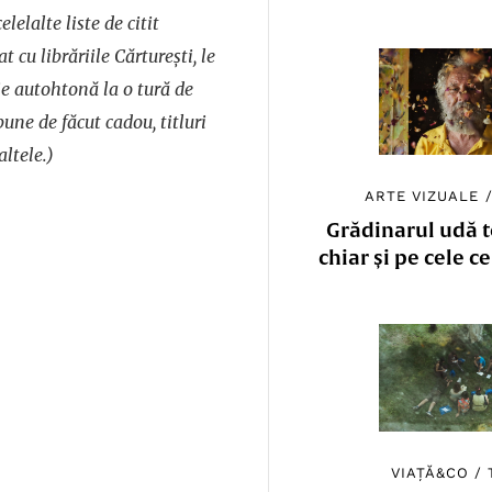
elelalte liste de citit
t cu librăriile Cărturești, le
ie autohtonă la o tură de
une de făcut cadou, titluri
altele.)
ARTE VIZUALE
Grădinarul udă to
chiar și pe cele c
VIAȚĂ&CO
/