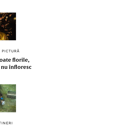
/
PICTURĂ
ate florile,
e nu înfloresc
TINERI