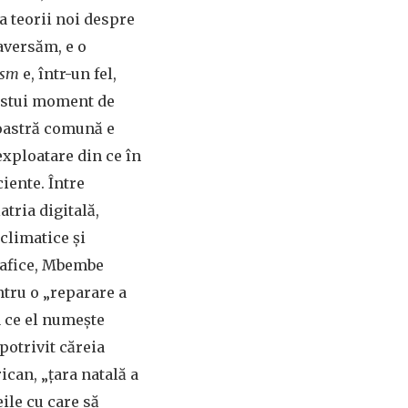
a teorii noi despre
raversăm, e o
ism
e, într-un fel,
cestui moment de
noastră comună e
xploatare din ce în
ciente. Între
tria digitală,
climatice și
rafice, Mbembe
ntru o „reparare a
a ce el numește
potrivit căreia
ican, „țara natală a
ile cu care să