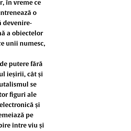
r, în vreme ce
 antrenează o
ă devenire-
nă a obiectelor
 ce unii numesc,
 de putere fără
 ieșirii, cât și
rutalismul se
r figuri ale
electronică și
ntemeiază pe
re între viu și