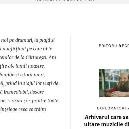
noi pe drumuri, la plajă și
EDITORII RE
 nonficțiuni pe care ni le-
tenilor de la Cărturești. Am
țite ale lumii noastre,
familie și istorii mari,
il, prind în siajul lor vieți de
nă iremediabil, dosare
me, scrisori și - printre toate
EXPLORATORI
 înțelege ceea ce trăim
Arhivarul care sa
uitare muzicile d