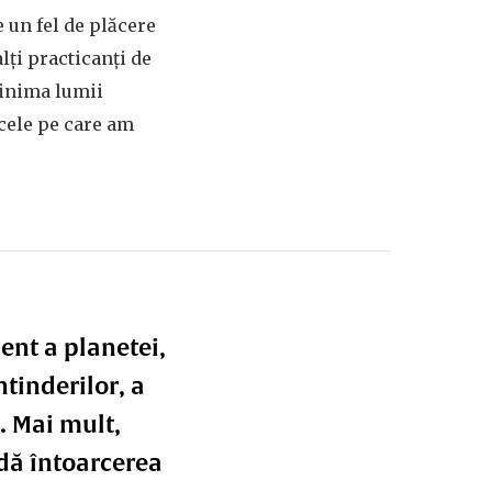
 un fel de plăcere
lți practicanți de
 inima lumii
 cele pe care am
ent a planetei,
ntinderilor, a
. Mai mult,
dă întoarcerea