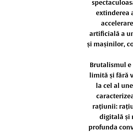
spectaculoasă
extinderea a
accelerare
artificială a 
și mașinilor, c
Brutalismul e 
limită și fără 
la cel al un
caracterize
rațiunii: raț
digitală și
profunda convi