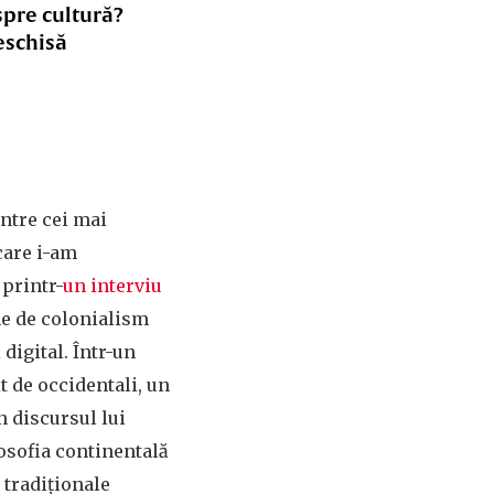
spre cultură?
eschisă
ntre cei mai
care i-am
 printr-
un interviu
me de colonialism
digital. Într-un
t de occidentali, un
n discursul lui
losofia continentală
 tradiționale