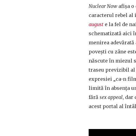
Nuclear Now
afișa o
caracterul rebel al
august
e la fel de na
schematizată aici î
menirea adevărată a
povești cu zâne est
născute în miezul s
traseu previzibil a
expresiei „ca-n fil
limită în absența u
fără
sex appeal
, dar
acest portal al întâl