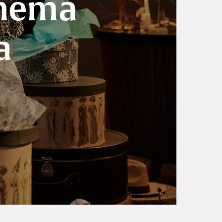
inema
a