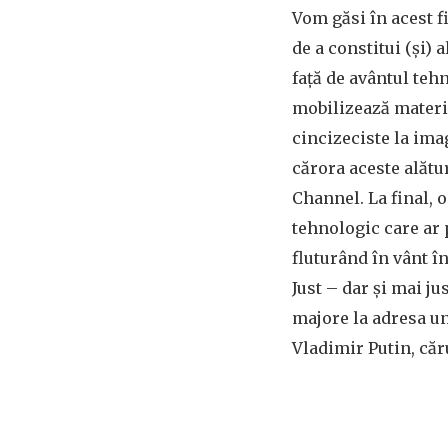
Vom găsi în acest f
de a constitui (și) 
față de avântul teh
mobilizează materia
cincizeciste la ima
cărora aceste alătu
Channel. La final,
tehnologic care ar p
fluturând în vânt î
Just – dar și mai j
majore la adresa un
Vladimir Putin, căr