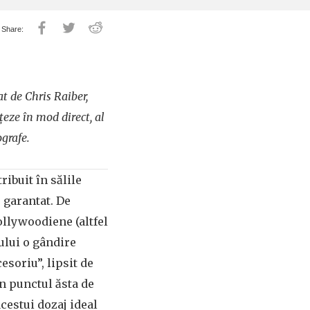
at de Chris Raiber,
țeze în mod direct, al
grafe.
ibuit în sălile
e garantat. De
ollywoodiene (altfel
fului o gândire
soriu”, lipsit de
in punctul ăsta de
acestui dozaj ideal