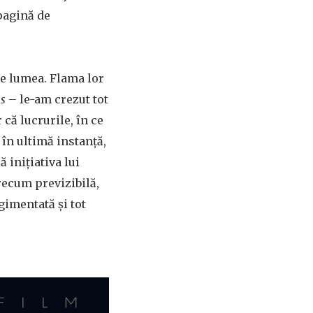
pagină de
be lumea. Flama lor
s
– le-am crezut tot
că lucrurile, în ce
în ultimă instanță,
ă inițiativa lui
arecum previzibilă,
gimentată și tot