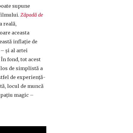
 poate supune
filmului.
Zăpadă de
a reală,
 oare aceasta
astă inflație de
 și al artei
În fond, tot acest
ulos de simplistă a
stfel de experiență-
etă, locul de muncă
 spațiu magic –