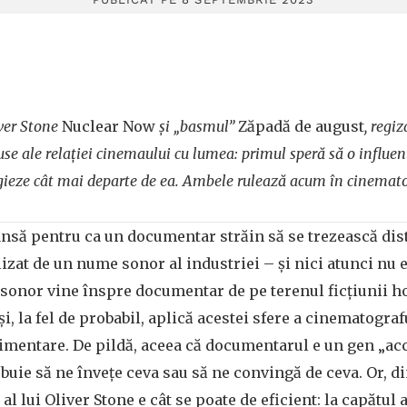
ver Stone
Nuclear Now
și „basmul”
Zăpadă de august
, regiz
use ale relației cinemaului cu lumea: primul speră să o influen
ugieze cât mai departe de ea. Ambele rulează acum în cinemato
să pentru ca un documentar străin să se trezească distr
lizat de un nume sonor al industriei – și nici atunci nu 
sonor vine înspre documentar de pe terenul ficțiunii h
 și, la fel de probabil, aplică acestei sfere a cinematogra
imentare. De pildă, aceea că documentarul e un gen „acce
buie să ne învețe ceva sau să ne convingă de ceva. Or, d
al lui Oliver Stone e cât se poate de eficient: la capătul 