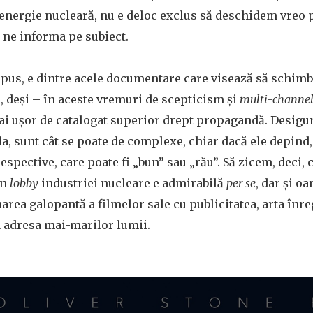
-energie nucleară, nu e deloc exclus să deschidem vreo 
 ne informa pe subiect.
l spus, e dintre acele documentare care visează să schim
, deși – în aceste vremuri de scepticism și
multi-channel
ai ușor de catalogat superior drept propagandă. Desigur 
, sunt cât se poate de complexe, chiar dacă ele depind, 
espective, care poate fi „bun” sau „rău”. Să zicem, deci, c
in
lobby
industriei nucleare e admirabilă
per se
, dar și o
area galopantă a filmelor sale cu publicitatea, arta înre
la adresa mai-marilor lumii.