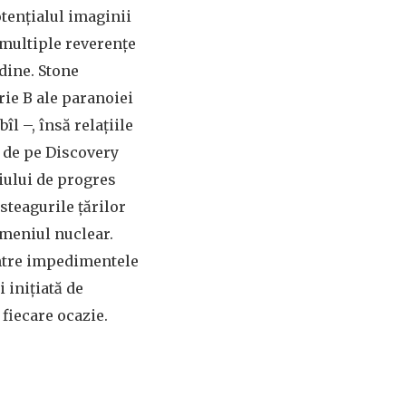
otențialul imaginii
, multiple reverențe
rdine. Stone
rie B ale paranoiei
l –, însă relațiile
t de pe Discovery
iului de progres
 steagurile țărilor
omeniul nuclear.
dintre impedimentele
 inițiată de
 fiecare ocazie.