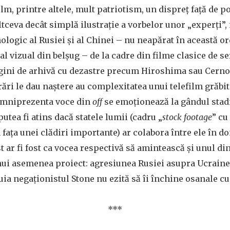
ilm, printre altele, mult patriotism, un dispreț față de p
altceva decât simplă ilustrație a vorbelor unor „experți”
nologic al Rusiei și al Chinei – nu neapărat în această o
l vizual din belșug – de la cadre din filme clasice de se
gini de arhivă cu dezastre precum Hiroshima sau Cernobî
rări le dau naștere au complexitatea unui telefilm grăbi
 omniprezenta voce din
off
se emoționează la gândul stad
utea fi atins dacă statele lumii (cadru „
stock footage
”
cu
n fața unei clădiri importante) ar colabora între ele în d
ust ar fi fost ca vocea respectivă să amintească și unul 
ui asemenea proiect: agresiunea Rusiei asupra Ucrainei
uia negaționistul Stone nu ezită să îi închine osanale cu
***