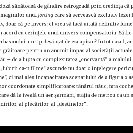
 doză sănătoasă de gândire retrogradă prin credința că
 imaginilor unui
forcing
care să servească exclusiv tezei 
iv, doar că pe invers: el vrea să facă uitată definitiv lume
n acord cu cerințele unui univers compensatoriu. Să fie
 basmului: un tip deșănțat de escapism? În tot cazul, ace
e grăitoare pentru un anumit impas al societății actuale –
ău – de a lupta cu complexitatea „enervantă” a realului. 
l „iubirii ca-n filme” ascunde nu doar o înțelegere peric
me”, ci mai ales incapacitatea scenariului de a figura o a
nor coordonate simplificatoare: tânărul năuc, fata coch
 care dă la iveală un aer șarmant, stația de metrou ca un
nirilor, al plecărilor, al „destinelor”...