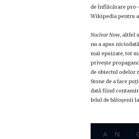
de înflăcărare pro
Wikipedia pentru a
Nuclear Now
, altfe
nu a apus niciodată
mai epuizate, tot m
privește propaganda
de obiectul odelor r
Stone de a face puț
dată fiind contamin
felul de băloșenii 