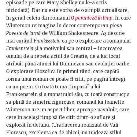
episoade pe care Mary Shelley nu le-a scris
niciodată). Dar nu este vorba de o simplă actualizare,
în genul celeia din romanul
O paranteză în timp
, în care
Winterson reimagina în decor contemporan piesa
Poveste de iarnă
de William Shakespeare. Aș descrie
mai curând
Frankissstein
ca pe o explorare a romanului
Frankenstein
și a motivului său central – încercarea
omului de a repeta actul de Creație, de a lua locul
atribuit până atunci lui Dumnezeu sau evoluției oarbe.
O explorare filozofică în primul rând, care capătă
forma unui roman ce poate fi citit, pe pagini întregi,
ca un poem. Cu toată tema „impusă” a lui
Frankenstein și a monstrului său, cu toată construcția
sa plină de simetrii riguroase, romanul lui Jeanette
Winterson are un aspect liber, aproape năvalnic, care
cere în același timp să fie citit dintr-o suflare și
explorat în detaliu. (Traducerea realizată de Vali
Florescu, excelentă ca de obicei, nu trădează stilul