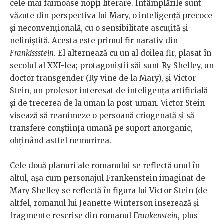
cele mai faimoase nopți literare. Întâmplările sunt
văzute din perspectiva lui Mary, o inteligență precoce
și neconvențională, cu o sensibilitate ascuțită și
neliniștită. Acesta este primul fir narativ din
Frankissstein
. El alternează cu un al doilea fir, plasat în
secolul al XXI-lea; protagoniștii săi sunt Ry Shelley, un
doctor transgender (Ry vine de la Mary), și Victor
Stein, un profesor interesat de inteligența artificială
și de trecerea de la uman la post-uman. Victor Stein
visează să reanimeze o persoană criogenată și să
transfere conștiința umană pe suport anorganic,
obținând astfel nemurirea.
Cele două planuri ale romanului se reflectă unul în
altul, așa cum personajul Frankenstein imaginat de
Mary Shelley se reflectă în figura lui Victor Stein (de
altfel, romanul lui Jeanette Winterson inserează și
fragmente rescrise din romanul
Frankenstein
, plus