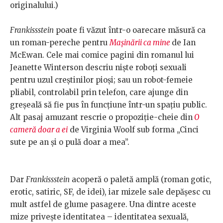
originalului.)
Frankissstein
poate fi văzut într-o oarecare măsură ca
un roman-pereche pentru
Mașinării ca mine
de Ian
McEwan. Cele mai comice pagini din romanul lui
Jeanette Winterson descriu niște roboți sexuali
pentru uzul creștinilor pioși; sau un robot-femeie
pliabil, controlabil prin telefon, care ajunge din
greșeală să fie pus în funcțiune într-un spațiu public.
Alt pasaj amuzant rescrie o propoziție-cheie din
O
cameră doar a ei
de Virginia Woolf sub forma „Cinci
sute pe an și o pulă doar a mea”.
Dar
Frankissstein
acoperă o paletă amplă (roman gotic,
erotic, satiric, SF, de idei), iar mizele sale depășesc cu
mult astfel de glume pasagere. Una dintre aceste
mize privește identitatea – identitatea sexuală,