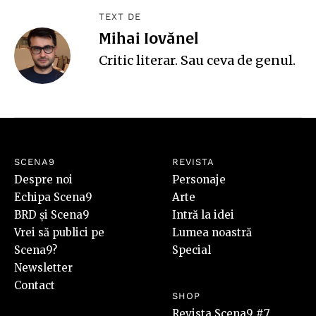
TEXT DE
Mihai Iovănel
Critic literar. Sau ceva de genul.
SCENA9
REVISTA
Despre noi
Personaje
Echipa Scena9
Arte
BRD și Scena9
Intră la idei
Vrei să publici pe
Lumea noastră
Scena9?
Special
Newsletter
Contact
SHOP
Revista Scena9 #7