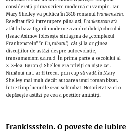
considerată prima scriere modernă cu vampiri. Iar
Mary Shelley va publica în 1818 romanul
Frankenstein
.
Reeditat fără întrerupere până azi,
Frankenstein
stă
atât la baza figurii moderne a androidului/robotului
(Isaac Asimov folosește sintagma de „complexul
Frankenstein” în
Eu, robotul
), cât și la originea
discuțiilor de astăzi despre autoevoluție,
transumanism ș.a.m.d. În prima parte a secolului al
XIX-lea, Byron și Shelley era priviți ca niște zei.
Nimănui nu i-ar fi trecut prin cap să vadă în Mary
Shelley mai mult decât autoarea unui roman bizar.
Între timp lucrurile s-au schimbat. Notorietatea ei o
depășește astăzi pe cea a poeților amintiți.
Frankissstein. O poveste de iubire