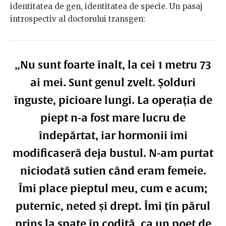
identitatea de gen, identitatea de specie. Un pasaj
introspectiv al doctorului transgen:
„Nu sunt foarte înalt, la cei 1 metru 73
ai mei. Sunt genul zvelt. Șolduri
înguste, picioare lungi. La operația de
piept n-a fost mare lucru de
îndepărtat, iar hormonii îmi
modificaseră deja bustul. N-am purtat
niciodată sutien când eram femeie.
Îmi place pieptul meu, cum e acum;
puternic, neted și drept. Îmi țin părul
prins la spate în codiță, ca un poet de