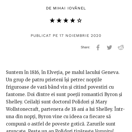
DE
MIHAI IOVĂNEL
★★★★★
☆☆☆☆☆
PUBLICAT PE 17 NOIEMBRIE 2020
Suntem în 1816, în Elveția, pe malul lacului Geneva.
Un grup de patru prieteni își petrec nopțile
friguroase de vară bând vin și citind povestiri cu
fantome. Doi dintre ei sunt poeții romantici Byron și
Shelley. Ceilalți sunt doctorul Polidori și Mary
Wollstonecraft, partenera de 18 ani a lui Shelley. Într-
una din nopți, Byron vine cu ideea ca fiecare să
compună o astfel de poveste gotică. Zarurile sunt
aruncate. Peste un an Polidori tipărește
Vampirul
,