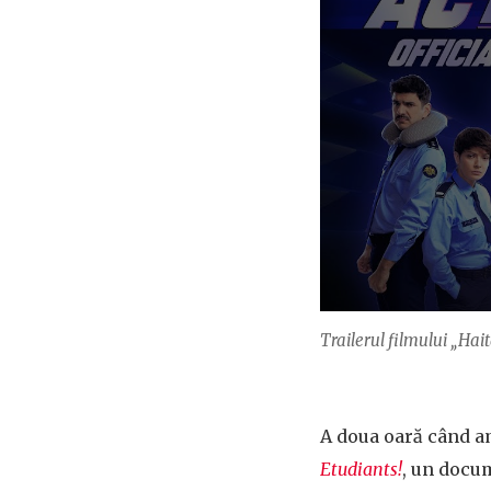
Trailerul filmului „Hai
A doua oară când a
Etudiants!
, un docu