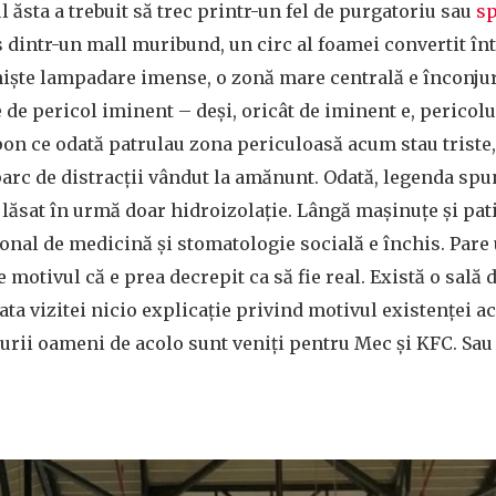
l ăsta a trebuit să trec printr-un fel de purgatoriu sau
sp
 dintr-un mall muribund, un circ al foamei convertit înt
b niște lampadare imense, o zonă mare centrală e înconju
 de pericol iminent – deși, oricât de iminent e, pericolul
on ce odată patrulau zona periculoasă acum stau triste,
rc de distracții vândut la amănunt. Odată, legenda spun
a lăsat în urmă doar hidroizolație. Lângă mașinuțe și pa
onal de medicină și stomatologie socială e închis. Pare
pe motivul că e prea decrepit ca să fie real. Există o sală
ata vizitei nicio explicație privind motivul existenței ace
gurii oameni de acolo sunt veniți pentru Mec și KFC. Sa