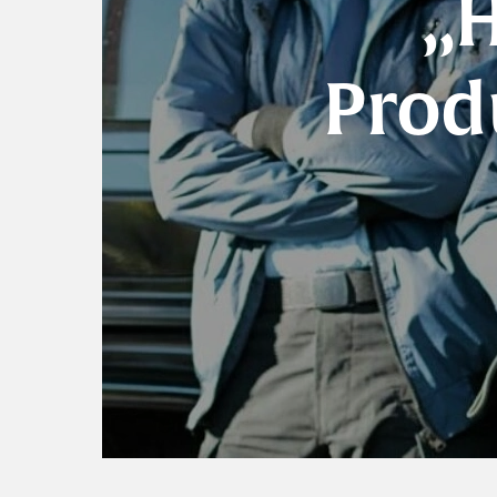
„H
Prod