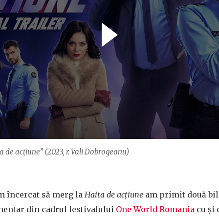
ta de acțiune” (2023, r. Vali Dobrogeanu)
m încercat să merg la
Haita de acțiune
am primit două bil
mentar din cadrul festivalului
One World Romania
cu și 