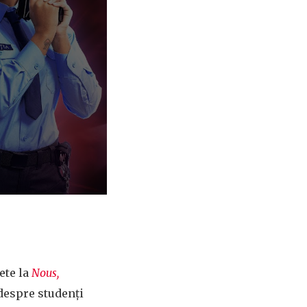
ete la
Nous,
despre studenți