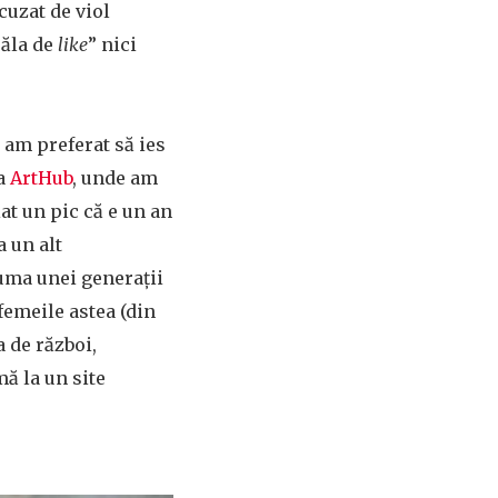
cuzat de viol
 ăla de
like
” nici
 am preferat să ies
la
ArtHub
, unde am
at un pic că e un an
a un alt
auma unei generații
femeile astea (din
a de război,
ă la un site