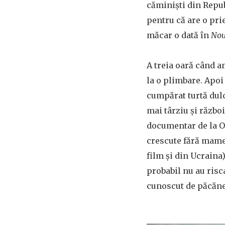
căminiști din Repub
pentru că are o pri
măcar o dată în
Nou
A treia oară când a
la o plimbare. Apoi
cumpărat turtă dulc
mai târziu și război
documentar de la 
crescute fără mame 
film și din Ucraina
probabil nu au risc
cunoscut de păcăne