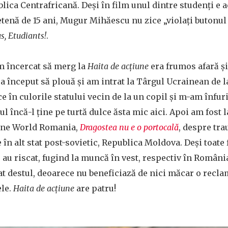
lica Centrafricană. Deși în film unul dintre studenți e a
etenă de 15 ani, Mugur Mihăescu nu zice „violați butonul
s, Etudiants!
.
m încercat să merg la
Haita de acțiune
era frumos afară și
 a început să plouă și am intrat la Târgul Ucrainean de 
e în culorile statului vecin de la un copil și m-am înfuri
ul încă-l ține pe turtă dulce ăsta mic aici. Apoi am fost l
One World Romania,
Dragostea nu e o portocală
, despre tr
în alt stat post-sovietic, Republica Moldova. Deși toate 
) au riscat, fugind la muncă în vest, respectiv în Români
at destul, deoarece nu beneficiază de nici măcar o reclam
le.
Haita de acțiune
are patru!