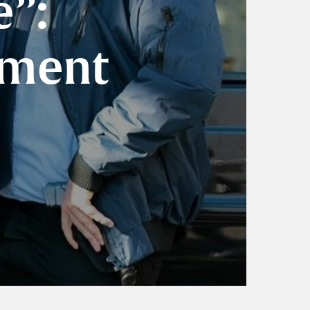
e”:
ement