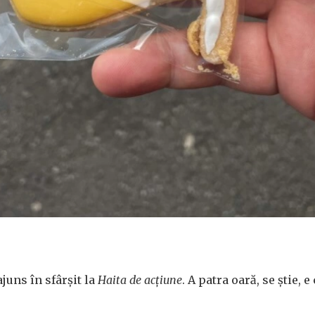
juns în sfârșit la
Haita de acțiune
. A patra oară, se știe, 