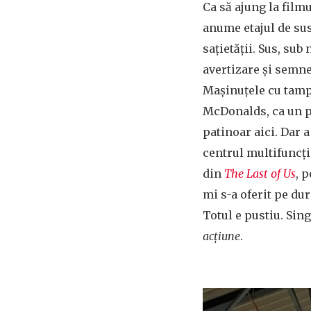
Ca să ajung la filmu
anume etajul de sus
sațietății. Sus, su
avertizare și semne
Mașinuțele cu tamp
McDonalds, ca un pa
patinoar aici. Dar 
centrul multifuncți
din
The Last of Us
, 
mi s-a oferit pe dur
Totul e pustiu. Sin
acțiune
.