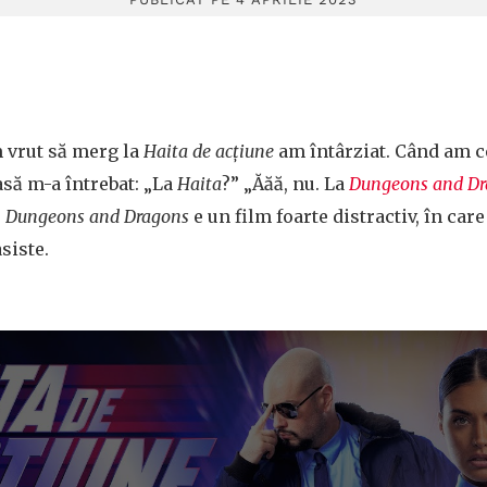
 vrut să merg la
Haita de acțiune
am întârziat. Când am c
asă m-a întrebat: „La
Haita
?” „Ăăă, nu. La
Dungeons and Dr
,
Dungeons and Dragons
e un film foarte distractiv, în car
siste.