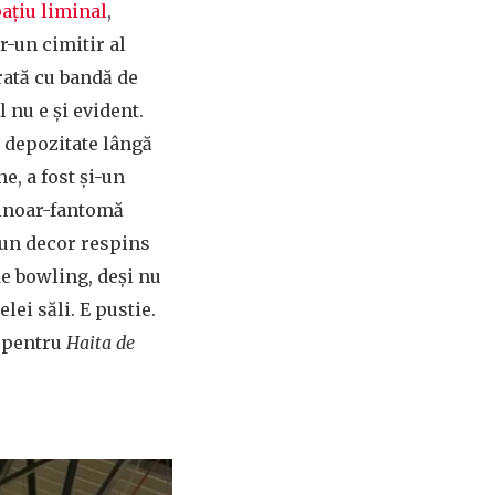
ațiu liminal
,
r-un cimitir al
rată cu bandă de
 nu e și evident.
 depozitate lângă
e, a fost și-un
tinoar-fantomă
 un decor respins
 de bowling, deși nu
lei săli. E pustie.
u pentru
Haita de