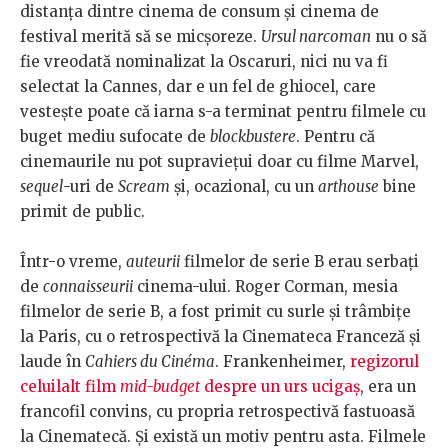
distanța dintre cinema de consum și cinema de
festival merită să se micșoreze.
Ursul narcoman
nu o să
fie vreodată nominalizat la Oscaruri, nici nu va fi
selectat la Cannes, dar e un fel de ghiocel, care
vestește poate că iarna s-a terminat pentru filmele cu
buget mediu sufocate de
blockbustere
. Pentru că
cinemaurile nu pot supraviețui doar cu filme Marvel,
sequel
-uri de
Scream
și, ocazional, cu un
arthouse
bine
primit de public.
Într-o vreme,
auteurii
filmelor de serie B erau serbați
de
connaisseurii
cinema-ului. Roger Corman, mesia
filmelor de serie B, a fost primit cu surle și trâmbițe
la Paris, cu o retrospectivă la Cinemateca Franceză și
laude în
Cahiers du Cinéma
. Frankenheimer,
regizorul
celuilalt film
mid-budget
despre un urs ucigaș
, era un
francofil convins, cu propria retrospectivă fastuoasă
la Cinematecă. Și există un motiv pentru asta. Filmele