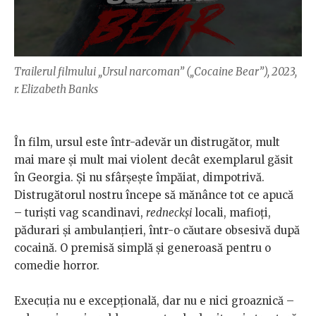
Trailerul filmului „Ursul narcoman” („Cocaine Bear”), 2023,
r. Elizabeth Banks
În film, ursul este într-adevăr un distrugător, mult
mai mare și mult mai violent decât exemplarul găsit
în Georgia. Și nu sfârșește împăiat, dimpotrivă.
Distrugătorul nostru începe să mănânce tot ce apucă
– turiști vag scandinavi,
redneckși
locali, mafioți,
pădurari și ambulanțieri, într-o căutare obsesivă după
cocaină. O premisă simplă și generoasă pentru o
comedie horror.
Execuția nu e excepțională, dar nu e nici groaznică –