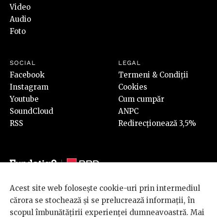
Video
Audio
Foto
SOCIAL
LEGAL
Facebook
Termeni & Condiții
Instagram
Cookies
Youtube
Cum cumpăr
SoundCloud
ANPC
RSS
Redirecționează 3,5%
Acest site web folosește cookie-uri prin intermediul
© 2026 BRD Groupe Société Générale, toate drepturile rezervate.
cărora se stochează și se prelucrează informații, în
Scena 9 este un proiect sustinut de
BRD GROUPE SOCIÉTÉ
scopul îmbunătățirii experienței dumneavoastră. Mai