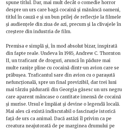
spune titlul. Dar, mai mult decât o comedie horror
despre un urs care bagă cocaină și mănâncă oameni,
titlul în cauză e și un bun prilej de reflecție la filmele
și audiențele din ziua de azi, precum și la clivajele în
creștere din industria de film.
Premisa e simplă și, în mod absolut bizar, inspirată
din fapte reale. Undeva în 1985, Andrew C. Thornton
II, un traficant de droguri, aruncă în pădure mai
multe ranițe pline cu cocaină dintr-un avion care se
prăbușea. Traficantul sare din avion cu o parașută
nefuncțională, spre un final previzibil, dar trei luni
mai târziu pădurarii din Georgia găsesc un urs negru
care aparent mâncase o cantitate imensă de cocaină
și murise. Ursul e împăiat și devine o legendă locală.
Mai ales că există indiscutabil o fascinație istorică
față de urs ca animal. Dacă astăzi îl privim ca pe
creatura neajutorată de pe marginea drumului pe