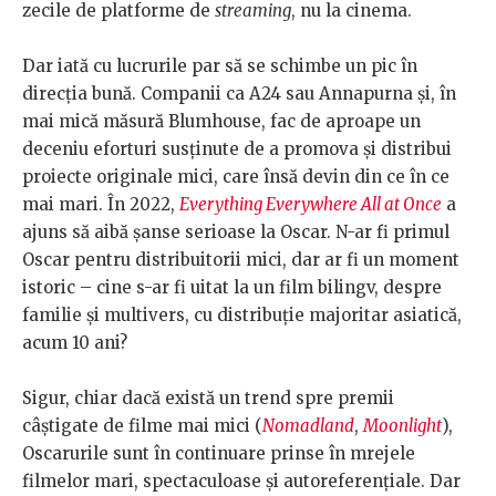
zecile de platforme de
streaming
, nu la cinema.
Dar iată cu lucrurile par să se schimbe un pic în
direcția bună. Companii ca A24 sau Annapurna și, în
mai mică măsură Blumhouse, fac de aproape un
deceniu eforturi susținute de a promova și distribui
proiecte originale mici, care însă devin din ce în ce
mai mari. În 2022,
Everything Everywhere All at Once
a
ajuns să aibă șanse serioase la Oscar. N-ar fi primul
Oscar pentru distribuitorii mici, dar ar fi un moment
istoric – cine s-ar fi uitat la un film bilingv, despre
familie și multivers, cu distribuție majoritar asiatică,
acum 10 ani?
Sigur, chiar dacă există un trend spre premii
câștigate de filme mai mici (
Nomadland
,
Moonlight
),
Oscarurile sunt în continuare prinse în mrejele
filmelor mari, spectaculoase și autoreferențiale. Dar