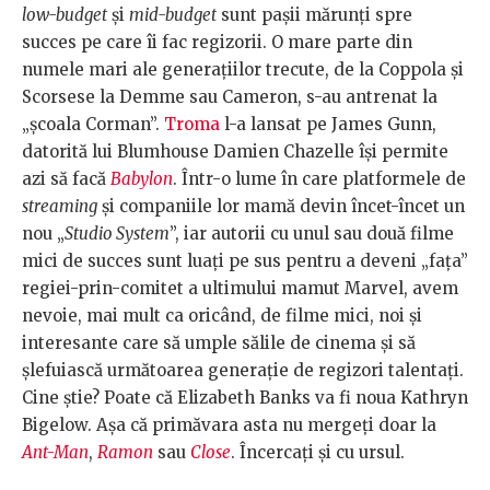
low-budget
și
mid-budget
sunt pașii mărunți spre
succes pe care îi fac regizorii. O mare parte din
numele mari ale generațiilor trecute, de la Coppola și
Scorsese la Demme sau Cameron, s-au antrenat la
„școala Corman”.
Troma
l-a lansat pe James Gunn,
datorită lui Blumhouse Damien Chazelle își permite
azi să facă
Babylon
. Într-o lume în care platformele de
streaming
și companiile lor mamă devin încet-încet un
nou „
Studio System
”, iar autorii cu unul sau două filme
mici de succes sunt luați pe sus pentru a deveni „fața”
regiei-prin-comitet a ultimului mamut Marvel, avem
nevoie, mai mult ca oricând, de filme mici, noi și
interesante care să umple sălile de cinema și să
șlefuiască următoarea generație de regizori talentați.
Cine știe? Poate că Elizabeth Banks va fi noua Kathryn
Bigelow. Așa că primăvara asta nu mergeți doar la
Ant-Man
,
Ramon
sau
Close
. Încercați și cu ursul.