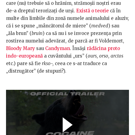
care (nu) trebuie să o hrănim, strămoșii noștri erau
de-a dreptul terorizați de urși.
Există o teorie
că în
multe din limbile din zonă numele animalului e aluziv,
că i se spune „mâncătorul de miere” (
medved
) sau
„ăla brun” (
bruin
) ca să nu i se invoce prezența prin
rostirea numelui adevărat, de parcă ar fi Voldemort,
Bloody Mary
sau
Candyman
. Însăși
rădăcina proto
indo-europeană
a cuvântului „urs” (
ours
,
orso
,
arctos
etc.) pare să fie
rkso
-, ceea ce s-ar traduce ca
„distrugător” (de stupuri?).