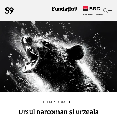
FILM
/
COMEDIE
Ursul narcoman și urzeala