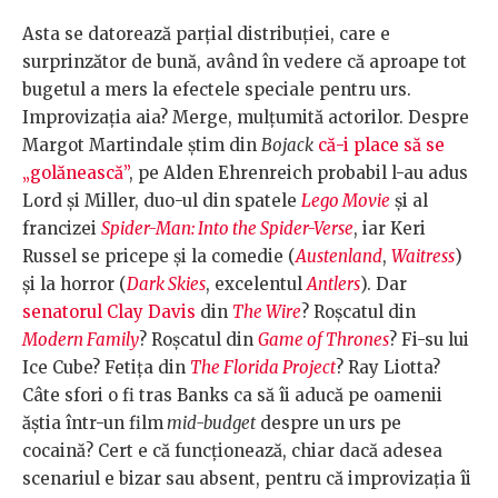
Asta se datorează parțial distribuției, care e
surprinzător de bună, având în vedere că aproape tot
bugetul a mers la efectele speciale pentru urs.
Improvizația aia? Merge, mulțumită actorilor. Despre
Margot Martindale știm din
Bojack
că-i place să se
„golănească”
, pe Alden Ehrenreich probabil l-au adus
Lord și Miller, duo-ul din spatele
Lego Movie
și al
francizei
Spider-Man: Into the Spider-Verse
, iar Keri
Russel se pricepe și la comedie (
Austenland
,
Waitress
)
și la horror (
Dark Skies
, excelentul
Antlers
). Dar
senatorul Clay Davis
din
The Wire
? Roșcatul din
Modern Family
? Roșcatul din
Game of Thrones
? Fi-su lui
Ice Cube? Fetița din
The Florida Project
? Ray Liotta?
Câte sfori o fi tras Banks ca să îi aducă pe oamenii
ăștia într-un film
mid-budget
despre un urs pe
cocaină? Cert e că funcționează, chiar dacă adesea
scenariul e bizar sau absent, pentru că improvizația îi