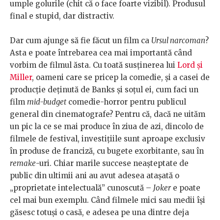
umple golurile (chit că o face foarte vizibil). Produsul
final e stupid, dar distractiv.
Dar cum ajunge să fie făcut un film ca
Ursul narcoman
?
Asta e poate întrebarea cea mai importantă când
vorbim de filmul ăsta. Cu toată susținerea lui
Lord și
Miller
, oameni care se pricep la comedie, și a casei de
producție deținută de Banks și soțul ei, cum faci un
film
mid-budget
comedie-horror pentru publicul
general din cinematografe? Pentru că, dacă ne uităm
un pic la ce se mai produce în ziua de azi, dincolo de
filmele de festival, investițiile sunt aproape exclusiv
în produse de franciză, cu bugete exorbitante, sau în
remake
-uri. Chiar marile succese neașteptate de
public din ultimii ani au avut adesea atașată o
„proprietate intelectuală” cunoscută –
Joker
e poate
cel mai bun exemplu. Când filmele mici sau medii își
găsesc totuși o casă, e adesea pe una dintre deja