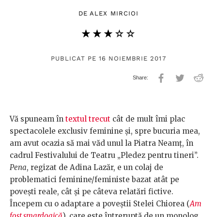
DE
ALEX MIRCIOI
★★★★★
☆☆☆☆☆
PUBLICAT PE 16 NOIEMBRIE 2017
Vă spuneam în
textul trecut
cât de mult îmi plac
spectacolele exclusiv feminine şi, spre bucuria mea,
am avut ocazia să mai văd unul la Piatra Neamţ, în
cadrul Festivalului de Teatru „Pledez pentru tineri”.
Pena
, regizat de Adina Lazăr, e un colaj de
problematici feminine/feministe bazat atât pe
poveşti reale, cât şi pe câteva relatări fictive.
Începem cu o adaptare a poveştii Stelei Chiorea (
Am
fost smardoaică
), care este întreruptă de un monolog