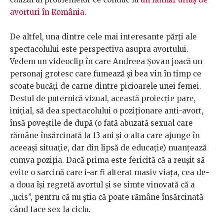
avorturi în România
.
De altfel, una dintre cele mai interesante părţi ale
spectacolului este perspectiva asupra avortului.
Vedem un videoclip în care Andreea Şovan joacă un
personaj grotesc care fumează şi bea vin în timp ce
scoate bucăţi de carne dintre picioarele unei femei.
Destul de puternică vizual, această proiecţie pare,
iniţial, să dea spectacolului o poziţionare anti-avort,
însă poveştile de după (o fată abuzată sexual care
rămâne însărcinată la 13 ani şi o alta care ajunge în
aceeaşi situaţie, dar din lipsă de educaţie) nuanţează
cumva poziţia. Dacă prima este fericită că a reuşit să
evite o sarcină care i-ar fi alterat masiv viaţa, cea de-
a doua îşi regretă avortul şi se simte vinovată că a
„ucis”, pentru că nu ştia că poate rămâne însărcinată
când face sex la ciclu.