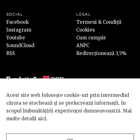
SOCIAL
LEGAL
Facebook
Termeni & Condiții
Instagram
Cookies
Youtube
Cum cumpăr
SoundCloud
ANPC
RSS
Redirecționează 3,5%
Acest site web folosește cookie-uri prin intermediul
© 2026 BRD Groupe Société Générale, toate drepturile rezervate.
cărora se stochează și se prelucrează informații, în
Scena 9 este un proiect sustinut de
BRD GROUPE SOCIÉTÉ
scopul îmbunătățirii experienței dumneavoastră. Mai
GÉNÉRALE
.
multe detalii
aici
.
Design and development