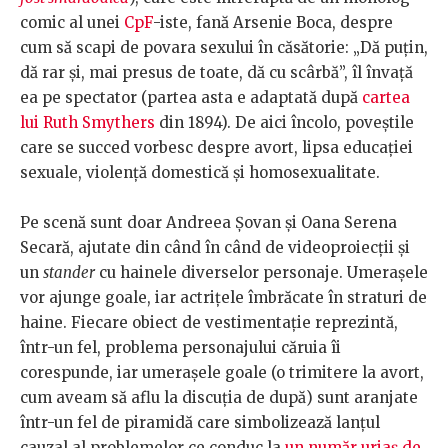
comic al unei
CpF
-iste, fană Arsenie Boca, despre
cum să scapi de povara sexului în căsătorie: „Dă puţin,
dă rar şi, mai presus de toate, dă cu scârbă”, îl învaţă
ea pe spectator (partea asta e adaptată după
cartea
lui Ruth Smythers
din 1894). De aici încolo, poveştile
care se succed vorbesc despre avort, lipsa educaţiei
sexuale, violenţă domestică şi homosexualitate.
Pe scenă sunt doar Andreea Şovan şi Oana Serena
Secară, ajutate din când în când de videoproiecţii şi
un
stander
cu hainele diverselor personaje. Umeraşele
vor ajunge goale, iar actriţele îmbrăcate în straturi de
haine. Fiecare obiect de vestimentaţie reprezintă,
într-un fel, problema personajului căruia îi
corespunde, iar umeraşele goale (o trimitere la avort,
cum aveam să aflu la discuţia de după) sunt aranjate
într-un fel de piramidă care simbolizează lanţul
cauzal al problemelor ce conduc la
un număr uriaş de