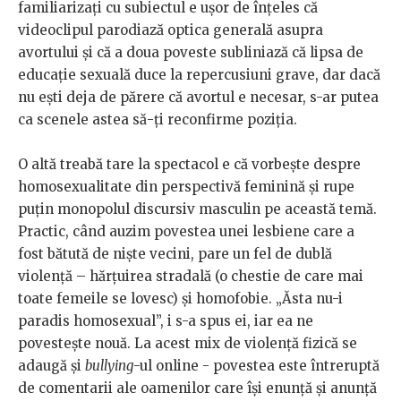
familiarizaţi cu subiectul e uşor de înţeles că
videoclipul parodiază optica generală asupra
avortului şi că a doua poveste subliniază că lipsa de
educaţie sexuală duce la repercusiuni grave, dar dacă
nu eşti deja de părere că avortul e necesar, s-ar putea
ca scenele astea să-ţi reconfirme poziţia.
O altă treabă tare la spectacol e că vorbeşte despre
homosexualitate din perspectivă feminină şi rupe
puţin monopolul discursiv masculin pe această temă.
Practic, când auzim povestea unei lesbiene care a
fost bătută de nişte vecini, pare un fel de dublă
violenţă – hărţuirea stradală (o chestie de care mai
toate femeile se lovesc) şi homofobie. „Ăsta nu-i
paradis homosexual”, i s-a spus ei, iar ea ne
povesteşte nouă. La acest mix de violenţă fizică se
adaugă şi
bullying
-ul online - povestea este întreruptă
de comentarii ale oamenilor care îşi enunţă şi anunţă