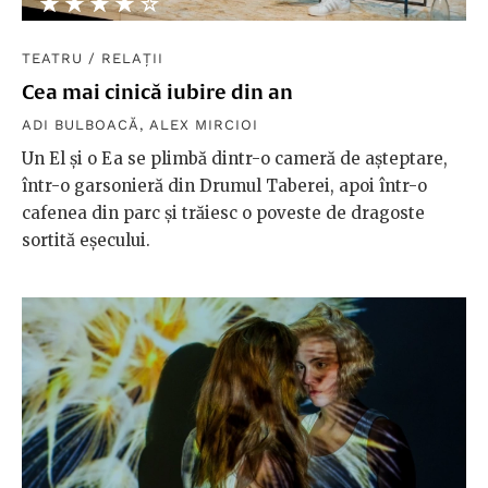
★★★★★
☆☆☆☆☆
TEATRU
/
RELAȚII
Cea mai cinică iubire din an
ADI BULBOACĂ
,
ALEX MIRCIOI
Un El şi o Ea se plimbă dintr-o cameră de așteptare,
într-o garsonieră din Drumul Taberei, apoi într-o
cafenea din parc şi trăiesc o poveste de dragoste
sortită eşecului.