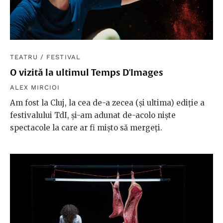
TEATRU
/
FESTIVAL
O vizită la ultimul Temps D'Images
ALEX MIRCIOI
Am fost la Cluj, la cea de-a zecea (și ultima) ediție a
festivalului TdI, și-am adunat de-acolo niște
spectacole la care ar fi mișto să mergeți.