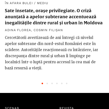
ÎN AFARA BULEI
/
MEDIU
Sate însetate, orașe privilegiate. O criză
anunțată a apelor subterane accentuează
inegalitățile dintre rural și urban în Moldova
ADINA FLOREA
,
COSMIN FILIȘAN
Cercetătorii avertizează de ani întregi că nivelul
apelor subterane din nord-estul României este în
scădere. Autoritățile reacționează cu întârziere, iar
discrepanța dintre rural și urban îi împinge pe
localnici într-o luptă pentru accesul la cea mai de
bază resursă a vieții.
SCENA9
REVISTA