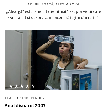
ADI BULBOACĂ
,
ALEX MIRCIOI
„Aleargă” este o meditaţie ritmată asupra vieţii care
s-a prăfuit şi despre cum facem să ieşim din rutină.
★★★★★
☆☆☆☆☆
TEATRU
/
INDEPENDENT
Anul dispărut 2007