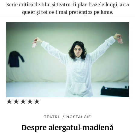
Scrie critică de film şi teatru. Îi plac frazele lungi, arta
queer şi tot ce-i mai pretenţios pe lume.
★★★★★
☆☆☆☆☆
TEATRU
/
NOSTALGIE
Despre alergatul-madlenă