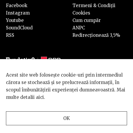
Facebook
Termeni & Condiții
Instagram
Cookies
Youtube
Cum cumpăr
SoundCloud
ANPC
RSS
Redirecționează 3,5%
Acest site web folosește cookie-uri prin intermediul
© 2026 BRD Groupe Société Générale, toate drepturile rezervate.
cărora se stochează și se prelucrează informații, în
Scena 9 este un proiect sustinut de
BRD GROUPE SOCIÉTÉ
scopul îmbunătățirii experienței dumneavoastră. Mai
GÉNÉRALE
.
multe detalii
aici
.
Design and development
OK
by
INTERKORP