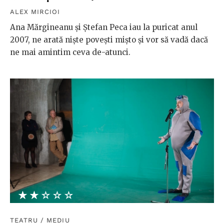
ALEX MIRCIOI
Ana Mărgineanu şi Ştefan Peca iau la puricat anul
2007, ne arată nişte poveşti mişto şi vor să vadă dacă
ne mai amintim ceva de-atunci.
★★★★★
☆☆☆☆☆
TEATRU
/
MEDIU