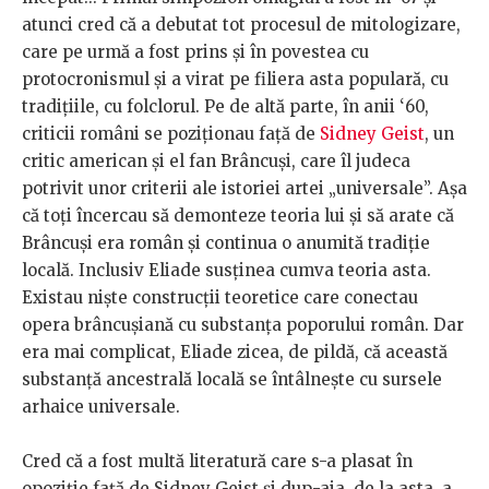
atunci cred că a debutat tot procesul de mitologizare,
care pe urmă a fost prins și în povestea cu
protocronismul și a virat pe filiera asta populară, cu
tradițiile, cu folclorul. Pe de altă parte, în anii ‘60,
criticii români se poziționau față de
Sidney Geist
, un
critic american și el fan Brâncuși, care îl judeca
potrivit unor criterii ale istoriei artei „universale”. Așa
că toți încercau să demonteze teoria lui și să arate că
Brâncuși era român și continua o anumită tradiție
locală. Inclusiv Eliade susținea cumva teoria asta.
Existau niște construcții teoretice care conectau
opera brâncușiană cu substanța poporului român. Dar
era mai complicat, Eliade zicea, de pildă, că această
substanță ancestrală locală se întâlnește cu sursele
arhaice universale.
Cred că a fost multă literatură care s-a plasat în
opoziție față de Sidney Geist și dup-aia, de la asta, a