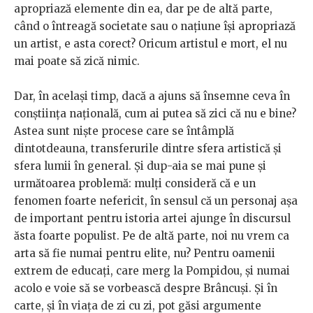
apropriază elemente din ea, dar pe de altă parte,
când o întreagă societate sau o națiune își apropriază
un artist, e asta corect? Oricum artistul e mort, el nu
mai poate să zică nimic.
Dar, în același timp, dacă a ajuns să însemne ceva în
conștiința națională, cum ai putea să zici că nu e bine?
Astea sunt niște procese care se întâmplă
dintotdeauna, transferurile dintre sfera artistică și
sfera lumii în general. Și dup-aia se mai pune și
următoarea problemă: mulți consideră că e un
fenomen foarte nefericit, în sensul că un personaj așa
de important pentru istoria artei ajunge în discursul
ăsta foarte populist. Pe de altă parte, noi nu vrem ca
arta să fie numai pentru elite, nu? Pentru oamenii
extrem de educați, care merg la Pompidou, și numai
acolo e voie să se vorbească despre Brâncuși. Și în
carte, și în viața de zi cu zi, pot găsi argumente