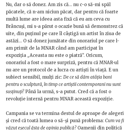
Nu, dar o să donez. Am zis că... nu c-o să-mi spăl
păcatele, că n-am niciun păcat, dar pentru că foarte
multă lume are ideea asta fixă că eu am ceva cu
Brâncuși, mi s-a părut o ocazie bună să demonstrez că
uite, din puținul pe care îl câștigă un artist în ziua de
astăzi... O să donez jumătate din onorariul pe care l-
am primit de la MNAR când am participat în
expoziția „Aceasta nu este o piatră”. Oricum,
onorariul a fost o mare surpriză, pentru că MNAR-ul
nu are un protocol de a lucra cu artiști în viață. E un
subiect sensibil, mulți zic:
De ce să dăm atâția bani
pentru o sculptură, în timp ce artiștii contemporani nu sunt
susținuți?
Până la urmă, s-a putut. Cred că a fost o
revoluție internă pentru MNAR această expoziție.
Campania se va termina destul de aproape de alegeri
și cred că toată lumea o să-și pună problema:
Cum va fi
văzut eșecul ăsta de opinia publică?
Oamenii din politică