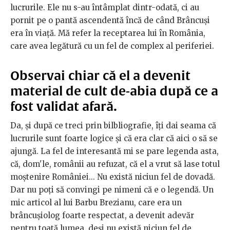
lucrurile. Ele nu s-au întâmplat dintr-odată, ci au
pornit pe o pantă ascendentă încă de când Brâncuși
era în viață. Mă refer la receptarea lui în România,
care avea legătură cu un fel de complex al periferiei.
Observai chiar că el a devenit
material de cult de-abia după ce a
fost validat afară.
Da, și după ce treci prin bilbliografie, îți dai seama că
lucrurile sunt foarte logice și că era clar că aici o să se
ajungă. La fel de interesantă mi se pare legenda asta,
că, dom'le, românii au refuzat, că el a vrut să lase totul
moștenire României... Nu există niciun fel de dovadă.
Dar nu poți să convingi pe nimeni că e o legendă. Un
mic articol al lui Barbu Brezianu, care era un
brâncușiolog foarte respectat, a devenit adevăr
pentru toată lumea, deși nu există niciun fel de