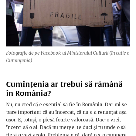
Fotografie de pe Facebook-ul Ministerului Culturii (în cutie e
Cumințenia)
Cumințenia ar trebui să rămână
în România?
Nu, nu cred că e esențial să fie în România. Dar mi se
pare important că au încercat, că nu s-a renunțat așa
ușor. E, totuși, o piesă foarte valoroasă. Dac-o vrei,
încerci să o ai. Dacă nu merge, te duci și tu unde o să
fie și o vezi acolo. Problema e că, dacă o s-o cumpere