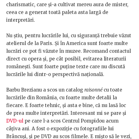
charismatic, care și-a cultivat mereu aura de mister,
ceea ce a generat toată paleta asta largă de
interpretări.
Nu știu, pentru lucrările lui, cu siguranță trebuie văzut
atelierul de la Paris. Și în America sunt foarte multe
lucrări ce pot fi văzute în muzee. Recomand contactul
direct cu opera și, pe cât posibil, evitarea literaturii
românești. Sunt foarte puține texte care nu discută
lucrările lui dintr-o perspectivă națională.
Barbu Brezianu a scos un catalog
raisonné
cu toate
lucrările din România, cu foarte multe detalii la
fiecare. E foarte tehnic, și asta e bine, că nu lasă loc
de prea multe interpretări. Interesant mi se pare și
DVD-ul
pe care l-a scos Centrul Pompidou acum
câțiva ani. A fost o expoziție cu fotografiile lui
Brâncuși, și pe DVD au scos filmele. E mișto să le vezi,