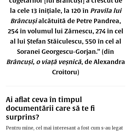
cugetărilor [lui Brâncuși] a crescut de
la cele 13 inițiale, la 120 în
Pravila lui
Brâncuși
alcătuită de Petre Pandrea,
254 în volumul lui Zărnescu, 274 în cel
al lui Ștefan Stăiculescu, 550 în cel al
Soranei Georgescu-Gorjan.” (din
Brâncuși, o viață veșnică
, de Alexandra
Croitoru)
Ai aflat ceva în timpul
documentării care să te fi
surprins?
Pentru mine, cel mai interesant a fost cum s-au legat