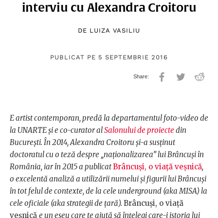
interviu cu Alexandra Croitoru
DE
LUIZA VASILIU
PUBLICAT PE 5 SEPTEMBRIE 2016
E artist contemporan, predă la departamentul foto-video de
la UNARTE și e co-curator al
Salonului de proiecte
din
București. În 2014, Alexandra Croitoru și-a susținut
doctoratul cu o teză despre „naționalizarea” lui Brâncuși în
România, iar în 2015 a publicat
Brâncuși, o viață veșnică
,
o excelentă analiză a utilizării numelui și figurii lui Brâncuși
în tot felul de contexte, de la cele underground (aka MISA) la
cele oficiale (aka strategii de țară).
Brâncuși, o viață
veșnică
e un eseu care te ajută să înțelegi care-i istoria lui