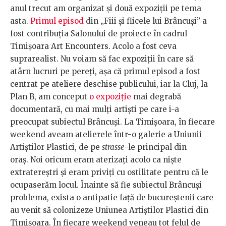
anul trecut am organizat și două expoziții pe tema
asta.
Primul episod
din „Fiii și fiicele lui Brâncuși” a
fost contribuția Salonului de proiecte în cadrul
Timișoara Art Encounters. Acolo a fost ceva
suprarealist. Nu voiam să fac expoziții în care să
atârn lucruri pe pereți, așa că primul episod a fost
centrat pe ateliere deschise publicului, iar la Cluj, la
Plan B, am conceput
o expoziție
mai degrabă
documentară, cu mai mulți artiști pe care i-a
preocupat subiectul Brâncuși. La Timișoara, în fiecare
weekend aveam atelierele într-o galerie a Uniunii
Artiștilor Plastici, de pe
strasse
-le principal din
oraș. Noi oricum eram aterizați acolo ca niște
extratereștri și eram priviți cu ostilitate pentru că le
ocupaserăm locul. Înainte să fie subiectul Brâncuși
problema, exista o antipatie față de bucureștenii care
au venit să colonizeze Uniunea Artiștilor Plastici din
Timișoara. În fiecare weekend veneau tot felul de