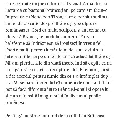
care permite un joc cu formatul vizual. A mai fost și
lucrarea cu bastonul brâncușian, pe care am făcut-o
împreună cu Napoleon Tiron, care a pornit tot dintr-
un fel de discuție despre Brâncuși și sculptura
românească. Cred că mulți sculptori s-au format cu
ideea că Brâncuși e modelul suprem. Părea o
balsfemie să îndrăznești să ironizezi în vreun fel...
Foarte mulți percep lucrările mele, sau textul sau
intervențiile, ca pe un fel de critică adusă lui Brâncuși.
Mi-am pierdut zile din viață încercând să explic că nu
au legătură cu el, ci cu receptarea lui. El e mort, nu și-
a dat acordul pentru nimic din ce s-a întâmplat dup-
aia. Mi se pare incredibil că oameni de specialitate nu
pot să facă diferența între Brâncuși-omul și opera lui
și cum e folosită imaginea lui în discursul public
românesc.
Pe lângă lucrările pornind de la cultul lui Brâncuși,