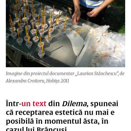
Imagine din proiectul documentar „Laurian Stănchescu”, de
Alexandra Croitoru, Hobița 2011
Într-
un text
din
Dilema
, spuneai
că receptarea estetică nu mai e
posibilă în momentul ăsta, în
cazul lui Brâncuși.