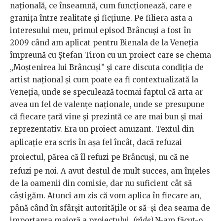
națională, ce înseamnă, cum funcționează, care e
granița între realitate și ficțiune. Pe filiera asta a
interesului meu, primul episod Brâncuși a fost în
2009 când am aplicat pentru Bienala de la Veneția
împreună cu Ștefan Tiron cu un proiect care se chema
„Moștenirea lui Brâncuși” și care discuta condiția de
artist național și cum poate ea fi contextualizată la
Veneția, unde se speculează tocmai faptul că arta ar
avea un fel de valențe naționale, unde se presupune
că fiecare țară vine și prezintă ce are mai bun și mai
reprezentativ. Era un proiect amuzant. Textul din
aplicație era scris în așa fel încât,
dacă refuzai
proiectul,
părea că îl refuzi pe Brâncuși, nu că ne
refuzi pe noi. A avut destul de mult succes, am înțeles
de la oamenii din comisie, dar nu suficient cât să
câștigăm. Atunci am zis că vom aplica în fiecare an,
până când în sfârșit autoritățile or să-și dea seama de
importanța majoră a proiectului.
(râde)
N-am făcut-o,