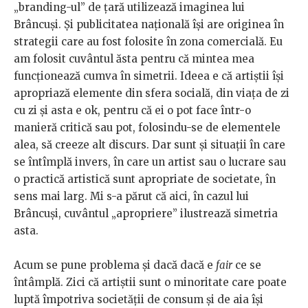
„branding-ul” de țară utilizează imaginea lui
Brâncuși. Și publicitatea națională își are originea în
strategii care au fost folosite în zona comercială. Eu
am folosit cuvântul ăsta pentru că mintea mea
funcționează cumva în simetrii. Ideea e că artiștii își
apropriază elemente din sfera socială, din viața de zi
cu zi și asta e ok, pentru că ei o pot face într-o
manieră critică sau pot, folosindu-se de elementele
alea, să creeze alt discurs. Dar sunt și situații în care
se întîmplă invers, în care un artist sau o lucrare sau
o practică artistică sunt apropriate de societate, în
sens mai larg. Mi s-a părut că aici, în cazul lui
Brâncuși, cuvântul „apropriere” ilustrează simetria
asta.
Acum se pune problema și dacă dacă e
fair
ce se
întâmplă. Zici că artiștii sunt o minoritate care poate
luptă împotriva societății de consum și de aia își