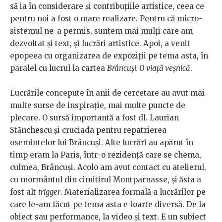
să ia în considerare și contribuțiile artistice, ceea ce
pentru noi a fost o mare realizare. Pentru că micro-
sistemul ne-a permis, suntem mai mulți care am
dezvoltat și text, și lucrări artistice. Apoi, a venit
epopeea cu organizarea de expoziții pe tema asta, în
paralel cu lucrul la cartea
Brâncuși. O viață veșnică
.
Lucrările concepute în anii de cercetare au avut mai
multe surse de inspirație, mai multe puncte de
plecare. O sursă importantă a fost dl. Laurian
Stănchescu și cruciada pentru repatrierea
osemintelor lui Brâncuși. Alte lucrări au apărut în
timp eram la Paris, într-o rezidență care se chema,
culmea, Brâncuși. Acolo am avut contact cu atelierul,
cu mormântul din cimitirul Montparnasse, și ăsta a
fost alt
trigger
. Materializarea formală a lucrărilor pe
care le-am făcut pe tema asta e foarte diversă. De la
obiect sau performance, la video și text. E un subiect