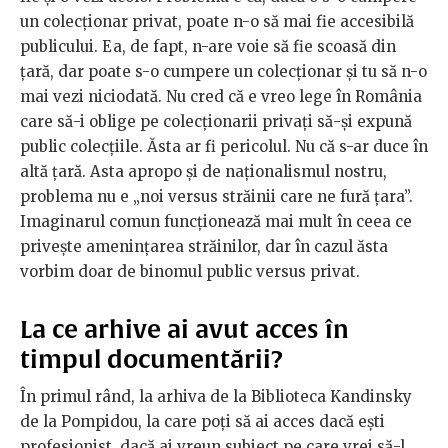
un colecționar privat, poate n-o să mai fie accesibilă
publicului. Ea, de fapt, n-are voie să fie scoasă din
țară, dar poate s-o cumpere un colecționar și tu să n-o
mai vezi niciodată. Nu cred că e vreo lege în România
care să-i oblige pe colecționarii privați să-și expună
public colecțiile. Ăsta ar fi pericolul. Nu că s-ar duce în
altă țară. Asta apropo și de naționalismul nostru,
problema nu e „noi versus străinii care ne fură țara”.
Imaginarul comun funcționează mai mult în ceea ce
privește amenințarea străinilor, dar în cazul ăsta
vorbim doar de binomul public versus privat.
La ce arhive ai avut acces în
timpul documentării?
În primul rând, la arhiva de la Biblioteca Kandinsky
de la Pompidou, la care poți să ai acces dacă ești
profesionist, dacă ai vreun subiect pe care vrei să-l