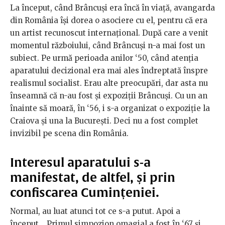
La început, când Brâncuși era încă în viață, avangarda
din România își dorea o asociere cu el, pentru că era
un artist recunoscut internațional. După care a venit
momentul războiului, când Brâncuși n-a mai fost un
subiect. Pe urmă perioada anilor ‘50, când atenția
aparatului decizional era mai ales îndreptată înspre
realismul socialist. Erau alte preocupări, dar asta nu
înseamnă că n-au fost și expoziții Brâncuși. Cu un an
înainte să moară, în ‘56, i s-a organizat o expoziție la
Craiova și una la București. Deci nu a fost complet
invizibil pe scena din România.
Interesul aparatului s-a
manifestat, de altfel, și prin
confiscarea Cumințeniei.
Normal, au luat atunci tot ce s-a putut. Apoi a
început... Primul simpozion omagial a fost în ‘67 și