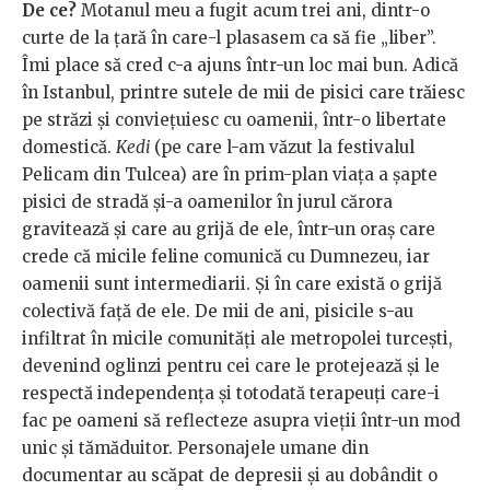
De ce?
Motanul meu a fugit acum trei ani, dintr-o
curte de la țară în care-l plasasem ca să fie „liber”.
Îmi place să cred c-a ajuns într-un loc mai bun. Adică
în Istanbul, printre sutele de mii de pisici care trăiesc
pe străzi și conviețuiesc cu oamenii, într-o libertate
domestică.
Kedi
(pe care l-am văzut la festivalul
Pelicam din Tulcea) are în prim-plan viața a șapte
pisici de stradă și-a oamenilor în jurul cărora
gravitează și care au grijă de ele, într-un oraș care
crede că micile feline comunică cu Dumnezeu, iar
oamenii sunt intermediarii. Și în care există o grijă
colectivă față de ele. De mii de ani, pisicile s-au
infiltrat în micile comunități ale metropolei turcești,
devenind oglinzi pentru cei care le protejează și le
respectă independența și totodată terapeuți care-i
fac pe oameni să reflecteze asupra vieții într-un mod
unic și tămăduitor. Personajele umane din
documentar au scăpat de depresii și au dobândit o