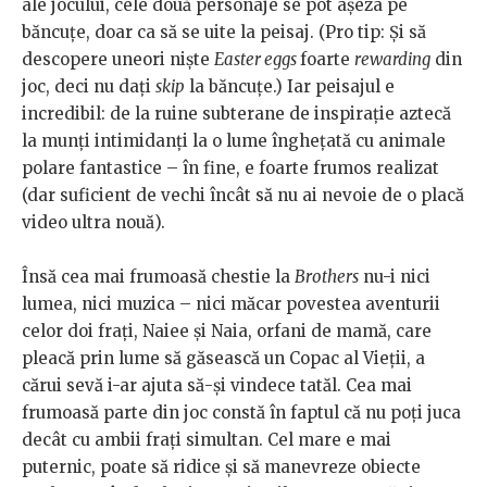
ale jocului, cele două personaje se pot așeza pe
băncuțe, doar ca să se uite la peisaj. (Pro tip: Și să
descopere uneori niște
Easter eggs
foarte
rewarding
din
joc, deci nu dați
skip
la băncuțe.) Iar peisajul e
incredibil: de la ruine subterane de inspirație aztecă
la munți intimidanți la o lume înghețată cu animale
polare fantastice – în fine, e foarte frumos realizat
(dar suficient de vechi încât să nu ai nevoie de o placă
video ultra nouă).
Însă cea mai frumoasă chestie la
Brothers
nu-i nici
lumea, nici muzica – nici măcar povestea aventurii
celor doi frați, Naiee și Naia, orfani de mamă, care
pleacă prin lume să găsească un Copac al Vieții, a
cărui sevă i-ar ajuta să-și vindece tatăl. Cea mai
frumoasă parte din joc constă în faptul că nu poți juca
decât cu ambii frați simultan. Cel mare e mai
puternic, poate să ridice și să manevreze obiecte