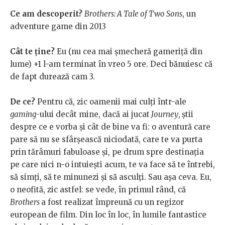
Ce am descoperit?
Brothers: A Tale of Two Sons
, un
adventure game din 2013
Cât te ține?
Eu (nu cea mai șmecheră gameriță din
lume) +1 l-am terminat în vreo 5 ore. Deci bănuiesc că
de fapt durează cam 3.
De ce?
Pentru că, zic oamenii mai culți într-ale
gaming-
ului decât mine, dacă ai jucat
Journey
,
știi
despre ce e vorba și cât de bine va fi: o aventură care
pare să nu se sfârșească niciodată, care te va purta
prin tărâmuri fabuloase și, pe drum spre destinația
pe care nici n-o intuiești acum, te va face să te întrebi,
să simți, să te minunezi și să asculți. Sau așa ceva. Eu,
o neofită, zic astfel: se vede, în primul rând, că
Brothers
a fost realizat împreună cu un regizor
european de film. Din loc în loc, în lumile fantastice