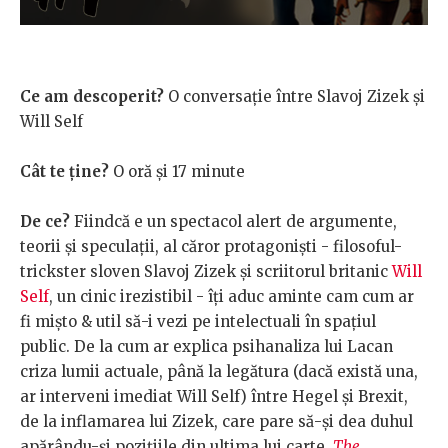
Ce am descoperit?
O conversație între Slavoj Zizek și
Will Self
Cât te ține?
O oră și 17 minute
De ce?
Fiindcă e un spectacol alert de argumente,
teorii și speculații, al căror protagoniști - filosoful-
trickster sloven Slavoj Zizek și scriitorul britanic
Will
Self
, un cinic irezistibil - îți aduc aminte cam cum ar
fi mișto & util să-i vezi pe intelectuali în spațiul
public. De la cum ar explica psihanaliza lui Lacan
criza lumii actuale, până la legătura (dacă există una,
ar interveni imediat Will Self) între Hegel și Brexit,
de la inflamarea lui Zizek, care pare să-și dea duhul
apărându-și pozițiile din ultima lui carte,
The