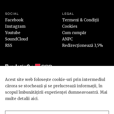
SOCIAL
LEGAL
Facebook
Termeni & Condiții
Instagram
Cookies
Youtube
Cum cumpăr
SoundCloud
ANPC
RSS
Redirecționează 3,5%
Acest site web folosește cookie-uri prin intermediul
© 2026 BRD Groupe Société Générale, toate drepturile rezervate.
cărora se stochează și se prelucrează informații, în
Scena 9 este un proiect sustinut de
BRD GROUPE SOCIÉTÉ
scopul îmbunătățirii experienței dumneavoastră. Mai
GÉNÉRALE
.
multe detalii
aici
.
Design and development