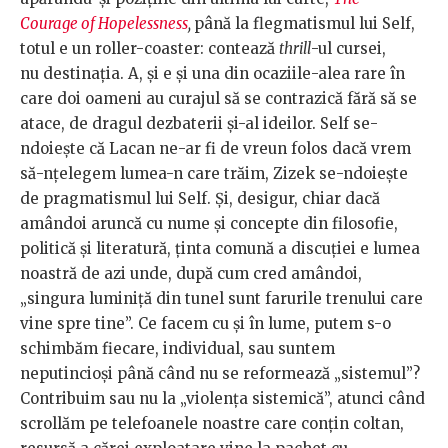
Courage of Hopelessness
,
până la flegmatismul lui Self,
totul e un roller-coaster: contează
thrill
-ul cursei,
nu destinația. A, și e și una din ocaziile-alea rare în
care doi oameni au curajul să se contrazică fără să se
atace, de dragul dezbaterii și-al ideilor. Self se-
ndoiește că Lacan ne-ar fi de vreun folos dacă vrem
să-nțelegem lumea-n care trăim, Zizek se-ndoiește
de pragmatismul lui Self. Și, desigur, chiar dacă
amândoi aruncă cu nume și concepte din filosofie,
politică și literatură, ținta comună a discuției e lumea
noastră de azi unde, după cum cred amândoi,
„singura luminiță din tunel sunt farurile trenului care
vine spre tine”. Ce facem cu și în lume, putem s-o
schimbăm fiecare, individual, sau suntem
neputincioși până când nu se reformează „sistemul”?
Contribuim sau nu la „violența sistemică”, atunci când
scrollăm pe telefoanele noastre care conțin coltan,