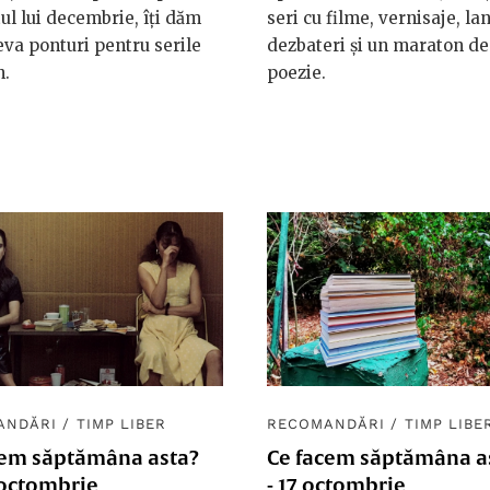
ul lui decembrie, îți dăm
seri cu filme, vernisaje, lan
eva ponturi pentru serile
dezbateri și un maraton de
n.
poezie.
ANDĂRI
/
TIMP LIBER
RECOMANDĂRI
/
TIMP LIBE
cem săptămâna asta?
Ce facem săptămâna as
 octombrie
- 17 octombrie