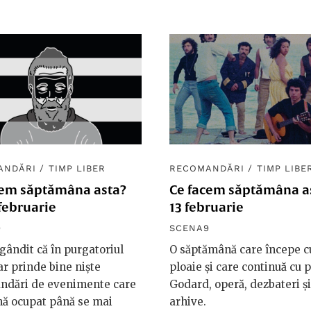
ANDĂRI
/
TIMP LIBER
RECOMANDĂRI
/
TIMP LIBE
cem săptămâna asta?
Ce facem săptămâna as
februarie
13 februarie
9
SCENA9
ândit că în purgatoriul
O săptămână care începe c
-ar prinde bine niște
ploaie și care continuă cu 
ndări de evenimente care
Godard, operă, dezbateri și
ină ocupat până se mai
arhive.