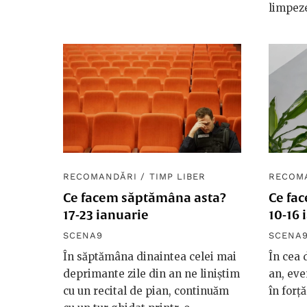
limpeze
RECOMANDĂRI
/
TIMP LIBER
RECOM
Ce facem săptămâna asta?
Ce fa
17-23 ianuarie
10-16 
SCENA9
SCENA
În săptămâna dinaintea celei mai
În cea
deprimante zile din an ne liniștim
an, eve
cu un recital de pian, continuăm
în forță