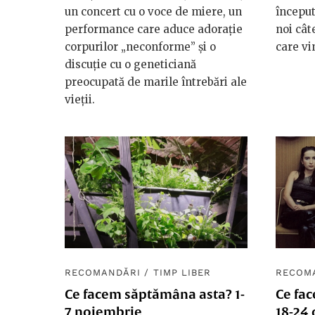
un concert cu o voce de miere, un
început
performance care aduce adorație
noi cât
corpurilor „neconforme” și o
care vi
discuție cu o geneticiană
preocupată de marile întrebări ale
vieții.
RECOMANDĂRI
/
TIMP LIBER
RECOM
Ce facem săptămâna asta? 1-
Ce fa
7 noiembrie
18-24