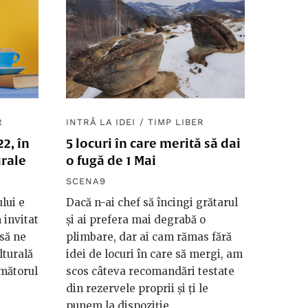
R
INTRĂ LA IDEI
/
TIMP LIBER
2, în
5 locuri în care merită să dai
rale
o fugă de 1 Mai
SCENA9
lui e
Dacă n-ai chef să încingi grătarul
 invitat
și ai prefera mai degrabă o
 să ne
plimbare, dar ai cam rămas fără
lturală
idei de locuri în care să mergi, am
rmătorul
scos câteva recomandări testate
din rezervele proprii și ți le
punem la dispoziție.