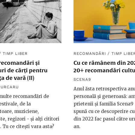
/
TIMP LIBER
RECOMANDĂRI
/
TIMP LIBE
 recomandări și
Cu ce rămânem din 202
ri de cărți pentru
20+ recomandări cultu
a de vară (II)
SCENA9
PURCARU
Anul ăsta retrospectiva anu
 multe recomandări de
personală și generoasă: am
estivale, de la
prietenii și familia Scena9
toare, muziciene,
spună cu ce descoperire cu
te, regizori - și alți cititori
din 2022 fac pasul către u
. Tu ce citești vara asta?
an.