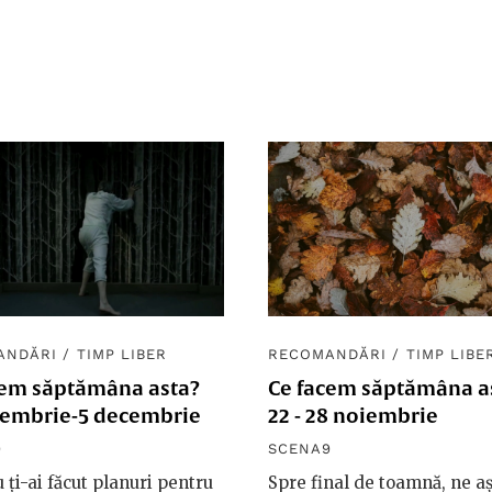
ANDĂRI
/
TIMP LIBER
RECOMANDĂRI
/
TIMP LIBE
cem săptămâna asta?
Ce facem săptămâna a
iembrie-5 decembrie
22 - 28 noiembrie
9
SCENA9
 ți-ai făcut planuri pentru
Spre final de toamnă, ne a