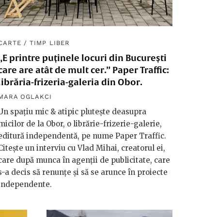
CARTE
/
TIMP LIBER
„E printre puținele locuri din București
care are atât de mult cer.” Paper Traffic:
librăria-frizeria-galeria din Obor.
MARA OGLAKCI
Un spațiu mic & atipic plutește deasupra
micilor de la Obor, o librărie-frizerie-galerie,
editură independentă, pe nume Paper Traffic.
Citește un interviu cu Vlad Mihai, creatorul ei,
care după munca în agenții de publicitate, care
s-a decis să renunțe și să se arunce în proiecte
independente.