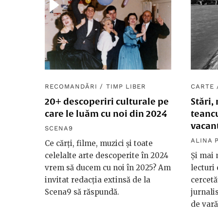
RECOMANDĂRI
/
TIMP LIBER
CARTE
20+ descoperiri culturale pe
Stări,
care le luăm cu noi din 2024
teancu
vacanț
SCENA9
ALINA 
Ce cărți, filme, muzici și toate
celelalte arte descoperite în 2024
Și mai
vrem să ducem cu noi în 2025? Am
lecturi 
invitat redacția extinsă de la
cercetă
Scena9 să răspundă.
jurnalis
de vară