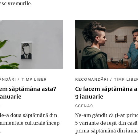
sc vremurile.
ANDĂRI
/
TIMP LIBER
RECOMANDĂRI
/
TIMP LIBE
cem săptămâna asta?
Ce facem săptămâna as
ianuarie
9 ianuarie
9
SCENA9
 de-a doua săptămână din
Ne-am gândit că ți-ar prin
nimentele culturale încep
5 variante de ieșit din casă
.
prima săptămână din ianua