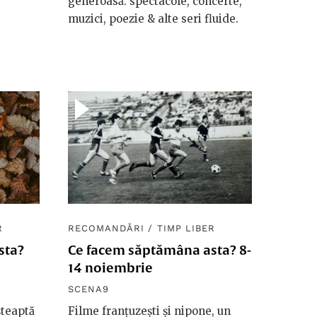
generoasă: spectacole, concerte,
muzici, poezie & alte seri fluide.
R
RECOMANDĂRI
/
TIMP LIBER
sta?
Ce facem săptămâna asta? 8-
14 noiembrie
SCENA9
șteaptă
Filme franțuzești și nipone, un