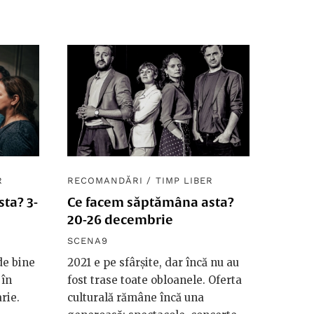
R
RECOMANDĂRI
/
TIMP LIBER
ta? 3-
Ce facem săptămâna asta?
20-26 decembrie
SCENA9
de bine
2021 e pe sfârșite, dar încă nu au
 în
fost trase toate obloanele. Oferta
rie.
culturală rămâne încă una