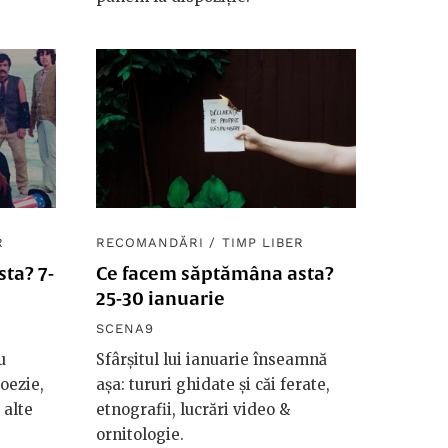
R
RECOMANDĂRI
/
TIMP LIBER
ta? 7-
Ce facem săptămâna asta?
25-30 ianuarie
SCENA9
u
Sfârșitul lui ianuarie înseamnă
poezie,
așa: tururi ghidate și căi ferate,
 alte
etnografii, lucrări video &
ornitologie.