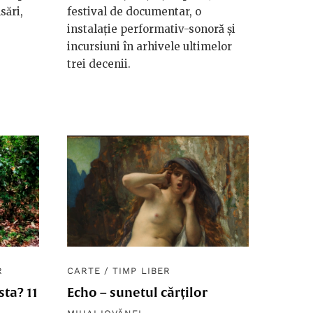
sări,
festival de documentar, o
instalație performativ-sonoră și
incursiuni în arhivele ultimelor
trei decenii.
R
CARTE
/
TIMP LIBER
ta? 11
Echo – sunetul cărților