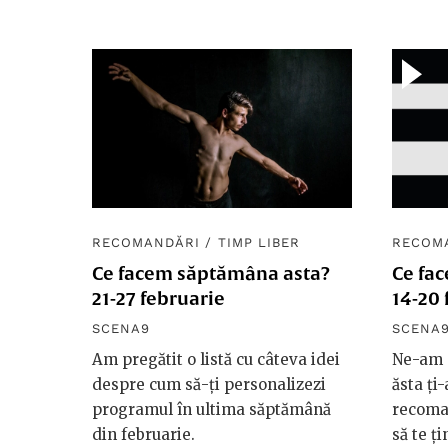
RECOMANDĂRI
/
TIMP LIBER
RECOM
Ce facem săptămâna asta?
Ce fa
21-27 februarie
14-20 
SCENA9
SCENA
Am pregătit o listă cu câteva idei
Ne-am g
despre cum să-ți personalizezi
ăsta ți
programul în ultima săptămână
recoma
din februarie.
să te ț