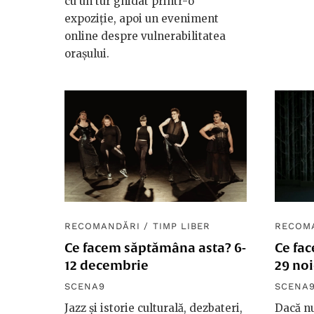
cu un tur ghidat printr-o
expoziție, apoi un eveniment
online despre vulnerabilitatea
orașului.
RECOMANDĂRI
/
TIMP LIBER
RECOM
Ce facem săptămâna asta? 6-
Ce fa
12 decembrie
29 no
SCENA9
SCENA
Jazz și istorie culturală, dezbateri,
Dacă nu