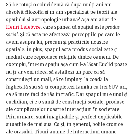
Să fie totuşi o coincidenţă că după mulţi ani am
absolvit filozofia şi m-am specializat pe teorii ale
spaţiului şi antropologie urbană? Aşa am aflat de
Henri Lefebvre
, care spunea că spaţiul este
produs
social
. Şi că asta ne afectează percepţiile pe care le
avem asupra lui, precum şi practicile noastre
spaţiale. În plus, spaţiul asta produs social este şi
mediul care reproduce relaţiile dintre oameni. De
exemplu, într-un spaţiu aşa cum l-a lăsat Euclid poate
nu ţi-ar veni ideea să asfaltezi un parc ca să
construieşti un mall, să te împingi la coadă la
îngheţată sau să-ţi completezi familia cu trei SUV-uri,
ca să nu te faci de râs în trafic. Dar spaţiul nu e unul şi
euclidian, ci e o sumă de construcţii sociale, produse
ale complicatelor noastre interacţiuni în societate.
Prin urmare, sunt imaginabile şi perfect explicabile
situaţiile de mai sus. Ca şi, în general, bolile cronice
ale oraşului. Tipuri anume de interacţiuni umane