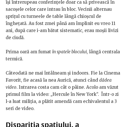
îşi întrerupeau conferinţele doar ca să privească în
sacoşele celor care intrau în bloc. Vecinii alternau
şpriţul cu turneele de table lângă chioşcul de
îngheţată. Au fost zmei până am împlinit eu vreo 11
ani, după care i-am bătut sistematic, erau moşii livizi
de ciudă.
Prima oară am fumat
în spatele blocului
, lângă centrala
termică.
Câteodată ne mai întâlneam şi indoors. Fie la Cinema
Favorit, fie acasă la nea Aurică, atunci când
dădea
video
. Intrarea costa cam cât o pâine. Acolo am văzut
primul film la video: „Hercule în New York”. Într-o zi
l-a luat miliţia, a plătit amendă cam echivalentul a 3
seri de video.
Dispariţia spaţiului, a