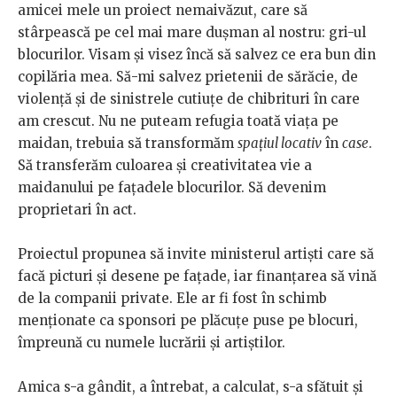
amicei mele un proiect nemaivăzut, care să
stârpească pe cel mai mare duşman al nostru: gri-ul
blocurilor. Visam şi visez încă să salvez ce era bun din
copilăria mea. Să-mi salvez prietenii de sărăcie, de
violenţă şi de sinistrele cutiuţe de chibrituri în care
am crescut. Nu ne puteam refugia toată viaţa pe
maidan, trebuia să transformăm
spaţiul locativ
în
case
.
Să transferăm culoarea şi creativitatea vie a
maidanului pe faţadele blocurilor. Să devenim
proprietari în act.
Proiectul propunea să invite ministerul artişti care să
facă picturi şi desene pe faţade, iar finanţarea să vină
de la companii private. Ele ar fi fost în schimb
menţionate ca sponsori pe plăcuțe puse pe blocuri,
împreună cu numele lucrării şi artiştilor.
Amica s-a gândit, a întrebat, a calculat, s-a sfătuit şi