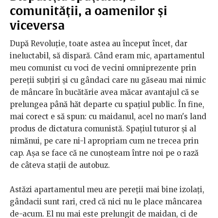
comunităţii, a oamenilor şi
viceversa
După Revoluţie, toate astea au început încet, dar
ineluctabil, să dispară. Când eram mic, apartamentul
meu comunist cu voci de vecini omniprezente prin
pereţii subţiri şi cu gândaci care nu găseau mai nimic
de mâncare în bucătărie avea măcar avantajul că se
prelungea până hăt departe cu spaţiul public. În fine,
mai corect e să spun: cu maidanul, acel no man's land
produs de dictatura comunistă. Spaţiul tuturor şi al
nimănui, pe care ni-l apropriam cum ne trecea prin
cap. Aşa se face că ne cunoşteam între noi pe o rază
de câteva staţii de autobuz.
Astăzi apartamentul meu are pereţii mai bine izolaţi,
gândacii sunt rari, cred că nici nu le place mâncarea
de-acum. El nu mai este prelungit de maidan, ci de