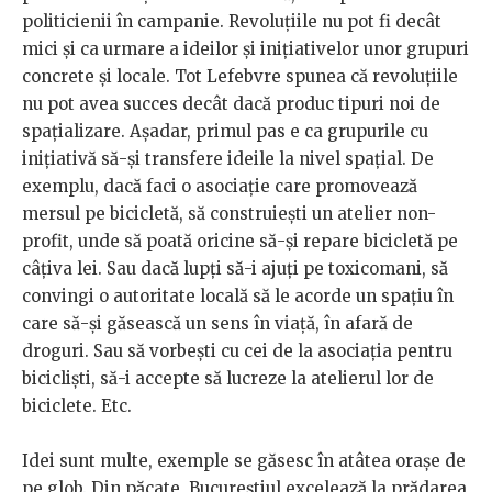
politicienii în campanie. Revoluţiile nu pot fi decât
mici şi ca urmare a ideilor şi iniţiativelor unor grupuri
concrete şi locale. Tot Lefebvre spunea că revoluţiile
nu pot avea succes decât dacă produc tipuri noi de
spaţializare. Aşadar, primul pas e ca grupurile cu
iniţiativă să-şi transfere ideile la nivel spaţial. De
exemplu, dacă faci o asociaţie care promovează
mersul pe bicicletă, să construieşti un atelier non-
profit, unde să poată oricine să-şi repare bicicletă pe
câţiva lei. Sau dacă lupţi să-i ajuţi pe toxicomani, să
convingi o autoritate locală să le acorde un spaţiu în
care să-şi găsească un sens în viaţă, în afară de
droguri. Sau să vorbeşti cu cei de la asociaţia pentru
biciclişti, să-i accepte să lucreze la atelierul lor de
biciclete. Etc.
Idei sunt multe, exemple se găsesc în atâtea oraşe de
pe glob. Din păcate, Bucureştiul excelează la prădarea