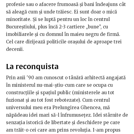
profesie sau o afacere frumoasă şi bani îndeajuns cât
să aleagă cum şi unde trăiesc. Ei sunt doar o mică
minoritate. Şi se luptă pentru un loc în centrul
Bucureştiului, plus încă 2-3 cartiere „bune”, cu
imobiliarele şi cu domnul în maieu negru de firmă.
Cel care dirijează politicile oraşului de aproape trei
decenii.
La reconquista
Prin anii '90 am cunoscut o tânără arhitectă angajată
în ministerul nu-mai-ştiu-cum care se ocupa cu
construcţiile şi spaţiul public (ministerele au tot
fuzionat şi au tot fost rebotezate). Cum centrul
universului meu era Prelungirea Ghencea, mă
năpădeau idei mari să-l înfrumuseţez. Idei stârnite de
senzaţia istorică de libertate şi deschidere pe care
am trăit-o cei care am prins revoluţia. I-am propus