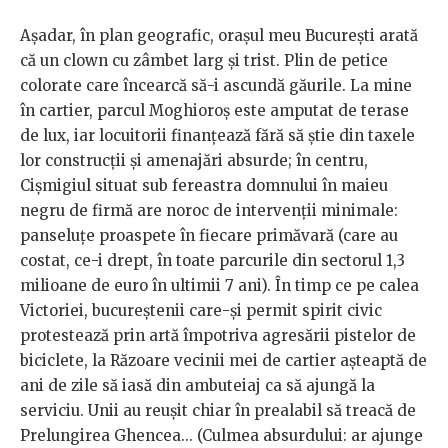
Aşadar, în plan geografic, oraşul meu Bucureşti arată
că un clown cu zâmbet larg şi trist. Plin de petice
colorate care încearcă să-i ascundă găurile. La mine
în cartier, parcul Moghioroş este amputat de terase
de lux, iar locuitorii finanţează fără să ştie din taxele
lor construcţii şi amenajări absurde; în centru,
Cişmigiul situat sub fereastra domnului în maieu
negru de firmă are noroc de intervenţii minimale:
panseluţe proaspete în fiecare primăvară (care au
costat, ce-i drept, în toate parcurile din sectorul 1,3
milioane de euro în ultimii 7 ani). În timp ce pe calea
Victoriei, bucureştenii care-şi permit spirit civic
protestează prin artă împotriva agresării pistelor de
biciclete, la Răzoare vecinii mei de cartier aşteaptă de
ani de zile să iasă din ambuteiaj ca să ajungă la
serviciu. Unii au reuşit chiar în prealabil să treacă de
Prelungirea Ghencea... (Culmea absurdului: ar ajunge