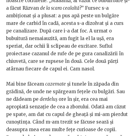
noastre cotidiene: „Maaamă, ai văzut ce bubuitoare şi-
a făcut Răzvan
de la scara cealaltă
?” Fursec s-a
ambiţionat şi a plusat: a pus apă peste un bulgăre
mare de carbid în cadă, acesta s-a dizolvat şi a curs
pe canalizare. După care i-a dat foc. A urmat o
bubuitură nemaiauzită, am fugit la el la uşă, era
speriat, dar ochii îi sclipeau de excitare. Suflul
proiectase cazanul de rufe de pe gura canalizării în
chiuvetă, care se rupsese în două. Cele două părţi
atârnau fiecare de capul ei. Cam nasol.
Mai bine făceam
cazemate
şi tunele în zăpada din
grădină, de unde ne spărgeam fețele cu bulgări. Sau
ne dădeam pe
derdeluş
ore în şir, era cea mai
apropiată senzaţie de cea a zborului. Odată am căzut
pe spate, am dat cu capul de gheaţă şi mi-am pierdut
cunoştinţa. Când m-am trezit se făcuse seară şi
deasupra mea erau multe fețe curioase de copii.