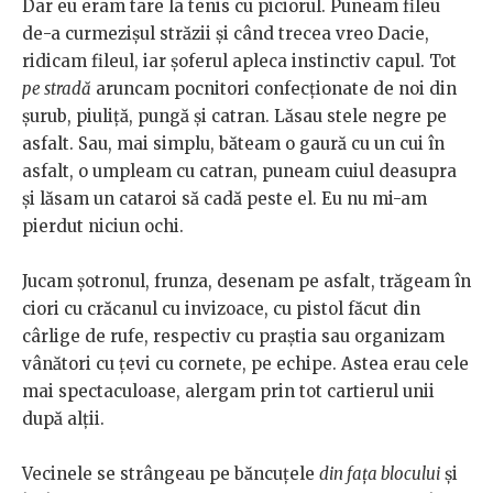
Dar eu eram tare la tenis cu piciorul. Puneam fileu
de-a curmezişul străzii şi când trecea vreo Dacie,
ridicam fileul, iar şoferul apleca instinctiv capul. Tot
pe stradă
aruncam pocnitori confecţionate de noi din
şurub, piuliță, pungă şi catran. Lăsau stele negre pe
asfalt. Sau, mai simplu, băteam o gaură cu un cui în
asfalt, o umpleam cu catran, puneam cuiul deasupra
şi lăsam un cataroi să cadă peste el. Eu nu mi-am
pierdut niciun ochi.
Jucam şotronul, frunza, desenam pe asfalt, trăgeam în
ciori cu crăcanul cu invizoace, cu pistol făcut din
cârlige de rufe, respectiv cu praştia sau organizam
vânători cu ţevi cu cornete, pe echipe. Astea erau cele
mai spectaculoase, alergam prin tot cartierul unii
după alţii.
Vecinele se strângeau pe băncuţele
din faţa blocului
şi