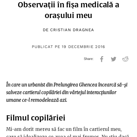
Observaţii în fişa medicală a
oraşului meu
DE
CRISTIAN DRAGNEA
PUBLICAT PE 19 DECEMBRIE 2016
În care un urbanist din Prelungirea Ghencea încearcă să-și
salveze cartierul copilăriei din vârtejul interacțiunilor
umane ce-l remodelează azi.
Filmul copilăriei
Mi-am dorit mereu să fac un film în cartierul meu,
care să idealizeze ce avea el mai frumos. Nu ştiu dacă