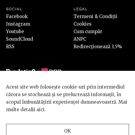
SOCIAL
LEGAL
Facebook
Termeni & Condiții
Instagram
Cookies
Youtube
Cum cumpăr
SoundCloud
ANPC
RSS
Redirecționează 3,5%
Acest site web folosește cookie-uri prin intermediul
© 2026 BRD Groupe Société Générale, toate drepturile rezervate.
cărora se stochează și se prelucrează informații, în
Scena 9 este un proiect sustinut de
BRD GROUPE SOCIÉTÉ
scopul îmbunătățirii experienței dumneavoastră. Mai
GÉNÉRALE
.
multe detalii
aici
.
Design and development
OK
by
INTERKORP