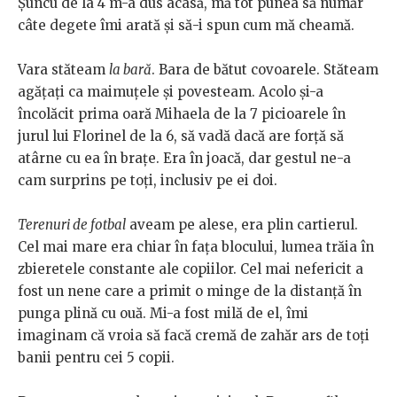
Șuncu de la 4 m-a dus acasă, mă tot punea să număr
câte degete îmi arată şi să-i spun cum mă cheamă.
Vara stăteam
la bară
. Bara de bătut covoarele. Stăteam
agăţaţi ca maimuţele şi povesteam. Acolo şi-a
încolăcit prima oară Mihaela de la 7 picioarele în
jurul lui Florinel de la 6, să vadă dacă are forţă să
atârne cu ea în braţe. Era în joacă, dar gestul ne-a
cam surprins pe toţi, inclusiv pe ei doi.
Terenuri de fotbal
aveam pe alese, era plin cartierul.
Cel mai mare era chiar în faţa blocului, lumea trăia în
zbieretele constante ale copiilor. Cel mai nefericit a
fost un nene care a primit o minge de la distanţă în
punga plină cu ouă. Mi-a fost milă de el, îmi
imaginam că vroia să facă cremă de zahăr ars de toţi
banii pentru cei 5 copii.