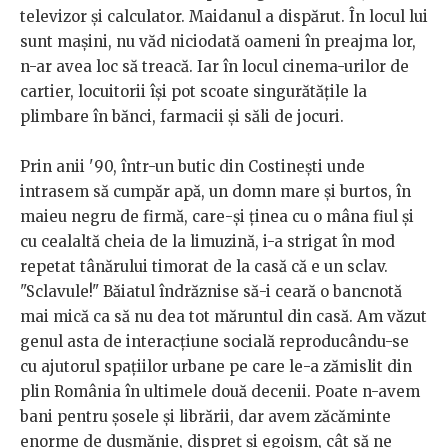
televizor şi calculator. Maidanul a dispărut. În locul lui
sunt maşini, nu văd niciodată oameni în preajma lor,
n-ar avea loc să treacă. Iar în locul cinema-urilor de
cartier, locuitorii îşi pot scoate singurătăţile la
plimbare în bănci, farmacii şi săli de jocuri.
Prin anii '90, într-un butic din Costineşti unde
intrasem să cumpăr apă, un domn mare şi burtos, în
maieu negru de firmă, care-şi ţinea cu o mâna fiul şi
cu cealaltă cheia de la limuzină, i-a strigat în mod
repetat tânărului timorat de la casă că e un sclav.
"Sclavule!" Băiatul îndrăznise să-i ceară o bancnotă
mai mică ca să nu dea tot măruntul din casă. Am văzut
genul asta de interacţiune socială reproducându-se
cu ajutorul spaţiilor urbane pe care le-a zămislit din
plin România în ultimele două decenii. Poate n-avem
bani pentru şosele şi librării, dar avem zăcăminte
enorme de duşmănie, dispreţ şi egoism, cât să ne