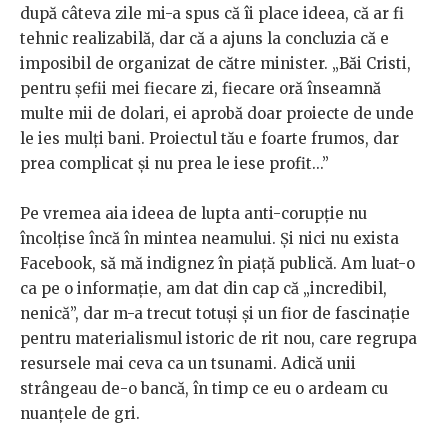
după câteva zile mi-a spus că îi place ideea, că ar fi
tehnic realizabilă, dar că a ajuns la concluzia că e
imposibil de organizat de către minister. „Băi Cristi,
pentru şefii mei fiecare zi, fiecare oră înseamnă
multe mii de dolari, ei aprobă doar proiecte de unde
le ies mulţi bani. Proiectul tău e foarte frumos, dar
prea complicat şi nu prea le iese profit...”
Pe vremea aia ideea de lupta anti-corupţie nu
încolţise încă în mintea neamului. Şi nici nu exista
Facebook, să mă indignez în piaţă publică. Am luat-o
ca pe o informaţie, am dat din cap că „incredibil,
nenică”, dar m-a trecut totuşi şi un fior de fascinaţie
pentru materialismul istoric de rit nou, care regrupa
resursele mai ceva ca un tsunami. Adică unii
strângeau de-o bancă, în timp ce eu o ardeam cu
nuanţele de gri.