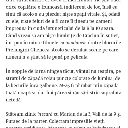
orice copilărie e frumoasă, indiferent de loc, însă eu
simt că acolo s-au pierdut nişte spaţii vitale. Şi, odată
cu ele, nişte feluri de a fi care îi ţineau pe oameni
împreună în ciuda întunericului de la 8 la 10 seara.
Când vreau să am nişte luminiţe de Crăciun în suflet,
îmi pun în minte filmele cu
maidanele
dintre blocurile
Prelungirii Ghencea. Acolo se derulau scene pe care
nimeni n-a ştiut să le pună pe pelicula.
În nopţile de iarnă ningea tăcut, vântul nu respira, pe
stratul de zăpadă roiau puncte colorate de lumină, de
la becurile încă galbene. M-aş fi plimbat prin zăpadă
toată noaptea, dar îmi părea şi rău să-i stric suprafaţa
netedă.
Stăteam zilnic
în scară
cu Marian de la 3, Vali de la 9 şi
Fursec de la parter. Colectam impresiile vieţii