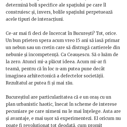
determină boli specifice ale spaţiului pe care îl
construiesc şi, invers, bolile spaţiului perpetuează
acele tipuri de interacţiuni.
Ce-ar mai fi deci de încercat în Bucureşti? Tot, orice.
Un bun prieten spera acum vreo 15 ani să iasă primar
un nebun sau un cretin care să distrugă cartierele din
nebunie şi incompetenţă. Ca Ceauşescu. Să o luăm de
la zero. Atunci mi-a plăcut ideea. Acum mi-ar fi
teamă, pentru că în loc n-am putea pune decât
imaginea arhitectonică a defectelor societăţii.
Rezultatul ar putea fi şi mai rău.
Bucureştiul are particularitatea că e un oraş cu un
plan urbanistic haotic, înecat în scheme de interese
pecuniare pe care nimeni nu le mai înţelege. Asta are
şi avantaje, e mai uşor să experimentezi. El oricum nu
poate fi revoluţionat tot deodată, cum promit