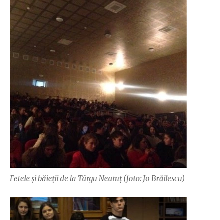
Fetele și băieții de la Târgu Neamț (foto: Jo Brăilescu)