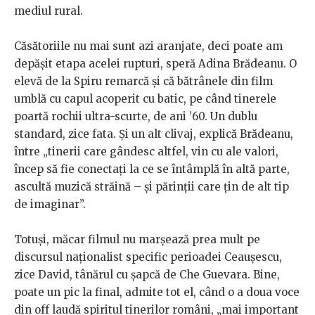
mediul rural.
Căsătoriile nu mai sunt azi aranjate, deci poate am
depășit etapa acelei rupturi, speră Adina Brădeanu. O
elevă de la Spiru remarcă și că bătrânele din film
umblă cu capul acoperit cu batic, pe când tinerele
poartă rochii ultra-scurte, de ani ’60. Un dublu
standard, zice fata. Și un alt clivaj, explică Brădeanu,
între „tinerii care gândesc altfel, vin cu ale valori,
încep să fie conectați la ce se întâmplă în altă parte,
ascultă muzică străină – și părinții care țin de alt tip
de imaginar”.
Totuși, măcar filmul nu marșează prea mult pe
discursul naționalist specific perioadei Ceaușescu,
zice David, tânărul cu șapcă de Che Guevara. Bine,
poate un pic la final, admite tot el, când o a doua voce
din off laudă spiritul tinerilor români, „mai important