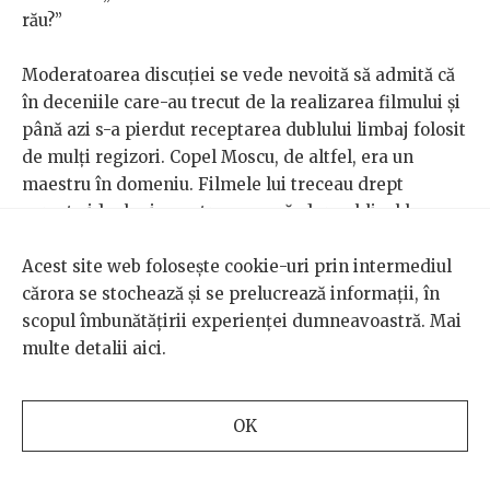
rău?”
Moderatoarea discuției se vede nevoită să admită că
în deceniile care-au trecut de la realizarea filmului și
până azi s-a pierdut receptarea dublului limbaj folosit
de mulți regizori. Copel Moscu, de altfel, era un
maestru în domeniu. Filmele lui treceau drept
corecte ideologic pentru cenzură, dar publicul le
putea citi într-o grilă subversivă.
Pe malul Ozanei
nu
face excepție.
Acest site web folosește cookie-uri prin intermediul
cărora se stochează și se prelucrează informații, în
Vocea din off e a lui Iosif Sava, întruchiparea muzicii
scopul îmbunătățirii experienței dumneavoastră. Mai
clasice în epocă. În anii ’80, muzica clasică rămăsese
multe detalii
aici
.
una dintre puținele arte pe care regimul le considera
apolitice. Când nu difuzau cuvântări și defilări, radioul
OK
și televiziunea își bucurau publicul cu un respiro
muzical. Pe fondul acestei imunități la cenzură, Moscu
inserează în film o referință cu dublu sens: Iosif Sava