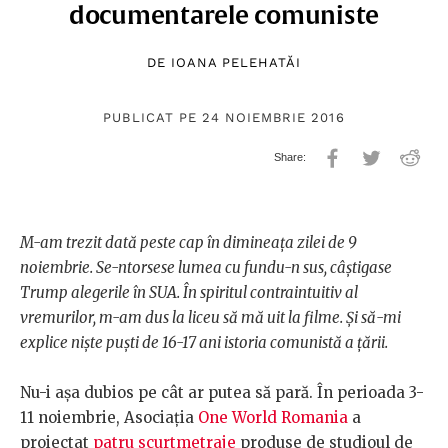
documentarele comuniste
DE
IOANA PELEHATĂI
PUBLICAT PE 24 NOIEMBRIE 2016
M-am trezit dată peste cap în dimineața zilei de 9
noiembrie. Se-ntorsese lumea cu fundu-n sus, câștigase
Trump alegerile în SUA. În spiritul contraintuitiv al
vremurilor, m-am dus la liceu să mă uit la filme. Și să-mi
explice niște puști de 16-17 ani istoria comunistă a țării.
Nu-i așa dubios pe cât ar putea să pară. În perioada 3-
11 noiembrie, Asociația
One World Romania
a
proiectat
patru scurtmetraje
produse de studioul de