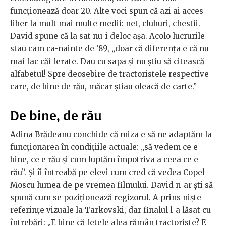
funcționează doar 20. Alte voci spun că azi ai acces
liber la mult mai multe medii: net, cluburi, chestii.
David spune că la sat nu-i deloc așa. Acolo lucrurile
stau cam ca-nainte de ’89, „doar că diferența e că nu
mai fac căi ferate. Dau cu sapa și nu știu să citească
alfabetul! Spre deosebire de tractoristele respective
care, de bine de rău, măcar știau oleacă de carte.”
De bine, de rău
Adina Brădeanu conchide că miza e să ne adaptăm la
funcționarea în condițiile actuale: „să vedem ce e
bine, ce e rău și cum luptăm împotriva a ceea ce e
rău”. Și îi întreabă pe elevi cum cred că vedea Copel
Moscu lumea de pe vremea filmului. David n-ar ști să
spună cum se poziționează regizorul. A prins niște
referințe vizuale la Tarkovski, dar finalul l-a lăsat cu
întrebări: „E bine că fetele alea rămân tractoriste? E