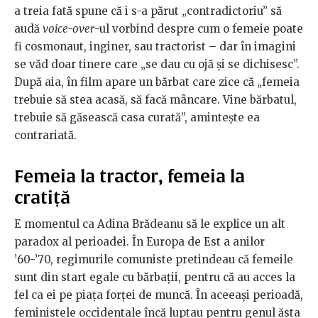
a treia fată spune că i s-a părut „contradictoriu” să
audă
voice-over
-ul vorbind despre cum o femeie poate
fi cosmonaut, inginer, sau tractorist – dar în imagini
se văd doar tinere care „se dau cu ojă și se dichisesc”.
După aia, în film apare un bărbat care zice că „femeia
trebuie să stea acasă, să facă mâncare. Vine bărbatul,
trebuie să găsească casa curată”, amintește ea
contrariată.
Femeia la tractor, femeia la
cratiță
E momentul ca Adina Brădeanu să le explice un alt
paradox al perioadei. În Europa de Est a anilor
’60-’70, regimurile comuniste pretindeau că femeile
sunt din start egale cu bărbații, pentru că au acces la
fel ca ei pe piața forței de muncă. În aceeași perioadă,
feministele occidentale încă luptau pentru genul ăsta