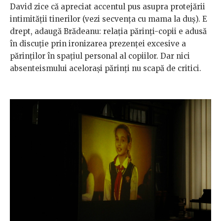
David zice că apreciat accentul pus asupra protejării
intimității tinerilor (vezi secvența cu mama la duș). E
drept, adaugă Brădeanu: relația părinți-copii e adusă
în discuție prin ironizarea prezenței excesive a
părinților în spațiul personal al copiilor. Dar nici
absenteismului acelorași părinți nu scapă de critici.