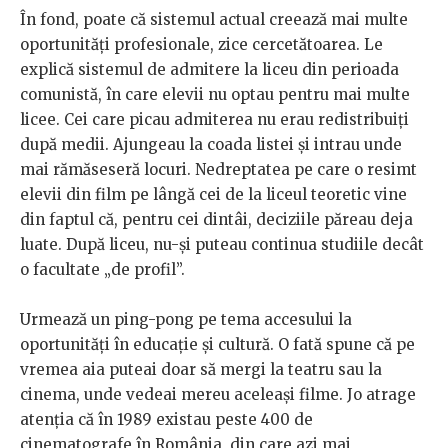
În fond, poate că sistemul actual creează mai multe
oportunități profesionale, zice cercetătoarea. Le
explică sistemul de admitere la liceu din perioada
comunistă, în care elevii nu optau pentru mai multe
licee. Cei care picau admiterea nu erau redistribuiți
după medii. Ajungeau la coada listei și intrau unde
mai rămăseseră locuri. Nedreptatea pe care o resimt
elevii din film pe lângă cei de la liceul teoretic vine
din faptul că, pentru cei dintâi, deciziile păreau deja
luate. După liceu, nu-și puteau continua studiile decât
o facultate „de profil”.
Urmează un ping-pong pe tema accesului la
oportunități în educație și cultură. O fată spune că pe
vremea aia puteai doar să mergi la teatru sau la
cinema, unde vedeai mereu aceleași filme. Jo atrage
atenția că în 1989 existau peste 400 de
cinematografe în România, din care azi mai