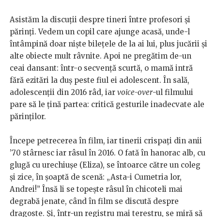
Asistăm la discuții despre tineri între profesori și
părinți. Vedem un copil care ajunge acasă, unde-l
întâmpină doar niște bilețele de la ai lui, plus jucării și
alte obiecte mult râvnite. Apoi ne pregătim de-un
ceai dansant: într-o secvență scurtă, o mamă intră
fără ezitări la duș peste fiul ei adolescent. În sală,
adolescenții din 2016 râd, iar
voice-over
-ul filmului
pare să le țină partea: critică gesturile inadecvate ale
părinților.
Începe petrecerea în film, iar tinerii crispați din anii
’70 stârnesc iar râsul în 2016. O fată în hanorac alb, cu
glugă cu urechiușe (Eliza), se întoarce către un coleg
și zice, în șoaptă de scenă: „Asta-i Cumetria lor,
Andrei!” Însă li se topește râsul în chicoteli mai
degrabă jenate, când în film se discută despre
dragoste. Și, într-un registru mai terestru, se miră să