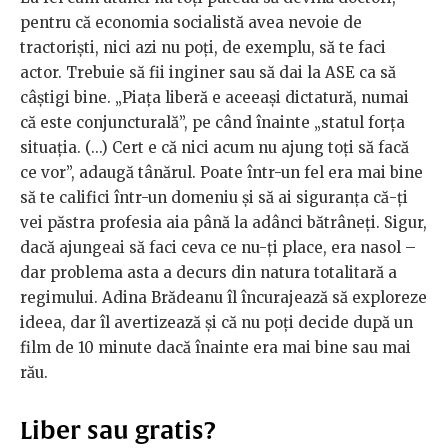
pentru că economia socialistă avea nevoie de
tractoriști, nici azi nu poți, de exemplu, să te faci
actor. Trebuie să fii inginer sau să dai la ASE ca să
câștigi bine. „Piața liberă e aceeași dictatură, numai
că este conjuncturală”, pe când înainte „statul forța
situația. (...) Cert e că nici acum nu ajung toți să facă
ce vor”, adaugă tânărul. Poate într-un fel era mai bine
să te califici într-un domeniu și să ai siguranța că-ți
vei păstra profesia aia până la adânci bătrâneți. Sigur,
dacă ajungeai să faci ceva ce nu-ți place, era nasol –
dar problema asta a decurs din natura totalitară a
regimului. Adina Brădeanu îl încurajează să exploreze
ideea, dar îl avertizează și că nu poți decide după un
film de 10 minute dacă înainte era mai bine sau mai
rău.
Liber sau gratis?