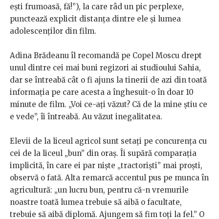
ești frumoasă, fă!”), la care râd un pic perplexe,
punctează explicit distanța dintre ele și lumea
adolescenților din film.
Adina Brădeanu îl recomandă pe Copel Moscu drept
unul dintre cei mai buni regizori ai studioului Sahia,
dar se întreabă cât o fi ajuns la tinerii de azi din toată
informația pe care acesta a înghesuit-o în doar 10
minute de film. „Voi ce-ați văzut? Că de la mine știu ce
e vede”, îi întreabă. Au văzut inegalitatea.
Elevii de la liceul agricol sunt setați pe concurența cu
cei de la liceul „bun” din oraș. Îi supără comparația
implicită, în care ei par niște „tractoriști” mai proști,
observă o fată. Alta remarcă accentul pus pe munca în
agricultură: „un lucru bun, pentru că-n vremurile
noastre toată lumea trebuie să aibă o facultate,
trebuie să aibă diplomă. Ajungem să fim toți la fel.” O