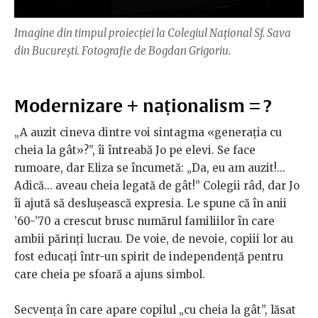
Imagine din timpul proiecției la Colegiul Național Sf. Sava
din București. Fotografie de Bogdan Grigoriu.
Modernizare + naționalism = ?
„A auzit cineva dintre voi sintagma «generația cu
cheia la gât»?”, îi întreabă Jo pe elevi. Se face
rumoare, dar Eliza se încumetă: „Da, eu am auzit!...
Adică... aveau cheia legată de gât!” Colegii râd, dar Jo
îi ajută să deslușească expresia. Le spune că în anii
’60-’70 a crescut brusc numărul familiilor în care
ambii părinți lucrau. De voie, de nevoie, copiii lor au
fost educați într-un spirit de independență pentru
care cheia pe sfoară a ajuns simbol.
Secvența în care apare copilul „cu cheia la gât”, lăsat