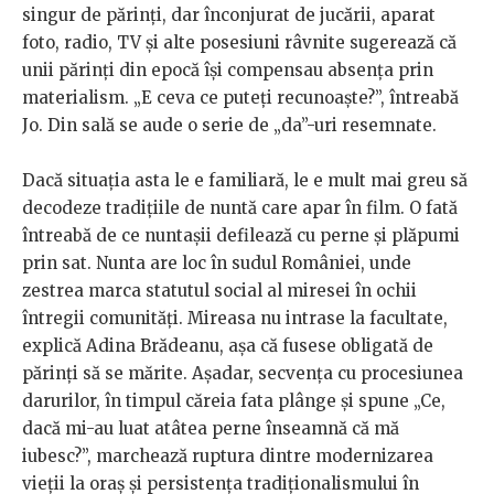
singur de părinți, dar înconjurat de jucării, aparat
foto, radio, TV și alte posesiuni râvnite sugerează că
unii părinți din epocă își compensau absența prin
materialism. „E ceva ce puteți recunoaște?”, întreabă
Jo. Din sală se aude o serie de „da”-uri resemnate.
Dacă situația asta le e familiară, le e mult mai greu să
decodeze tradițiile de nuntă care apar în film. O fată
întreabă de ce nuntașii defilează cu perne și plăpumi
prin sat. Nunta are loc în sudul României, unde
zestrea marca statutul social al miresei în ochii
întregii comunități. Mireasa nu intrase la facultate,
explică Adina Brădeanu, așa că fusese obligată de
părinți să se mărite. Așadar, secvența cu procesiunea
darurilor, în timpul căreia fata plânge și spune „Ce,
dacă mi-au luat atâtea perne înseamnă că mă
iubesc?”, marchează ruptura dintre modernizarea
vieții la oraș și persistența tradiționalismului în