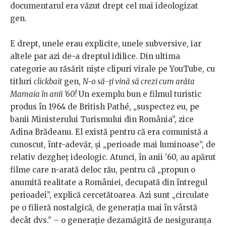
documentarul era văzut drept cel mai ideologizat
gen.
E drept, unele erau explicite, unele subversive, iar
altele par azi de-a dreptul idilice. Din ultima
categorie au răsărit niște clipuri virale pe YouTube, cu
titluri
clickbait
gen,
N-o să-ți vină să crezi cum arăta
Mamaia în anii ’60!
Un exemplu bun e filmul turistic
produs în 1964 de British Pathé, „suspectez eu, pe
banii Ministerului Turismului din România”, zice
Adina Brădeanu. El există pentru că era comunistă a
cunoscut, într-adevăr, și „perioade mai luminoase”, de
relativ dezgheț ideologic. Atunci, în anii ’60, au apărut
filme care n-arată deloc rău, pentru că „propun o
anumită realitate a României, decupată din întregul
perioadei”, explică cercetătoarea. Azi sunt „circulate
pe o filieră nostalgică, de generația mai în vârstă
decât dvs.” – o generație dezamăgită de nesiguranța