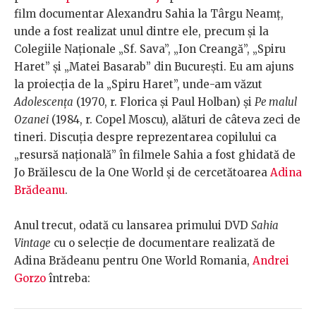
film documentar Alexandru Sahia la Târgu Neamț,
unde a fost realizat unul dintre ele, precum și la
Colegiile Naționale „Sf. Sava”, „Ion Creangă”, „Spiru
Haret” și „Matei Basarab” din București. Eu am ajuns
la proiecția de la „Spiru Haret”, unde-am văzut
Adolescența
(1970, r. Florica și Paul Holban) și
Pe malul
Ozanei
(1984, r. Copel Moscu), alături de câteva zeci de
tineri. Discuția despre reprezentarea copilului ca
„resursă națională” în filmele Sahia a fost ghidată de
Jo Brăilescu de la One World și de cercetătoarea
Adina
Brădeanu
.
Anul trecut, odată cu lansarea primului DVD
Sahia
Vintage
cu o selecție de documentare realizată de
Adina Brădeanu pentru One World Romania,
Andrei
Gorzo
întreba: