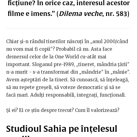
ficţiune? În orice caz, interesul acestor
filme e imens.” (
Dilema veche
, nr. 583)
Chiar și-n rândul tinerilor născuți în „anul 2000/când
nu vom mai fi copii”? Probabil că nu. Asta face
demersul celor de la One World cu-atât mai
important. Sloganul pre-1989, „tineret, mândria țării”
n-a murit - s-a transformat din „mândrie” în „mânie”.
Avem așteptări de la tineri. Să cunoască, să înțeleagă,
să nu repete greșeli, să voteze democratic și să se
facă mari. Adulți responsabili, integrați, funcționali.
Și ei? Ei ce știu despre trecut? Cum îl valorizează?
Studioul Sahia pe înțelesul