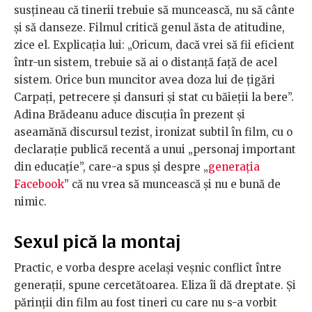
susțineau că tinerii trebuie să muncească, nu să cânte
și să danseze. Filmul critică genul ăsta de atitudine,
zice el. Explicația lui: „Oricum, dacă vrei să fii eficient
într-un sistem, trebuie să ai o distanță față de acel
sistem. Orice bun muncitor avea doza lui de țigări
Carpați, petrecere și dansuri și stat cu băieții la bere”.
Adina Brădeanu aduce discuția în prezent și
aseamănă discursul tezist, ironizat subtil în film, cu o
declarație publică recentă a unui „personaj important
din educație”, care-a spus și despre „
generația
Facebook
” că nu vrea să muncească și nu e bună de
nimic.
Sexul pică la montaj
Practic, e vorba despre același veșnic conflict între
generații, spune cercetătoarea. Eliza îi dă dreptate. Și
părinții din film au fost tineri cu care nu s-a vorbit