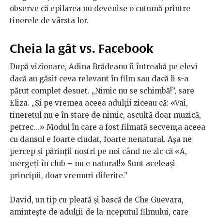
observe că epilarea nu devenise o cutumă printre
tinerele de vârsta lor.
Cheia la gât vs. Facebook
După vizionare, Adina Brădeanu îi întreabă pe elevi
dacă au găsit ceva relevant în film sau dacă li s-a
părut complet desuet. „Nimic nu se schimbă!”, sare
Eliza. „Și pe vremea aceea adulții ziceau că: «Vai,
tineretul nu e în stare de nimic, ascultă doar muzică,
petrec...» Modul în care a fost filmată secvența aceea
cu dansul e foarte ciudat, foarte nenatural. Așa ne
percep și părinții noștri pe noi când ne zic că «A,
mergeți în club – nu e natural!» Sunt aceleași
principii, doar vremuri diferite.”
David, un tip cu pleată și bască de Che Guevara,
amintește de adulții de la-nceputul filmului, care