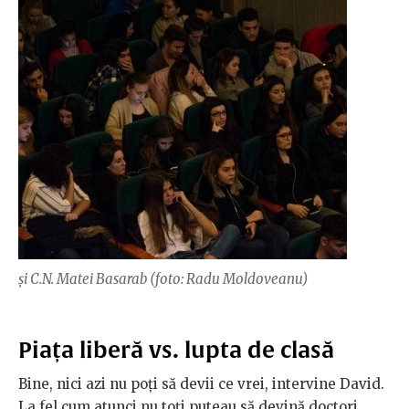
și C.N. Matei Basarab (foto: Radu Moldoveanu)
Piața liberă vs. lupta de clasă
Bine, nici azi nu poți să devii ce vrei, intervine David.
La fel cum atunci nu toți puteau să devină doctori,