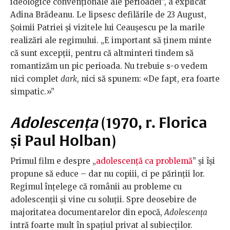
ideologice convenționale ale perioadei”, a explicat
Adina Brădeanu. Le lipsesc defilările de 23 August,
Șoimii Patriei și vizitele lui Ceaușescu pe la marile
realizări ale regimului. „E important să ținem minte
că sunt excepții, pentru că altminteri tindem să
romantizăm un pic perioada. Nu trebuie s-o vedem
nici complet
dark
, nici să spunem: «De fapt, era foarte
simpatic.»”
Adolescența
(1970, r. Florica
și Paul Holban)
Primul film e despre „
adolescență ca problemă
” și își
propune să educe – dar nu copiii, ci pe părinții lor.
Regimul înțelege că românii au probleme cu
adolescenții și vine cu soluții. Spre deosebire de
majoritatea documentarelor din epocă,
Adolescența
intră foarte mult în spațiul privat al subiecților.