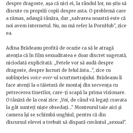
despre dragoste, așa că nici ei, la rândul lor, nu știu să
discute cu propriii copii despre asta. O problemă care
a rămas, adaugă tânăra, dar „salvarea noastră este că
noi avem internetul. Nu, nu mă refer la PornHub”, zice
ea.
Adina Brădeanu profită de ocazie ca să le atragă
atenția că în film sexualitatea e doar discret sugerată,
niciodată explicitată. „Fetele vor să audă despre
dragoste, despre lucruri de felul ăsta...”, zice cu
subînțeles
voice-over
-ul scurtmetrajului. Brădeanu îi
face atenți la o tăietură de montaj din secvența cu
petrecerea tinerilor, care-ți scapă la prima vizionare.
O tânără de la ceai zice: „Voi, de când vă legați cravata
la gât sunteți niște obsedați...” Monteurul taie aici și
camera își se schimbă unghiul, pentru că din
discursul elevei a trebuit să dispară cuvântul „sexual”.