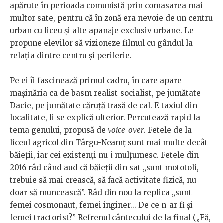
apărute în perioada comunistă prin comasarea mai
multor sate, pentru că în zonă era nevoie de un centru
urban cu liceu și alte apanaje exclusiv urbane. Le
propune elevilor să vizioneze filmul cu gândul la
relația dintre centru și periferie.
Pe ei îi fascinează primul cadru, în care apare
mașinăria ca de basm realist-socialist, pe jumătate
Dacie, pe jumătate căruță trasă de cal. E taxiul din
localitate, li se explică ulterior. Percutează rapid la
tema genului, propusă de
voice-over
. Fetele de la
liceul agricol din Târgu-Neamț sunt mai multe decât
băieții, iar cei existenți nu-i mulțumesc. Fetele din
2016 râd când aud că băieții din sat „sunt mototoli,
trebuie să mai crească, să facă activitate fizică, nu
doar să muncească”. Râd din nou la replica „sunt
femei cosmonaut, femei inginer... De ce n-ar fi și
femei tractorist?” Refrenul cântecului de la final („Fă,