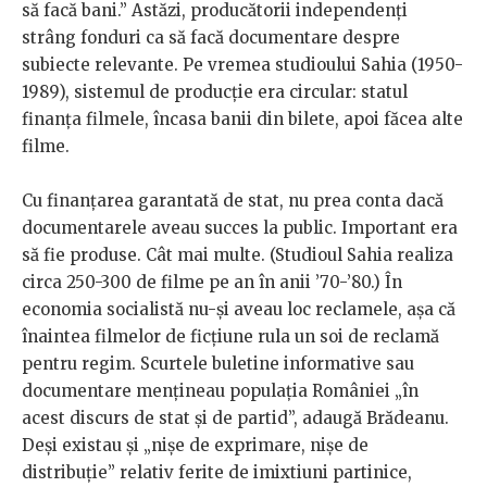
să facă bani.” Astăzi, producătorii independenți
strâng fonduri ca să facă documentare despre
subiecte relevante. Pe vremea studioului Sahia (1950-
1989), sistemul de producție era circular: statul
finanța filmele, încasa banii din bilete, apoi făcea alte
filme.
Cu finanțarea garantată de stat, nu prea conta dacă
documentarele aveau succes la public. Important era
să fie produse. Cât mai multe. (Studioul Sahia realiza
circa 250-300 de filme pe an în anii ’70-’80.) În
economia socialistă nu-și aveau loc reclamele, așa că
înaintea filmelor de ficțiune rula un soi de reclamă
pentru regim. Scurtele buletine informative sau
documentare mențineau populația României „în
acest discurs de stat și de partid”, adaugă Brădeanu.
Deși existau și „nișe de exprimare, nișe de
distribuție” relativ ferite de imixtiuni partinice,