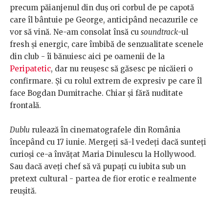
precum păianjenul din duş ori corbul de pe capotă
care îl bântuie pe George, anticipând necazurile ce
vor să vină. Ne-am consolat însă cu
soundtrack
-ul
fresh și energic, care îmbibă de senzualitate scenele
din club - îi bănuiesc aici pe oamenii de la
Peripatetic
, dar nu reuşesc să găsesc pe nicăieri o
confirmare. Şi cu rolul extrem de expresiv pe care îl
face Bogdan Dumitrache. Chiar şi fără nuditate
frontală.
Dublu
rulează în cinematografele din România
începând cu 17 iunie. Mergeţi să-l vedeţi dacă sunteţi
curioşi ce-a învăţat Maria Dinulescu la Hollywood.
Sau dacă aveţi chef să vă pupaţi cu iubita sub un
pretext cultural - partea de fior erotic e realmente
reuşită.