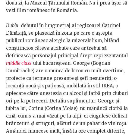
doua zi, la Muzeul Ţăranului Român. Nu-i prea ușor să
vezi film românesc în România.
Dublu
, debutul în lungmetraj al regizoarei Catrinel
Dănăiață, se plasează în zona pe care o aştepta
publicul românesc alergic la mizerabilism, bifând
conştiincios câteva atribute care ar trebui să
definească personajul principal drept reprezentantul
middle class
-ului bucureştean. George (Bogdan
Dumitrache) are o muncă de birou cu mult overtime,
proiecte cu termene presante şi şefi nesuferiţi; o
locuinţă nouă şi spaţioasă, mobilată în stil IKEA; o
aplecare către anestezia cu alcool şi iarbă prin cluburi
ori pe la petreceri. Detaliu suplimentar: George şi
iubita lui, Corina (Corina Moise), nu mănâncă ciorbă la
cină, cum s-a mai văzut pe la alţii; ei ciugulesc delicat
brânzeturi şi struguri, alături de un pahar de vin roşu.
Amândoi muncesc mult, însă la ore complet diferite,