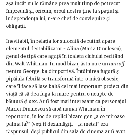
aşa încât nu le rămâne prea mult timp de petrecut
împreună şi, oricum, eroul nostru ţine la spaţiul şi
independenţa lui, n-are chef de convieţuire şi
obligaţii.
Inevitabil, în relaţia lor sufocată de rutină apare
elementul destabilizator - Alina (Maria Dinulescu),
genul de tipă care agaţă în toaleta clubului recitând
din Walt Whitman. În mod bizar, ăsta nu e un
turn off
pentru George, ba dimpotrivă. Întâlnirea fugară şi
pipăiala febrilă se transformă într-o mică obsesie,
care îl face să lase baltă cel mai important proiect din
viaţă că să dea fuga la mare pentru o noapte de
băutură şi sex. Ar fi fost mai interesant ca personajul
Mariei Dinulescu să aibă numai Whitman în
repertoriu, în loc de replici bizare gen „a ce miroase
palma ta?” (veţi fi dezamăgiţi - „a metal” era
răspunsul, deşi publicul din sala de cinema ar fi avut