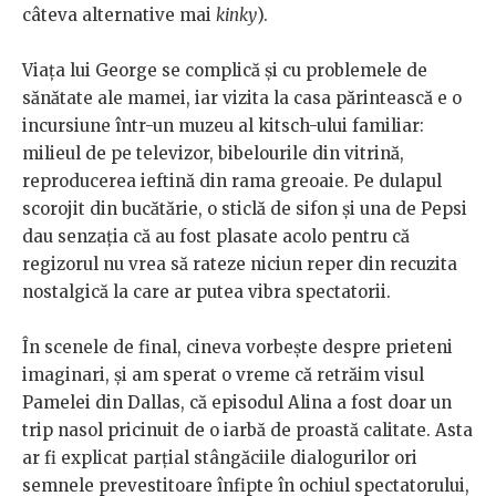
câteva alternative mai
kinky
).
Viaţa lui George se complică şi cu problemele de
sănătate ale mamei, iar vizita la casa părintească e o
incursiune într-un muzeu al kitsch-ului familiar:
milieul de pe televizor, bibelourile din vitrină,
reproducerea ieftină din rama greoaie. Pe dulapul
scorojit din bucătărie, o sticlă de sifon şi una de Pepsi
dau senzaţia că au fost plasate acolo pentru că
regizorul nu vrea să rateze niciun reper din recuzita
nostalgică la care ar putea vibra spectatorii.
În scenele de final, cineva vorbeşte despre prieteni
imaginari, şi am sperat o vreme că retrăim visul
Pamelei din Dallas, că episodul Alina a fost doar un
trip nasol pricinuit de o iarbă de proastă calitate. Asta
ar fi explicat parţial stângăciile dialogurilor ori
semnele prevestitoare înfipte în ochiul spectatorului,