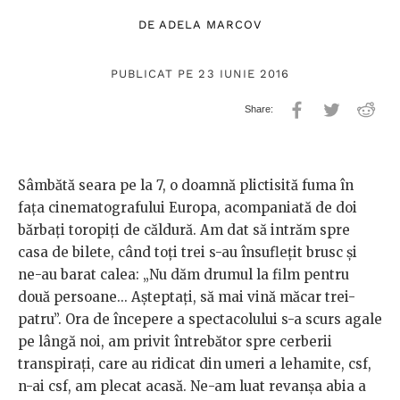
DE
ADELA MARCOV
PUBLICAT PE 23 IUNIE 2016
Sâmbătă seara pe la 7, o doamnă plictisită fuma în
faţa cinematografului Europa, acompaniată de doi
bărbaţi toropiţi de căldură. Am dat să intrăm spre
casa de bilete, când toţi trei s-au însufleţit brusc şi
ne-au barat calea: „Nu dăm drumul la film pentru
două persoane... Aşteptaţi, să mai vină măcar trei-
patru”. Ora de începere a spectacolului s-a scurs agale
pe lângă noi, am privit întrebător spre cerberii
transpiraţi, care au ridicat din umeri a lehamite, csf,
n-ai csf, am plecat acasă. Ne-am luat revanşa abia a