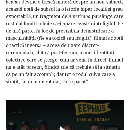
Eephus
devine o frescă minoră despre un non-subiect,
această notă de subsol la o istorie hiper-locală și greu
exportabilă, un fragment de
Americana
pursânge care
restului lumii trebuie că-i apare cvasi-ininteligibil. Pe
de altă parte, în loc de previzibila demistificare a
masculinității (fie ea toxică sau fragilă), filmul adoptă
o tactică inversă – aceea de fixare discret-
ceremonială, chit că post-festum, a unei identități
colective care se șterge, cum ar veni, în direct. Filmul
nu e atât paseist, fiindcă știe că trebuie să ia situația
ca pe un fait accompli; dar tot e rodul cuiva care a
simțit, la un moment dat, că „e păcat”.