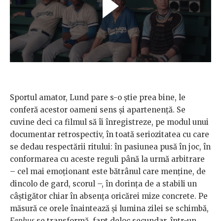
Sportul amator, Lund pare s-o știe prea bine, le
conferă acestor oameni sens și apartenență. Se
cuvine deci ca filmul să îi înregistreze, pe modul unui
documentar retrospectiv, în toată seriozitatea cu care
se dedau respectării ritului: în pasiunea pusă în joc, în
conformarea cu aceste reguli până la urmă arbitrare
– cel mai emoționant este bătrânul care menține, de
dincolo de gard, scorul –, în dorința de a stabili un
câștigător chiar în absența oricărei mize concrete. Pe
măsură ce orele înaintează și lumina zilei se schimbă,
Eephus
se transformă, fapt deloc secundar, într-un