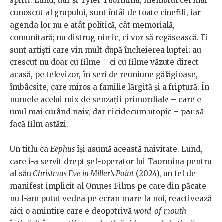
spirit. Lund, dar și Tyler Taormina, membrul cel mai
cunoscut al grupului, sunt întâi de toate cinefili, iar
agenda lor nu e atât politică, cât memorială,
comunitară; nu distrug nimic, ci vor să regăsească. Ei
sunt artiști care vin mult după încheierea luptei; au
crescut nu doar cu filme – ci cu filme văzute direct
acasă, pe televizor, în seri de reuniune gălăgioase,
îmbâcsite, care miros a familie lărgită și a friptură. În
numele acelui mix de senzații primordiale – care e
unul mai curând naiv, dar nicidecum utopic – par să
facă film astăzi.
Un titlu ca
Eephus
își asumă această naivitate. Lund,
care i-a servit drept șef-operator lui Taormina pentru
al său
Christmas Eve in Miller’s Point
(2024), un fel de
manifest implicit al Omnes Films pe care din păcate
nu l-am putut vedea pe ecran mare la noi, reactivează
aici o amintire care e deopotrivă
word-of-mouth