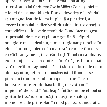
aparent flască și lentă – în baseball, nu atinge
intensitatea lui
Christmas Eve in Miller’s Point
, și nici nu
e la fel de asumat kitsch. Dar se dovedește la rândul
său magnetizat de ideea implicită a pierderii, a
trecerii timpului, a dizolvării ritualului într-o epocă a
comodificării. În loc de revoluție, Lund face un gest
improbabil de pietate; pietate gonflată – figurile
omagiate nu au, desigur, nimic tragic sau grandios în
ele –, dar totuși pietate în măsura în care le filmează
cu vădit atașament, încărcându-și filmul cu candoarea
experienței – sau credinței – împărtășite. Lund e mai
tânăr decât protagoniștii săi – trădat de formele retro
ale mașinilor, referentul nouăzecist al filmului se
pierde într-un prezent aproape abstract în care
lumea-e-un-teren-de-baseball –, dar asta nu îl
împiedică deloc să îi înțeleagă. Întârziind pe chipul și
gesturile fiecăruia, împrăștiindu-și replicile și
momentele de prim-plan în mod perfect democratic,