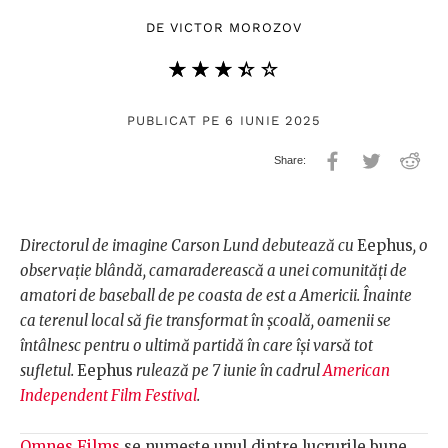
DE
VICTOR MOROZOV
★★★★★
☆☆☆☆☆
PUBLICAT PE 6 IUNIE 2025
Directorul de imagine Carson Lund debutează cu
Eephus
, o
observație blândă, camaraderească a unei comunități de
amatori de baseball de pe coasta de est a Americii. Înainte
ca terenul local să fie transformat în școală, oamenii se
întâlnesc pentru o ultimă partidă în care își varsă tot
sufletul.
Eephus
rulează pe 7 iunie în cadrul
American
Independent Film Festival
.
Omnes Films
se numește unul dintre lucrurile bune