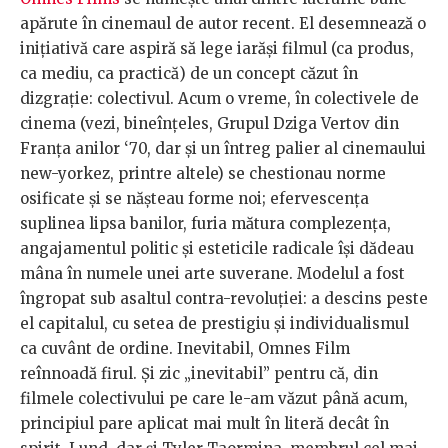
apărute în cinemaul de autor recent. El desemnează o
inițiativă care aspiră să lege iarăși filmul (ca produs,
ca mediu, ca practică) de un concept căzut în
dizgrație: colectivul. Acum o vreme, în colectivele de
cinema (vezi, bineînțeles, Grupul Dziga Vertov din
Franța anilor ‘70, dar și un întreg palier al cinemaului
new-yorkez, printre altele) se chestionau norme
osificate și se nășteau forme noi; efervescența
suplinea lipsa banilor, furia mătura complezența,
angajamentul politic și esteticile radicale își dădeau
mâna în numele unei arte suverane. Modelul a fost
îngropat sub asaltul contra-revoluției: a descins peste
el capitalul, cu setea de prestigiu și individualismul
ca cuvânt de ordine. Inevitabil, Omnes Film
reînnoadă firul. Și zic „inevitabil” pentru că, din
filmele colectivului pe care le-am văzut până acum,
principiul pare aplicat mai mult în literă decât în