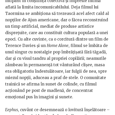
întipărit în conștiința colectivă și impresie intimă
aflată la limita incomunicabilului. Deja filmul lui
Taormina se ambiționa să trezească acel afect cald al
nopților de Ajun americane, dar o făcea reconstruind
un timp artificial, mediat de produse artistice
disprețuite, care au constituit cultura populară a unei
epoci. Cu alte cuvinte, ca o corcitură dintre un film de
Terence Davies și un
Home Alone
, filmul se îmbăta de
unul singur cu nostalgie pop îmbrățișată fără tăgadă,
dar și cu visul tandru al propriei copilării; neamurile
zâmbeau în permanență tot vânturând clișee, masa
era obligatoriu îndestulătoare, iar fulgii de nea, spre
miezul nopții, aduceau a praf de stele. O comunitate
trainică se afirma în sunet de colinde, cu filmul
acționând pe post de madlenă, de concentrat
emoțional pus în imagini și sunete.
Eephus
, cuvânt ce desemnează o lovitură înșelătoare –