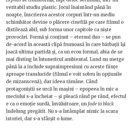
veritabil studiu plastic. Jocul înaintând până în
noapte, înscrierea acestor corpuri într-un mediu
schimbător devine o plăcere cinefilă pe care filmul o
distilează abil, sub forma unor capitole ca niște
provocări. Formă și conținut – eternul duo – se pun
de-acord în această clipă frumoasă în care bărbații își
joacă ultima partidă și, ca un ecou formal, abia de se
mai disting în întunericul ambiental. Lund nu merge
până la a include supraimpresiuni cu aceste ființe
aproape translucide (filmul e voit sobru în opțiunile
de mizanscenă), dar ideea rămâne. Când
protagoniștii se urcă în mașini – epopeea în mic a
meciului s-a încheiat – și pleacă rând pe rând, efectul
e ca o emoție surdă, învăluitoare, un
fade to black
îndelung pregătit. Nu s-a întâmplat nimic la scara
istoriei, dar s-a sfârșit o lume.