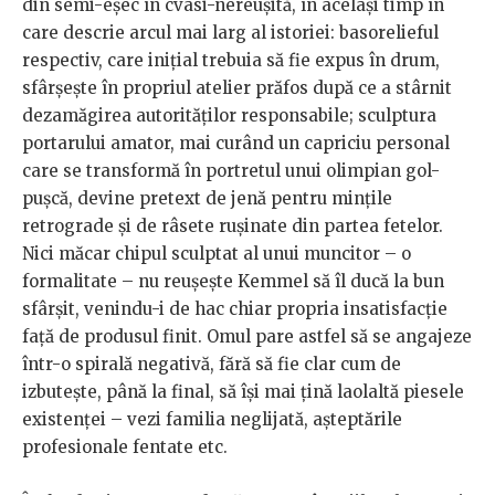
din semi-eșec în cvasi-nereușită, în același timp în
care descrie arcul mai larg al istoriei: basorelieful
respectiv, care inițial trebuia să fie expus în drum,
sfârșește în propriul atelier prăfos după ce a stârnit
dezamăgirea autorităților responsabile; sculptura
portarului amator, mai curând un capriciu personal
care se transformă în portretul unui olimpian gol-
pușcă, devine pretext de jenă pentru mințile
retrograde și de râsete rușinate din partea fetelor.
Nici măcar chipul sculptat al unui muncitor – o
formalitate – nu reușește Kemmel să îl ducă la bun
sfârșit, venindu-i de hac chiar propria insatisfacție
față de produsul finit. Omul pare astfel să se angajeze
într-o spirală negativă, fără să fie clar cum de
izbutește, până la final, să își mai țină laolaltă piesele
existenței – vezi familia neglijată, așteptările
profesionale fentate etc.