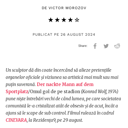
DE
VICTOR MOROZOV
★★★★★
☆☆☆☆☆
PUBLICAT PE 26 AUGUST 2024
Un sculptor dă din coate încercând să alieze pretențiile
organelor oficiale și viziunea sa artistică mai mult sau mai
puțin suverană.
Der nackte Mann auf dem
Sportplatz
/
Omul gol de pe stadion
(Konrad Wolf, 1974)
pune niște întrebări vechi de când lumea, pe care societatea
comunistă le-a cristalizat atât de obsesiv și de acut, încât a
ajuns să le scape de sub control. Filmul rulează în cadrul
CINEVARA
, la Rezidența9, pe 29 august.