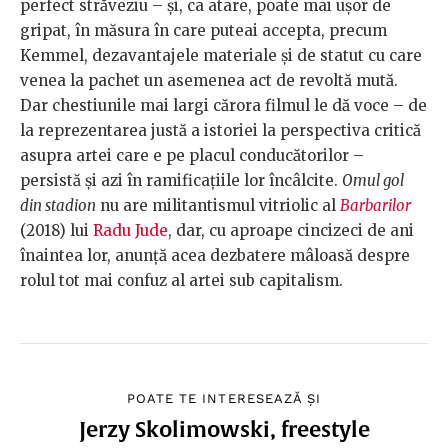
perfect străveziu – și, ca atare, poate mai ușor de
gripat, în măsura în care puteai accepta, precum
Kemmel, dezavantajele materiale și de statut cu care
venea la pachet un asemenea act de revoltă mută.
Dar chestiunile mai largi cărora filmul le dă voce – de
la reprezentarea justă a istoriei la perspectiva critică
asupra artei care e pe placul conducătorilor –
persistă și azi în ramificațiile lor încâlcite.
Omul gol
din stadion
nu are militantismul vitriolic al
Barbarilor
(2018) lui
Radu Jude
, dar, cu aproape cincizeci de ani
înaintea lor, anunță acea dezbatere mâloasă despre
rolul tot mai confuz al artei sub capitalism.
POATE TE INTERESEAZĂ ȘI
Jerzy Skolimowski, freestyle