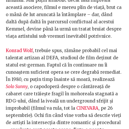
nimănui. Mai puțin simbolic decât lasă impresia
această asociere, filmul e mereu plin de viață, brut ca
o mână de lut aruncată la întâmplare – dar, dând
daltă după daltă în parcursul conflictual al acestui
Kemmel, devine până la urmă un tratat bruiat despre
viața artistului sub vremuri inevitabil potrivnice.
Konrad Wolf
, trebuie spus, rămâne probabil cel mai
talentat artizan al DEFA, studioul de film deținut de
statul est-german. Faptul că în continuare nu îi
cunoaștem suficient opera se cere degrabă remediat.
În 1980, cu puțin timp înainte să moară, realizează
Solo Sunny
, o capodoperă despre o cântăreață de
cabaret care trăiește fragil în mohoreala stagnată a
RDG-ului, dând la iveală un underground sfrijit și
improbabil (filmul va rula, tot la
CINEVARA
, pe 26
septembrie). Ochi fin când vine vorba să descrie vieți
de artiști la intersecția dintre romantic și procedural