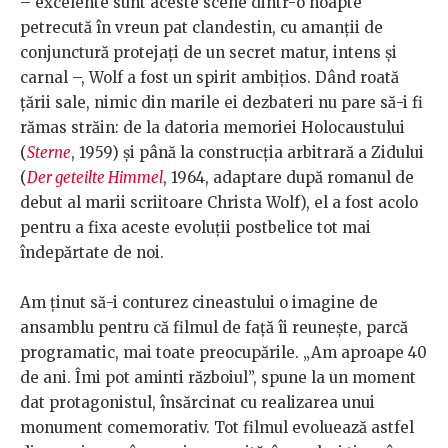
– excelente sunt aceste scene dintr-o noapte
petrecută în vreun pat clandestin, cu amanții de
conjunctură protejați de un secret matur, intens și
carnal –, Wolf a fost un spirit ambițios. Dând roată
țării sale, nimic din marile ei dezbateri nu pare să-i fi
rămas străin: de la datoria memoriei Holocaustului
(
Sterne
, 1959) și până la construcția arbitrară a Zidului
(
Der geteilte Himmel
, 1964, adaptare după romanul de
debut al marii scriitoare Christa Wolf), el a fost acolo
pentru a fixa aceste evoluții postbelice tot mai
îndepărtate de noi.
Am ținut să-i conturez cineastului o imagine de
ansamblu pentru că filmul de față îi reunește, parcă
programatic, mai toate preocupările. „Am aproape 40
de ani. Îmi pot aminti războiul”, spune la un moment
dat protagonistul, însărcinat cu realizarea unui
monument comemorativ. Tot filmul evoluează astfel