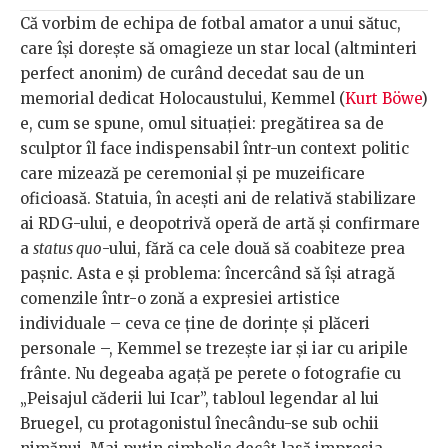
Că vorbim de echipa de fotbal amator a unui sătuc,
care își dorește să omagieze un star local (altminteri
perfect anonim) de curând decedat sau de un
memorial dedicat Holocaustului, Kemmel (
Kurt Böwe
)
e, cum se spune, omul situației: pregătirea sa de
sculptor îl face indispensabil într-un context politic
care mizează pe ceremonial și pe muzeificare
oficioasă. Statuia, în acești ani de relativă stabilizare
ai RDG-ului, e deopotrivă operă de artă și confirmare
a
status quo
-ului, fără ca cele două să coabiteze prea
pașnic. Asta e și problema: încercând să își atragă
comenzile într-o zonă a expresiei artistice
individuale – ceva ce ține de dorințe și plăceri
personale –, Kemmel se trezește iar și iar cu aripile
frânte. Nu degeaba agață pe perete o fotografie cu
„Peisajul căderii lui Icar”, tabloul legendar al lui
Bruegel, cu protagonistul înecându-se sub ochii