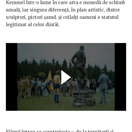
Kemmel într-o lume în care arta e monedă de schimb
uzuală, iar singura diferență, în plan artistic, dintre
sculptori, pictori șamd. și ceilalți oameni e statutul
legitimat al celor dintâi.
Filmul întreg se construiește – de la turnătorii și