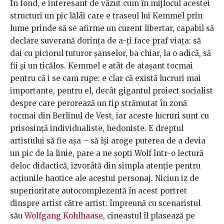
În fond, e interesant de văzut cum în mijlocul acestei
structuri un pic lălâi care e traseul lui Kemmel prin
lume prinde să se afirme un curent libertar, capabil să
declare suverană dorința de a-ți face praf viața: să
dai cu piciorul tuturor șanselor, ba chiar, la o adică, să
fii și un ticălos. Kemmel e atât de atașant tocmai
pentru că i se cam rupe: e clar că există lucruri mai
importante, pentru el, decât gigantul proiect socialist
despre care perorează un tip strămutat în zonă
tocmai din Berlinul de Vest, iar aceste lucruri sunt cu
prisosință individualiste, hedoniste. E dreptul
artistului să fie așa – să își aroge puterea de a devia
un pic de la linie, pare a ne șopti Wolf într-o lectură
deloc didactică, izvorâtă din simpla atenție pentru
acțiunile haotice ale acestui personaj. Niciun iz de
superioritate autocomplezentă în acest portret
dinspre artist către artist: împreună cu scenaristul
său
Wolfgang Kohlhaase
, cineastul îl plasează pe