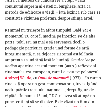
„Arta ca metodă de cunoaștere a vieții – iată
conținutul suprem al esteticii burgheze. Arta ca
metodă de edificare a vieții – iată lozinca sub care se
constituie viziunea proletară despre știința artei.”
Kemmel nu trăiește în afara timpului: Babi Yar e
momentul T0 care îl macină pe interior. Pe de altă
parte, țelul său nu mai e să servească docil o
pedagogie patriotică grație unei forme de artă
înregimentată, ci să dejoace sistemul astfel încât
amprenta sa unică să iasă la lumină.
Omul gol de pe
stadion
aparține acestui moment (auto-) reflexiv al
cinemaului est-european, care l-a avut pe polonezul
Andrzej Wajda
, cu
Omul de marmură
(1977) – în care o
cineastă opera un gest compensatoriu, investigând
nedreptățile trecutului național –, drept figură de
căpătâi. În numai 15 ani, RDG-ul avea să atingă un
punct critic și să se dizolve. E de văzut un film din