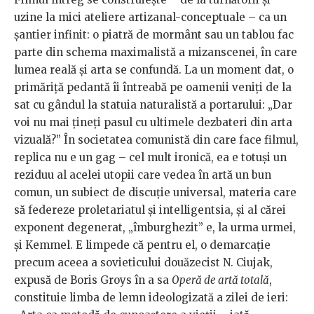
uzine la mici ateliere artizanal-conceptuale – ca un
șantier infinit: o piatră de mormânt sau un tablou fac
parte din schema maximalistă a mizanscenei, în care
lumea reală și arta se confundă. La un moment dat, o
primăriță pedantă îi întreabă pe oamenii veniți de la
sat cu gândul la statuia naturalistă a portarului: „Dar
voi nu mai țineți pasul cu ultimele dezbateri din arta
vizuală?” În societatea comunistă din care face filmul,
replica nu e un gag – cel mult ironică, ea e totuși un
reziduu al acelei utopii care vedea în artă un bun
comun, un subiect de discuție universal, materia care
să federeze proletariatul și intelligentsia, și al cărei
exponent degenerat, „îmburghezit” e, la urma urmei,
și Kemmel. E limpede că pentru el, o demarcație
precum aceea a sovieticului douăzecist N. Ciujak,
expusă de Boris Groys în a sa
Operă de artă totală
,
constituie limba de lemn ideologizată a zilei de ieri: