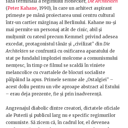
faza terminală a regimului Honecker,
Die Architekten
(
Peter Kahane
, 1990), în care un arhitect aspirant
primește pe mână proiectarea unui centru cultural
într-un cartier mărginaș al Berlinului. Kahane nu-și
mai permite un personaj atât de cinic, abil și
mulțumit cu rateul precum Kemmel: privind adesea
excedat, protagonistul tânăr și „civilizat” din
Die
Architekten
se confruntă cu osificarea aparatului de
stat pe fundalul imploziei molcome a comunismului
nemțesc, în timp ce filmul se scaldă în viniete
melancolice cu cvartalele de blocuri socialiste
pâlpâind la apus. Primele semne ale „Ostalgiei” –
acest doliu pentru un
vibe
aproape abstract al Estului
– erau deja prezente, fie și prin inadverență.
Angrenajul diabolic dintre creatori, dictatele oficiale
ale Puterii și publicul larg nu e specific regimurilor
comuniste. Să zicem că, în cadrul lor, el devenea