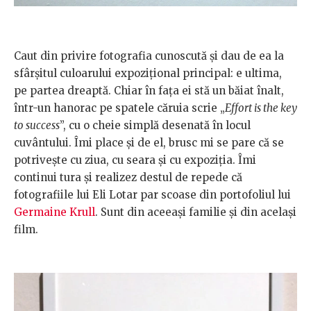
Caut din privire fotografia cunoscută şi dau de ea la
sfârşitul culoarului expoziţional principal: e ultima,
pe partea dreaptă. Chiar în faţa ei stă un băiat înalt,
într-un hanorac pe spatele căruia scrie „
Effort is the key
to success
”, cu o cheie simplă desenată în locul
cuvântului. Îmi place şi de el, brusc mi se pare că se
potriveşte cu ziua, cu seara şi cu expoziţia. Îmi
continui tur
a şi realizez destul de repede că
fotografiile lui Eli Lotar par scoase din portofoliul lui
Germaine Krull
. Sunt din aceeaşi familie şi din acelaşi
film.