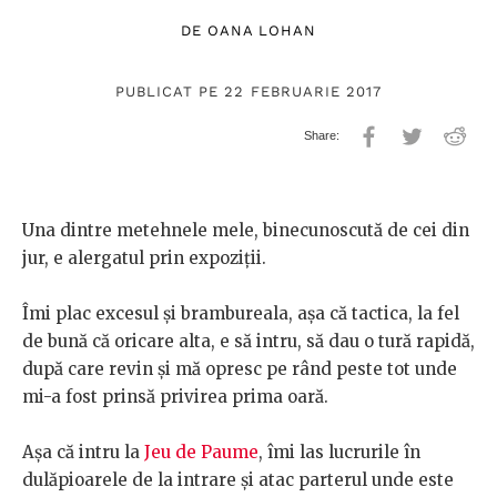
DE
OANA LOHAN
PUBLICAT PE 22 FEBRUARIE 2017
Una dintre metehnele mele, binecunoscută de cei din
jur, e alergatul prin expoziţii.
Îmi plac excesul şi brambureala, aşa că
tactica, la fel
de bună că oricare alta, e să intru, să dau o tură rapidă,
după care revin şi mă opresc pe rând peste tot unde
mi-a fost prinsă privirea prima oară.
Aşa că
intru la
Jeu de Paume
, îmi las lucrurile în
dulăpioarele de la intrare şi atac parterul unde este