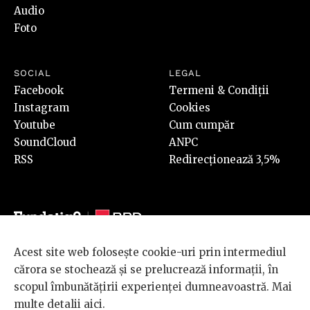
Audio
Foto
SOCIAL
LEGAL
Facebook
Termeni & Condiții
Instagram
Cookies
Youtube
Cum cumpăr
SoundCloud
ANPC
RSS
Redirecționează 3,5%
Acest site web folosește cookie-uri prin intermediul
© 2026 BRD Groupe Société Générale, toate drepturile rezervate.
cărora se stochează și se prelucrează informații, în
Scena 9 este un proiect sustinut de
BRD GROUPE SOCIÉTÉ
scopul îmbunătățirii experienței dumneavoastră. Mai
GÉNÉRALE
.
multe detalii
aici
.