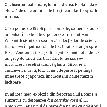
Obeliscul şi roat
a mare, luminată şi ea. Esplanada e
blocată de un ciorchine de turişti care fac fotografii
întruna.
O iau pe rue de Rivoli pe sub arcade, oamenii stau la
un pahar în cafenele şi pe terase,
intru într-un
WHSmith şi-mi dau seama că selecţia lor de science
fiction s-a împuţinat rău de tot. O tai la stânga spre
Place Vendôme şi la uşa din spate a unui hotel de lux,
un grup de tineri din bucătării fumează, se-
mbrâncesc veseli şi aruncă glume. Miroase a
castraveţi muraţi, Ritz-ul nu-i departe şi pe lîngă
mine trece o japoneză îmbrăcată în haine maxim
lucitoare.
În mintea mea, explozia din fotografia lui Lotar s-a
suprapus cu detonarea din
Zabriskie Point
al lui
Antonioni, iar ariciul de mare din palmă cu arătătorul