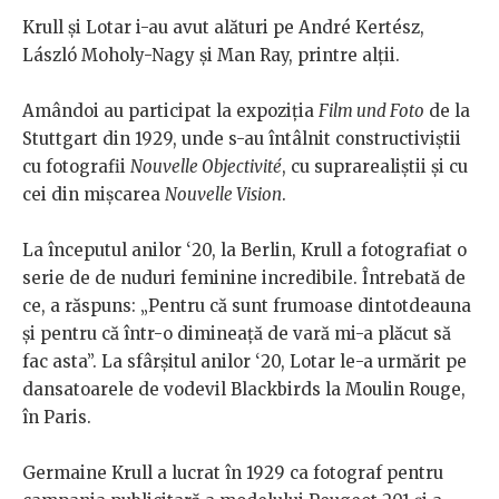
Krull și Lotar i-au avut alături pe André Kertész,
László Moholy-Nagy şi Man Ray, printre alţii.
Amândoi au participat la expoziţia
Film und Foto
de la
Stuttgart din 1929,
unde s-au întâlnit constructiviștii
cu fotografii
Nouvelle Objectivité
, cu suprarealiștii și cu
cei din mișcarea
Nouvelle Vision
.
La începutul anilor ‘20, la Berlin, Krull a fotografiat o
serie de de nuduri feminine incredibile. Întrebată de
ce, a răspuns: „Pentru că sunt frumoase dintotdeauna
şi pentru că într-o dimineaţă de vară
mi-a plăcut să
fac asta”. La sfârşitul anilor ‘20, Lotar le-a urmărit pe
dansatoarele de vodevil Blackbirds la Moulin Rouge,
în Paris.
Germaine Krull a lucrat în 1929 ca fotograf pentru