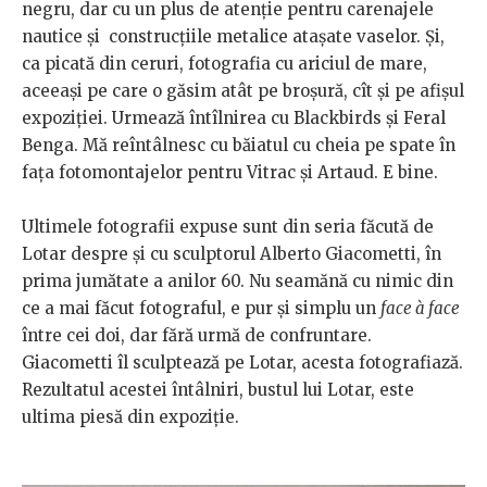
negru, dar cu un plus de atenţie pentru carenajele
nautice şi construcţiile metalice ataşate vaselor. Şi,
ca picată din ceruri, fotografia cu ariciul de mare,
aceeaşi pe care o găsim atât pe broşură, cît şi pe afişul
expoziţiei. Urmează întîlnirea cu Blackbirds şi Feral
Benga. Mă reîntâlnesc cu băiatul cu cheia pe spate în
faţa fotomontajelor pentru Vitrac şi Artaud. E bine.
Ultimele fotografii expuse sunt din seria făcută de
Lotar despre şi cu sculptorul Alberto Giacometti, în
prima jumătate a anilor 60. Nu seamănă cu nimic din
ce a mai făcut fotograful, e pur şi simplu un
face à face
între cei doi, dar fără urmă de confruntare.
Giacometti îl sculptează pe Lotar, acesta fotografiază.
Rezultatul acestei întâlniri, bustul lui Lotar, este
ultima piesă din expoziţie.