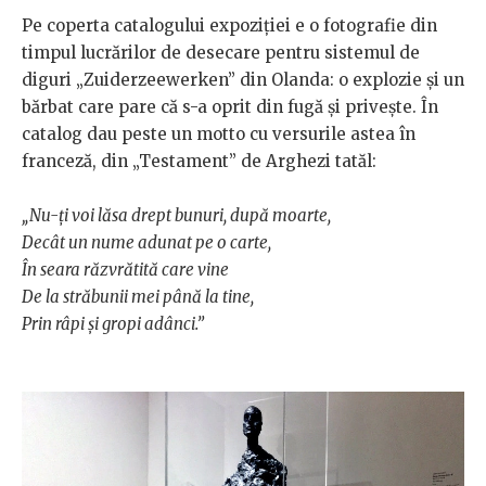
Pe coperta catalogului expoziţiei e o fotografie din
timpul lucrărilor de desecare pentru sistemul de
diguri „Zuiderzeewerken” din Olanda: o explozie şi un
bărbat care pare că s-a oprit din fugă şi priveşte. În
catalog dau peste un motto cu versurile astea în
franceză, din „Testament” de Arghezi tatăl:
„Nu-ţi voi lăsa drept bunuri, după moarte,
Decât un nume adunat pe o carte,
În seara răzvrătită care vine
De la străbunii mei până la tine,
Prin râpi şi gropi adânci.”