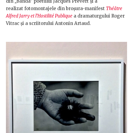
din „banda” poetului Jacques Prévert şi a
realizat fotomontajele din broşura-manifest
Théâtre
Alfred Jarry et l’Hostilité Publique
a dramaturgului Roger
Vitrac şi a scriitorului Antonin Artaud.