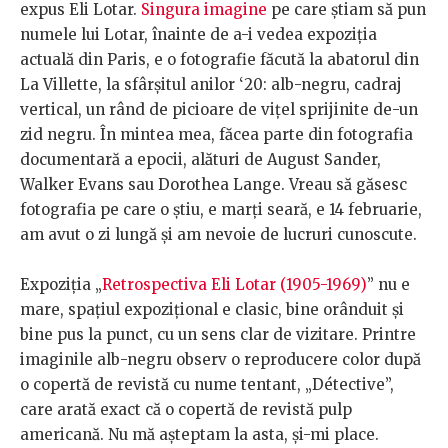
expus Eli Lotar.
Singura imagine
pe care ştiam să pun
numele lui Lotar, înainte de a-i vedea expoziţia
actuală din Paris, e o fotografie făcută la abatorul din
La Villette, la sfârşitul anilor ‘20: alb-negru, cadraj
vertical, un rând de picioare de viţel sprijinite de-un
zid negru. În mintea mea, făcea parte din fotografia
documentară a epocii, alături de August Sander,
Walker Evans sau Dorothea Lange. Vreau să găsesc
fotografia pe care o ştiu, e marţi seară, e 14 februarie,
am avut o zi lungă şi am nevoie de lucruri cunoscute.
Expoziţia „
Retrospectiva Eli Lotar (1905-1969)
” nu e
mare, spaţiul expoziţional e clasic, bine orânduit şi
bine pus la punct, cu un sens clar de vizitare. Printre
imaginile alb-negru observ o reproducere color după
o copertă de revistă cu nume tentant, „Détective”,
care arată exact că o copertă de revistă pulp
americană. Nu mă aşteptam la asta, şi-mi place.