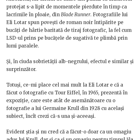
protejat s-a lipit de momentele pierdute în timp ca
lacrimile în ploaie, din
Blade Runner
. Fotografiile lui
Eli Lotar spun poveşti de rom
an noir întipărite pe
bucăţi de hârtie baritată de tiraj fotografic, la fel cum
LSD-ul prins pe bucăţele de sugativă te plimbă prin
lumi paralele.
Şi, în ciuda sobrietăţii alb-negrului, efectul e similar şi
surprinzător.
Totuşi, ce-mi place cel mai mult la Eli Lotar e că a
făcut o fotografie cu Tour Eiffel, în 1965, prezen
tă în
expoziţie, care este atât de asemănătoare cu o
fotografie a lui Germaine Krull din 1928 cu acelaşi
subiect, încît crezi că-s una şi-aceeaşi.
Evident ştia şi nu cred că a făcut-o doar ca un omagiu
adus lui Krull, dar şi c
a şi un omagiu pentru timpul ăla