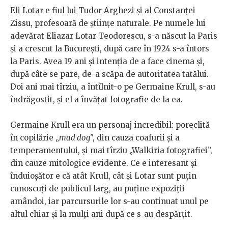
Eli Lotar e fiul lui Tudor Arghezi și al Constanței
Zissu, profesoară de științe naturale. Pe numele lui
adevărat
Eliazar Lotar Teodorescu, s-a născut la Paris
şi a crescut la Bucureşti, după care în 1924 s-a întors
la Paris. Avea 19 ani şi intenţia de a face cinema şi,
după câte se pare, de-a scăpa de autoritatea tatălui.
Doi ani mai tîrziu, a întîlnit-o pe Germaine Krull, s-au
îndrăgostit, şi el a învățat fotografie de la ea.
Germaine Krull era un personaj incredibil: poreclită
în copilărie „
mad dog
", din cauza coafurii şi a
temperamentului, şi mai tîrziu „Walkiria fotografiei”,
din cauze mitologice evidente. Ce e interesant şi
înduioşător e că atât Krull, cât şi Lotar sunt puţin
cunoscuţi de publicul larg, au puţine expoziţii
amândoi, iar parcursurile lor s-au continuat unul pe
altul chiar și la mulți ani după ce s-au despărţit.