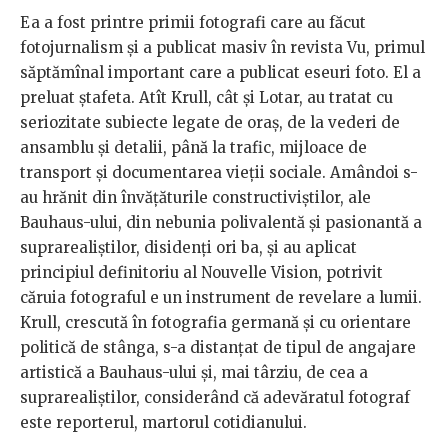
Ea a fost printre primii fotografi care au făcut
fotojurnalism şi a publicat masiv în revista Vu, primul
săptămînal important care a publicat eseuri foto. El a
preluat ştafeta. Atît Krull, cât şi Lotar, au tratat cu
seriozitate subiecte legate de oraş, de la vederi de
ansamblu şi detalii, până la trafic, mijloace de
transport şi documentarea vieţii sociale. Amândoi s-
au hrănit din învăţăturile constructivi
ştilor, ale
Bauhaus-ului, din nebunia polivalentă şi pasionantă a
suprarealiştilor, disidenţi ori ba, şi au aplicat
principiul definitoriu al Nouvelle Vision, potrivit
căruia fotograful e un instrument de revelare a lumii.
Krull, crescută în fotografia germană şi cu orientare
politică de stânga, s-a distanţat de tipul de angajare
artistică a Bauhaus-ului şi, mai târziu, de cea a
suprarealiştilor, considerând că adevăratul fotograf
este reporterul, martorul cotidianului.