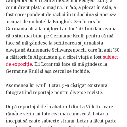
campania publicitară a modelului Peugeot 201 şi a
cerut drept plată o maşină. În ‘46, a plecat în Asia, a
fost corespondent de război în Indochina şi apoi s-a
ocupat de un hotel la Bangkok. S-a întors în
Germania abia la mijlocul anilor ‘50. Îmi dau seama
că o ştiu mai bine pe Germaine Krull, pentru că mă
face să mă gândesc la scriitoarea și jurnalista
elvețiană Annemarie Schwarzenbach, care în anii ‘30
a călătorit în Afganistan și a cărei viață a fost
subiect
de expoziție
. Eli Lotar mă face să mă gîndesc la
Germaine Krull şi aşa cercul se închide.
Asemenea lui Krull, Lotar şi-a cîştigat existenţa
fotografiind reportaje pentru diverse reviste.
După reportajul de la abatorul din La Villette, care
rămâne seria lui foto cea mai cunoscută, Lotar a
început să caute subiecte stranii. Lotar a făcut parte