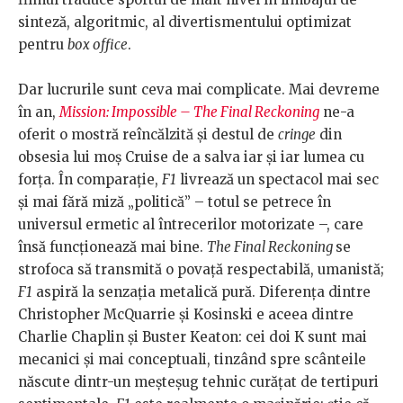
sinteză, algoritmic, al divertismentului optimizat
pentru
box office
.
Dar lucrurile sunt ceva mai complicate. Mai devreme
în an,
Mission: Impossible – The Final Reckoning
ne-a
oferit o mostră reîncălzită și destul de
cringe
din
obsesia lui moș Cruise de a salva iar și iar lumea cu
forța. În comparație,
F1
livrează un spectacol mai sec
și mai fără miză „politică” – totul se petrece în
universul ermetic al întrecerilor motorizate –, care
însă funcționează mai bine.
The Final Reckoning
se
strofoca să transmită o povață respectabilă, umanistă;
F1
aspiră la senzația metalică pură. Diferența dintre
Christopher McQuarrie și Kosinski e aceea dintre
Charlie Chaplin și Buster Keaton: cei doi K sunt mai
mecanici și mai conceptuali, tinzând spre scânteile
născute dintr-un meșteșug tehnic curățat de tertipuri