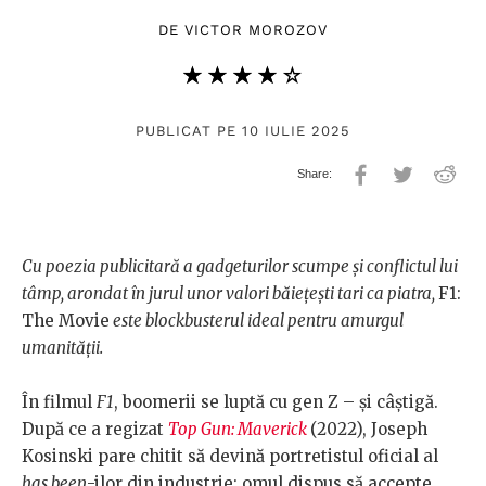
DE
VICTOR MOROZOV
★★★★★
☆☆☆☆☆
PUBLICAT PE 10 IULIE 2025
Cu poezia publicitară a gadgeturilor scumpe și conflictul lui
tâmp, arondat în jurul unor valori băiețești tari ca piatra,
F1:
The Movie
este blockbusterul ideal pentru amurgul
umanității.
În filmul
F1
, boomerii se luptă cu gen Z – și câștigă.
După ce a regizat
Top Gun: Maverick
(2022), Joseph
Kosinski pare chitit să devină portretistul oficial al
has been
-ilor din industrie: omul dispus să accepte