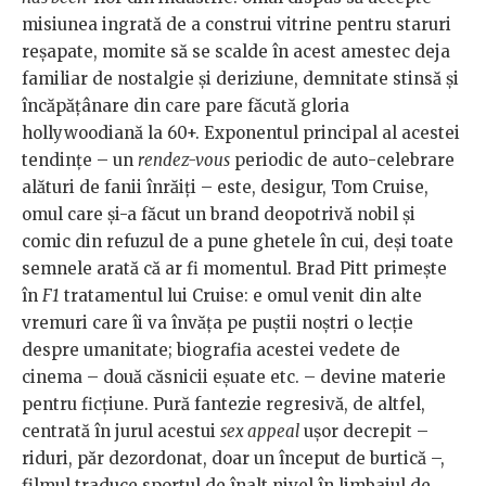
misiunea ingrată de a construi vitrine pentru staruri
reșapate, momite să se scalde în acest amestec deja
familiar de nostalgie și deriziune, demnitate stinsă și
încăpățânare din care pare făcută gloria
hollywoodiană la 60+. Exponentul principal al acestei
tendințe – un
rendez-vous
periodic de auto-celebrare
alături de fanii înrăiți – este, desigur, Tom Cruise,
omul care și-a făcut un brand deopotrivă nobil și
comic din refuzul de a pune ghetele în cui, deși toate
semnele arată că ar fi momentul. Brad Pitt primește
în
F1
tratamentul lui Cruise: e omul venit din alte
vremuri care îi va învăța pe puștii noștri o lecție
despre umanitate; biografia acestei vedete de
cinema – două căsnicii eșuate etc. – devine materie
pentru ficțiune. Pură fantezie regresivă, de altfel,
centrată în jurul acestui
sex appeal
ușor decrepit –
riduri, păr dezordonat, doar un început de burtică –,
filmul traduce sportul de înalt nivel în limbajul de