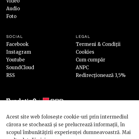
Video
Audio
Foto
SOCIAL
LEGAL
Facebook
Termeni & Condiții
Instagram
Cookies
Youtube
Cum cumpăr
SoundCloud
ANPC
RSS
Redirecționează 3,5%
Acest site web folosește cookie-uri prin intermediul
© 2026 BRD Groupe Société Générale, toate drepturile rezervate.
cărora se stochează și se prelucrează informații, în
Scena 9 este un proiect sustinut de
BRD GROUPE SOCIÉTÉ
scopul îmbunătățirii experienței dumneavoastră. Mai
GÉNÉRALE
.