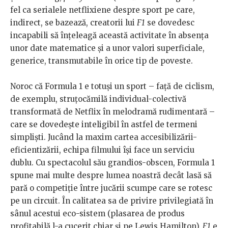
fel ca serialele netflixiene despre sport pe care,
indirect, se bazează, creatorii lui
F1
se dovedesc
incapabili să înțeleagă această activitate în absența
unor date matematice și a unor valori superficiale,
generice, transmutabile în orice tip de poveste.
Noroc că Formula 1 e totuși un sport – față de ciclism,
de exemplu, struțocămilă individual-colectivă
transformată de Netflix în melodramă rudimentară –
care se dovedește inteligibil în astfel de termeni
simpliști. Jucând la maxim cartea accesibilizării-
eficientizării, echipa filmului își face un serviciu
dublu. Cu spectacolul său grandios-obscen, Formula 1
spune mai multe despre lumea noastră decât lasă să
pară o competiție între jucării scumpe care se rotesc
pe un circuit. În calitatea sa de privire privilegiată în
sânul acestui eco-sistem (plasarea de produs
profitabilă l-a cucerit chiar și pe Lewis Hamilton),
F1
e