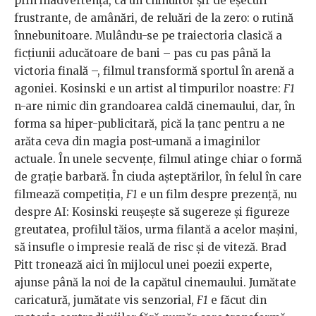
prin inadvertență, ca un chinuitor șir de eșecuri
frustrante, de amânări, de reluări de la zero: o rutină
înnebunitoare. Mulându-se pe traiectoria clasică a
ficțiunii aducătoare de bani – pas cu pas până la
victoria finală –, filmul transformă sportul în arenă a
agoniei. Kosinski e un artist al timpurilor noastre:
F1
n-are nimic din grandoarea caldă cinemaului, dar, în
forma sa hiper-publicitară, pică la țanc pentru a ne
arăta ceva din magia post-umană a imaginilor
actuale. În unele secvențe, filmul atinge chiar o formă
de grație barbară. În ciuda așteptărilor, în felul în care
filmează competiția,
F1
e un film despre prezență, nu
despre AI: Kosinski reușește să sugereze și figureze
greutatea, profilul tăios, urma filantă a acelor mașini,
să insufle o impresie reală de risc și de viteză. Brad
Pitt tronează aici în mijlocul unei poezii experte,
ajunse până la noi de la capătul cinemaului. Jumătate
caricatură, jumătate vis senzorial,
F1
e făcut din