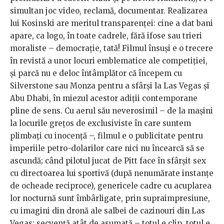
simultan joc video, reclamă, documentar. Realizarea
lui Kosinski are meritul transparenței: cine a dat bani
apare, ca logo, în toate cadrele, fără ifose sau trieri
moraliste – democrație, tată! Filmul însuși e o trecere
în revistă a unor locuri emblematice ale competiției,
și parcă nu e deloc întâmplător că începem cu
Silverstone sau Monza pentru a sfârși la Las Vegas și
Abu Dhabi, în miezul acestor adiții contemporane
pline de sens. Cu aerul său neverosimil – de la mașini
la locurile grețos de exclusiviste în care suntem
plimbați cu inocență –, filmul e o publicitate pentru
imperiile petro-dolarilor care nici nu încearcă să se
ascundă; când pilotul jucat de Pitt face în sfârșit sex
cu directoarea lui sportivă (după nenumărate instanțe
de ocheade reciproce), genericele cadre cu acuplarea
lor nocturnă sunt îmbârligate, prin supraimpresiune,
cu imagini din dronă ale salbei de cazinouri din Las
Vegas: secvență atât de asumată – totul e clip, totul e