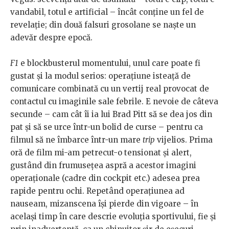
vandabil, totul e artificial – încât conține un fel de
revelație; din două falsuri grosolane se naște un
adevăr despre epocă.
F1
e blockbusterul momentului, unul care poate fi
gustat și la modul serios: operațiune isteață de
comunicare combinată cu un vertij real provocat de
contactul cu imaginile sale febrile. E nevoie de câteva
secunde – cam cât îi ia lui Brad Pitt să se dea jos din
pat și să se urce într-un bolid de curse – pentru ca
filmul să ne îmbarce într-un mare
trip
vijelios. Prima
oră de film mi-am petrecut-o tensionat și alert,
gustând din frumusețea aspră a acestor imagini
operaționale (cadre din cockpit etc.) adesea prea
rapide pentru ochi. Repetând operațiunea ad
nauseam, mizanscena își pierde din vigoare – în
același timp în care descrie evoluția sportivului, fie și