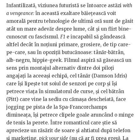
Infantilizată, viziunea futuristă se întoarce astăzi
with
a vengeance:
în această exaltare băiețească voit
amorală pentru tehnologie de ultimă oră sunt de găsit
atât un mare adevăr despre lume, cât și un flirt bine-
cunoscut cu fascismul.
F1
e incapabil să gândească
altfel decât în noțiuni primare, grosiere, de tip care-
pe-care, sau în opoziții butucănoase: tânăr-bătrân,
alb-negru, hippie-geek. Filmul aspiră să găsească un
sens prin montajul alternativ dintre doi piloți
angajați la aceeași echipă, cel tânăr (Damson Idris)
care își lipește tot soiul de senzori pe corp și își
petrece viața în simulatorul de curse, și cel bătrân
(Pitt) care vine la sediu cu cămașa descheiată, face
jogging pe pista de la Spa-Francorchamps
dimineața, își petrece clipele goale aruncând o minge
de tenis la perete. Între romanticul care știe să
aprecieze un răsărit de soare și ahtiatul după telefon
și marketing,
pick your side
(nu că ar fi prea greu). La