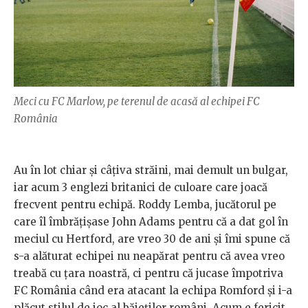
Meci cu FC Marlow, pe terenul de acasă al echipei FC
România
Au în lot chiar și câțiva străini, mai demult un bulgar,
iar acum 3 englezi britanici de culoare care joacă
frecvent pentru echipă. Roddy Lemba, jucătorul pe
care îl îmbrățișase John Adams pentru că a dat gol în
meciul cu Hertford, are vreo 30 de ani și îmi spune că
s-a alăturat echipei nu neapărat pentru că avea vreo
treabă cu țara noastră, ci pentru că jucase împotriva
FC România când era atacant la echipa Romford și i-a
plăcut stilul de joc al băieților români. Acum e fericit