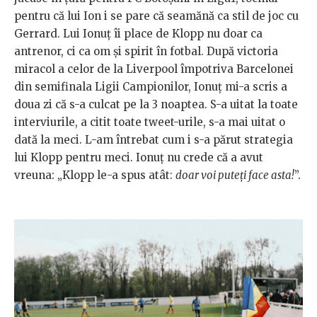
pentru că lui Ion i se pare că seamănă ca stil de joc cu
Gerrard. Lui Ionuț îi place de Klopp nu doar ca
antrenor, ci ca om și spirit în fotbal. După victoria
miracol a celor de la Liverpool împotriva Barcelonei
din semifinala Ligii Campionilor, Ionuț mi-a scris a
doua zi că s-a culcat pe la 3 noaptea. S-a uitat la toate
interviurile, a citit toate tweet-urile, s-a mai uitat o
dată la meci. L-am întrebat cum i s-a părut strategia
lui Klopp pentru meci. Ionuț nu crede că a avut
vreuna: „Klopp le-a spus atât:
doar voi puteți face asta!
”.