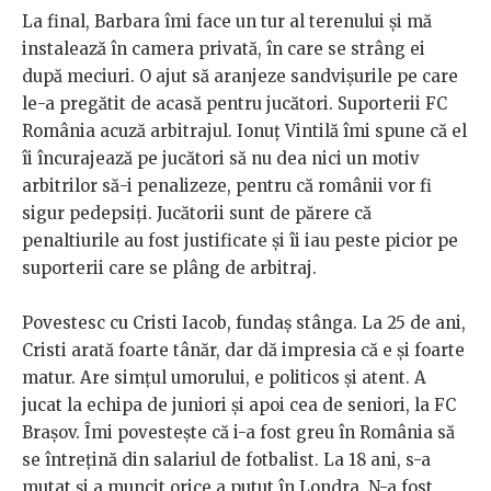
La final, Barbara îmi face un tur al terenului și mă
instalează în camera privată, în care se strâng ei
după meciuri. O ajut să aranjeze sandvișurile pe care
le-a pregătit de acasă pentru jucători. Suporterii FC
România acuză arbitrajul. Ionuț Vintilă îmi spune că el
îi încurajează pe jucători să nu dea nici un motiv
arbitrilor să-i penalizeze, pentru că românii vor fi
sigur pedepsiți. Jucătorii sunt de părere că
penaltiurile au fost justificate și îi iau peste picior pe
suporterii care se plâng de arbitraj.
Povestesc cu Cristi Iacob, fundaș stânga. La 25 de ani,
Cristi arată foarte tânăr, dar dă impresia că e și foarte
matur. Are simțul umorului, e politicos și atent. A
jucat la echipa de juniori și apoi cea de seniori, la FC
Brașov. Îmi povestește că i-a fost greu în România să
se întrețină din salariul de fotbalist. La 18 ani, s-a
mutat și a muncit orice a putut în Londra. N-a fost