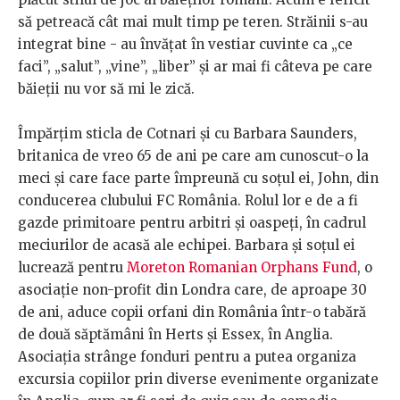
să petreacă cât mai mult timp pe teren. Străinii s-au
integrat bine - au învățat în vestiar cuvinte ca „ce
faci”, „salut”, „vine”, „liber” și ar mai fi câteva pe care
băieții nu vor să mi le zică.
Împărțim sticla de Cotnari și cu Barbara Saunders,
britanica de vreo 65 de ani pe care am cunoscut-o la
meci și care face parte împreună cu soțul ei, John, din
conducerea clubului FC România. Rolul lor e de a fi
gazde primitoare pentru arbitri și oaspeți, în cadrul
meciurilor de acasă ale echipei. Barbara și soțul ei
lucrează pentru
Moreton Romanian Orphans Fund
, o
asociație non-profit din Londra care, de aproape 30
de ani, aduce copii orfani din România într-o tabără
de două săptămâni în Herts și Essex, în Anglia.
Asociația strânge fonduri pentru a putea organiza
excursia copiilor prin diverse evenimente organizate