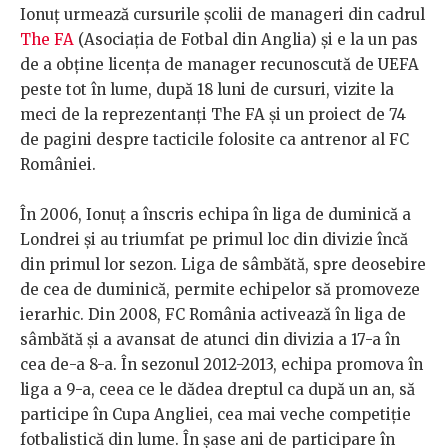
Ionuț urmează cursurile școlii de manageri din cadrul
The FA
(Asociația de Fotbal din Anglia) și e la un pas
de a obține licența de manager recunoscută de UEFA
peste tot în lume, după 18 luni de cursuri, vizite la
meci de la reprezentanți The FA și un proiect de 74
de pagini despre tacticile folosite ca antrenor al FC
României.
În 2006, Ionuț a înscris echipa în liga de duminică a
Londrei și au triumfat pe primul loc din divizie încă
din primul lor sezon. Liga de sâmbătă, spre deosebire
de cea de duminică, permite echipelor să promoveze
ierarhic. Din 2008, FC România activează în liga de
sâmbătă și a avansat de atunci din divizia a 17-a în
cea de-a 8-a. În sezonul 2012-2013, echipa promova în
liga a 9-a, ceea ce le dădea dreptul ca după un an, să
participe în Cupa Angliei, cea mai veche competiție
fotbalistică din lume. În șase ani de participare în