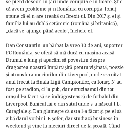
se pierd deseori în țări unde corupția e în floare. Știe
că avem probleme și-n România cu corupția. Ionuț
spune că el n-are treabă cu Brexit-ul. Din 2017 și el și
familia lui au dublă cetățenie (română și britanică),
„dacă se-ajunge până acolo”, încheie el.
Dan Constantin, un bărbat la vreo 30 de ani, suporter
FC România, se oferă să mă ducă cu mașina acasă.
Drumul e lung și apucăm să povestim despre
dragostea noastră împărtășită pentru vișinată, poezie
și atmosfera meciurilor din Liverpool, unde s-a uitat
anul trecut la finala Ligii Campionilor, cu Ionuț. N-au
fost pe stadion, ci la pub, dar entuziasmul din tot
orașul l-a făcut să se îndrăgostească de fotbalul din
Liverpool. Bunicul lui e din satul unde s-a născut I.L.
Caragiale și Dan glumește că asta l-a făcut și pe el să
aibă darul vorbirii. E șofer, dar studiază business în
weekend și vine la meciuri direct de la școală. Când