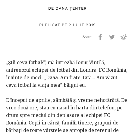
DE
OANA ȚENTER
PUBLICAT PE 2 IULIE 2019
„Știi ceva fotbal?”, mă întreabă Ionuț Vintilă,
antrenorul echipei de fotbal din Londra, FC România,
înainte de meci. „Daaa. Am frate, tată... Am văzut
ceva fotbal la viața mea”, bâigui eu.
E început de aprilie, sâmbătă și vreme nehotărâtă. De
vreo două ore, stau cu nasul în harta din telefon, pe
drum spre meciul din deplasare al echipei FC
România. Copii în cârcă, familii tinere, grupuri de
bărbați de toate vârstele se apropie de terenul de