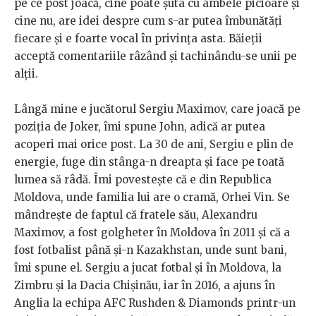
pe ce post joacă, cine poate șuta cu ambele picioare și
cine nu, are idei despre cum s-ar putea îmbunătăți
fiecare și e foarte vocal în privința asta. Băieții
acceptă comentariile râzând și tachinându-se unii pe
alții.
Lângă mine e jucătorul Sergiu Maximov, care joacă pe
poziția de Joker, îmi spune John, adică ar putea
acoperi mai orice post. La 30 de ani, Sergiu e plin de
energie, fuge din stânga-n dreapta și face pe toată
lumea să râdă. Îmi povestește că e din Republica
Moldova, unde familia lui are o cramă, Orhei Vin. Se
mândrește de faptul că fratele său, Alexandru
Maximov, a fost golgheter în Moldova în 2011 și că a
fost fotbalist până și-n Kazakhstan, unde sunt bani,
îmi spune el. Sergiu a jucat fotbal și în Moldova, la
Zimbru și la Dacia Chișinău, iar în 2016, a ajuns în
Anglia la echipa AFC Rushden & Diamonds printr-un