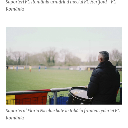
Suporteri FC România urmărind meciul FC Hertford - FC
România
Suporterul Florin Niculae bate la tobă în fruntea galeriei FC
România