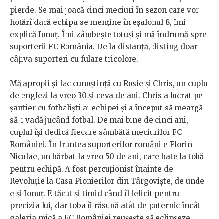
pierde. Se mai joacă cinci meciuri în sezon care vor
hotărî dacă echipa se menține în eșalonul 8, îmi
explică Ionuț. Îmi zâmbește totuși și mă îndrumă spre
suporterii FC România. De la distanță, disting doar
câțiva suporteri cu fulare tricolore.
Mă apropii și fac cunoștință cu Rosie și Chris, un cuplu
de englezi la vreo 30 și ceva de ani. Chris a lucrat pe
șantier cu fotbaliști ai echipei și a început să meargă
să-i vadă jucând fotbal. De mai bine de cinci ani,
cuplul își dedică fiecare sâmbătă meciurilor FC
României. În fruntea suporterilor români e Florin
Niculae, un bărbat la vreo 50 de ani, care bate la tobă
pentru echipă. A fost percuționist înainte de
Revoluție la Casa Pionierilor din Târgoviște, de unde
e și Ionuț. E tăcut și timid când îl felicit pentru
precizia lui, dar toba îi răsună atât de puternic încât
galeria mică a FC României reușește să eclipseze