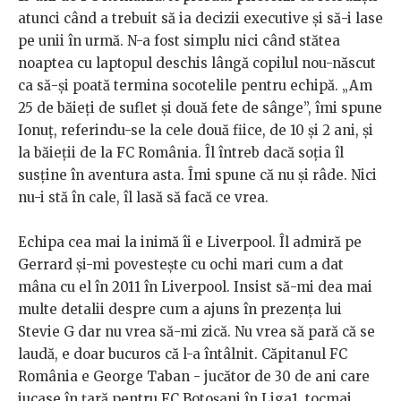
atunci când a trebuit să ia decizii executive și să-i lase
pe unii în urmă. N-a fost simplu nici când stătea
noaptea cu laptopul deschis lângă copilul nou-născut
ca să-și poată termina socotelile pentru echipă. „Am
25 de băieți de suflet și două fete de sânge”, îmi spune
Ionuț, referindu-se la cele două fiice, de 10 și 2 ani, și
la băieții de la FC România. Îl întreb dacă soția îl
susține în aventura asta. Îmi spune că nu și râde. Nici
nu-i stă în cale, îl lasă să facă ce vrea.
Echipa cea mai la inimă îi e Liverpool. Îl admiră pe
Gerrard și-mi povestește cu ochi mari cum a dat
mâna cu el în 2011 în Liverpool. Insist să-mi dea mai
multe detalii despre cum a ajuns în prezența lui
Stevie G dar nu vrea să-mi zică. Nu vrea să pară că se
laudă, e doar bucuros că l-a întâlnit. Căpitanul FC
România e George Taban - jucător de 30 de ani care
jucase în țară pentru FC Botoșani în Liga1, tocmai