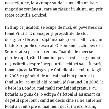
noastră, Alex, le-a cumpărat de la unul din multele
magazine românești care au răsărit în ultimii ani prin
toate colțurile Londrei.
În timp ce jucătorii se ocupă de mici, eu povestesc cu
Ionuț Vintilă. E manager și președinte de club,
designer al broșurii săptămânale și orice altceva, „un
fel de Sergiu Nicolaescu al FC României”, zâmbește el.
Seriozitatea pe care o emana înainte de meci se
pierde rapid, când Ionuț îmi povestește, cu glume și
miștocăreli, despre începuturile echipei sale. În țară,
Ionuț a jucat la Târgoviște Chindia și a venit în Anglia
în 2005 cu gânduri de un trai mai bun pentru el și
familia lui, ca mulți alți români (de) atunci. În 2006, la
o bere în Londra, mai mulți români imigranți s-au
hotărât să pună de-o echipă de fotbal și-au arătat cu
degetul spre Ionuț când au decis cine să fie antrenor.
Rolul a venit spre el mai mult decât invers. Acum,