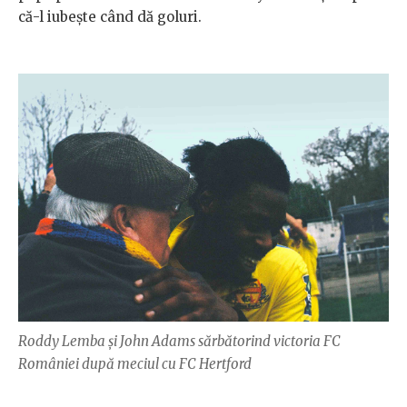
că-l iubește când dă goluri.
Roddy Lemba și John Adams sărbătorind victoria FC
României după meciul cu FC Hertford