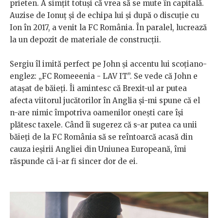
prieten. A simțit totuși că vrea să se mute în capitală.
Auzise de Ionuț și de echipa lui și după o discuție cu
Ion în 2017, a venit la FC România. În paralel, lucrează
la un depozit de materiale de construcții.
Sergiu îl imită perfect pe John și accentu lui scoțiano-
englez: „FC Romeeenia - LAV IT”. Se vede că John e
atașat de băieți. Îi amintesc că Brexit-ul ar putea
afecta viitorul jucătorilor în Anglia și-mi spune că el
n-are nimic împotriva oamenilor onești care își
plătesc taxele. Când îi sugerez că s-ar putea ca unii
băieți de la FC România să se reîntoarcă acasă din
cauza ieșirii Angliei din Uniunea Europeană, îmi
răspunde că i-ar fi sincer dor de ei.