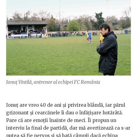
Ionuț Vintilă, antrenor al echipei FC România
Ionuț are vreo 40 de ani și privirea blândă, iar părul
grizonant și cearcănele îi dau o înfățișare hotărâtă.
Pare că are emoții înainte de meci. Îi propun un
interviu la final de partidă, dar mă avertizează ca s-ar
putea să fie nervos și să bată câmpii dacă echipa