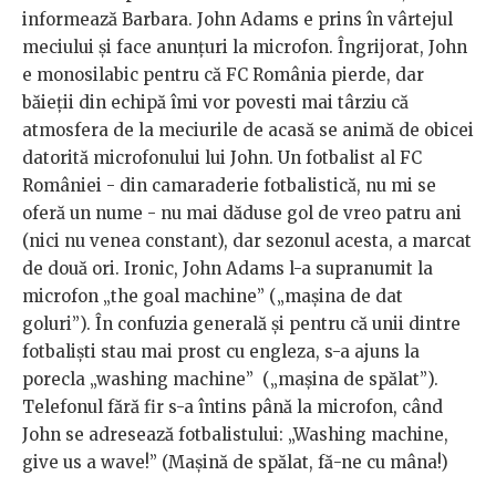
informează Barbara. John Adams e prins în vârtejul
meciului și face anunțuri la microfon. Îngrijorat, John
e monosilabic pentru că FC România pierde, dar
băieții din echipă îmi vor povesti mai târziu că
atmosfera de la meciurile de acasă se animă de obicei
datorită microfonului lui John. Un fotbalist al FC
României - din camaraderie fotbalistică, nu mi se
oferă un nume - nu mai dăduse gol de vreo patru ani
(nici nu venea constant), dar sezonul acesta, a marcat
de două ori. Ironic, John Adams l-a supranumit la
microfon „the goal machine” („mașina de dat
goluri”). În confuzia generală și pentru că unii dintre
fotbaliști stau mai prost cu engleza, s-a ajuns la
porecla „washing machine” („mașina de spălat”).
Telefonul fără fir s-a întins până la microfon, când
John se adresează fotbalistului: „Washing machine,
give us a wave!” (Mașină de spălat, fă-ne cu mâna!)