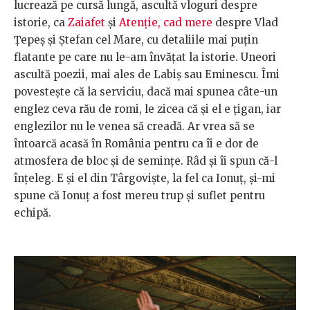
lucrează pe cursă lungă, ascultă vloguri despre
istorie, ca
Zaiafet
și
Atenție, cad mere
despre Vlad
Țepeș și Ștefan cel Mare, cu detaliile mai puțin
flatante pe care nu le-am învățat la istorie. Uneori
ascultă poezii, mai ales de Labiș sau Eminescu. Îmi
povestește că la serviciu, dacă mai spunea câte-un
englez ceva rău de romi, le zicea că și el e țigan, iar
englezilor nu le venea să creadă. Ar vrea să se
întoarcă acasă în România pentru ca îi e dor de
atmosfera de bloc și de semințe. Râd și îi spun că-l
înțeleg. E și el din Târgoviște, la fel ca Ionuț, și-mi
spune că Ionuț a fost mereu trup și suflet pentru
echipă.