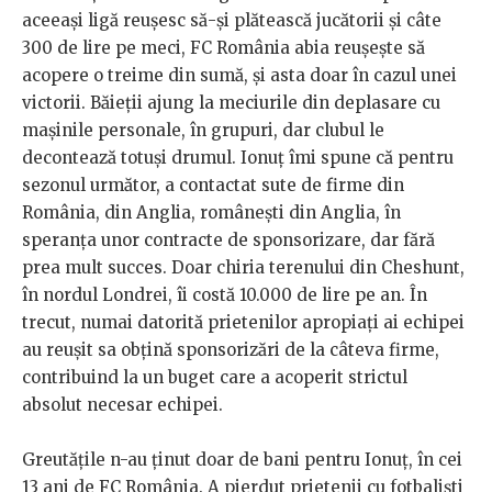
aceeași ligă reușesc să-și plătească jucătorii și câte
300 de lire pe meci, FC România abia reușește să
acopere o treime din sumă, și asta doar în cazul unei
victorii. Băieții ajung la meciurile din deplasare cu
mașinile personale, în grupuri, dar clubul le
decontează totuși drumul. Ionuț îmi spune că pentru
sezonul următor, a contactat sute de firme din
România, din Anglia, românești din Anglia, în
speranța unor contracte de sponsorizare, dar fără
prea mult succes. Doar chiria terenului din Cheshunt,
în nordul Londrei, îi costă 10.000 de lire pe an. În
trecut, numai datorită prietenilor apropiați ai echipei
au reușit sa obțină sponsorizări de la câteva firme,
contribuind la un buget care a acoperit strictul
absolut necesar echipei.
Greutățile n-au ținut doar de bani pentru Ionuț, în cei
13 ani de FC România. A pierdut prietenii cu fotbaliști