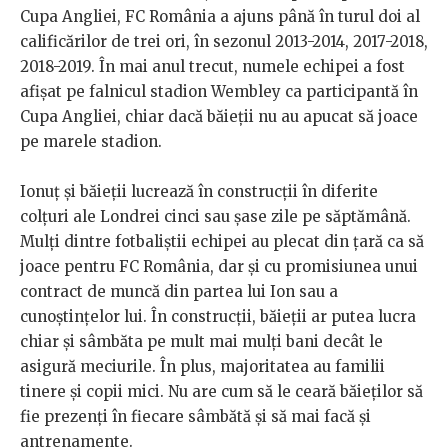
Cupa Angliei, FC România a ajuns până în turul doi al
calificărilor de trei ori, în sezonul 2013-2014, 2017-2018,
2018-2019. În mai anul trecut, numele echipei a fost
afișat pe falnicul stadion Wembley ca participantă în
Cupa Angliei, chiar dacă băieții nu au apucat să joace
pe marele stadion.
Ionuț și băieții lucrează în construcții în diferite
colțuri ale Londrei cinci sau șase zile pe săptămână.
Mulți dintre fotbaliștii echipei au plecat din țară ca să
joace pentru FC România, dar și cu promisiunea unui
contract de muncă din partea lui Ion sau a
cunoștințelor lui. În construcții, băieții ar putea lucra
chiar și sâmbăta pe mult mai mulți bani decât le
asigură meciurile. În plus, majoritatea au familii
tinere și copii mici. Nu are cum să le ceară băieților să
fie prezenți în fiecare sâmbătă și să mai facă și
antrenamente.