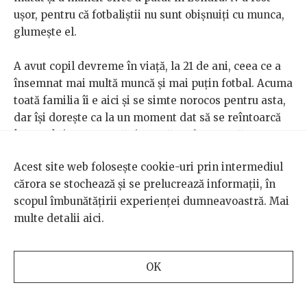
ușor, pentru că fotbaliștii nu sunt obișnuiți cu munca,
glumește el.
A avut copil devreme în viață, la 21 de ani, ceea ce a
însemnat mai multă muncă și mai puțin fotbal. Acuma
toată familia îi e aici și se simte norocos pentru asta,
dar își dorește ca la un moment dat să se reîntoarcă
în România, pentru că simte că acolo e acasă. Ar vrea
ca mai mulți suporteri români să vină la meciuri. Nu
Acest site web folosește cookie-uri prin intermediul
doar dintre cei care beau multă bere, ci și familii,
cărora se stochează și se prelucrează informații, în
copii. Asta ar încuraja echipa și ar fi o ocazie de
scopul îmbunătățirii experienței dumneavoastră. Mai
socializare pentru comunitatea românească.
multe detalii
aici
.
Deocamdată se strâng vreo 20 de suporteri pe meci,
dintre care vreo cinci britanici. Ajungem amândoi la
concluzia că românii din Londra sunt atât de
OK
concentrați pe muncă, încât mai uită sau nu au timp și
energie de comunitate.