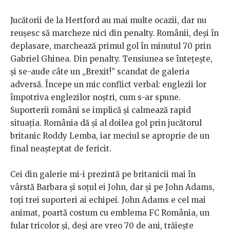
Jucătorii de la Hertford au mai multe ocazii, dar nu
reușesc să marcheze nici din penalty. Românii, deși în
deplasare, marchează primul gol în minutul 70 prin
Gabriel Ghinea. Din penalty. Tensiunea se întețește,
și se-aude câte un „Brexit!” scandat de galeria
adversă. Începe un mic conflict verbal: englezii lor
împotriva englezilor noștri, cum s-ar spune.
Suporterii români se implică și calmează rapid
situația. România dă și al doilea gol prin jucătorul
britanic Roddy Lemba, iar meciul se aproprie de un
final neașteptat de fericit.
Cei din galerie mi-i prezintă pe britanicii mai în
vârstă Barbara și soțul ei John, dar și pe John Adams,
toți trei suporteri ai echipei. John Adams e cel mai
animat, poartă costum cu emblema FC România, un
fular tricolor și, deși are vreo 70 de ani, trăiește