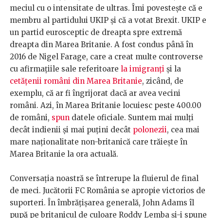
meciul cu o intensitate de ultras. Îmi povestește că e
membru al partidului UKIP și că a votat Brexit. UKIP e
un partid eurosceptic de dreapta spre extremă
dreapta din Marea Britanie. A fost condus până în
2016 de Nigel Farage, care a creat multe controverse
cu afirmațiile sale referitoare
la imigranți
și la
cetățenii români din Marea Britanie
, zicând, de
exemplu, că ar fi îngrijorat dacă ar avea vecini
români. Azi, în Marea Britanie locuiesc peste 400.00
de români,
spun
datele oficiale. Suntem mai mulți
decât indienii și mai puțini decât
polonezii
, cea mai
mare naționalitate non-britanică care trăiește în
Marea Britanie la ora actuală.
Conversația noastră se întrerupe la fluierul de final
de meci. Jucătorii FC România se apropie victorios de
suporteri. În îmbrățișarea generală, John Adams îl
pupă pe britanicul de culoare Roddy Lemba și-i spune