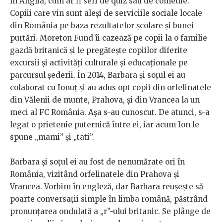
în Anglia, cum ar fi seri de quiz sau de comedie.
Copiii care vin sunt aleși de serviciile sociale locale
din România pe baza rezultatelor școlare și bunei
purtări. Moreton Fund îi cazează pe copii la o familie
gazdă britanică și le pregătește copiilor diferite
excursii și activități culturale și educaționale pe
parcursul șederii. În 2014, Barbara și soțul ei au
colaborat cu Ionuț și au adus opt copii din orfelinatele
din Vălenii de munte, Prahova, și din Vrancea la un
meci al FC România. Așa s-au cunoscut. De atunci, s-a
legat o prietenie puternică între ei, iar acum Ion le
spune „mami” și „tati”.
Barbara și soțul ei au fost de nenumărate ori în
România, vizitând orfelinatele din Prahova și
Vrancea. Vorbim în engleză, dar Barbara reușește să
poarte conversații simple în limba română, păstrând
pronunțarea ondulată a „r”-ului britanic. Se plânge de