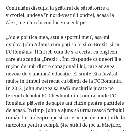
Continuăm discuția la grătarul de sărbătorire a
victoriei, undeva în nord-vestul Londrei, acasă la
Alex, membru în conducerea echipei.
„Aia e politica mea, ăsta e sportul meu”, așa-mi
explică John Adams cum poți să fii și cu Brexit, și cu
FC România. Îl întreb cum de s-a certat cu englezii
care au scandat „Brexit!”. Îmi răspunde că uneori îi e
rușine de unii dintre conaționalii lui, care ar avea
nevoie de o anumită educație. El simte că a învățat
multe în timpul petrecut cu băieții de la FC România.
În 2012, John mergea să vadă meciurile jucate pe
terenul clubului FC Cheshunt din Londra, unde FC
România plătește de șapte ani chirie pentru partidele
de acasă. În timp, John a ajuns să urmărească fotbalul
românilor îndeaproape și să se ocupe de anunțurile la
microfon pentru echipă. Știe stilul de joc al băieților,