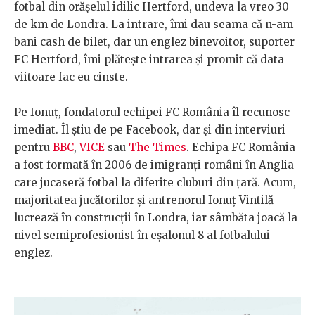
fotbal din orășelul idilic Hertford, undeva la vreo 30
de km de Londra. La intrare, îmi dau seama că n-am
bani cash de bilet, dar un englez binevoitor, suporter
FC Hertford, îmi plătește intrarea și promit că data
viitoare fac eu cinste.
Pe Ionuț, fondatorul echipei FC România îl recunosc
imediat. Îl știu de pe Facebook, dar și din interviuri
pentru
BBC
,
VICE
sau
The Times
. Echipa FC România
a fost formată în 2006 de imigranți români în Anglia
care jucaseră fotbal la diferite cluburi din țară. Acum,
majoritatea jucătorilor și antrenorul Ionuț Vintilă
lucrează în construcții în Londra, iar sâmbăta joacă la
nivel semiprofesionist în eșalonul 8 al fotbalului
englez.