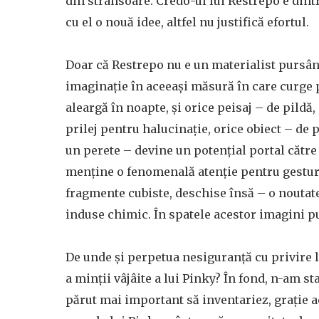
din strânsoare. Credo-ul lui Restrepo e dint
cu el o nouă idee, altfel nu justifică efortul.
Doar că Restrepo nu e un materialist pursân
imaginație în aceeași măsură în care curge p
aleargă în noapte, și orice peisaj – de pild
prilej pentru halucinație, orice obiect – de p
un perete – devine un potențial portal către
menține o fenomenală atenție pentru gesturi
fragmente cubiste, deschise însă – o noutate 
induse chimic. În spatele acestor imagini pu
De unde și perpetua nesiguranță cu privire la
a minții vâjâite a lui Pinky? În fond, n-am s
părut mai important să inventariez, grație a