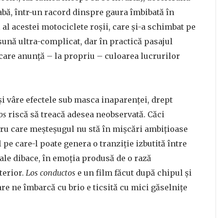
abă, într-un racord dinspre gaura îmbibată în
al acestei motociclete roșii, care și-a schimbat pe
ună ultra-complicat, dar în practică pasajul
care anunță – la propriu – culoarea lucrurilor
și vâre efectele sub masca inaparenței, drept
tos
riscă să treacă adesea neobservată. Căci
tru care meșteșugul nu stă în mișcări ambițioase
l pe care-l poate genera o tranziție izbutită între
ale dibace, în emoția produsă de o rază
terior.
Los conductos
e un film făcut după chipul și
re ne îmbarcă cu brio e ticsită cu mici găselnițe