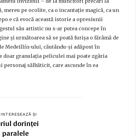
ameni invizibili – de la muncitori precari la
ă, mereu pe ocolite, ca o incantație magică, ca un
epo e că evocă această istorie a opresiunii
estul său artistic nu s-ar putea concepe în
gine și următoarea să se poată furișa o fărâmă de
e Medeillín-ului, căutându-și adăpost în
e doar granulația peliculei mai poate zgâria
i personaj sălbăticit, care ascunde în ea
 INTERESEAZĂ ȘI
riul dorinței
i paralele