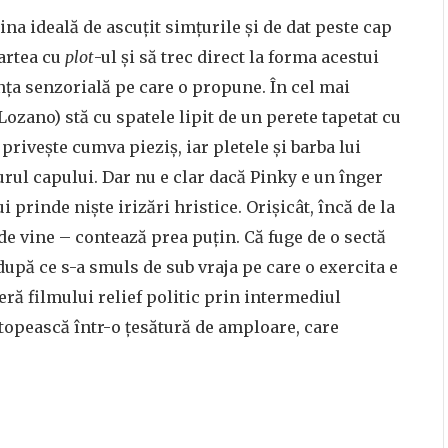
a ideală de ascuțit simțurile și de dat peste cap
artea cu
plot
-ul și să trec direct la forma acestui
ența senzorială pe care o propune. În cel mai
Lozano) stă cu spatele lipit de un perete tapetat cu
privește cumva pieziș, iar pletele și barba lui
urul capului. Dar nu e clar dacă Pinky e un înger
ui prinde niște irizări hristice. Orișicât, încă de la
de vine – contează prea puțin. Că fuge de o sectă
 după ce s-a smuls de sub vraja pe care o exercita e
ră filmului relief politic prin intermediul
e topească într-o țesătură de amploare, care