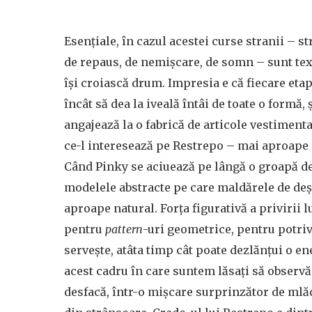
Esențiale, în cazul acestei curse stranii – 
de repaus, de nemișcare, de somn – sunt text
își croiască drum. Impresia e că fiecare etap
încât să dea la iveală întâi de toate o formă,
angajează la o fabrică de articole vestiment
ce-l interesează pe Restrepo – mai aproape 
Când Pinky se aciuează pe lângă o groapă d
modelele abstracte pe care maldărele de deș
aproape natural. Forța figurativă a privirii
pentru
pattern
-uri geometrice, pentru potriv
servește, atâta timp cât poate dezlănțui o e
acest cadru în care suntem lăsați să obser
desfacă, într-o mișcare surprinzător de mlădi