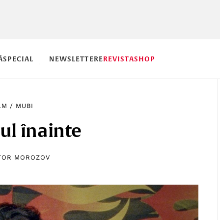
Ă
SPECIAL
NEWSLETTERE
REVISTA
SHOP
LM
/
MUBI
ul înainte
TOR MOROZOV