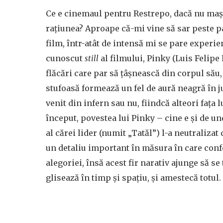
Ce e cinemaul pentru Restrepo, dacă nu mașin
rațiunea? Aproape că-mi vine să sar peste p
film, într-atât de intensă mi se pare experi
cunoscut
still
al filmului, Pinky
(Luis Felipe 
flăcări care par să țâșnească din corpul său, 
stufoasă formează un fel de aură neagră în j
venit din infern sau nu, fiindcă alteori fața l
început, povestea lui Pinky – cine e și de un
al cărei lider (numit „Tatăl”) l-a neutralizat
un detaliu important în măsura în care confe
alegoriei, însă acest fir narativ ajunge să s
glisează în timp și spațiu, și amestecă totul.