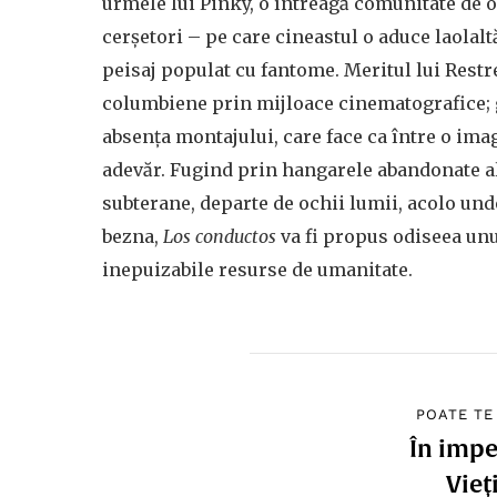
urmele lui Pinky, o întreagă comunitate de o
cerșetori – pe care cineastul o aduce laolalt
peisaj populat cu fantome. Meritul lui Restr
columbiene prin mijloace cinematografice; g
absența montajului, care face ca între o ima
adevăr. Fugind prin hangarele abandonate al
subterane, departe de ochii lumii, acolo und
bezna,
Los conductos
va fi propus odiseea unu
inepuizabile resurse de umanitate.
POATE TE
În impe
Vieț