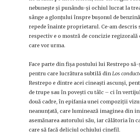
nebunește și punându-și ochiul lucrat la tre
sânge a glonțului înspre bușonul de benzină 
repede înainte proprietarul. Ce-am descris s
respectiv e o mostră de concizie regizorală 
care vor urma.
Face parte din fișa postului lui Restrepo să-
pentru care lucrătura subtilă din
Los conduc
Restrepo e dintre acei cineaști ascunși, pen
de trupe sau în povești cu tâlc – ci în vertiju
două cadre, în epifania unei compoziții vizu
neanunțată, care luminează imaginea din in
asemănarea autorului său, iar călătoria în ca
care să facă deliciul ochiului cinefil.