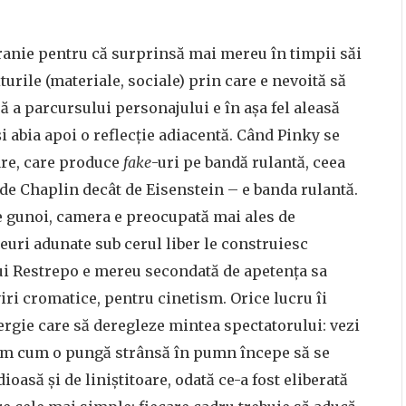
stranie pentru că surprinsă mai mereu în timpii săi
urile (materiale, sociale) prin care e nevoită să
ă a parcursului personajului e în așa fel aleasă
 și abia apoi o reflecție adiacentă. Când Pinky se
are, care produce
fake
-uri pe bandă rulantă, ceea
de Chaplin decât de Eisenstein – e banda rulantă.
e gunoi, camera e preocupată mai ales de
euri adunate sub cerul liber le construiesc
 lui Restrepo e mereu secondată de apetența sa
iri cromatice, pentru cinetism. Orice lucru îi
nergie care să deregleze mintea spectatorului: vezi
văm cum o pungă strânsă în pumn începe să se
oasă și de liniștitoare, odată ce-a fost eliberată