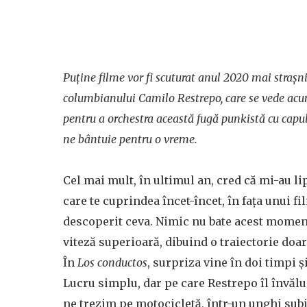
Puține filme vor fi scuturat anul 2020 mai strașn
columbianului Camilo Restrepo, care se vede acu
pentru a orchestra această fugă punkistă cu capul 
ne bântuie pentru o vreme.
Cel mai mult, în ultimul an, cred că mi-au l
care te cuprindea încet-încet, în fața unui fi
descoperit ceva. Nimic nu bate acest moment 
viteză superioară, dibuind o traiectorie doar
În
Los conductos
, surpriza vine în doi timpi ș
Lucru simplu, dar pe care Restrepo îl învălu
ne trezim pe motocicletă, într-un unghi subi