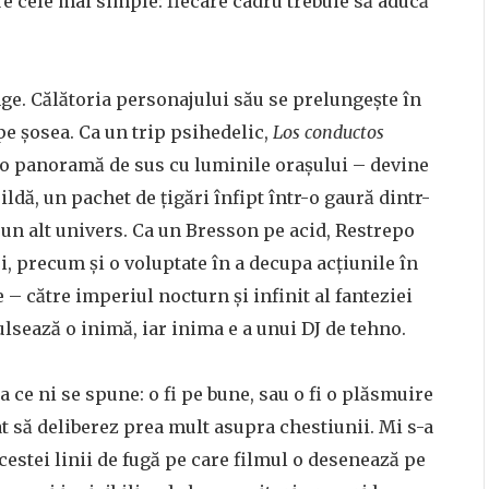
re cele mai simple: fiecare cadru trebuie să aducă
ge. Călătoria personajului său se prelungește în
e șosea. Ca un trip psihedelic,
Los conductos
ă, o panoramă de sus cu luminile orașului – devine
ildă, un pachet de țigări înfipt într-o gaură dintr-
 un alt univers. Ca un Bresson pe acid, Restrepo
, precum și o voluptate în a decupa acțiunile în
– către imperiul nocturn și infinit al fanteziei
lsează o inimă, iar inima e a unui DJ de tehno.
 ce ni se spune: o fi pe bune, sau o fi o plăsmuire
tat să deliberez prea mult asupra chestiunii. Mi s-a
cestei linii de fugă pe care filmul o desenează pe