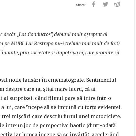
ic decât „Los Conductos”, debutul mult așteptat al
m pe MUBI. Lui Restrepo nu-i trebuie mai mult de 1h10
înainte, prin societate și împotriva ei, care promite să
ipsit noile lansări în cinematografe. Sentimentul
lm despre care nu știai mare lucru, că ai
al surprizei, când filmul pare să intre într-o
 a lui, care începe să se impună cu forța evidenței.
i trei mișcări care descriu furtul unei motociclete.
ie într-un joc de perspective haotic (dintr-odată
ectiv, iar lumea începe să se învârtă), accelerând