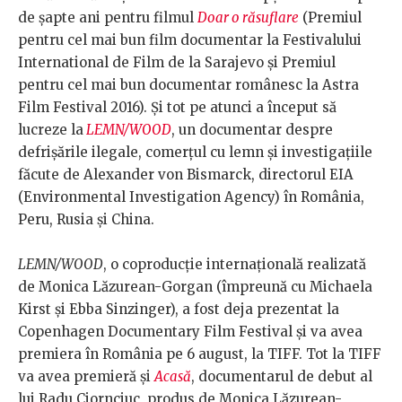
de șapte ani pentru filmul
Doar o răsuflare
(Premiul
pentru cel mai bun film documentar la Festivalului
International de Film de la Sarajevo și Premiul
pentru cel mai bun documentar românesc la Astra
Film Festival 2016). Și tot pe atunci a început să
lucreze la
LEMN/WOOD
, un documentar despre
defrișările ilegale, comerțul cu lemn și investigațiile
făcute de Alexander von Bismarck, directorul EIA
(Environmental Investigation Agency) în România,
Peru, Rusia și China.
LEMN/WOOD
, o coproducție internațională realizată
de Monica Lăzurean-Gorgan (împreună cu Michaela
Kirst și Ebba Sinzinger), a fost deja prezentat la
Copenhagen Documentary Film Festival și va avea
premiera în România pe 6 august, la TIFF. Tot la TIFF
va avea premieră și
Acasă
, documentarul de debut al
lui Radu Ciornciuc, produs de Monica Lăzurean-