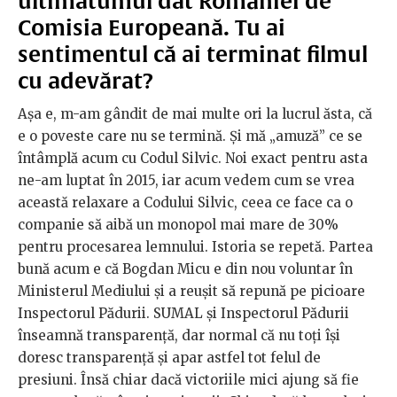
ultimatumul dat României de
Comisia Europeană. Tu ai
sentimentul că ai terminat filmul
cu adevărat?
Așa e, m-am gândit de mai multe ori la lucrul ăsta, că
e o poveste care nu se termină. Și mă „amuză” ce se
întâmplă acum cu Codul Silvic. Noi exact pentru asta
ne-am luptat în 2015, iar acum vedem cum se vrea
această relaxare a Codului Silvic, ceea ce face ca o
companie să aibă un monopol mai mare de 30%
pentru procesarea lemnului. Istoria se repetă. Partea
bună acum e că Bogdan Micu e din nou voluntar în
Ministerul Mediului și a reușit să repună pe picioare
Inspectorul Pădurii. SUMAL și Inspectorul Pădurii
înseamnă transparență, dar normal că nu toți își
doresc transparență și apar astfel tot felul de
presiuni. Însă chiar dacă victoriile mici ajung să fie