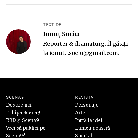
TEXT DE
Ionuț Sociu
Reporter & dramaturg. Îl găsiți
la ionut.i.sociu@gmail.com.
SCENA9
REVISTA
Despre noi
Personaje
Echipa Scena9
Arte
BRD și Scena9
Intră la idei
Vrei să publici pe
Lumea noastră
Scena9?
Special