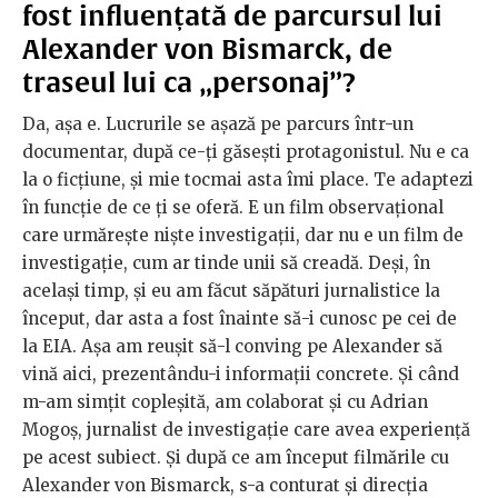
fost influențată de parcursul lui
Alexander von Bismarck, de
traseul lui ca „personaj”?
Da, așa e. Lucrurile se așază pe parcurs într-un
documentar, după ce-ți găsești protagonistul. Nu e ca
la o ficțiune, și mie tocmai asta îmi place. Te adaptezi
în funcție de ce ți se oferă. E un film observațional
care urmărește niște investigații, dar nu e un film de
investigație, cum ar tinde unii să creadă. Deși, în
același timp, și eu am făcut săpături jurnalistice la
început, dar asta a fost înainte să-i cunosc pe cei de
la EIA. Așa am reușit să-l conving pe Alexander să
vină aici, prezentându-i informații concrete. Și când
m-am simțit copleșită, am colaborat și cu Adrian
Mogoș, jurnalist de investigație care avea experiență
pe acest subiect. Și după ce am început filmările cu
Alexander von Bismarck, s-a conturat și direcția