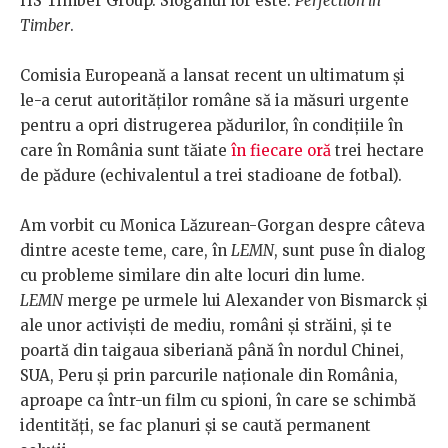
HS Timber Group. Sloganul lor este:
Perfection in
Timber
.
Comisia Europeană a lansat recent un ultimatum și
le-a cerut autorităților române să ia măsuri urgente
pentru a opri distrugerea pădurilor, în condițiile în
care în România sunt tăiate
în fiecare oră
trei hectare
de pădure (echivalentul a trei stadioane de fotbal).
Am vorbit cu Monica Lăzurean-Gorgan despre câteva
dintre aceste teme, care, în
LEMN
, sunt puse în dialog
cu probleme similare din alte locuri din lume.
LEMN
merge pe urmele lui Alexander von Bismarck și
ale unor activiști de mediu, români și străini, și te
poartă din taigaua siberiană până în nordul Chinei,
SUA, Peru și prin parcurile naționale din România,
aproape ca într-un film cu spioni, în care se schimbă
identități, se fac planuri și se caută permanent