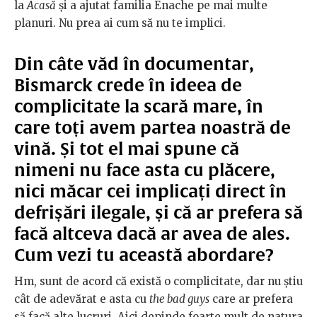
la
Acasă
și a ajutat familia Enache pe mai multe
planuri. Nu prea ai cum să nu te implici.
Din câte văd în documentar,
Bismarck crede în ideea de
complicitate la scară mare, în
care toți avem partea noastră de
vină. Și tot el mai spune că
nimeni nu face asta cu plăcere,
nici măcar cei implicați direct în
defrișări ilegale, și că ar prefera să
facă altceva dacă ar avea de ales.
Cum vezi tu această abordare?
Hm, sunt de acord că există o complicitate, dar nu știu
cât de adevărat e asta cu
the bad guys
care ar prefera
să facă alte lucruri. Aici depinde foarte mult de natura