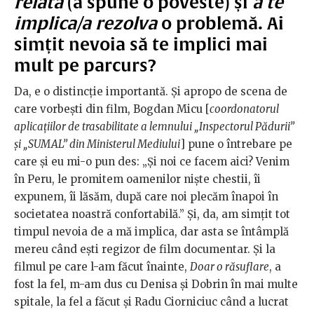
relata
(a spune o poveste) și
a te
implica/a rezolva
o problemă. Ai
simțit nevoia să te implici mai
mult pe parcurs?
Da, e o distincție importantă. Și apropo de scena de
care vorbești din film, Bogdan Micu [
coordonatorul
aplicațiilor de trasabilitate a lemnului „Inspectorul Pădurii”
și „SUMAL” din Ministerul Mediului
] pune o întrebare pe
care și eu mi-o pun des: „Și noi ce facem aici? Venim
în Peru, le promitem oamenilor niște chestii, îi
expunem, îi lăsăm, după care noi plecăm înapoi în
societatea noastră confortabilă.” Și, da, am simțit tot
timpul nevoia de a mă implica, dar asta se întâmplă
mereu când ești regizor de film documentar. Și la
filmul pe care l-am făcut înainte,
Doar o răsuflare
, a
fost la fel, m-am dus cu Denisa și Dobrin în mai multe
spitale, la fel a făcut și Radu Ciorniciuc când a lucrat