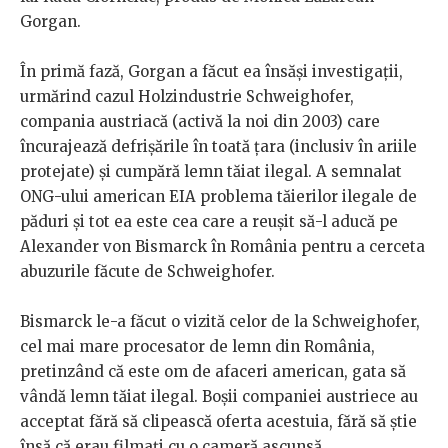
Gorgan.
În primă fază, Gorgan a făcut ea însăși investigații,
urmărind cazul Holzindustrie Schweighofer,
compania austriacă (activă la noi din 2003) care
încurajează defrișările în toată țara (inclusiv în ariile
protejate) și cumpără lemn tăiat ilegal. A semnalat
ONG-ului american EIA problema tăierilor ilegale de
păduri și tot ea este cea care a reușit să-l aducă pe
Alexander von Bismarck în România pentru a cerceta
abuzurile făcute de Schweighofer.
Bismarck le-a făcut o vizită celor de la Schweighofer,
cel mai mare procesator de lemn din România,
pretinzând că este om de afaceri american, gata să
vândă lemn tăiat ilegal. Boșii companiei austriece au
acceptat fără să clipească oferta acestuia, fără să știe
însă că erau filmați cu o cameră ascunsă.