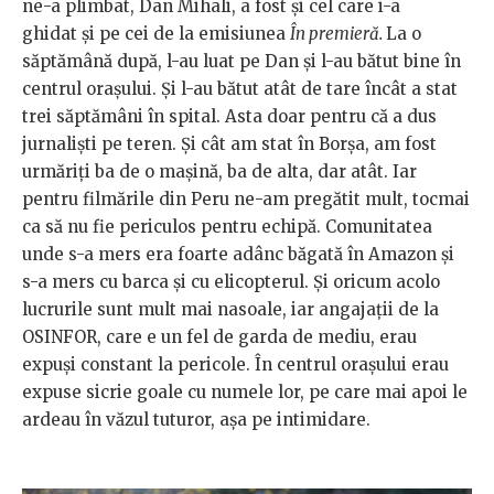
ne-a plimbat, Dan Mihali, a fost și cel care i-a
ghidat și pe cei de la emisiunea
În premieră.
La o
săptămână după, l-au luat pe Dan și l-au bătut bine în
centrul orașului. Și l-au bătut atât de tare încât a stat
trei săptămâni în spital. Asta doar pentru că a dus
jurnaliști pe teren. Și cât am stat în Borșa, am fost
urmăriți ba de o mașină, ba de alta, dar atât. Iar
pentru filmările din Peru ne-am pregătit mult, tocmai
ca să nu fie periculos pentru echipă. Comunitatea
unde s-a mers era foarte adânc băgată în Amazon și
s-a mers cu barca și cu elicopterul. Și oricum acolo
lucrurile sunt mult mai nasoale, iar angajații de la
OSINFOR, care e un fel de garda de mediu, erau
expuși constant la pericole. În centrul orașului erau
expuse sicrie goale cu numele lor, pe care mai apoi le
ardeau în văzul tuturor, așa pe intimidare.