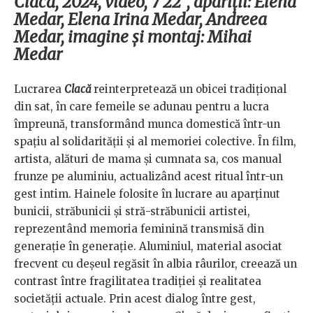
Clacă, 2024, video, 7’22’’, apariții: Elena
Medar, Elena Irina Medar, Andreea
Medar, imagine și montaj: Mihai
Medar
Lucrarea
Clacă
reinterpretează un obicei tradițional
din sat, în care femeile se adunau pentru a lucra
împreună, transformând munca domestică într-un
spațiu al solidarității și al memoriei colective. În film,
artista, alături de mama și cumnata sa, cos manual
frunze pe aluminiu, actualizând acest ritual într-un
gest intim. Hainele folosite în lucrare au aparținut
bunicii, străbunicii și stră-străbunicii artistei,
reprezentând memoria feminină transmisă din
generație în generație. Aluminiul, material asociat
frecvent cu deșeul regăsit în albia râurilor, creează un
contrast între fragilitatea tradiției și realitatea
societății actuale. Prin acest dialog între gest,