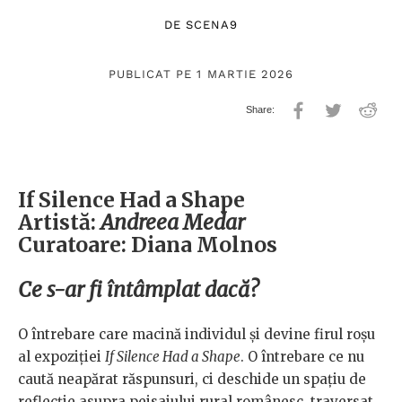
DE
SCENA9
PUBLICAT PE 1 MARTIE 2026
If Silence Had a Shape
Artistă:
Andreea Medar
Curatoare: Diana Molnos
Ce s-ar fi întâmplat dacă?
O întrebare care macină individul și devine firul roșu
al expoziției
If Silence Had a Shape
. O întrebare ce nu
caută neapărat răspunsuri, ci deschide un spațiu de
reflecție asupra peisajului rural românesc, traversat