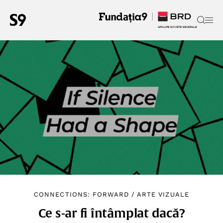
CONNECTIONS: FORWARD
/
ARTE VIZUALE
Ce s-ar fi întâmplat dacă?