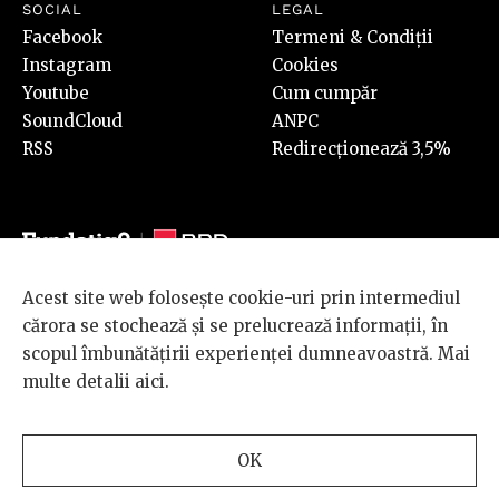
SOCIAL
LEGAL
Facebook
Termeni & Condiții
Instagram
Cookies
Youtube
Cum cumpăr
SoundCloud
ANPC
RSS
Redirecționează 3,5%
Acest site web folosește cookie-uri prin intermediul
© 2026 BRD Groupe Société Générale, toate drepturile rezervate.
cărora se stochează și se prelucrează informații, în
Scena 9 este un proiect sustinut de
BRD GROUPE SOCIÉTÉ
scopul îmbunătățirii experienței dumneavoastră. Mai
GÉNÉRALE
.
multe detalii
aici
.
Design and development
OK
by
INTERKORP