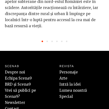
apelor subterane din nord-estul României este în
scădere. Autoritățile reacționează cu întârziere, iar
discrepanța dintre rural și urban îi împinge pe
localnici într-o luptă pentru accesul la cea mai de
bază resursă a vieții.
SCENA9
REVISTA
Despre noi
Personaje
Echipa Scena9
Arte
BRD și Scena9
Intră la idei
Vrei să publici pe
Lumea noastră
Scena9?
Special
Newsletter
Contact