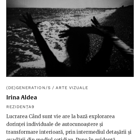
(DE)GENERATION/S
/
ARTE VIZUALE
Irina Aldea
REZIDENȚA9
Lucrarea Când sunt vie are la bază explorarea
dorinței individuale de autocunoaștere și
transformare interioară, prin intermediul detașării și
evadării din mediul cotidian. Pune în evidență