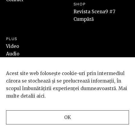
SHOP
Revista Scena9 #7
Cumpără
PLUS
Video
Audio
Foto
Acest site web folosește cookie-uri prin intermediul
cărora se stochează și se prelucrează informații, în
SOCIAL
LEGAL
scopul îmbunătățirii experienței dumneavoastră. Mai
Facebook
Termeni & Condiții
multe detalii
aici
.
Instagram
Cookies
Youtube
Cum cumpăr
SoundCloud
ANPC
OK
RSS
Redirecționează 3,5%