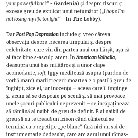
your powerful back
” -
Gardenia
) și despre riscuri și
excese greu de explicat unui nefumător („
I hope I’m
not losing my life tonight
” –
In The Lobby
).
Dar
Post Pop Depression
include și vreo câteva
observații despre trecerea timpului și despre
celebritate, care vin din partea unui om hârșit, așa că
ai face bine s-asculți atent. În
American Valhalla
,
deasupra unui bas milităros și a unor clape
acomodante,
soft
, Iggy meditează asupra (pardon de
vorbă mare) marii treceri: moartea e o pastilă greu de
înghițit, zice el, iar inocența – aceea care îl împinge
și-acum să se despoaie pe scenă și să mai provoace
unele șocuri publicului neprevenit – se încăpățînează
să rămână al naibii de greu de definit. E al naibii de
greu să nu te treacă un frison când cântecul se
termină cu o repetiție „pe blanc”, fără nici un soi de
instrumentație dedesubt, care are aerul unui rămas-