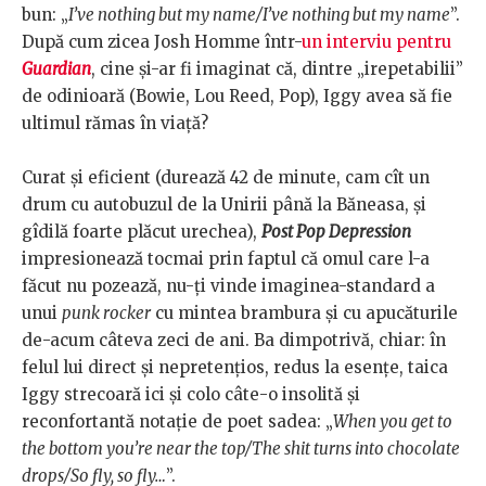
bun: „
I’ve nothing but my name/I’ve nothing but my name
”.
După cum zicea Josh Homme într-
un interviu pentru
Guardian
, cine și-ar fi imaginat că, dintre „irepetabilii”
de odinioară (Bowie, Lou Reed, Pop), Iggy avea să fie
ultimul rămas în viață?
Curat și eficient (durează 42 de minute, cam cît un
drum cu autobuzul de la Unirii până la Băneasa, și
gîdilă foarte plăcut urechea),
Post Pop Depression
impresionează tocmai prin faptul că omul care l-a
făcut nu pozează, nu-ți vinde imaginea-standard a
unui
punk rocker
cu mintea brambura și cu apucăturile
de-acum câteva zeci de ani. Ba dimpotrivă, chiar: în
felul lui direct și nepretențios, redus la esențe, taica
Iggy strecoară ici și colo câte-o insolită și
reconfortantă notație de poet sadea: „
When you get to
the bottom you’re near the top/The shit turns into chocolate
drops/So fly, so fly…
”.