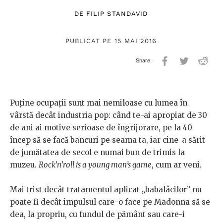
DE
FILIP STANDAVID
PUBLICAT PE 15 MAI 2016
Puține ocupații sunt mai nemiloase cu lumea în
vârstă decât industria pop: când te-ai apropiat de 30
de ani ai motive serioase de îngrijorare, pe la 40
încep să se facă bancuri pe seama ta, iar cine-a sărit
de jumătatea de secol e numai bun de trimis la
muzeu.
Rock’n’roll is a young man’s game
, cum ar veni.
Mai trist decât tratamentul aplicat „babalâcilor” nu
poate fi decât impulsul care-o face pe Madonna să se
dea, la propriu, cu fundul de pământ sau care-i