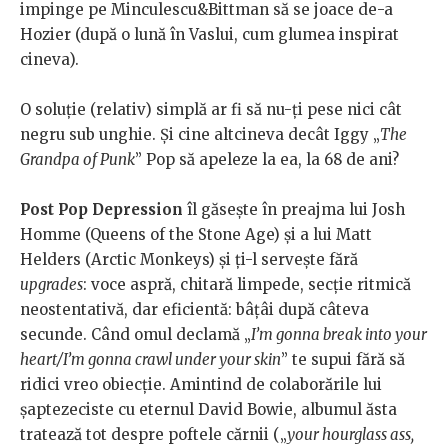
impinge pe Minculescu&Bittman să se joace de-a
Hozier (după o lună în Vaslui, cum glumea inspirat
cineva).
O soluție (relativ) simplă ar fi să nu-ți pese nici cât
negru sub unghie. Și cine altcineva decât Iggy „
The
Grandpa of Punk
” Pop să apeleze la ea, la 68 de ani?
Post Pop Depression
îl găsește în preajma lui Josh
Homme (Queens of the Stone Age) și a lui Matt
Helders (Arctic Monkeys) și ți-l servește fără
upgrades
: voce aspră, chitară limpede, secție ritmică
neostentativă, dar eficientă: bâțâi după câteva
secunde. Când omul declamă „
I’m gonna break into your
heart/I’m gonna crawl under your skin
” te supui fără să
ridici vreo obiecție. Amintind de colaborările lui
șaptezeciste cu eternul David Bowie, albumul ăsta
tratează tot despre poftele cărnii („
your hourglass ass,