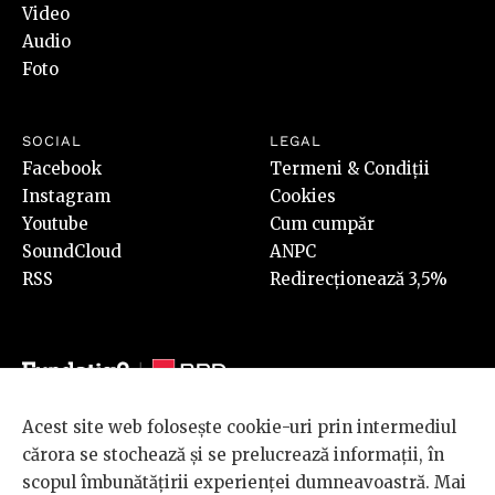
Video
Audio
Foto
SOCIAL
LEGAL
Facebook
Termeni & Condiții
Instagram
Cookies
Youtube
Cum cumpăr
SoundCloud
ANPC
RSS
Redirecționează 3,5%
Acest site web folosește cookie-uri prin intermediul
© 2026 BRD Groupe Société Générale, toate drepturile rezervate.
cărora se stochează și se prelucrează informații, în
Scena 9 este un proiect sustinut de
BRD GROUPE SOCIÉTÉ
scopul îmbunătățirii experienței dumneavoastră. Mai