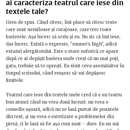
ai caracteriza teatrul care iese din
textele tale?
Greu de spus. Când citesc, îmi place să citesc texte
care sunt nemiloase și curajoase, care trec toate
barierele. Așa încerc să scriu și eu. Nu zic că îmi iese,
dar încerc. Există o expresie, ”runner’s high”, adică
extazul alergătorului. Este o stare euforică ce apare
după ce ai depășit bariera unde crezi că nu mai poți,
gata, trebuie să te oprești. Eu simt ceva asemănător în
timpul scrisului, când reușesc să-mi depășesc
limitele.
Teatrul care iese din textele mele cred că e un teatru
bun atunci când nu vrea două lucruri: nu vrea o
comedie ușoară, adică nu se lasă purtat de poantele
din text, și nu vrea o estetizare a problemelor din
piesă, ci le lasă să fie așa cum sunt – dure. Eu nu mă