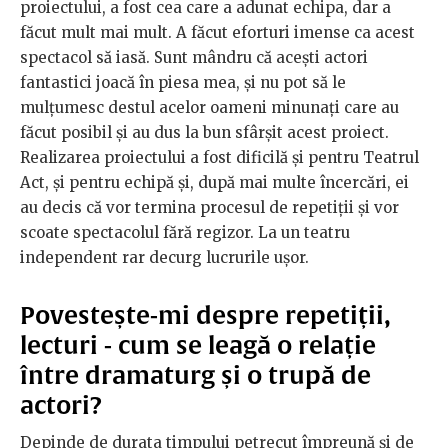
proiectului, a fost cea care a adunat echipa, dar a
făcut mult mai mult. A făcut eforturi imense ca acest
spectacol să iasă. Sunt mândru că acești actori
fantastici joacă în piesa mea, și nu pot să le
mulțumesc destul acelor oameni minunați care au
făcut posibil și au dus la bun sfârșit acest proiect.
Realizarea proiectului a fost dificilă și pentru Teatrul
Act, și pentru echipă și, după mai multe încercări, ei
au decis că vor termina procesul de repetiții și vor
scoate spectacolul fără regizor. La un teatru
independent rar decurg lucrurile ușor.
Povestește-mi despre repetiții,
lecturi - cum se leagă o relație
între dramaturg și o trupă de
actori?
Depinde de durata timpului petrecut împreună și de