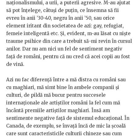
naționalismului, a urii, a puterii agresive. M-au ajutat
să pot înțelege, câtuși de puțin, ce însemna să fii
evreu în anii ’30-40, negru în anii ’50, sau orice
element iritant din societatea de azi: gay, refugiat,
femeie inteligentă etc. Și, evident, m-au lăsat cu niște
traume psihice din care a trebuit să-mi revin în cursul
anilor. Dar nu am nici un fel de sentiment negativ
față de români, pentru că nu cred că acei copii au fost
de vină.
Azi nu fac diferență între a mă distra cu români sau
cu maghiari, mă simt bine în ambele companii și
culturi, de pildă mă bucur pentru succesele
internaționale ale artiștilor români la fel cum mă
încântă premiile artiștilor maghiari. Însă am
sentimente negative față de sistemul educațional. În
Canada, de exemplu, se învață încă de mic la școală
care sunt caracteristicile culturii chineze sau cum