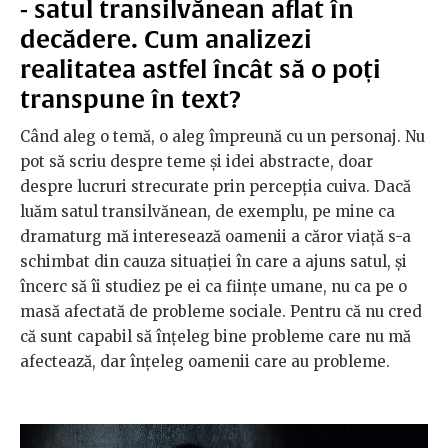
- satul transilvănean aflat în
decădere. Cum analizezi
realitatea astfel încât să o poți
transpune în text?
Când aleg o temă, o aleg împreună cu un personaj. Nu
pot să scriu despre teme și idei abstracte, doar
despre lucruri strecurate prin percepția cuiva. Dacă
luăm satul transilvănean, de exemplu, pe mine ca
dramaturg mă interesează oamenii a căror viață s-a
schimbat din cauza situației în care a ajuns satul, și
încerc să îi studiez pe ei ca ființe umane, nu ca pe o
masă afectată de probleme sociale. Pentru că nu cred
că sunt capabil să înțeleg bine probleme care nu mă
afectează, dar înțeleg oamenii care au probleme.