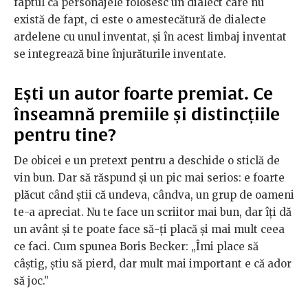
faptul că personajele folosesc un dialect care nu
există de fapt, ci este o amestecătură de dialecte
ardelene cu unul inventat, și în acest limbaj inventat
se integrează bine înjurăturile inventate.
Ești un autor foarte premiat. Ce
înseamnă premiile și distincțiile
pentru tine?
De obicei e un pretext pentru a deschide o sticlă de
vin bun. Dar să răspund și un pic mai serios: e foarte
plăcut când știi că undeva, cândva, un grup de oameni
te-a apreciat. Nu te face un scriitor mai bun, dar îți dă
un avânt și te poate face să-ți placă și mai mult ceea
ce faci. Cum spunea Boris Becker: „Îmi place să
câștig, știu să pierd, dar mult mai important e că ador
să joc.”