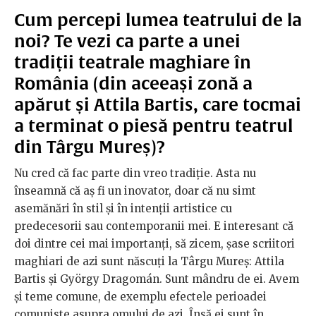
Cum percepi lumea teatrului de la
noi? Te vezi ca parte a unei
tradiții teatrale maghiare în
România (din aceeași zonă a
apărut și Attila Bartis, care tocmai
a terminat o piesă pentru teatrul
din Târgu Mureș)?
Nu cred că fac parte din vreo tradiție. Asta nu
înseamnă că aș fi un inovator, doar că nu simt
asemănări în stil și în intenții artistice cu
predecesorii sau contemporanii mei. E interesant că
doi dintre cei mai importanți, să zicem, șase scriitori
maghiari de azi sunt născuți la Târgu Mureș: Attila
Bartis și György Dragomán. Sunt mândru de ei. Avem
și teme comune, de exemplu efectele perioadei
comuniste asupra omului de azi. Însă ei sunt în