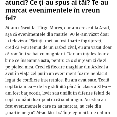
atunci? Ce ți-au spus ai tăi? Te-au
marcat evenimentele în vreun
fel?
M-am născut la Târgu Mureș, dar am crescut la Arad,
așa că evenimentele din martie ’90 le-am văzut doar
la televizor. Părinții mei au fost foarte îngrijorați,
cred că s-au temut de un război civil, eu am văzut doar
că românii se bat cu maghiarii. Dar am înțeles foarte
bine ce înseamnă asta, pentru că o simțeam zi de zi
pe pielea mea. Cred că fiecare maghiar din Ardeal a
avut în viață cel puțin un eveniment foarte neplăcut
legat de conflicte interetnice. Eu am avut sute. Toată
copilăria mea – de la grădiniță până în clasa a XII-a –
am fost batjocorit, lovit sau umilit în diferite feluri de
copii români doar pentru că sunt ungur. Acestea au
fost evenimentele care m-au marcat, nu cele din
„martie negru”. M-au făcut să înțeleg mai bine natura