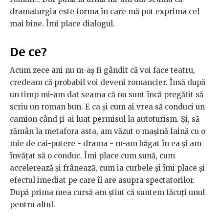
dramaturgia este forma în care mă pot exprima cel
mai bine. Îmi place dialogul.
De ce?
Acum zece ani nu m-aș fi gândit că voi face teatru,
credeam că probabil voi deveni romancier. Însă după
un timp mi-am dat seama că nu sunt încă pregătit să
scriu un roman bun. E ca și cum ai vrea să conduci un
camion când ți-ai luat permisul la autoturism. Și, să
rămân la metafora asta, am văzut o mașină faină cu o
mie de cai-putere - drama - m-am băgat în ea și am
învățat să o conduc. Îmi place cum sună, cum
accelerează și frânează, cum ia curbele și îmi place și
efectul imediat pe care îl are asupra spectatorilor.
După prima mea cursă am știut că suntem făcuți unul
pentru altul.