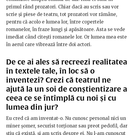
primul rând prozatori. Chiar dacă au scris sau vor
scrie și piese de teatru, tot prozatori vor rămâne,
pentru că acolo e lumea lor, între copertele
romanelor, în fraze lungi și apăsătoare. Asta se vede
imediat când citești romanele lor. Or lumea mea este
în aerul care vibrează între doi actori.
De ce ai ales să recreezi realitatea
în textele tale, în loc să o
inventezi? Crezi că teatrul ne
ajută la un soi de conștientizare a
ceea ce se întîmplă cu noi și cu
lumea din jur?
Eu cred că am inventat-o. Nu cunosc personal nici un
miner șomer, securist torționar sau preot pedofil, dar
știu că există, și am scris despre ei. Nu l-am cunoscut