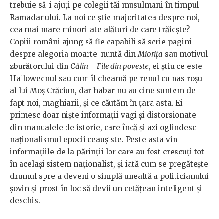
trebuie să-i ajuți pe colegii tăi musulmani în timpul
Ramadanului. La noi ce știe majoritatea despre noi,
cea mai mare minoritate alături de care trăiește?
Copiii români ajung să fie capabili să scrie pagini
despre alegoria moarte-nuntă din
Miorița
sau motivul
zburătorului din
Călin – File din poveste
, ei știu ce este
Halloweenul sau cum îl cheamă pe renul cu nas roșu
al lui Moș Crăciun, dar habar nu au cine suntem de
fapt noi, maghiarii, și ce căutăm în țara asta. Ei
primesc doar niște informații vagi și distorsionate
din manualele de istorie, care încă și azi oglindesc
naționalismul epocii ceaușiste. Peste asta vin
informațiile de la părinții lor care au fost crescuți tot
în același sistem naționalist, și iată cum se pregătește
drumul spre a deveni o simplă unealtă a politicianului
șovin și prost în loc să devii un cetățean inteligent și
deschis.