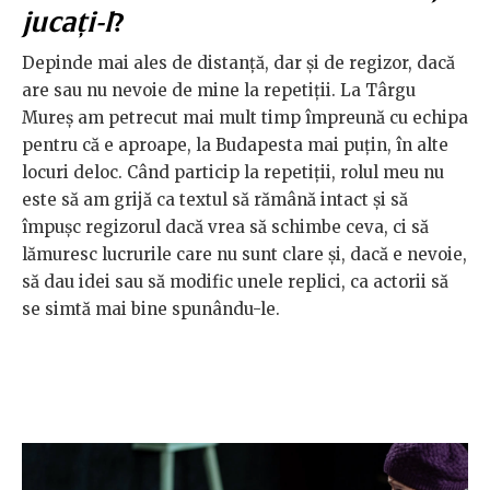
jucați-l
?
Depinde mai ales de distanță, dar și de regizor, dacă
are sau nu nevoie de mine la repetiții. La Târgu
Mureș am petrecut mai mult timp împreună cu echipa
pentru că e aproape, la Budapesta mai puțin, în alte
locuri deloc. Când particip la repetiții, rolul meu nu
este să am grijă ca textul să rămână intact și să
împușc regizorul dacă vrea să schimbe ceva, ci să
lămuresc lucrurile care nu sunt clare și, dacă e nevoie,
să dau idei sau să modific unele replici, ca actorii să
se simtă mai bine spunându-le.