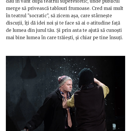
dau în vânt după teatrul superestetic, unde publicul
merge să privească tablouri frumoase. Cred mai mult
în teatrul ”socratic”, să zicem așa, care stârnește
discuții, îți dă idei noi și te face să ai o atitudine față
de lumea din jurul tău. Și prin asta te ajută să cunoști
mai bine lumea în care trăiești, și chiar pe tine însuți.