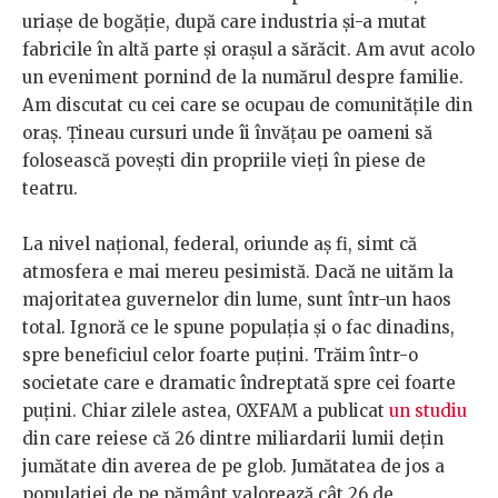
uriașe de bogăție, după care industria și-a mutat
fabricile în altă parte și orașul a sărăcit. Am avut acolo
un eveniment pornind de la numărul despre familie.
Am discutat cu cei care se ocupau de comunitățile din
oraș. Țineau cursuri unde îi învățau pe oameni să
folosească povești din propriile vieți în piese de
teatru.
La nivel național, federal, oriunde aș fi, simt că
atmosfera e mai mereu pesimistă. Dacă ne uităm la
majoritatea guvernelor din lume, sunt într-un haos
total. Ignoră ce le spune populația și o fac dinadins,
spre beneficiul celor foarte puțini. Trăim într-o
societate care e dramatic îndreptată spre cei foarte
puțini. Chiar zilele astea, OXFAM a publicat
un studiu
din care reiese că 26 dintre miliardarii lumii dețin
jumătate din averea de pe glob. Jumătatea de jos a
populației de pe pământ valorează cât 26 de