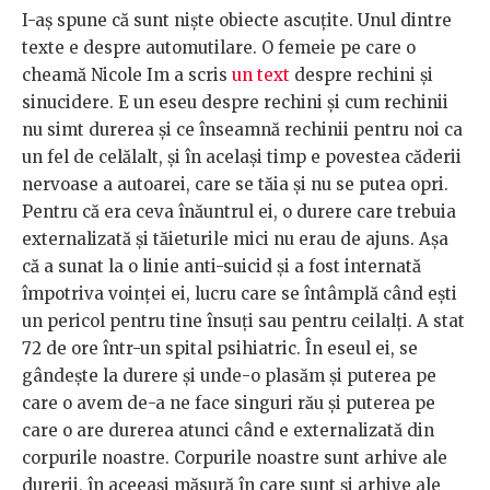
I-aș spune că sunt niște obiecte ascuțite. Unul dintre
texte e despre automutilare. O femeie pe care o
cheamă Nicole Im a scris
un text
despre rechini și
sinucidere. E un eseu despre rechini și cum rechinii
nu simt durerea și ce înseamnă rechinii pentru noi ca
un fel de celălalt, și în același timp e povestea căderii
nervoase a autoarei, care se tăia și nu se putea opri.
Pentru că era ceva înăuntrul ei, o durere care trebuia
externalizată și tăieturile mici nu erau de ajuns. Așa
că a sunat la o linie anti-suicid și a fost internată
împotriva voinței ei, lucru care se întâmplă când ești
un pericol pentru tine însuți sau pentru ceilalți. A stat
72 de ore într-un spital psihiatric. În eseul ei, se
gândește la durere și unde-o plasăm și puterea pe
care o avem de-a ne face singuri rău și puterea pe
care o are durerea atunci când e externalizată din
corpurile noastre. Corpurile noastre sunt arhive ale
durerii, în aceeași măsură în care sunt și arhive ale