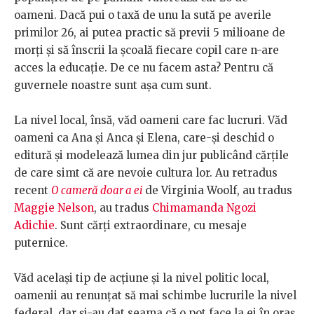
oameni. Dacă pui o taxă de unu la sută pe averile
primilor 26, ai putea practic să previi 5 milioane de
morți și să înscrii la școală fiecare copil care n-are
acces la educație. De ce nu facem asta? Pentru că
guvernele noastre sunt așa cum sunt.
La nivel local, însă, văd oameni care fac lucruri. Văd
oameni ca Ana și Anca și Elena, care-și deschid o
editură și modelează lumea din jur publicând cărțile
de care simt că are nevoie cultura lor. Au retradus
recent
O cameră doar a ei
de Virginia Woolf, au tradus
Maggie Nelson
, au tradus
Chimamanda Ngozi
Adichie
. Sunt cărți extraordinare, cu mesaje
puternice.
Văd același tip de acțiune și la nivel politic local,
oamenii au renunțat să mai schimbe lucrurile la nivel
federal, dar și-au dat seama că o pot face la ei în oraș.