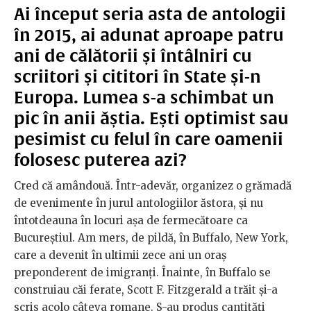
Ai început seria asta de antologii
în 2015, ai adunat aproape patru
ani de călătorii și întâlniri cu
scriitori și cititori în State și-n
Europa. Lumea s-a schimbat un
pic în anii ăștia. Ești optimist sau
pesimist cu felul în care oamenii
folosesc puterea azi?
Cred că amândouă. Într-adevăr, organizez o grămadă
de evenimente în jurul antologiilor ăstora, și nu
întotdeauna în locuri așa de fermecătoare ca
Bucureștiul. Am mers, de pildă, în Buffalo, New York,
care a devenit în ultimii zece ani un oraș
preponderent de imigranți. Înainte, în Buffalo se
construiau căi ferate, Scott F. Fitzgerald a trăit și-a
scris acolo câteva romane. S-au produs cantități