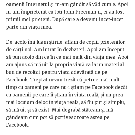
oamenii Internetul și m-am gândit să văd cum e. Apoi
m-am împrietenit cu toți John Freeman-ii, ei au fost
primii mei prieteni. După care a devenit încet-încet
parte din viața mea.
De-acolo îmi luam știrile, aflam de copiii prietenilor,
de cărți noi. Am intrat în dezbateri. Apoi am început
să pun acolo din ce în ce mai mult din viața mea. Apoi
am ajuns să mă uit la propria viață ca la un material
bun de recoltat pentru viața adevărată de pe
Facebook. Treptat m-am trezit că petrec mai mult
timp cu oameni pe care nu-i știam pe Facebook decât
cu oamenii pe care îi știam în viața reală, și nu prea
mai locuiam deloc în viața reală, să fiu pur și simplu,
să mă uit și să exist. Mai degrabă stăteam și mă
gândeam cum pot să potrivesc toate astea pe
Facebook.