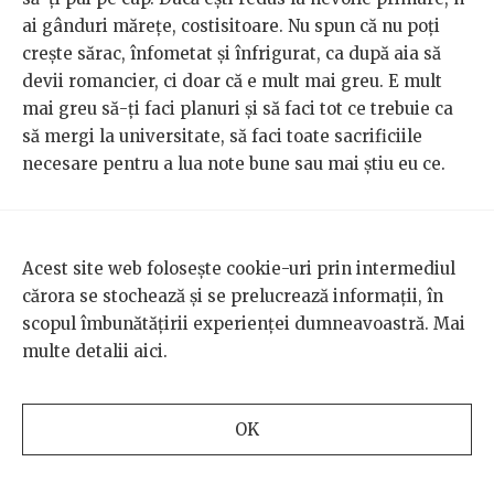
ai gânduri mărețe, costisitoare. Nu spun că nu poți
crește sărac, înfometat și înfrigurat, ca după aia să
devii romancier, ci doar că e mult mai greu. E mult
mai greu să-ți faci planuri și să faci tot ce trebuie ca
să mergi la universitate, să faci toate sacrificiile
necesare pentru a lua note bune sau mai știu eu ce.
Prin urmare, deoarece în cultura noastră ne simțim
inconfortabil cu inegalitățile astea, avem tendința să
Acest site web folosește cookie-uri prin intermediul
ne concentrăm pe excepții. America este minunată
cărora se stochează și se prelucrează informații, în
fiindcă Barack Obama a fost președinte. Dar Barack
scopul îmbunătățirii experienței dumneavoastră. Mai
Obama a fost excepția.
Toni Morrison
e o excepție. Și,
multe detalii
aici
.
dacă devenim o cultură a excepționalismului,
ignorăm cu desăvârșire faptul că culturile noastre
sunt structurate în moduri profund nedrepte.
OK
Mă preocupă mult lucrurile astea. Am alcătuit două