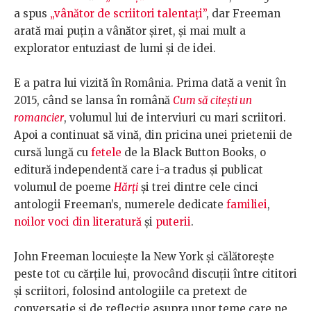
a spus
„vânător de scriitori talentați”
, dar Freeman
arată mai puțin a vânător șiret, și mai mult a
explorator entuziast de lumi și de idei.
E a patra lui vizită în România. Prima dată a venit în
2015, când se lansa în română
Cum să citești un
romancier
, volumul lui de interviuri cu mari scriitori.
Apoi a continuat să vină, din pricina unei prietenii de
cursă lungă cu
fetele
de la Black Button Books, o
editură independentă care i-a tradus și publicat
volumul de poeme
Hărți
și trei dintre cele cinci
antologii Freeman’s, numerele dedicate
familiei
,
noilor voci din literatură
și
puterii
.
John Freeman locuiește la New York și călătorește
peste tot cu cărțile lui, provocând discuții între cititori
și scriitori, folosind antologiile ca pretext de
conversație și de reflecție asupra unor teme care ne