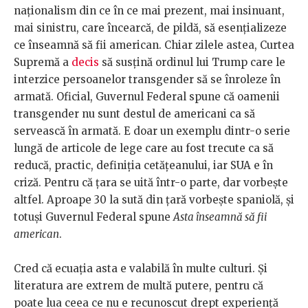
naționalism din ce în ce mai prezent, mai insinuant,
mai sinistru, care încearcă, de pildă, să esențializeze
ce înseamnă să fii american. Chiar zilele astea, Curtea
Supremă a
decis
să susțină ordinul lui Trump care le
interzice persoanelor transgender să se înroleze în
armată. Oficial, Guvernul Federal spune că oamenii
transgender nu sunt destul de americani ca să
servească în armată. E doar un exemplu dintr-o serie
lungă de articole de lege care au fost trecute ca să
reducă, practic, definiția cetățeanului, iar SUA e în
criză. Pentru că țara se uită într-o parte, dar vorbește
altfel. Aproape 30 la sută din țară vorbește spaniolă, și
totuși Guvernul Federal spune
Asta înseamnă să fii
american
.
Cred că ecuația asta e valabilă în multe culturi. Și
literatura are extrem de multă putere, pentru că
poate lua ceea ce nu e recunoscut drept experiență