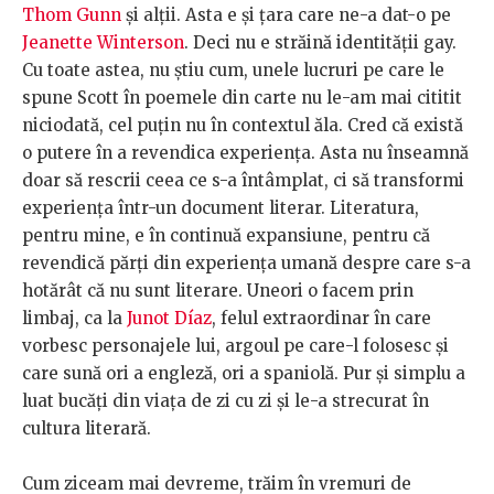
Thom Gunn
și alții. Asta e și țara care ne-a dat-o pe
Jeanette Winterson
. Deci nu e străină identității gay.
Cu toate astea, nu știu cum, unele lucruri pe care le
spune Scott în poemele din carte nu le-am mai cititit
niciodată, cel puțin nu în contextul ăla. Cred că există
o putere în a revendica experiența. Asta nu înseamnă
doar să rescrii ceea ce s-a întâmplat, ci să transformi
experiența într-un document literar. Literatura,
pentru mine, e în continuă expansiune, pentru că
revendică părți din experiența umană despre care s-a
hotărât că nu sunt literare. Uneori o facem prin
limbaj, ca la
Junot Díaz
, felul extraordinar în care
vorbesc personajele lui, argoul pe care-l folosesc și
care sună ori a engleză, ori a spaniolă. Pur și simplu a
luat bucăți din viața de zi cu zi și le-a strecurat în
cultura literară.
Cum ziceam mai devreme, trăim în vremuri de