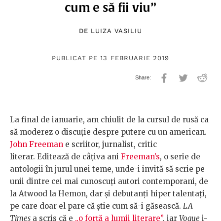
cum e să fii viu”
DE
LUIZA VASILIU
PUBLICAT PE 13 FEBRUARIE 2019
La final de ianuarie, am chiulit de la cursul de rusă ca
să moderez o discuție despre putere cu un american.
John Freeman
e scriitor, jurnalist, critic
literar. Editează de câțiva ani
Freeman’s
, o serie de
antologii în jurul unei teme, unde-i invită să scrie pe
unii dintre cei mai cunoscuți autori contemporani, de
la Atwood la Hemon, dar și debutanți hiper talentați,
pe care doar el pare că știe cum să-i găsească.
LA
Times
a scris că e
„o forță a lumii literare”
, iar
Vogue
i-