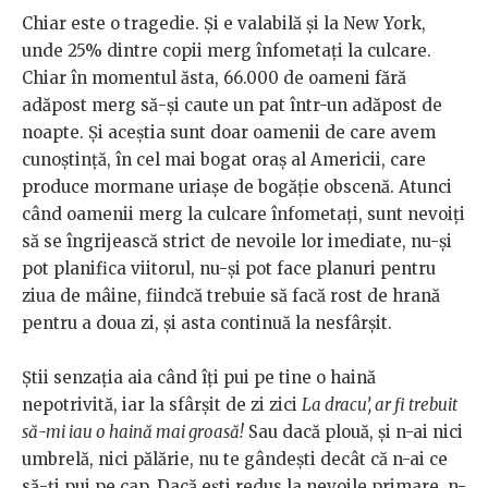
Chiar este o tragedie. Și e valabilă și la New York,
unde 25% dintre copii merg înfometați la culcare.
Chiar în momentul ăsta, 66.000 de oameni fără
adăpost merg să-și caute un pat într-un adăpost de
noapte. Și aceștia sunt doar oamenii de care avem
cunoștință, în cel mai bogat oraș al Americii, care
produce mormane uriașe de bogăție obscenă. Atunci
când oamenii merg la culcare înfometați, sunt nevoiți
să se îngrijească strict de nevoile lor imediate, nu-și
pot planifica viitorul, nu-și pot face planuri pentru
ziua de mâine, fiindcă trebuie să facă rost de hrană
pentru a doua zi, și asta continuă la nesfârșit.
Știi senzația aia când îți pui pe tine o haină
nepotrivită, iar la sfârșit de zi zici
La dracu’, ar fi trebuit
să-mi iau o haină mai groasă!
Sau dacă plouă, și n-ai nici
umbrelă, nici pălărie, nu te gândești decât că n-ai ce
să-ți pui pe cap. Dacă ești redus la nevoile primare, n-