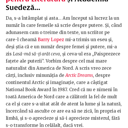
Suedeză...
Da, s-a întâmplat și asta… Am început să lucrez la un
număr în care femeile să scrie despre putere. Și, când
adunasem cam o treime din texte, un scriitor pe
care-l cheamă
Barry Lopez
mi-a trimis un eseu și,
deși știa că e un număr despre femei și putere, mi-a
zis
Lasă-mă să-ți arăt ceva
, și ceva-ul era „Paisprezece
fațete ale puterii”. Vorbim despre cel mai mare
naturalist din America de Nord. A scris vreo zece
cărți, inclusiv minunăția de
Arctic Dreams
, despre
continentul Arctic și imaginație, care a câștigat
National Book Award în 1987. Cred că nu e nimeni în
toată America de Nord care a călătorit la fel de mult
ca el și care s-a uitat atât de atent la lume și la natură,
încercând să asculte ce are ea să ne zică, în propria ei
limbă, și s-o aprecieze și să-i aprecieze misterul, fără
s-o transforme în celălalt, dacă vrei.