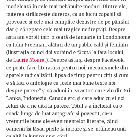
modelează în cele mai nebănuite moduri. Dintre ele,
puterea strălucește dureros, ca un lucru capabil să
provoace și cele mai cumplite dezastre de pe pământ,
dar și să repare cele mai tragice nedreptăți. Despre
asta am vorbit într-o seară de ianuarie în Londohome
cu John Freeman, alături de un public cald și feminin
(ilustrația cu noi doi vorbind e făcută la fața locului,
de
Laurie Mouret
). Despre asta și despre Facebook,
ce poate face literatura pentru noi, mecanismele din
spatele radicalizării, lipsa de timp pentru citit și cum
e să faci o antologie cu „cele mai bune texte noi
despre putere” și să aduni în ea autori care vin din Sri
Lanka, Indonezia, Canada etc. și care aduc cu ei noi
feluri de a ne uita la putere. Totul s-a încheiat cu o
coadă lungă de luat autografe și povestit, ca-n
vremurile bune ale evenimentelor literare, când
oamenii își lăsau pieile la intrare și se-ntâlneau unii
cu alții la lumina unei cărți.