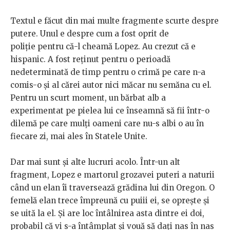
Textul e făcut din mai multe fragmente scurte despre
putere. Unul e despre cum a fost oprit de
poliție pentru că-l cheamă Lopez. Au crezut că e
hispanic. A fost reținut pentru o perioadă
nedeterminată de timp pentru o crimă pe care n-a
comis-o și al cărei autor nici măcar nu semăna cu el.
Pentru un scurt moment, un bărbat alb a
experimentat pe pielea lui ce înseamnă să fii într-o
dilemă pe care mulți oameni care nu-s albi o au în
fiecare zi, mai ales în Statele Unite.
Dar mai sunt și alte lucruri acolo. Într-un alt
fragment, Lopez e martorul grozavei puteri a naturii
când un elan îi traversează grădina lui din Oregon. O
femelă elan trece împreună cu puiii ei, se oprește și
se uită la el. Și are loc întâlnirea asta dintre ei doi,
probabil că vi s-a întâmplat și vouă să dați nas în nas