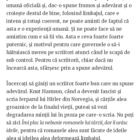
umană oficială și, dac-o spune frumos și adevărat și o
croiește destul de bine, folosind limbajul, care e
intens și totuși coerent, ne poate aminti de faptul că
asta e o experiență umană. Și ne poate face să ne
amintim cum e să fii viu. Asta e ceva foarte foarte
puternic, și motivul pentru care guvernele o să-i
hăituiască mereu pe scriitori atunci când le scapă de
sub control. Pentru că scriitorii, chiar dacă nu
încearcă asta, sfârșesc prin a spune adevărul.
Încercați să găsiți un scriitor foarte bun care nu spune
adevărul. Knut Hamsun, când a devenit fascist și
scria ferparul lui Hitler din Norvegia, și cărțile alea
groaznice de la finalul vieții, puteai să vezi
degradarea minții lui în proza pe care-o scria. Nu poți
să zici
Îmi plac la nebunie romanele lui târzii, dar îi urăsc
ideile
, pentru că romanele alea sunt făcute de ideile
alea și ideilea alea deformează limbajul.