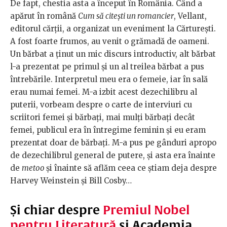
De fapt, chestia asta a început în România. Când a
apărut în română
Cum să citești un romancier
, Vellant,
editorul cărții, a organizat un eveniment la Cărturești.
A fost foarte frumos, au venit o grămadă de oameni.
Un bărbat a ținut un mic discurs introductiv, alt bărbat
l-a prezentat pe primul și un al treilea bărbat a pus
întrebările. Interpretul meu era o femeie, iar în sală
erau numai femei. M-a izbit acest dezechilibru al
puterii, vorbeam despre o carte de interviuri cu
scriitori femei și bărbați, mai mulți bărbați decât
femei, publicul era în întregime feminin și eu eram
prezentat doar de bărbați. M-a pus pe gânduri apropo
de dezechilibrul general de putere, și asta era înainte
de
metoo
și înainte să aflăm ceea ce știam deja despre
Harvey Weinstein și Bill Cosby…
Și chiar despre
Premiul Nobel
pentru Literatură
și Academia