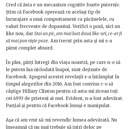
Cred că ăsta e un mecanism cognitiv foarte puternic.
Știm că Facebook operează cu același tip de
încurajare a unui comportament ca păcănelele, cu
valuri frecvente de dopamină. Verifici o poză, nici un
like nou, dar
Stai un pic, am mai luat două like-uri, ce-ar fi
să mai pun niște poze
. Am trecut prin asta și mi s-a
părut complet absurd.
În plus, părți întregi din viața noastră, pe care n-o să
le putem lua niciodată înapoi, sunt deținute de
Facebook. Apogeul acestei revelații s-a întâmplat în
timpul alegerilor din 2016. Am fost convins c-o să
câștige Hillary Clinton pentru că asta-mi ziceau toți
cei 4993 de prieteni ai mei. Evident, n-a fost adevărat.
Parțial și pentru că Facebook însuși e manipulat.
Așa că am vrut să-mi revendic lumea adevărată. Nu
înseamnă că nu mai trebuie să intri deloc pe