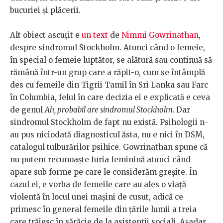
bucuriei și plăcerii.
Alt obiect ascuțit e
un text
de
Nimmi Gowrinathan
,
despre sindromul Stockholm. Atunci când o femeie,
în special o femeie luptător, se alătură sau continuă să
rămână într-un grup care a răpit-o, cum se întâmplă
des cu femeile din Tigrii Tamil în Sri Lanka sau Farc
în Columbia, felul în care decizia ei e explicată e ceva
de genul
Ah, probabil are sindromul Stockholm.
Dar
sindromul Stockholm de fapt nu există. Psihologii n-
au pus niciodată diagnosticul ăsta, nu e nici în DSM,
catalogul tulburărilor psihice. Gowrinathan spune că
nu putem recunoaște furia feminină atunci când
apare sub forme pe care le considerăm greșite. În
cazul ei, e vorba de femeile care au ales o viață
violentă în locul unei mașini de cusut, adică ce
primesc în general femeile din țările lumii a treia
care trăiesc în sărăcie de la asistenții sociali. Așadar,