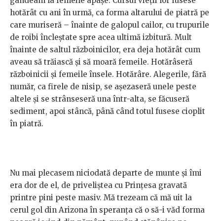
gândeam la femeile apașe. Cursul vieții lor fusese
hotărât cu ani în urmă, ca forma altarului de piatră pe
care muriseră – înainte de galopul cailor, cu trupurile
de roibi încleștate spre acea ultimă izbitură. Mult
înainte de saltul războinicilor, era deja hotărât cum
aveau să trăiască și să moară femeile. Hotărâseră
războinicii și femeile însele. Hotărâre. Alegerile, fără
număr, ca firele de nisip, se așezaseră unele peste
altele și se strânseseră una într-alta, se făcuseră
sediment, apoi stâncă, până când totul fusese cioplit
în piatră.
Nu mai plecasem niciodată departe de munte și îmi
era dor de el, de priveliștea cu Prințesa gravată
printre pini peste masiv. Mă trezeam că mă uit la
cerul gol din Arizona în speranța că o să-i văd forma