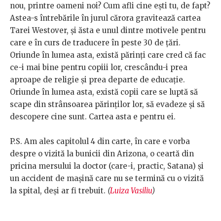
nou, printre oameni noi? Cum afli cine ești tu, de fapt?
Astea-s întrebările în jurul cărora gravitează cartea
Tarei Westover, și ăsta e unul dintre motivele pentru
care e în curs de traducere în peste 30 de țări.
Oriunde în lumea asta, există părinți care cred că fac
ce-i mai bine pentru copiii lor, crescându-i prea
aproape de religie și prea departe de educație.
Oriunde în lumea asta, există copii care se luptă să
scape din strânsoarea părinților lor, să evadeze și să
descopere cine sunt. Cartea asta e pentru ei.
P.S. Am ales capitolul 4 din carte, în care e vorba
despre o vizită la bunicii din Arizona, o ceartă din
pricina mersului la doctor (care-i, practic, Satana) și
un accident de mașină care nu se termină cu o vizită
la spital, deși ar fi trebuit.
(
Luiza Vasiliu
)