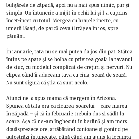
bulgărele de zăpadă, apoi nu a mai spus nimic, pur și
simplu. Un întuneric a mijit în ochii lui și l-a cuprins
încet-încet cu totul. Mergea cu brațele inerte, cu
umerii lăsați, de parcă ceva îl trăgea în jos, spre
pământ.
În ianuarie, tata nu se mai putea da jos din pat. Stătea
întins pe spate și se holba cu privirea goală la tavanul
de stuc, cu modelul complicat de crețuri și nervuri. Nu
clipea când îi aduceam tava cu cina, seară de seară.
Nu sunt sigură că știa că sunt acolo.
Atunci ne-a spus mama că mergem în Arizona.
Spunea că tata era ca floarea-soarelui – care murea
în zăpadă – și că în februarie trebuia dus și sădit la
soare. Așa că ne-am înghesuit în berlină și am mers
douăsprezece ore, străbătând canioane și gonind pe
autostrăzi întunecate, până când am ajuns la locuința