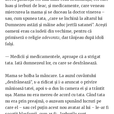
luau și ierburi de leac, și medicamente, care veneau
miercurea la mama și se duceau la doctor vinerea –
sau, cum spunea tata, „care se închină la altarul lui
Dumnezeu astăzi și mâine aduc jertfă satanei”. Acești
oameni erau ca iudeii din vechime, pentru că
primiseră o religie
adevărată
, dar tânjeau după idoli
falși.
— Medicii și medicamentele, aproape că a strigat
tata. Iată dumnezeul lor, cu care se desfrânează.
Mama se holba la mâncare. La auzul cuvântului
„desfrânează”, s-a ridicat și i-a aruncat o privire
mânioasă tatei, apoi s-a dus în camera ei și a trântit
ușa. Mama nu era mereu de acord cu tata. Când tata
nu era prin preajmă, o auzeam spunând lucruri pe
care el – sau cel puțin acest nou avatar al lui – le-ar fi
socotit blasfemii, cum ar fi: „Ierburile sunt