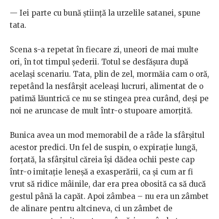
— Iei parte cu bună știință la urzelile satanei, spune
tata.
Scena s-a repetat în fiecare zi, uneori de mai multe
ori, în tot timpul șederii. Totul se desfășura după
același scenariu. Tata, plin de zel, mormăia cam o oră,
repetând la nesfârșit aceleași lucruri, alimentat de o
patimă lăuntrică ce nu se stingea prea curând, deși pe
noi ne aruncase de mult într-o stupoare amorțită.
Bunica avea un mod memorabil de a râde la sfârșitul
acestor predici. Un fel de suspin, o expirație lungă,
forțată, la sfârșitul căreia își dădea ochii peste cap
într-o imitație leneșă a exasperării, ca și cum ar fi
vrut să ridice mâinile, dar era prea obosită ca să ducă
gestul până la capăt. Apoi zâmbea – nu era un zâmbet
de alinare pentru altcineva, ci un zâmbet de