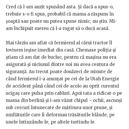
Cred că l-am auzit spunând asta. Și dacă a spus-o,
trebuie s-o fi spus, probabil că mama a răspuns în
șoaptă sau poate nu putea spune nimic, nu știu. Mi-
am închipuit mereu că l-a rugat să o ducă acasă.
Mai târziu am aflat că fermierul al cărui tractor îl
lovisem ieșise imediat din casă. Chemase poliția și
știam că am dat de bucluc, pentru că mașina nu era
asigurată și niciunul dintre noi nu avea centura de
siguranță. Au trecut poate douăzeci de minute de
când fermierul i-a anunțat pe cei de la Utah Energie
de accident până când cei de acolo au oprit curentul
ucigaș care pulsa prin cabluri. Apoi tata a ridicat-o pe
mama din berlină și i-am văzut chipul – ochii, ascunși
sub cercuri întunecate de mărimea unor prune, și
umflăturile care îi deformau trăsăturile blânde, pe
unele întinzându-le, pe altele turtindu-le.