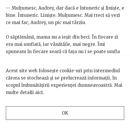
— Mulțumesc, Audrey, dar dacă e întuneric și liniște, e
bine. Întuneric. Liniște. Mulțumesc. Mai treci să vezi
ce mai fac, Audrey, un pic mai târziu.
O săptămână, mama nu a ieșit din beci. În fiecare zi
era mai umflată, iar vânătăile, mai negre. Îmi
spuneam în fiecare seară că fața nu i se poate umfla
și deforma mai mult, dar în fiecare dimineață era mai
neagră, mai tumefiată. După o săptămână, la apusul
Acest site web folosește cookie-uri prin intermediul
soarelui, am stins luminile și mama a urcat. Părea să
cărora se stochează și se prelucrează informații, în
aibă două obiecte prinse de frunte, cât niște mere de
scopul îmbunătățirii experienței dumneavoastră. Mai
mari, negre ca măslinele.
multe detalii
aici
.
Nu s-a mai pomenit nimic de spital. Momentul pentru
această decizie trecuse și a reveni la el ar fi însemnat
OK
să revenim la toată furia și teama provocate de
accident. Tata spunea că oricum doctorii nu aveau ce