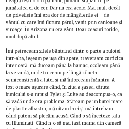
neagră ieșind din pământ, punând stăpânire pe
jumătatea ei de cer. Dar nu era acolo. Mai mult decât
de priveliște îmi era dor de mângâierile ei – de
vântul cu care îmi flutura părul, venit prin canioane și
viroage. În Arizona nu era vânt. Doar ceasuri toride,
unul după altul.
Îmi petreceam zilele bântuind dintr-o parte a rulotei
într-alta, ieșeam pe ușa din spate, traversam curticica
interioară, mă duceam până la hamac, ocoleam până
la verandă, unde treceam pe lângă silueta
semiconștientă a tatei și mă întorceam înăuntru. A
fost o mare ușurare când, în ziua a șasea, căruța
bunicului s-a rupt și Tyler și Luke au descompus-o, ca
să vadă unde era problema. Stăteam pe un butoi mare
de plastic albastru, mă uitam la ei și mă întrebam
când putem să plecăm acasă. Când o să înceteze tata
cu Illuminati. Când n-o să mai iasă mama din cameră