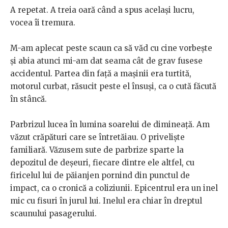
A repetat. A treia oară când a spus același lucru,
vocea îi tremura.
M-am aplecat peste scaun ca să văd cu cine vorbește
și abia atunci mi-am dat seama cât de grav fusese
accidentul. Partea din față a mașinii era turtită,
motorul curbat, răsucit peste el însuși, ca o cută făcută
în stâncă.
Parbrizul lucea în lumina soarelui de dimineață. Am
văzut crăpături care se întretăiau. O priveliște
familiară. Văzusem sute de parbrize sparte la
depozitul de deșeuri, fiecare dintre ele altfel, cu
firicelul lui de păianjen pornind din punctul de
impact, ca o cronică a coliziunii. Epicentrul era un inel
mic cu fisuri în jurul lui. Inelul era chiar în dreptul
scaunului pasagerului.