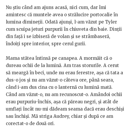
Nu știu când am ajuns acasă, nici cum, dar îmi
amintesc că muntele avea o strălucire portocalie în
lumina dimineții. Odată ajunși, l-am văzut pe Tyler
cum scuipa jeturi purpurii în chiuveta din baie. Dinții
din față i se izbiseră de volan și se strâmbaseră,
îndoiți spre interior, spre cerul gurii.
Mama stătea întinsă pe canapea. A mormăit că o
dureau ochii de la lumină. Am tras storurile. A cerut
să meargă în beci, unde nu erau ferestre, așa că tata a
dus-o jos și nu am văzut-o câteva ore, până seara,
când i-am dus cina cu o lanternă cu lumină mată.
Când am văzut-o, nu am recunoscut-o. Amândoi ochii
erau purpuriu-închis, așa că păreau negri, și atât de
umflați încât nu-mi dădeam seama dacă erau deschiși
sau închiși. Mă striga Audrey, chiar și după ce am
corectat-o de două ori.