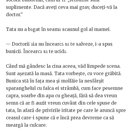
suplimente. Dacă aveți ceva mai grav, duceți-vă la
doctor.”
Tata nu a băgat în seamă scaunul gol al mamei.
— Doctorii ăia nu încearcă să te salveze, i-a spus
bunicii. Încearcă să te ucidă.
Când mă gândesc la cina aceea, văd limpede scena.
Sunt așezată la masă. Tata vorbește, cu voce grăbită.
Bunica stă în fața mea și molfăie la nesfârșit
sparanghelul cu falca ei strâmbă, cum face pesemne
capra, soarbe din apa cu gheață, fără să dea vreun
semn că ar fi auzit vreun cuvânt din cele spuse de
tata, în afară de privirile iritate pe care le aruncă spre
ceasul care-i spune că e încă prea devreme ca să
meargă la culcare.