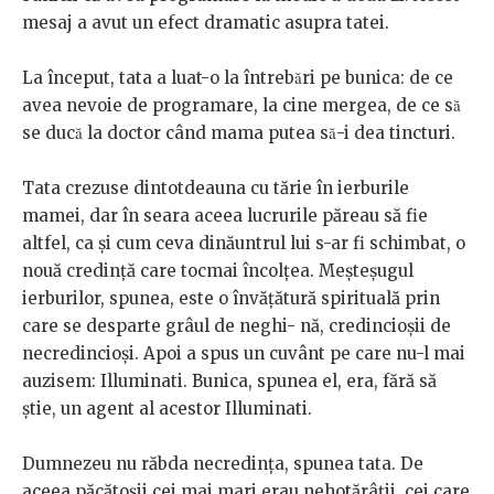
mesaj a avut un efect dramatic asupra tatei.
La început, tata a luat-o la întrebări pe bunica: de ce
avea nevoie de programare, la cine mergea, de ce să
se ducă la doctor când mama putea să-i dea tincturi.
Tata crezuse dintotdeauna cu tărie în ierburile
mamei, dar în seara aceea lucrurile păreau să fie
altfel, ca și cum ceva dinăuntrul lui s-ar fi schimbat, o
nouă credință care tocmai încolțea. Meșteșugul
ierburilor, spunea, este o învățătură spirituală prin
care se desparte grâul de neghi- nă, credincioșii de
necredincioși. Apoi a spus un cuvânt pe care nu-l mai
auzisem: Illuminati. Bunica, spunea el, era, fără să
știe, un agent al acestor Illuminati.
Dumnezeu nu răbda necredința, spunea tata. De
aceea păcătoșii cei mai mari erau nehotărâții, cei care