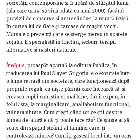
societății contemporane și îi apără de sfârșitul lumii
(ăla care urma să vină odată cu anul 2000), făcând
provizii de conserve și antrenându-i la muncă fizică
în curtea lui de fiare și carcase de mașini vechi.
Mama e o prezență care se șterge mereu în spatele
soțului. E specialistă în tincturi, ierburi, terapii
alternative și nașteri naturale.
Învățare
, proaspăt apărută la editura Publica, în
traducerea lui Paul Slayer Grigoriu, e o excursie într-
o lume retrasă din societate, care funcționează după
propriile reguli, cu niște părinți care încearcă să-și
crească copiii cum știu ei mai bine, dar îi expun, în
felul ăsta, la marginalizare, analfabetism funcțional,
vulnerabilitate. Cum crești când tot ce știi despre
lumea de-afară e că-ți poate face rău? Ce șanse ai să
scapi din spațiul strâmt al familiei care-ți
controlează mintea? Cum îți găsești locul într-un oraș