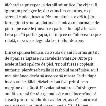
Richard se pricepea la detalii științifice. De obicei îi
ignoram prelegerile, dar atunci m-au prins, ca și
terenul ciudat, însetat. Ne-am plimbat o oră în jurul
formațiunii și ne-am întors la bunica cu mormane de
pietre pe care le țineam cu partea din față a bluzei.
Le-a pus în portbagaj și, în timp ce ne întorceam spre
rulotă, ne-a spus legenda lacrimilor de apaș.
Din ce spunea bunica, cu o sută de ani în urmă un trib
de apași se luptase cu cavaleria Statelor Unite pe
acele stânci spălate de ploi. Tribul fusese copleșit
numeric: pierduse bătălia și războiul se sfârșise. Nu-i
mai rămânea decât să aștepte să moară. Puțin după
începutul bătăliei, războincii au fost prinși pe o
margine de stâncă. Nu voiau să sufere o înfrângere
umilitoare, să fie răpuși unul câte unul încercând să
treacă printre rândurile cavaleriei, așa că s-au urcat
pe cai și s-au aruncat de pe munte. Când femeile