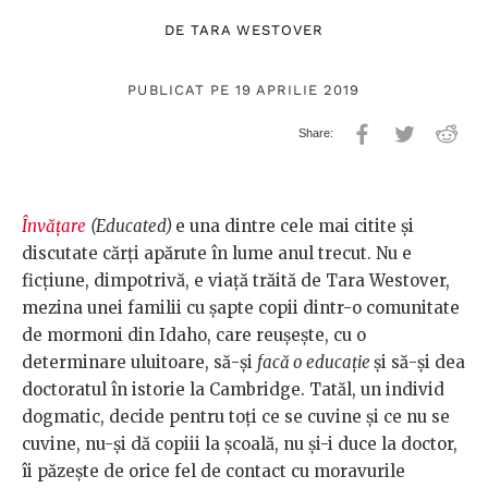
DE
TARA WESTOVER
PUBLICAT PE 19 APRILIE 2019
Învățare
(Educated)
e una dintre cele mai citite și
discutate cărți apărute în lume anul trecut. Nu e
ficțiune, dimpotrivă, e viață trăită de Tara Westover,
mezina unei familii cu șapte copii dintr-o comunitate
de mormoni din Idaho, care reușește, cu o
determinare uluitoare, să-și
facă o educație
și să-și dea
doctoratul în istorie la Cambridge. Tatăl, un individ
dogmatic, decide pentru toți ce se cuvine și ce nu se
cuvine, nu-și dă copiii la școală, nu și-i duce la doctor,
îi păzește de orice fel de contact cu moravurile