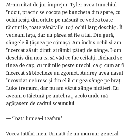
M-am uitat de jur împrejur. Tyler avea trunchiul
îndoit, practic se cocoța pe bancheta din spate, cu
ochii ieșiți din orbite pe măsură ce vedea toate
tăieturile, toate vânătăile, toți ochii larg deschiși. Îi
vedeam fața, dar nu părea să fie a lui. Din gură,
sângele îi țâșnea pe cămașă. Am închis ochii și am
încercat să uit dinții strâmbi pătați de sânge. I-am
deschis din nou ca să văd ce fac ceilalți. Richard se
ținea de cap, cu mâinile peste urechi, ca și cum ar fi
încercat să blocheze un zgomot. Audrey avea nasul
încovoiat nefiresc și din el îi curgea sânge pe braț.
Luke tremura, dar nu am văzut sânge nicăieri. Eu
aveam o tăietură pe antebraț, acolo unde mă
agățasem de cadrul scaunului.
— Toată lumea-i teafără?
Vocea tatălui meu. Urmată de un murmur general.