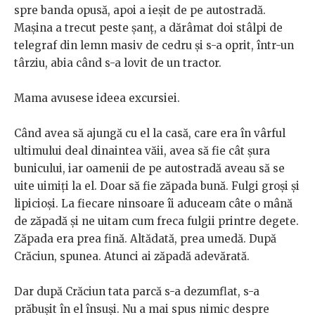
spre banda opusă, apoi a ieșit de pe autostradă.
Mașina a trecut peste șanț, a dărâmat doi stâlpi de
telegraf din lemn masiv de cedru și s-a oprit, într-un
târziu, abia când s-a lovit de un tractor.
Mama avusese ideea excursiei.
Când avea să ajungă cu el la casă, care era în vârful
ultimului deal dinaintea văii, avea să fie cât șura
bunicului, iar oamenii de pe autostradă aveau să se
uite uimiți la el. Doar să fie zăpada bună. Fulgi groși și
lipicioși. La fiecare ninsoare îi aduceam câte o mână
de zăpadă și ne uitam cum freca fulgii printre degete.
Zăpada era prea fină. Altădată, prea umedă. După
Crăciun, spunea. Atunci ai zăpadă adevărată.
Dar după Crăciun tata parcă s-a dezumflat, s-a
prăbușit în el însuși. Nu a mai spus nimic despre