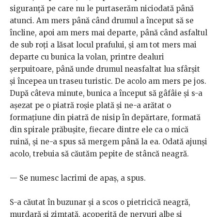
siguranță pe care nu le purtaserăm niciodată până
atunci. Am mers până când drumul a început să se
încline, apoi am mers mai departe, până când asfaltul
de sub roți a lăsat locul prafului, și am tot mers mai
departe cu bunica la volan, printre dealuri
șerpuitoare, până unde drumul neasfaltat lua sfârșit
și începea un traseu turistic. De acolo am mers pe jos.
După câteva minute, bunica a început să gâfâie și s-a
așezat pe o piatră roșie plată și ne-a arătat o
formațiune din piatră de nisip în depărtare, formată
din spirale prăbușite, fiecare dintre ele ca o mică
ruină, și ne-a spus să mergem până la ea. Odată ajunși
acolo, trebuia să căutăm pepite de stâncă neagră.
— Se numesc lacrimi de apaș, a spus.
S-a căutat în buzunar și a scos o pietricică neagră,
murdară și zimțată, acoperită de nervuri albe și