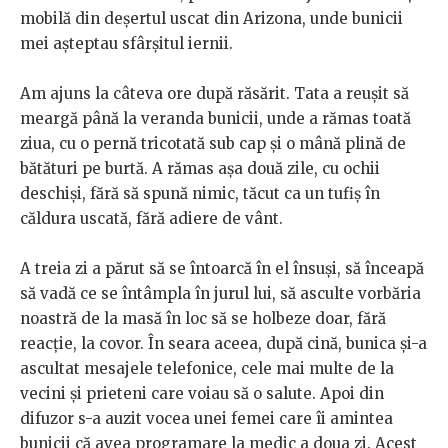
mobilă din deșertul uscat din Arizona, unde bunicii
mei așteptau sfârșitul iernii.
Am ajuns la câteva ore după răsărit. Tata a reușit să
meargă până la veranda bunicii, unde a rămas toată
ziua, cu o pernă tricotată sub cap și o mână plină de
bătături pe burtă. A rămas așa două zile, cu ochii
deschiși, fără să spună nimic, tăcut ca un tufiș în
căldura uscată, fără adiere de vânt.
A treia zi a părut să se întoarcă în el însuși, să înceapă
să vadă ce se întâmpla în jurul lui, să asculte vorbăria
noastră de la masă în loc să se holbeze doar, fără
reacție, la covor. În seara aceea, după cină, bunica și-a
ascultat mesajele telefonice, cele mai multe de la
vecini și prieteni care voiau să o salute. Apoi din
difuzor s-a auzit vocea unei femei care îi amintea
bunicii că avea programare la medic a doua zi. Acest