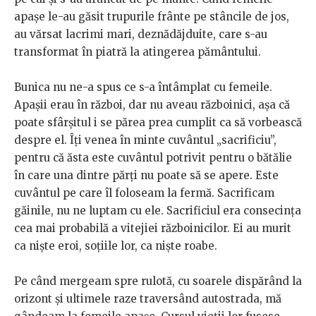
apașe le-au găsit trupurile frânte pe stâncile de jos,
au vărsat lacrimi mari, deznădăjduite, care s-au
transformat în piatră la atingerea pământului.
Bunica nu ne-a spus ce s-a întâmplat cu femeile.
Apașii erau în război, dar nu aveau războinici, așa că
poate sfârșitul i se părea prea cumplit ca să vorbească
despre el. Îți venea în minte cuvântul „sacrificiu”,
pentru că ăsta este cuvântul potrivit pentru o bătălie
în care una dintre părți nu poate să se apere. Este
cuvântul pe care îl foloseam la fermă. Sacrificam
găinile, nu ne luptam cu ele. Sacrificiul era consecința
cea mai probabilă a vitejiei războinicilor. Ei au murit
ca niște eroi, soțiile lor, ca niște roabe.
Pe când mergeam spre rulotă, cu soarele dispărând la
orizont și ultimele raze traversând autostrada, mă