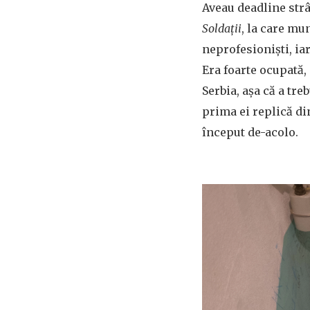
Aveau deadline strâ
Soldații
, la care mu
neprofesioniști, ia
Era foarte ocupată, 
Serbia, așa că a tre
prima ei replică d
început de-acolo.