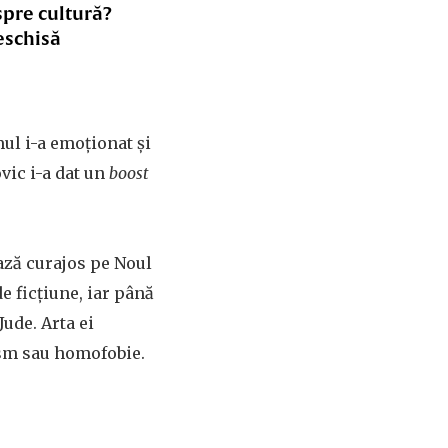
spre cultură?
eschisă
mul i-a emoționat și
ovic i-a dat un
boost
ază curajos pe Noul
e ficțiune, iar până
Jude. Arta ei
ism sau homofobie.