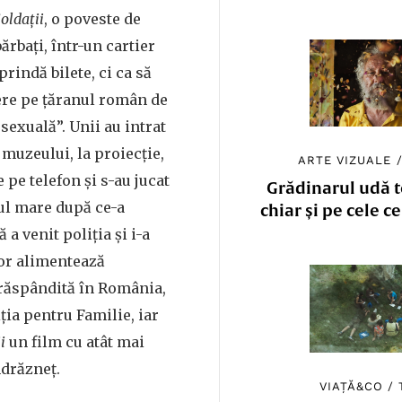
oldații
, o poveste de
ărbați, într-un cartier
prindă bilete, ci ca să
ere pe țăranul român de
xuală”. Unii au intrat
 muzeului, la proiecție,
ARTE VIZUALE
pe telefon și s-au jucat
Grădinarul udă to
ul mare după ce-a
chiar și pe cele c
 a venit poliția și i-a
lor alimentează
răspândită în România,
ția pentru Familie, iar
ii
un film cu atât mai
ndrăzneț.
VIAȚĂ&CO
/