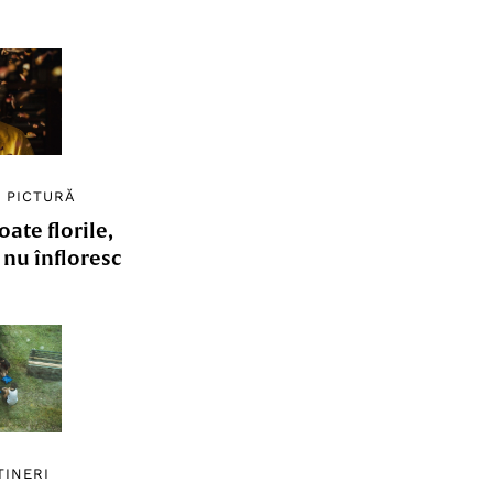
/
PICTURĂ
ate florile,
e nu înfloresc
TINERI