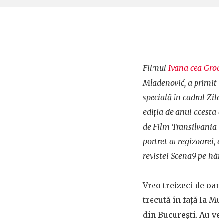
Filmul
Ivana cea Gro
Mladenović, a primit
specială în cadrul Zi
ediția de anul acesta 
de Film Transilvania
portret al regizoarei
revistei Scena9 pe hâr
Vreo treizeci de oa
trecută în față la
din București. Au ve