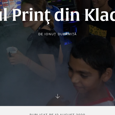
l Prinţ din Kl
DE
IONUȚ DULĂMIȚĂ
PUBLICAT PE 12 AUGUST 2020