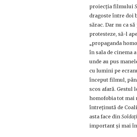
proiecția filmului
S
dragoste între doi b
sărac. Dar nu ca să 
protesteze, să-l ap
„propaganda homose
în sala de cinema a
unde au pus manele 
cu lumini pe ecran
început filmul, până
scos afară. Gestul 
homofobia tot mai 
întreținută de Coali
asta face din
Soldaț
important și mai î