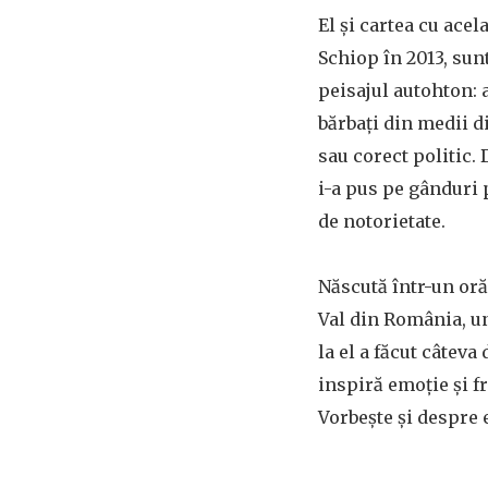
El și cartea cu acel
Schiop în 2013, su
peisajul autohton: 
bărbați din medii di
sau corect politic. 
i-a pus pe gânduri p
de notorietate.
Născută într-un oră
Val din România, un
la el a făcut câteva
inspiră emoție și f
Vorbește și despre e