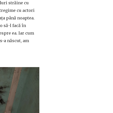
luri străine cu
ntregime cu actori
eața până noaptea.
o să-l facă în
despre ea. Iar cum
 s-a născut, am