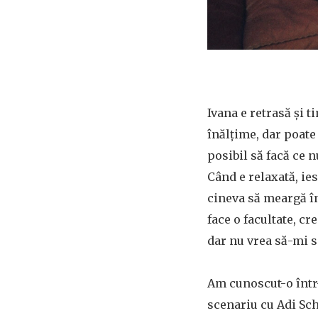
Ivana e retrasă și t
înălțime, dar poate 
posibil să facă ce n
Când e relaxată, ies
cineva să meargă în 
face o facultate, cr
dar nu vrea să-mi 
Am cunoscut-o într-
scenariu cu Adi Sch