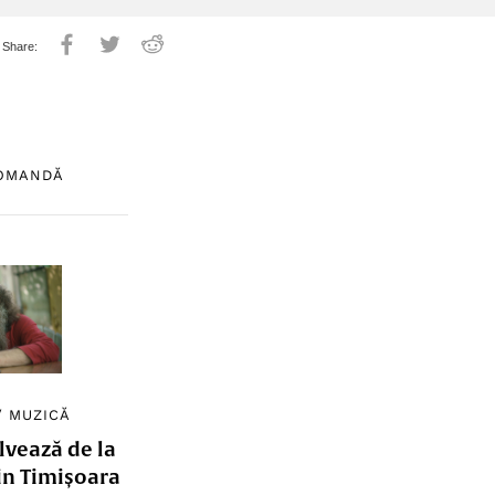
COMANDĂ
/
MUZICĂ
lvează de la
in Timișoara