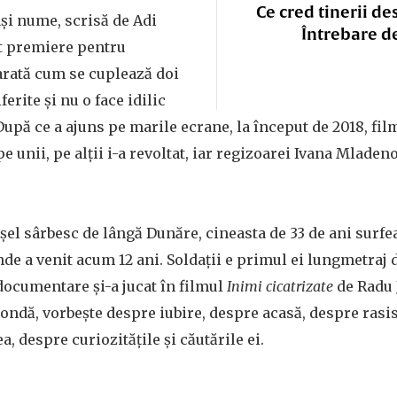
Ce cred tinerii de
ași nume, scrisă de Adi
Întrebare d
nt premiere pentru
arată cum se cuplează doi
ferite și nu o face idilic
După ce a ajuns pe marile ecrane, la început de 2018, fil
e unii, pe alții i-a revoltat, iar regizoarei Ivana Mladen
șel sârbesc de lângă Dunăre, cineasta de 33 de ani surfe
de a venit acum 12 ani. Soldații e primul ei lungmetraj d
 documentare și-a jucat în filmul
Inimi cicatrizate
de Radu 
rondă, vorbește despre iubire, despre acasă, despre ras
a, despre curiozitățile și căutările ei.