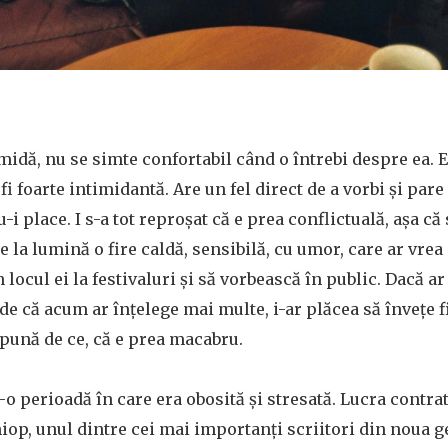
imidă, nu se simte confortabil când o întrebi despre ea. E
fi foarte intimidantă. Are un fel direct de a vorbi și pare 
u-i place. I s-a tot reproșat că e prea conflictuală, așa că
e la lumină o fire caldă, sensibilă, cu umor, care ar vrea
locul ei la festivaluri și să vorbească în public. Dacă ar
ede că acum ar înțelege mai multe, i-ar plăcea să învețe 
spună de ce, că e prea macabru.
o perioadă în care era obosită și stresată. Lucra contr
iop, unul dintre cei mai importanți scriitori din noua ge