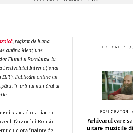
aznică
, regizat de Ivana
EDITORII RE
 de curând Mențiune
lelor Filmului Românesc la
a Festivalului Internațional
 (TIFF). Publicăm online un
, apărut în primul numărul al
tie.
EXPLORATORI
meni s-au adunat iarna
Arhivarul care sa
 Muzeul Țăranului Român
uitare muzicile d
nit cu o oră înainte de