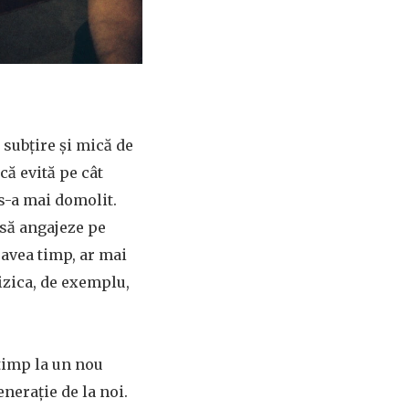
 subțire și mică de
că evită pe cât
 s-a mai domolit.
 să angajeze pe
 avea timp, ar mai
fizica, de exemplu,
atimp la un nou
nerație de la noi.