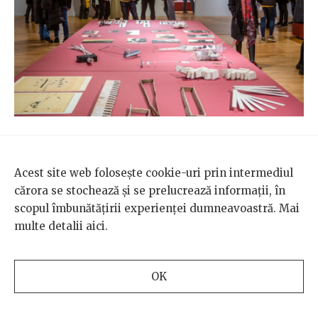
La Mereuță, obiectul e din carton și asta pare să fie
Acest site web folosește cookie-uri prin intermediul
forma sa finală, lucru care schimbă scara și
cărora se stochează și se prelucrează informații, în
materialul. Monumentalitatea se mută la scara
scopul îmbunătățirii experienței dumneavoastră. Mai
machetei, deturnând o serie întreagă de semne și
multe detalii
aici
.
caracteristici fundamentale ale operelor citate,
transformându-le în altceva. De altfel, tipul ăsta de
operații cu retorica metodelor de producție ale
OK
picturii și ale sculpturii de dinainte de 1960 sunt
extrem de răspândite la o lungă serie de artiști post-