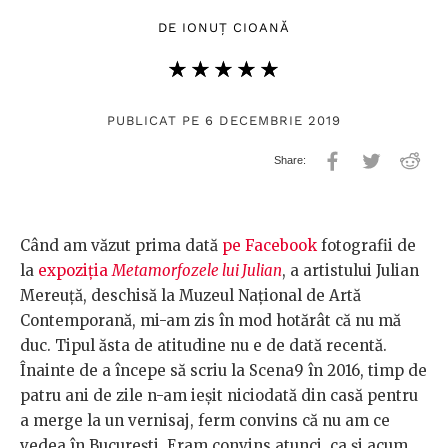
DE
IONUȚ CIOANĂ
★★★★★
☆☆☆☆☆
PUBLICAT PE 6 DECEMBRIE 2019
Când am văzut prima dată
pe Facebook
fotografii de
la
expoziția
Metamorfozele lui Julian
, a artistului Julian
Mereuță, deschisă la Muzeul Național de Artă
Contemporană, mi-am zis în mod hotărât că nu mă
duc. Tipul ăsta de atitudine nu e de dată recentă.
Înainte de a începe să scriu la Scena9 în 2016, timp de
patru ani de zile n-am ieșit niciodată din casă pentru
a merge la un vernisaj, ferm convins că nu am ce
vedea în București. Eram convins atunci, ca și acum,