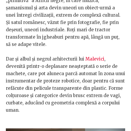
„primitivă” a Africii negre, în care muzica,
șamanismul și arta devin uneori un obiect-urmă a
unei întregi civilizații, extrem de complexă cultural.
Și satul românesc, văzut fie prin fotografie, fie prin
deșeuri, uneori industriale. Roți mari de tractor
transformate în jgheaburi pentru apă, lângă un puț,
să se adape vitele.
Dar și albul și negrul arhitecturii lui
Malevici
,
devenită printr-o deplasare neașteptată o serie de
machete, care pot aluneca parcă automat în zona unui
instrumentar de proteze robotice, doar pentru că sunt
refăcute din pelicule transparente din plastic. Forme
colțuroase și categorice devin brusc extrem de vagi,
curbate, aducând cu geometria complexă a corpului
uman.