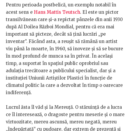
Pentru perioada postbelică, un exemplu notabil în
acest sens e
Hans Mattis Teutsch
. El este un pictor
transilvănean care și-a repictat pânzele din anii 1930
după Al Doilea Război Mondial, pentru că era mai
important să picteze, decât să țină lucrări „pe
inventar”. Făcând asta, a reușit să rămână un artist
viu până la moarte, în 1960, să inoveze și să se bucure
în mod profund de munca sa în privat. În același
timp, a suportat în spațiul public oprobriul sau
adulația trecătoare a publicului specialist, dar și a
instituției Uniunii Artiștilor Plastici în funcție de
climatul politic la care a dezvoltat în timp o oarecare
indiferență.
Lucrul ăsta îl văd și la Mereuță. O stăruință de a lucra
ce îl interesează, o dragoste pentru meserie și o mare
virtuozitate, mereu ascunsă, mereu negată, mereu
„îndepărtată” cu pudoare, dar extrem de prezentă și