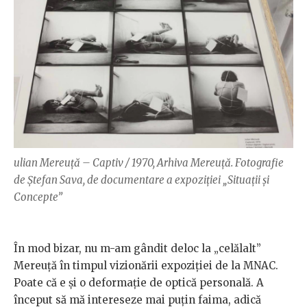
ulian Mereuță – Captiv / 1970, Arhiva Mereuță. Fotografie
de Ștefan Sava, de documentare a expoziției „Situații și
Concepte”
În mod bizar, nu m-am gândit deloc la „celălalt”
Mereuță în timpul vizionării expoziției de la MNAC.
Poate că e și o deformație de optică personală. A
început să mă intereseze mai puțin faima, adică