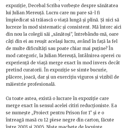
expoziție, Decebal Scriba vorbește despre sănătatea
lui Julian Mereuță. Lucru care nu pare să-l fi
împiedicat să trăiască o viață lungă și plină. Și nici să
lucreze în mod sistematic și consistent. Mă întorc aici
din nou la colegii săi „sănătoși”, întrebându-mă, oare
câți din ei au reușit același lucru, având în față la fel
de multe dificultăți sau poate chiar mai puține? În
mod categoric, la Julian Mereuță, întâlnirea operei cu
experiență de viață merge exact în mod invers decât
pretind curatorii. În expoziție se simte bucurie,
plăcere, joacă, dar și un exercițiu viguros și vizibil de
măiestrie profesională.
Cu toate astea, există o lucrare în expoziție care
merge exact în sensul acelei citiri reducționiste. Ea
se numește „Proiect pentru Prison for 1” și e o
întreagă masă cu 12 piese negre din carton, făcute
între 2003 și 2005. Niște machete de locuințe