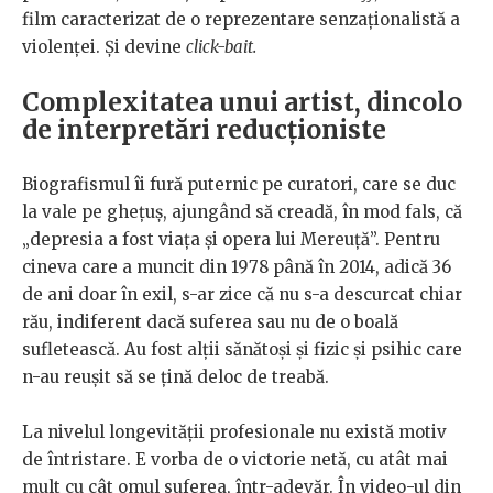
film caracterizat de o reprezentare senzaționalistă a
violenței. Și devine
click-bait.
Complexitatea unui artist, dincolo
de interpretări reducționiste
Biografismul îi fură puternic pe curatori, care se duc
la vale pe ghețuș, ajungând să creadă, în mod fals, că
„depresia a fost viața și opera lui Mereuță”. Pentru
cineva care a muncit din 1978 până în 2014, adică 36
de ani doar în exil, s-ar zice că nu s-a descurcat chiar
rău, indiferent dacă suferea sau nu de o boală
sufletească. Au fost alții sănătoși și fizic și psihic care
n-au reușit să se țină deloc de treabă.
La nivelul longevității profesionale nu există motiv
de întristare. E vorba de o victorie netă, cu atât mai
mult cu cât omul suferea, într-adevăr. În video-ul din