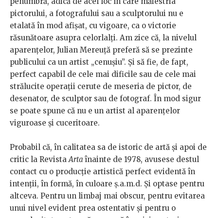
penumbră, adică de acel loc în care măiestria
pictorului, a fotografului sau a sculptorului nu e
etalată în mod afișat, cu vigoare, ca o victorie
răsunătoare asupra celorlalți. Am zice că, la nivelul
aparențelor, Julian Mereuță preferă să se prezinte
publicului ca un artist „cenușiu”. Și să fie, de fapt,
perfect capabil de cele mai dificile sau de cele mai
strălucite operații cerute de meseria de pictor, de
desenator, de sculptor sau de fotograf. În mod sigur
se poate spune că nu e un artist al aparențelor
viguroase și cuceritoare.
Probabil că, în calitatea sa de istoric de artă și apoi de
critic la Revista
Arta
înainte de 1978, avusese destul
contact cu o producție artistică perfect evidentă în
intenții, în formă, în culoare ș.a.m.d. Și optase pentru
altceva. Pentru un limbaj mai obscur, pentru evitarea
unui nivel evident prea ostentativ și pentru o