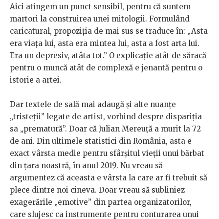
Aici atingem un punct sensibil, pentru că suntem
martori la construirea unei mitologii. Formulând
caricatural, propoziția de mai sus se traduce în: „Asta
era viața lui, asta era mintea lui, asta a fost arta lui.
Era un depresiv, atâta tot.” O explicație atât de săracă
pentru o muncă atât de complexă e jenantă pentru o
istorie a artei.
Dar textele de sală mai adaugă și alte nuanțe
„tristeții” legate de artist, vorbind despre dispariția
sa „prematură”. Doar că Julian Mereuță a murit la 72
de ani. Din ultimele statistici din România, asta e
exact vârsta medie pentru sfârșitul vieții unui bărbat
din țara noastră, în anul 2019. Nu vreau să
argumentez că aceasta e vârsta la care ar fi trebuit să
plece dintre noi cineva. Doar vreau să subliniez
exagerările „emotive” din partea organizatorilor,
care slujesc ca instrumente pentru conturarea unui