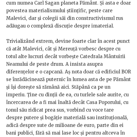
cum numea Carl Sagan planeta Pământ. Și asta e doar
povestea materialismului științific, peste care
Malevici, dar și colegii săi din constructivismul rus
adăugau o complexă discuție despre imaterial.
Trivializând extrem, devine foarte clar în acest punct
că atât Malevici, cât și Mereuță vorbesc despre cu
totul alte lucruri decât vorbește Catedrala Mântuirii
Neamului de peste drum. A insista asupra
diferențelor e o capcană. Aș nota doar că edificiul BOR
se înrădăcinează puternic în lumea asta de pe Pământ
și își dorește să rămână aici. Stăpână ca pe un
imperiu. Ține cu dinții de ea, cu turlele sale aurite, cu
încercarea de a fi mai înaltă decât Casa Poporului, cu
tonul său ridicat prea sus, vorbind cu voce tare
despre putere și bogăție materială sau instituțională,
adică despre sute de milioane de euro, parte din ei
bani publici, fără să mai lase loc și pentru altceva în