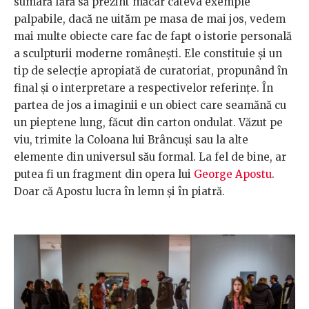
sumară fără să prezint măcar câteva exemple
palpabile, dacă ne uităm pe masa de mai jos, vedem
mai multe obiecte care fac de fapt o istorie personală
a sculpturii moderne românești. Ele constituie și un
tip de selecție apropiată de curatoriat, propunând în
final și o interpretare a respectivelor referințe. În
partea de jos a imaginii e un obiect care seamănă cu
un pieptene lung, făcut din carton ondulat. Văzut pe
viu, trimite la Coloana lui Brâncuși sau la alte
elemente din universul său formal. La fel de bine, ar
putea fi un fragment din opera lui
George Apostu
.
Doar că Apostu lucra în lemn și în piatră.