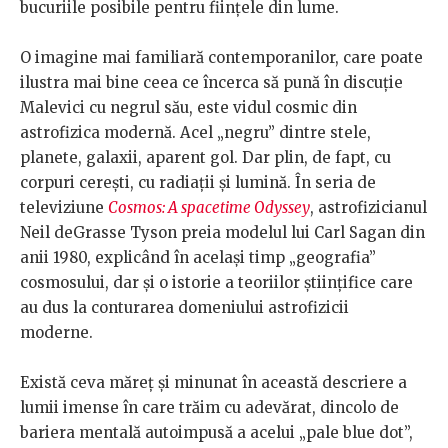
bucuriile posibile pentru ființele din lume.
O imagine mai familiară contemporanilor, care poate
ilustra mai bine ceea ce încerca să pună în discuție
Malevici cu negrul său, este vidul cosmic din
astrofizica modernă. Acel „negru” dintre stele,
planete, galaxii, aparent gol. Dar plin, de fapt, cu
corpuri cerești, cu radiații și lumină. În seria de
televiziune
Cosmos: A spacetime Odyssey
, astrofizicianul
Neil deGrasse Tyson preia modelul lui Carl Sagan din
anii 1980, explicând în același timp „geografia”
cosmosului, dar și o istorie a teoriilor științifice care
au dus la conturarea domeniului astrofizicii
moderne.
Există ceva măreț și minunat în această descriere a
lumii imense în care trăim cu adevărat, dincolo de
bariera mentală autoimpusă a acelui „pale blue dot”,