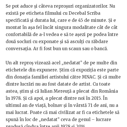
Se pot aduce și câteva reproșuri organizatorilor. Nu
există pe eticheta filmului cu Decebal Scriba
specificată și durata lui, care e de 45 de minute. Și e
montat în așa fel încât singura modalitate cât de cât
confortabilă de a-l vedea e să te așezi pe podea între
două socluri cu exponate și să asculți cu răbdare
conversația. Ar fi fost bun un scaun sau o bancă.
Un alt reproș vizează acel „nedatat” de pe multe din
etichetele din expunere. Știm că expoziția este parte
din donația familiei artistului către MNAC. Și că multe
dintre lucrări nu au fost datate de artist. Cu toate
astea, știm și că Iulian Mereuță a plecat din România
în 1978. Și că apoi, a plecat dintre noi în 2015. În
ultimul an de viață, bolnav și în vârstă 71 de ani, nu a
mai lucrat. Poate că mai civilizat ar fi ca etichetele să
spună în loc de „nedatat” ceva de genul – lucrare
produsă cîndva între anii 1978 și 2014.