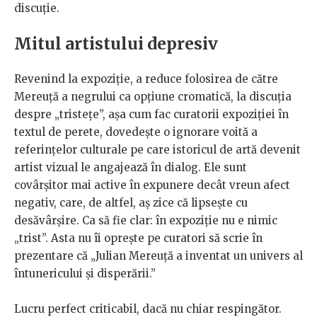
discuție.
Mitul artistului depresiv
Revenind la expoziție, a reduce folosirea de către
Mereuță a negrului ca opțiune cromatică, la discuția
despre „tristețe”, așa cum fac curatorii expoziției în
textul de perete, dovedește o ignorare voită a
referințelor culturale pe care istoricul de artă devenit
artist vizual le angajează în dialog. Ele sunt
covârșitor mai active în expunere decât vreun afect
negativ, care, de altfel, aș zice că lipsește cu
desăvârșire. Ca să fie clar: în expoziție nu e nimic
„trist”. Asta nu îi oprește pe curatori să scrie în
prezentare că „Julian Mereuță a inventat un univers al
întunericului și disperării.”
Lucru perfect criticabil, dacă nu chiar respingător.