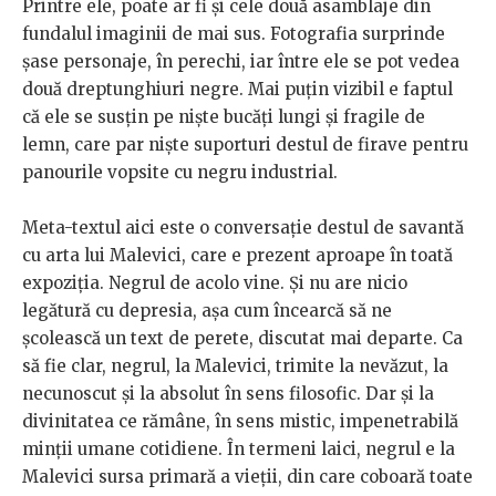
Printre ele, poate ar fi și cele două asamblaje din
fundalul imaginii de mai sus. Fotografia surprinde
șase personaje, în perechi, iar între ele se pot vedea
două dreptunghiuri negre. Mai puțin vizibil e faptul
că ele se susțin pe niște bucăți lungi și fragile de
lemn, care par niște suporturi destul de firave pentru
panourile vopsite cu negru industrial.
Meta-textul aici este o conversație destul de savantă
cu arta lui Malevici, care e prezent aproape în toată
expoziția. Negrul de acolo vine. Și nu are nicio
legătură cu depresia, așa cum încearcă să ne
școlească un text de perete, discutat mai departe. Ca
să fie clar, negrul, la Malevici, trimite la nevăzut, la
necunoscut și la absolut în sens filosofic. Dar și la
divinitatea ce rămâne, în sens mistic, impenetrabilă
minții umane cotidiene. În termeni laici, negrul e la
Malevici sursa primară a vieții, din care coboară toate