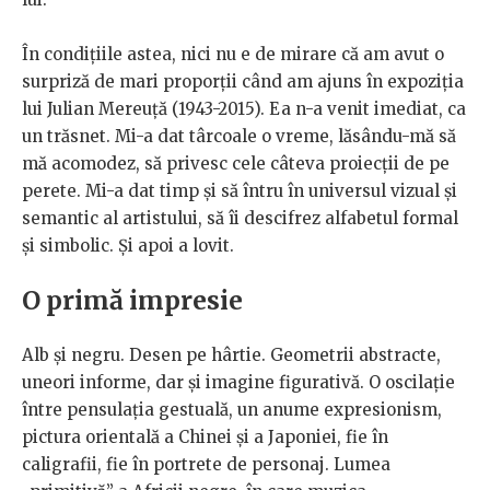
În condițiile astea, nici nu e de mirare că am avut o
surpriză de mari proporții când am ajuns în expoziția
lui Julian Mereuță (1943-2015). Ea n-a venit imediat, ca
un trăsnet. Mi-a dat târcoale o vreme, lăsându-mă să
mă acomodez, să privesc cele câteva proiecții de pe
perete. Mi-a dat timp și să întru în universul vizual și
semantic al artistului, să îi descifrez alfabetul formal
și simbolic. Și apoi a lovit.
O primă impresie
Alb și negru. Desen pe hârtie. Geometrii abstracte,
uneori informe, dar și imagine figurativă. O oscilație
între pensulația gestuală, un anume expresionism,
pictura orientală a Chinei și a Japoniei, fie în
caligrafii, fie în portrete de personaj. Lumea