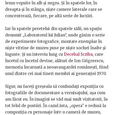
lemn vopsite în alb și negru. Și în spatele lor, în
dreapta și în stânga, niște camere laterale care se
concentrează, fiecare, pe altă serie de lucrări.
Iar în spatele peretelui din spatele sălii, un spațiu
denumit „Laboratorul lui Julian”, unde găsim o serie
de experimente fotografice, montate exemplar în
niște vitrine de muzeu puse pe niște socluri înalte și
înguste. Și un interviu lung cu
Decebal Scriba
, care
încetul cu încetul devine, alături de Ion Grigorescu,
memoria încarnată a neoavangardei românești, fiind
unul dintre cei mai tineri membri ai generației 1970.
Sigur, nu faceți greșeala să confundați expoziția cu
fotografiile de documentare a vernisajului, așa cum
am făcut eu. În imagini se văd mai mult vizitatorii, în
tot felul de postúri. În cazul ăsta, „opera” e redusă la
compoziția cu personaje într-o cameră de muzeu,