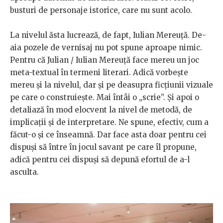
busturi de personaje istorice, care nu sunt acolo.
La nivelul ăsta lucrează, de fapt, Iulian Mereuță. De-
aia pozele de vernisaj nu pot spune aproape nimic.
Pentru că Julian / Iulian Mereuță face mereu un joc
meta-textual în termeni literari. Adică vorbește
mereu și la nivelul, dar și pe deasupra ficțiunii vizuale
pe care o construiește. Mai întâi o „scrie”. Și apoi o
detaliază în mod elocvent la nivel de metodă, de
implicații și de interpretare. Ne spune, efectiv, cum a
făcut-o și ce înseamnă. Dar face asta doar pentru cei
dispuși să între în jocul savant pe care îl propune,
adică pentru cei dispuși să depună efortul de a-l
asculta.