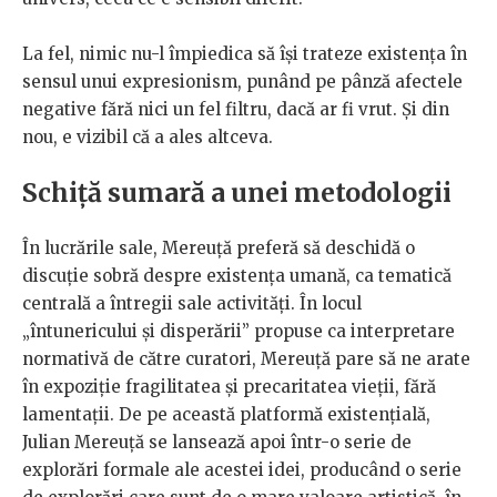
La fel, nimic nu-l împiedica să își trateze existența în
sensul unui expresionism, punând pe pânză afectele
negative fără nici un fel filtru, dacă ar fi vrut. Și din
nou, e vizibil că a ales altceva.
Schiță sumară a unei metodologii
În lucrările sale, Mereuță preferă să deschidă o
discuție sobră despre existența umană, ca tematică
centrală a întregii sale activități. În locul
„întunericului și disperării” propuse ca interpretare
normativă de către curatori, Mereuță pare să ne arate
în expoziție fragilitatea și precaritatea vieții, fără
lamentații. De pe această platformă existențială,
Julian Mereuță se lansează apoi într-o serie de
explorări formale ale acestei idei, producând o serie