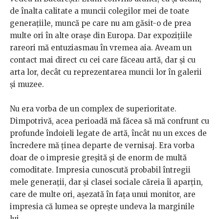
de înalta calitate a muncii colegilor mei de toate
generațiile, muncă pe care nu am găsit-o de prea
multe ori în alte orașe din Europa. Dar expozițiile
rareori mă entuziasmau în vremea aia. Aveam un
contact mai direct cu cei care făceau artă, dar și cu
arta lor, decât cu reprezentarea muncii lor în galerii
și muzee.
Nu era vorba de un complex de superioritate.
Dimpotrivă, acea perioadă mă făcea să mă confrunt cu
profunde îndoieli legate de artă, încât nu un exces de
încredere mă ținea departe de vernisaj. Era vorba
doar de o impresie greșită și de enorm de multă
comoditate. Impresia cunoscută probabil întregii
mele generații, dar și clasei sociale căreia îi aparțin,
care de multe ori, așezată în fața unui monitor, are
impresia că lumea se oprește undeva la marginile
lui.