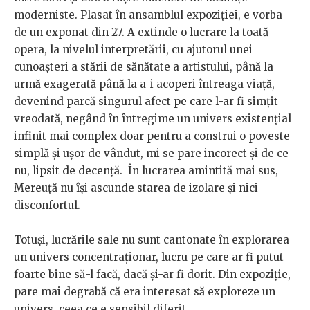
moderniste. Plasat în ansamblul expoziției, e vorba
de un exponat din 27. A extinde o lucrare la toată
opera, la nivelul interpretării, cu ajutorul unei
cunoașteri a stării de sănătate a artistului, până la
urmă exagerată până la a-i acoperi întreaga viață,
devenind parcă singurul afect pe care l-ar fi simțit
vreodată, negând în întregime un univers existențial
infinit mai complex doar pentru a construi o poveste
simplă și ușor de vândut, mi se pare incorect și de ce
nu, lipsit de decență. În lucrarea amintită mai sus,
Mereuță nu își ascunde starea de izolare și nici
disconfortul.
Totuși, lucrările sale nu sunt cantonate în explorarea
un univers concentraționar, lucru pe care ar fi putut
foarte bine să-l facă, dacă și-ar fi dorit. Din expoziție,
pare mai degrabă că era interesat să exploreze un
univers, ceea ce e sensibil diferit.