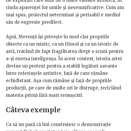
de explorări care sunt de o mare valoare artistică, în
ciuda aparenței lor umile și nesemnificative. Cum am
mai spus, proiectul neterminat și perisabil e mediul
său de expresie predilect.
Apoi, Mereuță își privește în mod clar propriile
obiecte ca un mistic, ca un filosof și ca un istoric de
artă, tratând de fapt fragilitatea drept o scuză pentru
a-și exersa inteligența. În acest context, istoria artei
devine un pretext pentru a stabili legături savante
între referințele artistice, față de care rămâne
echidistant. Așa cum rămâne și față de propriile
producții, pe care de multe ori le distruge, reciclând
materia primă fără mari remușcări.
Câteva exemple
Ca să nu pară că îmi construiesc o demonstrație