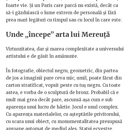
foarte vie. Și un Paris care parcă nu există, decât ca
să-i găzduiască o lume extrem de personală și fără
prea mari legături cu timpul sau cu locul în care este.
Unde „începe” arta lui Mereuță
Virtuozitatea, dar și marea complexitate a universului
artistului e de găsit în amănunte.
În fotografie, obiectul negru, geometric, din partea
de jos a imaginii pare ceva mic, umil, poate făcut din
carton stratificat, vopsit peste cu tuș negru. Cu toate
astea, e vorba de o sculptură de bronz. Probabil că e
mult mai grea decât pare, ascunsă așa cum e sub
aparența unui lucru de hârtie. Jocul e unul complex.
Cu aparența materialelor, cu așteptările privitorului,
cu scara unui obiect, cu monumentalitatea presupusă
aproape automat de mediul ales. Statui ecvestre,