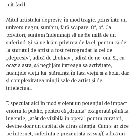
mit facil.
Mitul artistului depresiv, în mod tragic, prins într-un
univers negru, sumbru, fără scăpare. Of, of. Ca
privitori, suntem îndemnați să ne fie milă de un
suferind. Și să ne luăm privirea de la el, pentru că de
la statutul de artist a fost retrogradat la cel de
„depresiv”, adică de „bolnav”, adică de ne-om. Și, cu
ocazia asta, să neglijăm întreaga sa activitate,
nuanțele vieții lui, stăruința în fața vieții și a bolii, dar
și complexitatea minții sale de artist și de
intelectual.
E speculat aici în mod violent un potențial de impact
enorm la public, pentru că „drama” exagerată până la
invenție, „atât de vizibilă în operă” pentru curatori,
devine doar un capital de atras atenția. Cum s-ar zice
pe internet, suferința e prezentată ca
snuff
, adică un