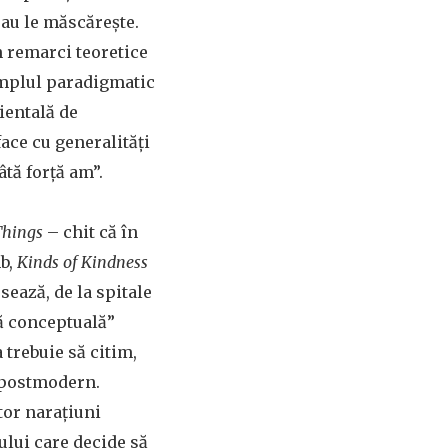
sau le măscărește.
n remarci teoretice
emplul paradigmatic
ientală de
face cu generalități
âtă forță am”.
Things
– chit că în
mb,
Kinds of Kindness
sează, de la spitale
tă conceptuală”
 trebuie să citim,
postmodern.
tor narațiuni
ului care decide să