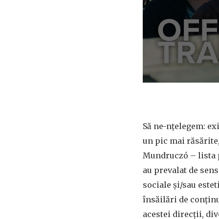
Să ne-nțelegem: exi
un pic mai răsărite
Mundruczó – lista p
au prevalat de sens
sociale și/sau estet
însăilări de conțin
acestei direcții, d