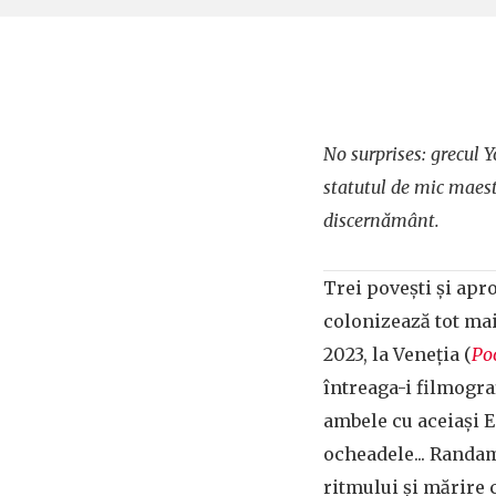
No surprises: grecul 
statutul de mic maestr
discernământ.
Trei povești și apr
colonizează tot mai 
2023, la Veneția (
Po
întreaga-i filmogra
ambele cu aceiași 
ocheadele... Randame
ritmului și mărire 