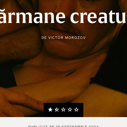
ărmane creatu
DE
VICTOR MOROZOV
★★★★★
☆☆☆☆☆
PUBLICAT PE 19 SEPTEMBRIE 2024