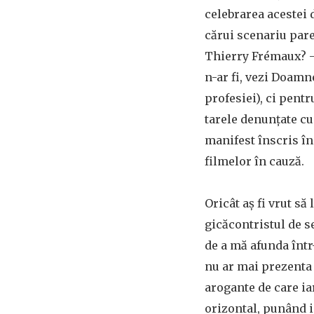
celebrarea acestei 
cărui scenariu par
Thierry Frémaux? – 
n-ar fi, vezi Doamn
profesiei), ci pent
tarele denunțate cu
manifest înscris în
filmelor în cauză.
Oricât aș fi vrut să
gicăcontristul de s
de a mă afunda într
nu ar mai prezenta 
arogante de care ia
orizontal, punând ia