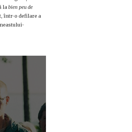
ă la
bien peu de
, într-o defilare a
ineastului-