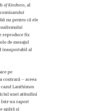
s of Kindness
, al
 comisarului
mbă nu pentru că ele
ionalismului
re reproduce fix
colo de mesajul
l insuportabil al
face pe
ța contrară – aceea
m cazul Lanthimos
iciul unei atitudini
 într-un raport
le apără și