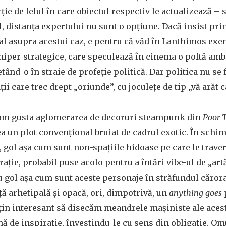
ție de felul în care obiectul respectiv le actualizează – 
, distanța expertului nu sunt o opțiune. Dacă insist pri
al asupra acestui caz, e pentru că văd în Lanthimos ex
 hiper-strategice, care speculează în cinema o poftă amb
ând-o în straie de profeție politică. Dar politica nu se 
ații care trec drept „oriunde”, cu joculețe de tip „vă arăt c
am gusta aglomerarea de decoruri steampunk din
Poor 
ea un plot convențional bruiat de cadrul exotic. În schi
 gol așa cum sunt non-spațiile hidoase pe care le traver
rație, probabil puse acolo pentru a întări vibe-ul de „ar
au gol așa cum sunt aceste personaje în străfundul cărora
ță arhetipală și opacă, ori, dimpotrivă, un
anything goes
uțin interesant să disecăm meandrele mașiniste ale aces
nă de inspirație, învestindu-le cu sens din obligație. Om