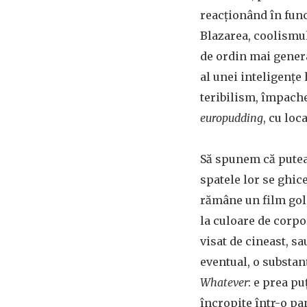
reacționând în func
Blazarea, coolismul
de ordin mai gener
al unei inteligențe
teribilism, împachet
europudding
, cu loc
Să spunem că pute
spatele lor se ghic
rămâne un film gol,
la culoare de corpo
visat de cineast, s
eventual, o substan
Whatever
: e prea p
încropite într-o pa