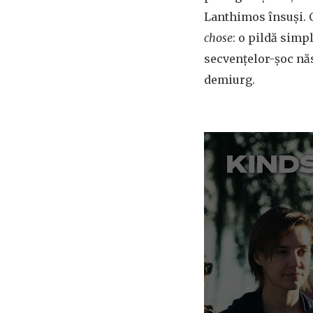
Lanthimos însuși. 
chose
: o pildă simp
secvențelor-șoc năs
demiurg.