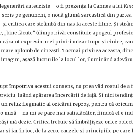
degenerări auteuriste – o fi prezența la Cannes a lui
Kind
e scris pe genunchi, o nouă glumă sarcastică din partea
și critica care strâmbă din nas la aceste filme. Și strâ
e, „bine făcute” (dimpotrivă: constituie apogeul profes
ru că sunt expresia unei priviri mizantrope și cinice, ca
 mare aplomb de cineaști. Tocmai privirea aceasta, din
 imagini, așază lucrurile la locul lor, iluminând adevăru
 lupt împotriva acestui consens, nu prea văd rostul de a 
erviciu, luând apărarea încercării de față. Și nici tendin
-un refuz flegmatic al oricărui reproș, pentru că oricu
o miză – nu mi se pare mai satisfăcător, fiindcă el e ind
răși mă dezic. Critica trebuie să îmbrățișeze orice obiect
r și iar în joc, de la zero, cauzele și principiile pe care 