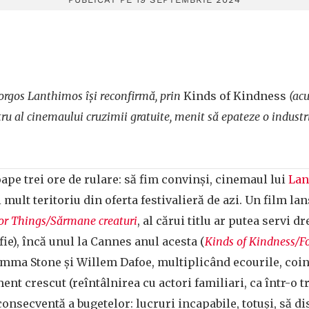
Yorgos Lanthimos își reconfirmă, prin
Kinds of Kindness
(acu
u al cinemaului cruzimii gratuite, menit să epateze o industrie
oape trei ore de rulare: să fim convinși, cinemaul lui
Lan
mult teritoriu din oferta festivalieră de azi. Un film lan
or Things/Sărmane creaturi
, al cărui titlu ar putea servi
fie), încă unul la Cannes anul acesta (
Kinds of Kindness/F
Emma Stone și Willem Dafoe, multiplicând ecourile, coin
nt crescut (reîntâlnirea cu actori familiari, ca într-o t
consecventă a bugetelor: lucruri incapabile, totuși, să 