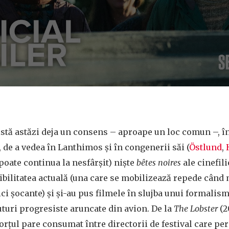
stă astăzi deja un consens – aproape un loc comun –, în 
, de a vedea în Lanthimos și în congenerii săi (
Östlund
,
oate continua la nesfârșit) niște
bêtes noires
ale cinefili
ibilitatea actuală (una care se mobilizează repede când
ici șocante) și și-au pus filmele în slujba unui formalism 
uturi progresiste aruncate din avion. De la
The Lobster
(2
ivorțul pare consumat între directorii de festival care pe