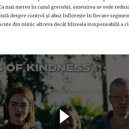
Ca mai mereu în cazul grecului, omenirea se vede redus
listă despre control și abuz înflorește în fiecare segment
cute din nimic altceva decât hlizeala iresponsabilă a c