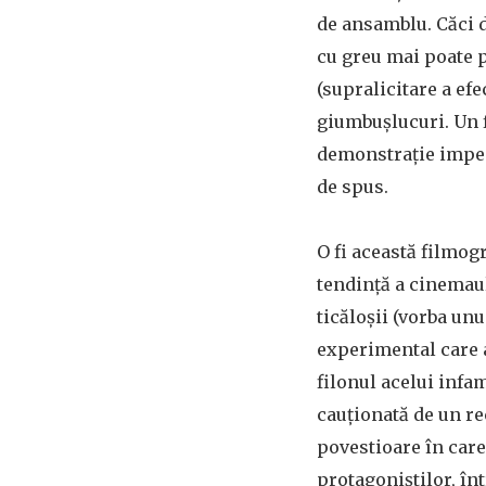
de ansamblu. Căci 
cu greu mai poate pă
(supralicitare a efe
giumbușlucuri. Un f
demonstrație impene
de spus.
O fi această filmog
tendință a cinemaul
ticăloșii (vorba unu
experimental care a
filonul acelui infa
cauționată de un re
povestioare în care
protagoniștilor, înt