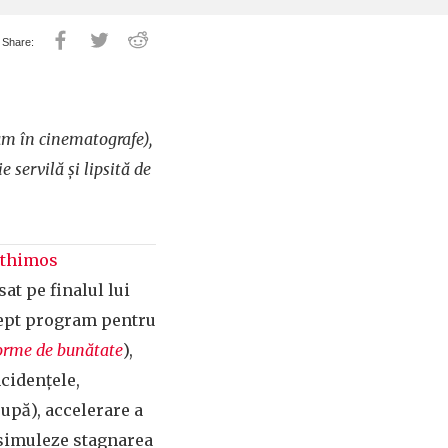
m în cinematografe),
 servilă și lipsită de
thimos
sat pe finalul lui
 drept program pentru
orme de bunătate
),
cidențele,
rupă), accelerare a
disimuleze stagnarea