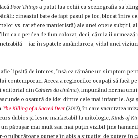
dacă
Poor Things
a putut lua ochii cu scenografia sa blin
căli: cineastul bate de fapt pasul pe loc, blocat între c
ctelor vs. rarefiere manieristă) ale unei opere subțiri, al
ilm ca o perdea de fum colorat, deci, căruia îi urmează 
trabilă – iar în spatele amândurora, vidul unei viziun
rafie lipsită de interes, însă ea rămâne un simptom pen
ui contemporan. Aceea a regizorilor ocupați să facă pe 
i editorial din
Cahiers du cinéma
), impunând norma unui
scunde o osatură de idei dintre cele mai infantile. Așa 
m
The Killing of a Sacred Deer
(2017), în care vacuitatea mi
curs dubios și lesne marketabil la mitologie,
Kinds of Ki
 un păpușar mai mult sau mai puțin vizibil ține hamuril
r-o tulburătoare punere în abis a situației de putere în 