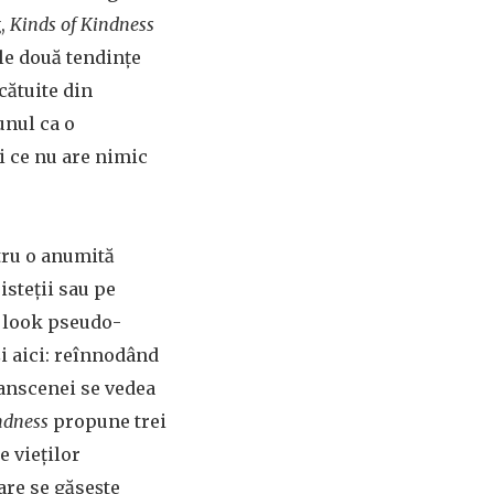
g,
Kinds of Kindness
ele două tendințe
cătuite din
unul ca o
i ce nu are nimic
tru o anumită
isteții sau pe
 look pseudo-
și aici: reînnodând
zanscenei se vedea
ndness
propune trei
e vieților
care se găsește