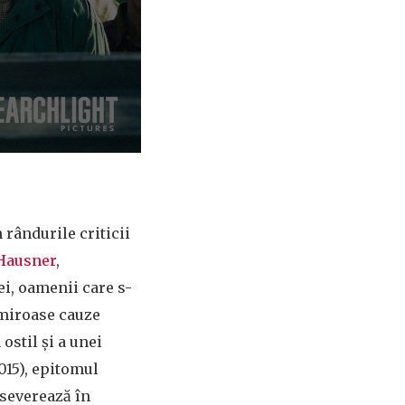
rândurile criticii
Hausner
,
ei, oamenii care s-
 miroase cauze
ostil și a unei
015), epitomul
rseverează în