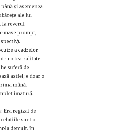
ză până și asemenea
ubărețe ale lui
 la reverul
nformase prompt,
spectiv).
cuire a cadrelor
tru o teatralitate
che suferă de
ază astfel; e doar o
 prima mână.
omplet imatură.
u
. Era regizat de
relațiile sunt o
mpla demult, în