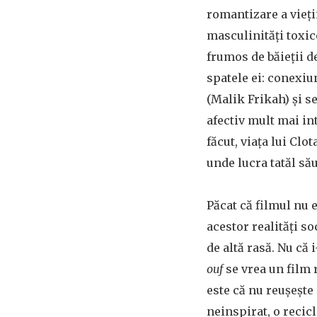
romantizare a vieți
masculinități toxic
frumos de băieții d
spatele ei: conexiu
(Malik Frikah) și s
afectiv mult mai in
făcut, viața lui Clo
unde lucra tatăl să
Păcat că filmul nu 
acestor realități s
de altă rasă. Nu că
ouf
se vrea un film 
este că nu reușește
neinspirat, o recicl