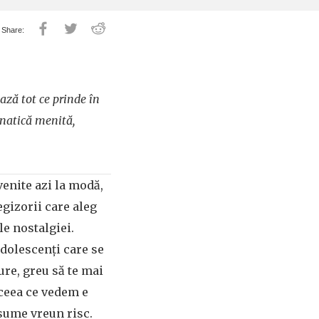
ază tot ce prinde în
unatică menită,
venite azi la modă,
egizorii care aleg
le nostalgiei.
dolescenți care se
ure, greu să te mai
 ceea ce vedem e
asume vreun risc.