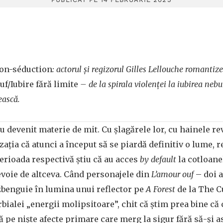
ion-séduction
: actorul și regizorul Gilles Lellouche romantize
f/Iubire fără limite
– de la spirala violenței la iubirea neb
ească.
au devenit materie de mit. Cu șlagărele lor, cu hainele re
ația că atunci a început să se piardă definitiv o lume, r
erioada respectivă știu că au acces
by default
la cotloane
evoie de altceva. Când personajele din
L’amour ouf
– doi a
zbenguie în lumina unui reflector pe
A Forest
de la The C
bialei „energii molipsitoare”, chit că știm prea bine că
să pe niște afecte primare care merg la sigur fără să-și 