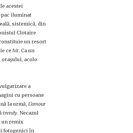
le acestei
c-pac iluminat
eală, sistemică, din
nistul Clotaire
constituie un resort
tie ce
hit
. Ca un
l orașului, acolo
vulgarizare a
imagini cu persoane
până la urmă,
L’amour
ră
trendy
. Necazul
l un remix
i fotogenici în