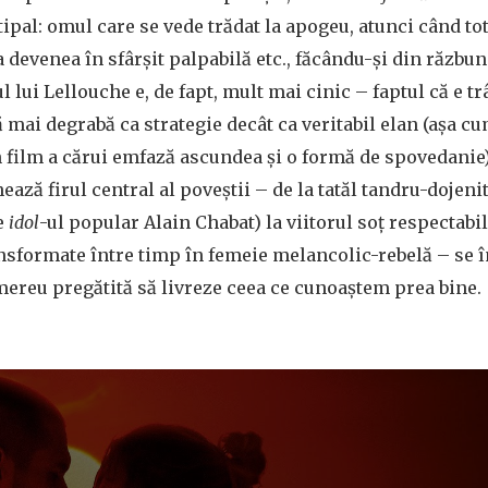
ipal: omul care se vede trădat la apogeu, atunci când tot
ea devenea în sfârșit palpabilă etc., făcându-și din răzbu
 lui Lellouche e, de fapt, mult mai cinic – faptul că e t
ă mai degrabă ca strategie decât ca veritabil elan (așa cu
 film a cărui emfază ascundea și o formă de spovedanie).
ză firul central al poveștii – de la tatăl tandru-dojenit
de
idol
-ul popular Alain Chabat) la viitorul soț respectabil,
ansformate între timp în femeie melancolic-rebelă – se î
ereu pregătită să livreze ceea ce cunoaștem prea bine.