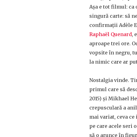
Așa e tot filmul: ca
singură carte: să ne
confirmații Adèle E
Raphaël Quenard
, 
aproape trei ore. O
vopsite în negru, t
la nimic care ar put
Nostalgia vinde. Ti
primul care să desc
2015) și Mikhael He
crepusculară a anil
mai variat, ceva ce
pe care acele seri 
să o arunce în figu