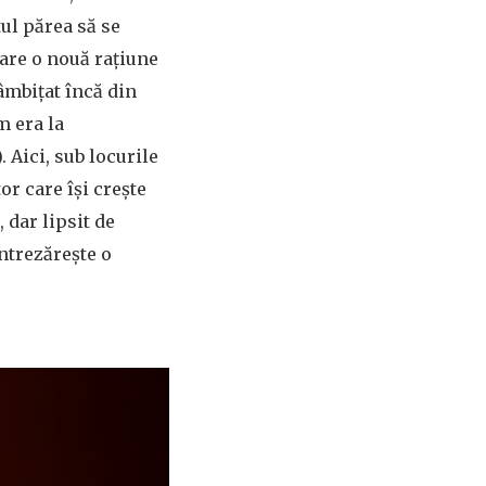
ul părea să se
nare o nouă rațiune
râmbițat încă din
m era la
 Aici, sub locurile
or care își crește
 dar lipsit de
ntrezărește o