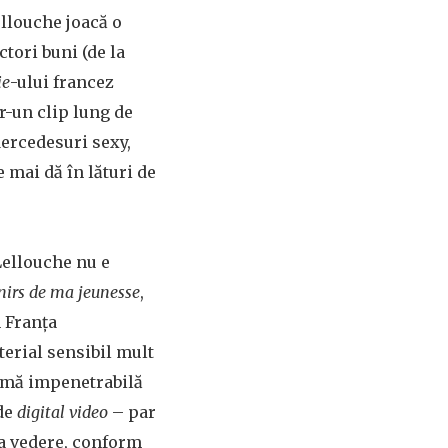
ellouche joacă o
ctori buni (de la
ie
-ului francez
tr-un clip lung de
ercedesuri sexy,
 mai dă în lături de
Lellouche nu e
nirs de ma jeunesse
,
n Franța
terial sensibil mult
igmă impenetrabilă
de
digital video
– par
la vedere, conform