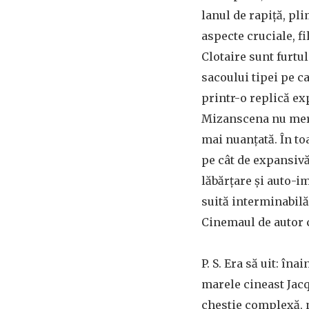
lanul de rapiță, pli
aspecte cruciale, f
Clotaire sunt furtu
sacoului tipei pe c
printr-o replică exp
Mizanscena nu merg
mai nuanțată. În to
pe cât de expansivă
lăbărțare și auto-i
suită interminabilă
Cinemaul de autor c
P. S. Era să uit: îna
marele cineast Jacqu
chestie complexă, n