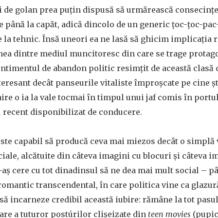
i de golan prea puțin dispusă să urmărească consecințe
e până la capăt, adică dincolo de un generic țoc-țoc-pa
e la tehnic. Însă uneori ea ne lasă să ghicim implicația r
nea dintre mediul muncitoresc din care se trage protago
entimentul de abandon politic resimțit de această clasă 
teresant decât panseurile vitaliste împroșcate pe cine ș
taire o ia la vale tocmai în timpul unui jaf comis în portu
u recent disponibilizat de conducere.
este capabil să producă ceva mai miezos decât o simplă 
ociale, alcătuite din câteva imagini cu blocuri și câteva 
 i-aș cere cu tot dinadinsul să ne dea mai mult social – 
romantic transcendental, în care politica vine ca glazu
 să incarneze credibil această iubire: rămâne la tot pasu
are a tuturor postúrilor clișeizate din
teen movies
(pupic