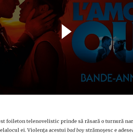
est foileton telenovelistic prinde să răsară o turnură na
lalocul ei. Violența acestui
bad boy
strămoșesc e adesea