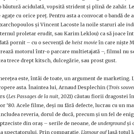
 o băutură acidulată, vopsită strident și plină de zahăr. L
 agațe cu orice preț. Pentru asta a convocat o bandă de a
xarchopoulos și Vincent Lacoste la noile staruri ale
ind
eternul proletar erudit, sau Karim Leklou) ca să joace în
dată pornit – cu o secvență de
heist movie
în care niște M
urează motorul într-o parcare multietajată –, filmul nu se
ea trece drept kitsch, dulcegărie, sau prost gust.
nerețea este, întâi de toate, un argument de marketing. 
opere asta. Înaintea lui, Arnaud Desplechin (
Trois souve
rs (
Les Passages de la nuit
, 2021) căutau fiorii dragostei î
or ‘80. Acele filme, deși nu fără defecte, lucrau cu un ma
 includea reveria, dorul de ducă, precum și un fel de en
optzeciste din oraș – serile de neoane, de
underground
și 
ra spectatorului. Prin comparație,
L’amour ouf
lasă totul 