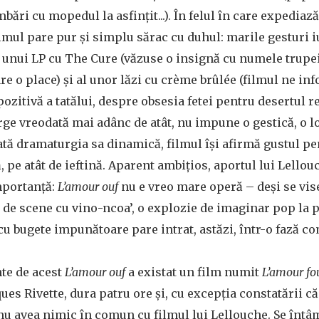
mbări cu mopedul la asfințit...). În felul în care expedia
ilmul pare pur și simplu sărac cu duhul: marile gesturi i
l unui LP cu The Cure (văzuse o insignă cu numele trupei
are o place) și al unor lăzi cu crème brûlée (filmul ne i
ozitivă a tatălui, despre obsesia fetei pentru desertul re
e vreodată mai adânc de atât, nu impune o gestică, o lo
ată dramaturgia sa dinamică, filmul își afirmă gustul pen
, pe atât de ieftină. Aparent ambițios, aportul lui Lellou
mportanță:
L’amour ouf
nu e vreo mare operă – deși se vise
 de scene cu vino-ncoa’, o explozie de imaginar pop la
u bugete impunătoare pare intrat, astăzi, într-o fază c
inte de acest
L’amour
ouf
a existat un film numit
L’amour fo
es Rivette, dura patru ore și, cu excepția constatării că 
u avea nimic în comun cu filmul lui Lellouche. Se întâ