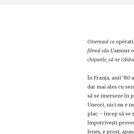
Cinemaul ca
opérat
filmul său
L’amour ou
chipurile, să ne izbăv
În Franța, anii ‘80 
dar mai ales cu senz
să se imerseze în p
Uneori, nici nu e n
plac – încep să se 
împotrivești prover
leneș, e prost, apa