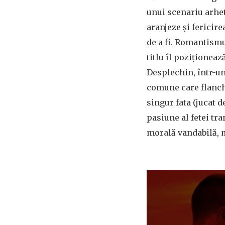
unui scenariu arhet
aranjeze și fericir
de a fi. Romantismul
titlu îl poziționeaz
Desplechin, într-un
comune care flanchea
singur fata (jucat 
pasiune al fetei tr
morală vandabilă, m