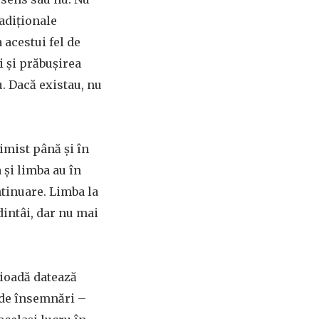
radiționale
 acestui fel de
i și prăbușirea
u. Dacă existau, nu
imist până și în
și limba au în
tinuare. Limba la
dintâi, dar nu mai
rioadă datează
 de însemnări –