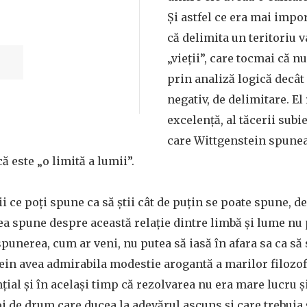
Și astfel ce era mai impo
că delimita un teritoriu va
„vieții”, care tocmai că n
prin analiză logică decât
negativ, de delimitare. E
excelență, al tăcerii subi
care Wittgenstein spune
 este „o limită a lumii”.
i ce poți spune ca să știi cât de puțin se poate spune, de 
ea spune despre această relație dintre limbă și lume nu 
spunerea, cum ar veni, nu putea să iasă în afara sa ca să 
in avea admirabila modestie arogantă a marilor filozofi
țial și în același timp că rezolvarea nu era mare lucru ș
i de drum care ducea la adevărul ascuns și care trebuia