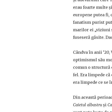
erau foarte multe și
europene putea fi, 
fanatism purist put
marilor ei „viziuni 
fuseseră găsite. Da
Cândva în anii ’20,
optimismul său mod
comun o structură c
fel. Era limpede că
era limpede ce se î
Din această perioa
Caietul albastru
și
Ca