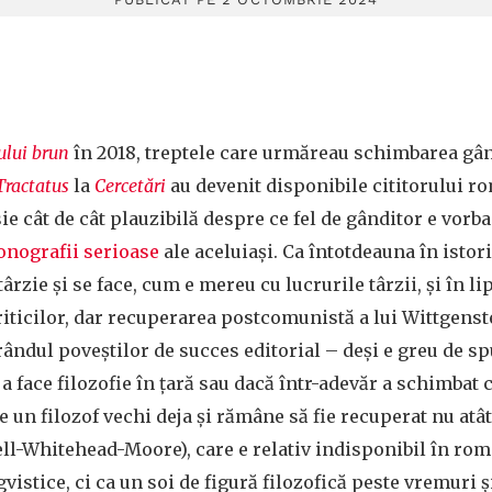
ului brun
în 2018, treptele care urmăreau schimbarea gân
Tractatus
la
Cercetări
au devenit disponibile cititorului r
e cât de cât plauzibilă despre ce fel de gânditor e vorba
nografii
serioase
ale aceluiași. Ca întotdeauna în istoria
ârzie și se face, cum e mereu cu lucrurile târzii, și în li
 criticilor, dar recuperarea postcomunistă a lui Wittgenst
 rândul poveștilor de succes editorial – deși e greu de
 a face filozofie în țară sau dacă într-adevăr a schimbat 
e un filozof vechi deja și rămâne să fie recuperat nu atâ
ell-Whitehead-Moore), care e relativ indisponibil în rom
igvistice, ci ca un soi de figură filozofică peste vremuri ș