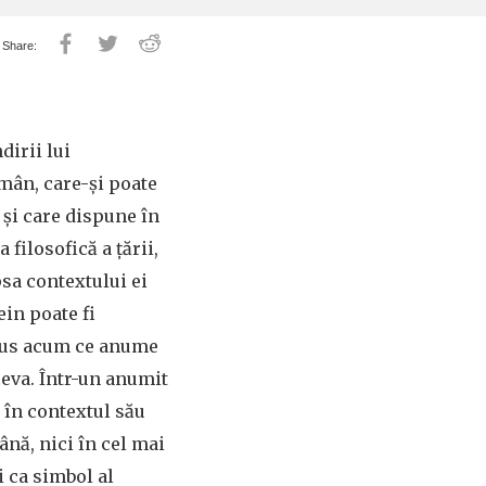
dirii lui
omân, care-și poate
 și care dispune în
 filosofică a țării,
psa contextului ei
ein poate fi
 spus acum ce anume
ceva. Într-un anumit
t în contextul său
ână, nici în cel mai
i ca simbol al