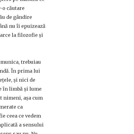
r-o căutare
său de gândire
până nu îi epuizează
arce la filozofie și
omunica, trebuiau
ndă. În prima lui
țele, și nici de
e în limbă și lume
sit nimeni, așa cum
omerate ca
 fie ceea ce vedem
mplicată a sensului
 sens sau nu. Nu