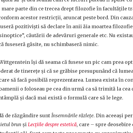
 mare parte din ce trecea drept filozofie în facultățile t
conform acestor restricții, aruncat peste bord. Din cauza
useră pozitiviști să declare în anii ăia moartea filozofie
sinoptice”, căutării de adevăruri generale etc. Nu exista
că fuseseră găsite, nu schimbaseră nimic.
 Wittgenstein își dă seama că fusese un pic cam prea opt
erat de tinerețe și că se grăbise presupunând că lumea 
are să facă posibilă reprezentarea. Lumea exista în con
 oamenii o foloseau pe cea din urmă ca să trimită la cea 
ntâmplă și dacă mai există o formulă care să le lege.
dă de răzgândire sunt
Însemnările răzlețe
. Din aceeași pe
ietul brun
și
Lecțiile despre estetică
, care – spre deosebire