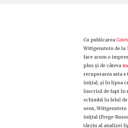
Cu publicarea
Caiet
Wittgenstein de la
face acum o impresi
plus și de câteva
mo
recuperarea asta e t
inițial, și în lipsa
înscrisă de fapt în
schimbă în felul de
sens, Wittgenstein 
inițial (Frege-Russ
târziu al analizei l