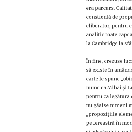
era parcurs. Calita
conștientă de propr
eliberator, pentru c
analitic toate capca
la Cambridge la sfâ
În fine, crezuse lu
să existe în amândo
carte le spune „obie
nume ca Mihai și Lu
pentru ca legătura d
nu găsise nimeni m
„propozițiile elemen
pe fereastră în mod
și adevărului care-