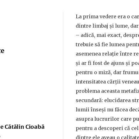
La prima vedere era o car
dintre limbaj și lume, da
– adică, mai exact, despr
trebuie să fie lumea pent
țe
asemenea relație între rea
și ar fi fost de ajuns și p
pentru o miză, dar frumu
intensitatea cărții venea
problema aceasta metafiz
secundară: elucidarea str
lumii înseși nu făcea dec
asupra lucrurilor care pu
e Cătălin Cioabă
pentru a descoperi că ce
o
dintre ele aveau o calita