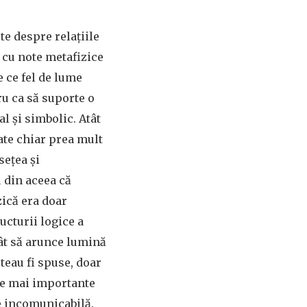
te despre relațiile
r cu note metafizice
e ce fel de lume
ru ca să suporte o
l și simbolic. Atât
oate chiar prea mult
sețea și
u din aceea că
ică era doar
ucturii logice a
ât să arunce lumină
teau fi spuse, doar
le mai importante
te incomunicabilă.