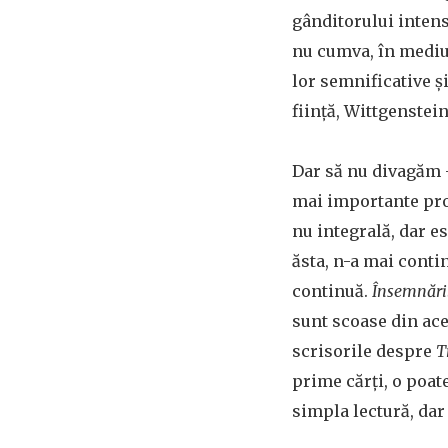
gânditorului intens,
nu cumva, în mediul
lor semnificative ș
ființă, Wittgenstei
Dar să nu divagăm –
mai importante proi
nu integrală, dar es
ăsta, n-a mai conti
continuă.
Însemnăril
sunt scoase din ac
scrisorile despre
T
prime cărți, o poat
simpla lectură, dar 