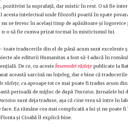
 pozitivist la suprafață, dar mistic în rest. O să fie int
 acesta intelectual unde filozofii poartă în spate povara
i nu se feresc în același timp de apăsătoare și logoreice
n n-o să fie cumva prizat tocmai în misticismul lui.
 toate traducerile din el de până acum sunt excelente și
ecte ale editurii Humanitas a fost să-l aducă în român
ențială. De ce, cu aceste
Însemnări răzlețe
publicate la Rat
nuat această sarcină nu înțeleg, dar e bine că traduceril
e răzlețe
, ca aproape tot ce mai poate fi tradus acum din
eastă perioadă de mijloc de după
Tractatus
. Jurnalele lui 
ractatus
sunt deja traduse, așa că cine vrea să intre în la
e face. Ea rămâne cea mai complicată a lui și nu poate fi
Flonta și Cioabă îl explică bine.