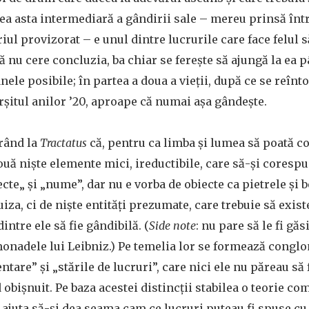
tea asta intermediară a gândirii sale – mereu prinsă înt
iul provizorat – e unul dintre lucrurile care face felul 
ă nu cere concluzia, ba chiar se ferește să ajungă la ea 
nele posibile; în partea a doua a vieții, după ce se reînto
rșitul anilor ’20, aproape că numai așa gândește.
crând la
Tractatus
că, pentru ca limba și lumea să poată c
uă niște elemente mici, ireductibile, care să-și corespu
cte„ și „nume”, dar nu e vorba de obiecte ca pietrele și be
iza, ci de niște entități prezumate, care trebuie să exist
intre ele să fie gândibilă. (
Side note
: nu pare să le fi gă
onadele lui Leibniz.) Pe temelia lor se formează congl
tare” și „stările de lucruri”, care nici ele nu păreau să
 obișnuit. Pe baza acestei distincții stabilea o teorie co
l ajuta să-și dea seama cam ce lucruri puteau fi spuse cu