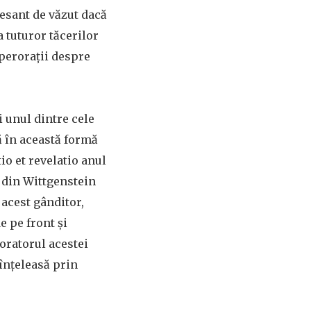
eresant de văzut dacă
 tuturor tăcerilor
 perorații despre
 unul dintre cele
ă în această formă
io et revelatio anul
e din Wittgenstein
 acest gânditor,
de pe front și
boratorul acestei
 înțeleasă prin