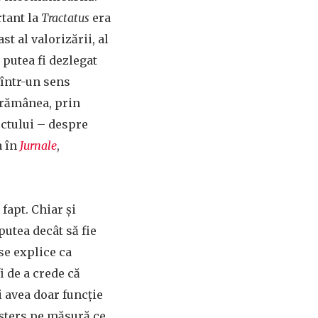
rtant la
Tractatus
era
st al valorizării, al
u putea fi dezlegat
 într-un sens
l rămânea, prin
ectului – despre
a în
Jurnale
,
fapt. Chiar și
putea decât să fie
se explice ca
 de a crede că
i avea doar funcție
 șters pe măsură ce