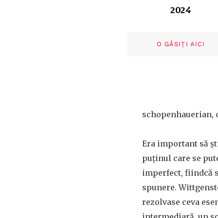
2024
O GĂSIȚI AICI
schopenhauerian, că
Era important să ști
puținul care se put
imperfect, fiindcă 
spunere. Wittgenste
rezolvase ceva esen
intermediară, un so