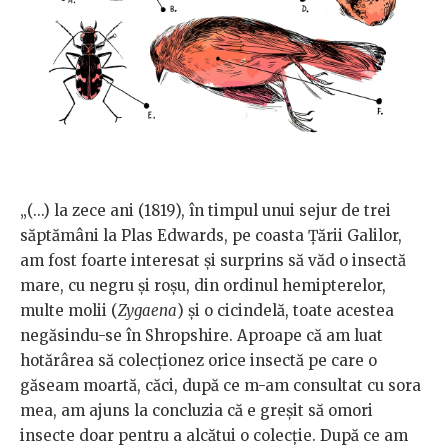
„(...) la zece ani (1819), în timpul unui sejur de trei
săptămâni la Plas Edwards, pe coasta Ţării Galilor,
am fost foarte interesat şi surprins să văd o insectă
mare, cu negru şi roşu, din ordinul hemipterelor,
multe molii (
Zygaena
) şi o cicindelă, toate acestea
negăsindu-se în Shropshire. Aproape că am luat
hotărârea să colecţionez orice insectă pe care o
găseam moartă, căci, după ce m-am consultat cu sora
mea, am ajuns la concluzia că e greşit să omori
insecte doar pentru a alcătui o colecţie. După ce am