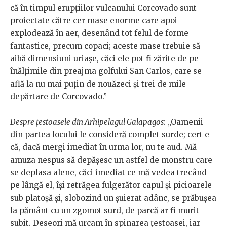
că în timpul erupţiilor vulcanului Corcovado sunt
proiectate către cer mase enorme care apoi
explodează în aer, desenând tot felul de forme
fantastice, precum copaci; aceste mase trebuie să
aibă dimensiuni uriaşe, căci ele pot fi zărite de pe
înălțimile din preajma golfului San Carlos, care se
află la nu mai puțin de nouăzeci și trei de mile
depărtare de Corcovado.”
Despre țestoasele din Arhipelagul Galapagos
: „Oamenii
din partea locului le consideră complet surde; cert e
că, dacă mergi imediat în urma lor, nu te aud. Mă
amuza nespus să depăşesc un astfel de monstru care
se deplasa alene, căci imediat ce mă vedea trecând
pe lângă el, îşi retrăgea fulgerător capul și picioarele
sub platoşă şi, slobozind un şuierat adânc, se prăbușea
la pământ cu un zgomot surd, de parcă ar fi murit
subit. Deseori mă urcam în spinarea ţestoasei, iar