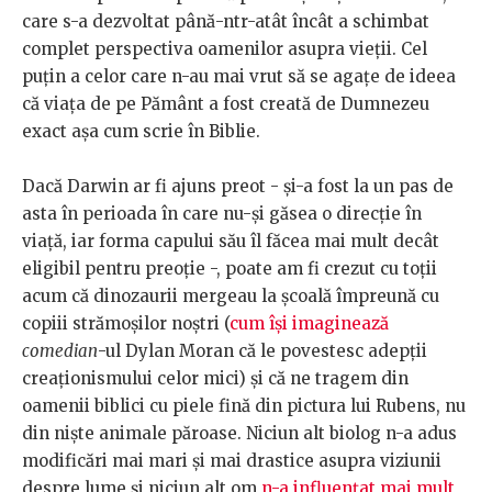
care s-a dezvoltat până-ntr-atât încât a schimbat
complet perspectiva oamenilor asupra vieții. Cel
puțin a celor care n-au mai vrut să se agațe de ideea
că viața de pe Pământ a fost creată de Dumnezeu
exact așa cum scrie în Biblie.
Dacă Darwin ar fi ajuns preot - și-a fost la un pas de
asta în perioada în care nu-și găsea o direcție în
viață, iar forma capului său îl făcea mai mult decât
eligibil pentru preoție -, poate am fi crezut cu toții
acum că dinozaurii mergeau la școală împreună cu
copiii strămoșilor noștri (
cum își imaginează
comedian
-ul Dylan Moran că le povestesc adepții
creaționismului celor mici) și că ne tragem din
oamenii biblici cu piele fină din pictura lui Rubens, nu
din niște animale păroase. Niciun alt biolog n-a adus
modificări mai mari și mai drastice asupra viziunii
despre lume și niciun alt om
n-a influențat mai mult