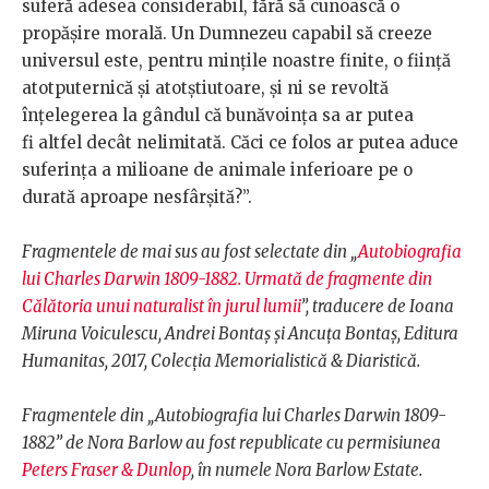
suferă adesea considerabil, fără să cunoască o
propăşire morală. Un Dumnezeu capabil să creeze
universul este, pentru minţile noastre finite, o fiinţă
atotputernică şi atotştiutoare, şi ni se revoltă
înţelegerea la gândul că bunăvoinţa sa ar putea
fi altfel decât nelimitată. Căci ce folos ar putea aduce
suferinţa a milioane de animale inferioare pe o
durată aproape nesfârşită?”.
Fragmentele de mai sus au fost selectate din „
Autobiografia
lui Charles Darwin 1809-1882. Urmată de fragmente din
Călătoria unui naturalist în jurul lumii
”, traducere de Ioana
Miruna Voiculescu, Andrei Bontaş şi Ancuţa Bontaş, Editura
Humanitas, 2017, Colecția Memorialistică & Diaristică.
Fragmentele din „Autobiografia lui Charles Darwin 1809-
1882” de Nora Barlow au fost republicate cu permisiunea
Peters Fraser & Dunlop
, în numele Nora Barlow Estate.