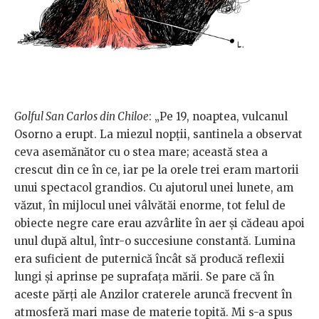
Golful San Carlos din Chiloe
: „Pe 19, noaptea, vulcanul
Osorno a erupt. La miezul nopții, santinela a observat
ceva asemănător cu o stea mare; această stea a
crescut din ce în ce, iar pe la orele trei eram martorii
unui spectacol grandios. Cu ajutorul unei lunete, am
văzut, în mijlocul unei vâlvătăi enorme, tot felul de
obiecte negre care erau azvârlite în aer și cădeau apoi
unul după altul, într-o succesiune constantă. Lumina
era suficient de puternică încât să producă reflexii
lungi și aprinse pe suprafața mării. Se pare că în
aceste părți ale Anzilor craterele aruncă frecvent în
atmosferă mari mase de materie topită. Mi s-a spus