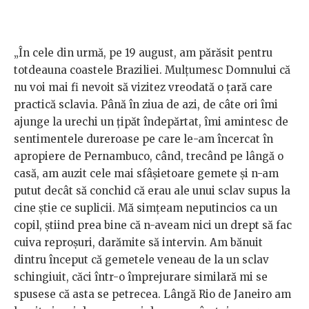
„În cele din urmă, pe 19 august, am părăsit pentru
totdeauna coastele Braziliei. Mulțumesc Domnului că
nu voi mai fi nevoit să vizitez vreodată o țară care
practică sclavia. Până în ziua de azi, de câte ori îmi
ajunge la urechi un țipăt îndepărtat, îmi amintesc de
sentimentele dureroase pe care le-am încercat în
apropiere de Pernambuco, când, trecând pe lângă o
casă, am auzit cele mai sfâşietoare gemete și n-am
putut decât să conchid că erau ale unui sclav supus la
cine ştie ce suplicii. Mă simţeam neputincios ca un
copil, ştiind prea bine că n-aveam nici un drept să fac
cuiva reproşuri, darămite să intervin. Am bănuit
dintru început că gemetele veneau de la un sclav
schingiuit, căci într-o împrejurare similară mi se
spusese că asta se petrecea. Lângă Rio de Janeiro am