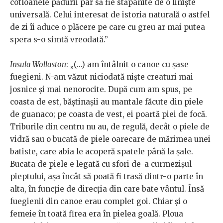
cotloanele pădurii par să fie stăpânite de o liniște
universală. Celui interesat de istoria naturală o astfel
de zi îi aduce o plăcere pe care cu greu ar mai putea
spera s-o simtă vreodată.”
Insula Wollaston
: „(...) am întâlnit o canoe cu șase
fuegieni. N-am văzut niciodată nişte creaturi mai
josnice și mai nenorocite. După cum am spus, pe
coasta de est, băștinașii au mantale făcute din piele
de guanaco; pe coasta de vest, ei poartă piei de focă.
Triburile din centru nu au, de regulă, decât o piele de
vidră sau o bucată de piele oarecare de mărimea unei
batiste, care abia le acoperă spatele până la șale.
Bucata de piele e legată cu sfori de-a curmezișul
pieptului, așa încât să poată fi trasă dintr-o parte în
alta, în funcţie de direcţia din care bate vântul. Însă
fuegienii din canoe erau complet goi. Chiar şi o
femeie în toată firea era în pielea goală. Ploua