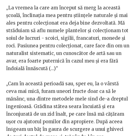
„La vremea la care am început să merg la această
școală, înclinația mea pentru științele naturale și mai
ales pentru colecționat era deja bine dezvoltată. Mă
străduiam să aflu numele plantelor și colecționam tot
soiul de lucruri - scoici, sigilii, francaturi, monede și
roci. Pasiunea pentru colecționat, care face din om un
naturalist sistematic, un cunoscător de artă sau un
avar, era foarte puternică în cazul meu și era fără
îndoială înnăscută (...)”
„Cam în această perioadă sau, sper eu, la o vârstă
ceva mai mică, furam uneori fructe doar ca să le
mănânc, una dintre metodele mele ﬁind de-a dreptul
ingenioasă. Grădina stătea seara încuiată şi era
înconjurată de un zid înalt, pe care însă mă căţăram
uşor cu ajutorul pomilor din apropiere. După aceea
înﬁgeam un băţ în gaura de scurgere a unui ghiveci