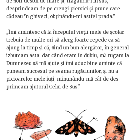
de ﬂori destul de mare şi, trăgându-l în sus,
desprindeam de pe crengi piersici şi prune care
cădeau în ghiveci, obţinându-mi astfel prada.”
„Îmi amintesc că la începutul vieții mele de şcolar
trebuia de multe ori să alerg foarte repede ca să
ajung la timp şi că, ﬁind un bun alergător, în general
izbuteam asta; dar când eram în dubiu, mă rugam la
Dumnezeu să mă ajute şi îmi aduc bine aminte că
puneam succesul pe seama rugăciunilor, şi nu a
picioarelor mele iuţi, minunându-mă cât de des
primeam ajutorul Celui de Sus.”