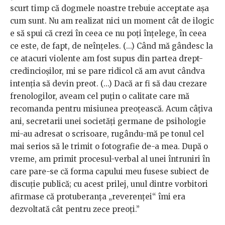
scurt timp că dogmele noastre trebuie acceptate aşa
cum sunt. Nu am realizat nici un moment cât de ilogic
e să spui că crezi în ceea ce nu poţi înţelege, în ceea
ce este, de fapt, de neînţeles. (...) Când mă gândesc la
ce atacuri violente am fost supus din partea drept-
credincioşilor, mi se pare ridicol că am avut cândva
intenţia să devin preot. (...) Dacă ar fi să dau crezare
frenologilor, aveam cel puţin o calitate care mă
recomanda pentru misiunea preoţească. Acum câţiva
ani, secretarii unei societăţi germane de psihologie
mi-au adresat o scrisoare, rugându-mă pe tonul cel
mai serios să le trimit o fotografie de-a mea. După o
vreme, am primit procesul-verbal al unei întruniri în
care pare-se că forma capului meu fusese subiect de
discuţie publică; cu acest prilej, unul dintre vorbitori
afirmase că protuberanţa „reverenţei“ îmi era
dezvoltată cât pentru zece preoţi.”