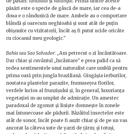
de păsări:
tăntălăul
şi
nătângul
. Prima dintre aceste
păsări este o specie de gâscă de mare, iar cea de-a
doua e o rândunică de mare. Ambele au o comportare
blândă şi oarecum neghioabă şi sunt atât de puţin
obişnuite cu vizitatorii, încât aş fi putut ucide oricâte
cu ciocanul meu geologic.”
Bahia sau Sao Salvador
: „Am petrecut o zi încântătoare.
Dar chiar şi cuvântul „încântare” e prea palid ca să
redea sentimentele unui naturalist care umblă pentru
prima oară prin jungla braziliană. Gingăşia ierburilor,
noutatea plantelor parazite, frumusețea florilor,
verdele lucios al frunzișului și, în general, luxurianța
vegetației m-au umplut de admirație. Un amestec
paradoxal de zgomot și liniște domneşte în zonele
mai întunecoase ale pădurii. Bâzâitul insectelor este
atât de sonor, încât poate fi auzit chiar și de pe un vas
ancorat la câteva sute de yarzi de țărm; şi totuși,