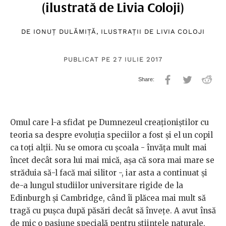
(ilustrată de Livia Coloji)
DE
IONUȚ DULĂMIȚĂ
, ILUSTRAȚII DE
LIVIA COLOJI
PUBLICAT PE 27 IULIE 2017
Omul care l-a sfidat pe Dumnezeul creaționiștilor cu
teoria sa despre evoluția speciilor a fost și el un copil
ca toți alții. Nu se omora cu școala - învăța mult mai
încet decât sora lui mai mică, așa că sora mai mare se
străduia să-l facă mai silitor -, iar asta a continuat și
de-a lungul studiilor universitare rigide de la
Edinburgh și Cambridge, când îi plăcea mai mult să
tragă cu pușca după păsări decât să învețe. A avut însă
de mic o pasiune specială pentru științele naturale,