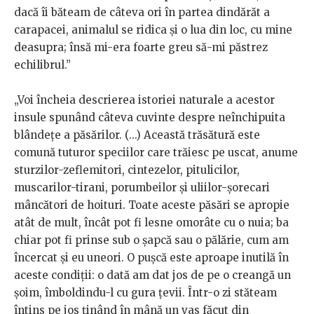
dacă îi băteam de câteva ori în partea dindărăt a
carapacei, animalul se ridica și o lua din loc, cu mine
deasupra; însă mi-era foarte greu să-mi păstrez
echilibrul.”
„Voi încheia descrierea istoriei naturale a acestor
insule spunând câteva cuvinte despre neînchipuita
blândeţe a păsărilor. (...) Această trăsătură este
comună tuturor speciilor care trăiesc pe uscat, anume
sturzilor-zeflemitori, cintezelor, pitulicilor,
muscarilor-tirani, porumbeilor și uliilor-șorecari
mâncători de hoituri. Toate aceste păsări se apropie
atât de mult, încât pot fi lesne omorâte cu o nuia; ba
chiar pot fi prinse sub o şapcă sau o pălărie, cum am
încercat și eu uneori. O pușcă este aproape inutilă în
aceste condiții: o dată am dat jos de pe o creangă un
șoim, îmboldindu-l cu gura ţevii. Într-o zi stăteam
întins pe jos ţinând în mână un vas făcut din