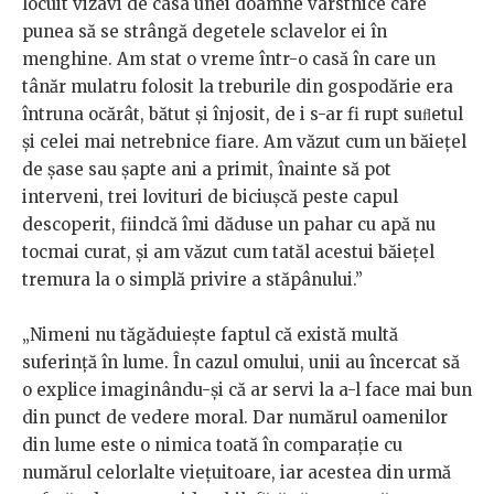
locuit vizavi de casa unei doamne vârstnice care
punea să se strângă degetele sclavelor ei în
menghine. Am stat o vreme într-o casă în care un
tânăr mulatru folosit la treburile din gospodărie era
întruna ocărât, bătut și înjosit, de i s-ar fi rupt suﬂetul
şi celei mai netrebnice fiare. Am văzut cum un băiețel
de șase sau șapte ani a primit, înainte să pot
interveni, trei lovituri de biciuşcă peste capul
descoperit, fiindcă îmi dăduse un pahar cu apă nu
tocmai curat, și am văzut cum tatăl acestui băieţel
tremura la o simplă privire a stăpânului.”
„Nimeni nu tăgăduieşte faptul că există multă
suferinţă în lume. În cazul omului, unii au încercat să
o explice imaginându-şi că ar servi la a-l face mai bun
din punct de vedere moral. Dar numărul oamenilor
din lume este o nimica toată în comparaţie cu
numărul celorlalte vieţuitoare, iar acestea din urmă