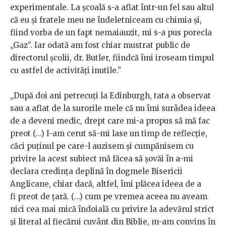
experimentale. La şcoală s-a aflat într-un fel sau altul
că eu şi fratele meu ne îndeletniceam cu chimia şi,
fiind vorba de un fapt nemaiauzit, mi s-a pus porecla
„Gaz”. Iar odată am fost chiar mustrat public de
directorul şcolii, dr. Butler, fiindcă îmi iroseam timpul
cu astfel de activităţi inutile.”
„După doi ani petrecuţi la Edinburgh, tata a observat
sau a aflat de la surorile mele că nu îmi surâdea ideea
de a deveni medic, drept care mi-a propus să mă fac
preot (...) I-am cerut să-mi lase un timp de reflecţie,
căci puţinul pe care-l auzisem şi cumpănisem cu
privire la acest subiect mă făcea să şovăi în a-mi
declara credinţa deplină în dogmele Bisericii
Anglicane, chiar dacă, altfel, îmi plăcea ideea de a
fi preot de ţară. (...) cum pe vremea aceea nu aveam
nici cea mai mică îndoială cu privire la adevărul strict
şi literal al fiecărui cuvânt din Biblie, m-am convins în