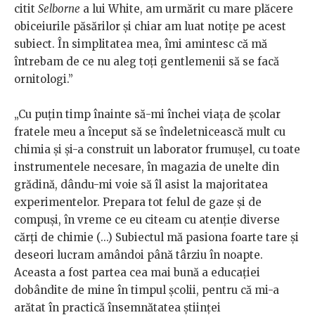
citit
Selborne
a lui White, am urmărit cu mare plăcere
obiceiurile păsărilor şi chiar am luat notiţe pe acest
subiect. În simplitatea mea, îmi amintesc că mă
întrebam de ce nu aleg toţi gentlemenii să se facă
ornitologi.”
„Cu puţin timp înainte să-mi închei viaţa de şcolar
fratele meu a început să se îndeletnicească mult cu
chimia şi şi-a construit un laborator frumuşel, cu toate
instrumentele necesare, în magazia de unelte din
grădină, dându-mi voie să îl asist la majoritatea
experimentelor. Prepara tot felul de gaze şi de
compuşi, în vreme ce eu citeam cu atenţie diverse
cărţi de chimie (...) Subiectul mă pasiona foarte tare şi
deseori lucram amândoi până târziu în noapte.
Aceasta a fost partea cea mai bună a educaţiei
dobândite de mine în timpul şcolii, pentru că mi-a
arătat în practică însemnătatea ştiinţei