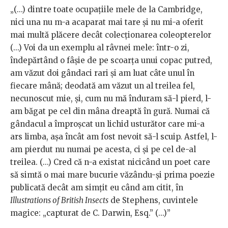
„(...) dintre toate ocupaţiile mele de la Cambridge,
nici una nu m-a acaparat mai tare şi nu mi-a oferit
mai multă plăcere decât colecţionarea coleopterelor
(...) Voi da un exemplu al râvnei mele: într-o zi,
îndepărtând o fâşie de pe scoarţa unui copac putred,
am văzut doi gândaci rari şi am luat câte unul în
fiecare mână; deodată am văzut un al treilea fel,
necunoscut mie, şi, cum nu mă înduram să-l pierd, l-
am băgat pe cel din mâna dreaptă în gură. Numai că
gândacul a împroşcat un lichid usturător care mi-a
ars limba, aşa încât am fost nevoit să-l scuip. Astfel, l-
am pierdut nu numai pe acesta, ci şi pe cel de-al
treilea. (...) Cred că n-a existat nicicând un poet care
să simtă o mai mare bucurie văzându-şi prima poezie
publicată decât am simţit eu când am citit, în
Illustrations of British Insects
de Stephens, cuvintele
magice: „capturat de C. Darwin, Esq.” (...)”