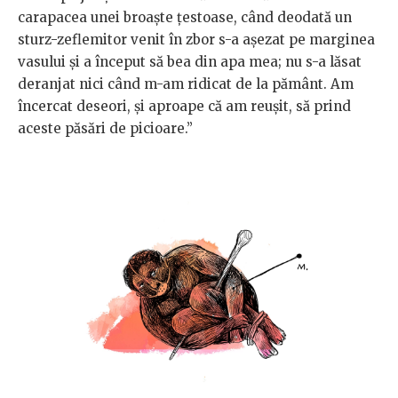
carapacea unei broaşte ţestoase, când deodată un
sturz-zeflemitor venit în zbor s-a aşezat pe marginea
vasului şi a început să bea din apa mea; nu s-a lăsat
deranjat nici când m-am ridicat de la pământ. Am
încercat deseori, și aproape că am reușit, să prind
aceste păsări de picioare.”