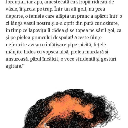
torențial, iar apa, amestecată cu stropii ridicaţi de
vâsle, îi şiroia pe trup. Într-un alt golf, nu prea
departe, o femeie care alăpta un prunc a apărut într-o
zi lângă vasul nostru și s-a oprit din pură curiozitate,
în timp ce lapovița îi cădea și se topea pe sânii goi, ca
și pe pielea pruncului despuiat! Aceste fiinţe
nefericite aveau o înfăţişare pipernicită, fețele
mânjite hidos cu vopsea albă, pielea murdară și
unsuroasă, părul încâlcit, o voce stridentă și gesturi
agitate.”