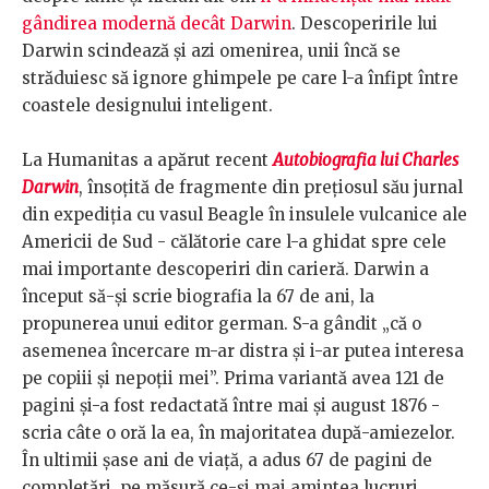
gândirea modernă decât Darwin
. Descoperirile lui
Darwin scindează și azi omenirea, unii încă se
străduiesc să ignore ghimpele pe care l-a înfipt între
coastele designului inteligent.
La Humanitas a apărut recent
Autobiografia lui Charles
Darwin
, însoțită de fragmente din prețiosul său jurnal
din expediția cu vasul Beagle în insulele vulcanice ale
Americii de Sud - călătorie care l-a ghidat spre cele
mai importante descoperiri din carieră. Darwin a
început să-și scrie biografia la 67 de ani, la
propunerea unui editor german. S-a gândit „că o
asemenea încercare m-ar distra şi i-ar putea interesa
pe copiii şi nepoţii mei”. Prima variantă avea 121 de
pagini și-a fost redactată între mai și august 1876 -
scria câte o oră la ea, în majoritatea după-amiezelor.
În ultimii șase ani de viață, a adus 67 de pagini de
completări, pe măsură ce-și mai amintea lucruri.