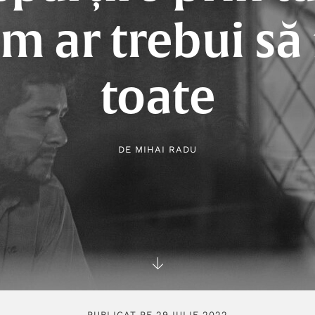
m ar trebui să 
toate
DE
MIHAI RADU
PUBLICAT PE 29 IULIE 2022