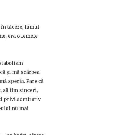
 în tăcere, fumul
ine, era o femeie
metabolism
că şi mă scârbea
 mă speria. Pare că
, să fim sinceri,
i privi admirativ
pului nu mai