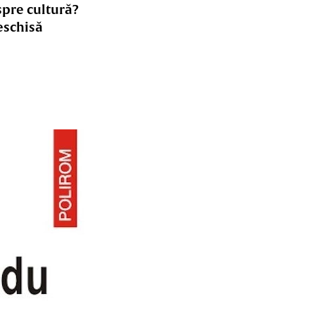
spre cultură?
eschisă