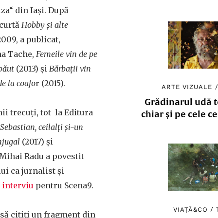
za“ din Iași. După
scurtă
Hobby și alte
2009, a publicat,
na Tache,
Femeile vin de pe
băut
(2013) și
Bărbații vin
de la coafo
r (2015).
ARTE VIZUALE
Grădinarul udă to
ii trecuți, tot la Editura
chiar și pe cele c
Sebastian, ceilalți și-un
njugal
(2017) și
. Mihai Radu a povestit
i ca jurnalist și
t
interviu
pentru Scena9.
VIAȚĂ&CO
/
 să citiți un fragment din