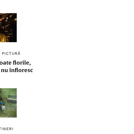
/
PICTURĂ
ate florile,
e nu înfloresc
TINERI