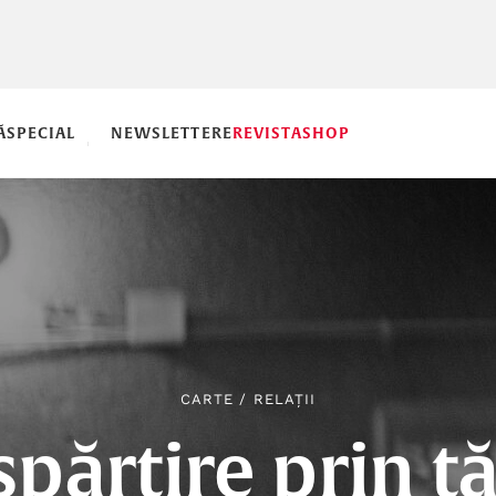
Ă
SPECIAL
NEWSLETTERE
REVISTA
SHOP
CARTE
/
RELAȚII
părțire prin t