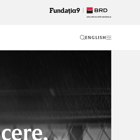
EN
ăcere,