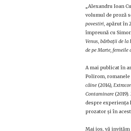
„Alexandru Ioan Cu
volumul de proză 
povestiri
, apărut în 
împreună cu Simo
Venus
,
bărbații de la 
de pe Marte, femeile 
A mai publicat în an
Polirom, romanele
câine
(2014),
Extraco
Contaminare
(2019)
despre experiența lu
prozator și în aces
Mai jos, vă invităm