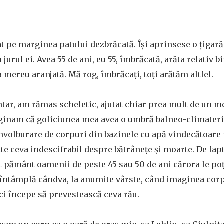
tat pe marginea patului dezbrăcată. Îşi aprinsese o ţigară
 jurul ei. Avea 55 de ani, eu 55, îmbrăcată, arăta relativ b
a mereu aranjată. Mă rog, îmbrăcaţi, toţi arătăm altfel.
tar, am rămas scheletic, ajutat chiar prea mult de un 
ginam că goliciunea mea avea o umbră balneo-climateri
învolburare de corpuri din bazinele cu apă vindecătoare
te ceva indescifrabil despre bătrâneţe şi moarte. De fapt
t pământ oamenii de peste 45 sau 50 de ani cărora le poţ
e întâmplă cândva, la anumite vârste, când imaginea cor
 ci începe să prevestească ceva rău.