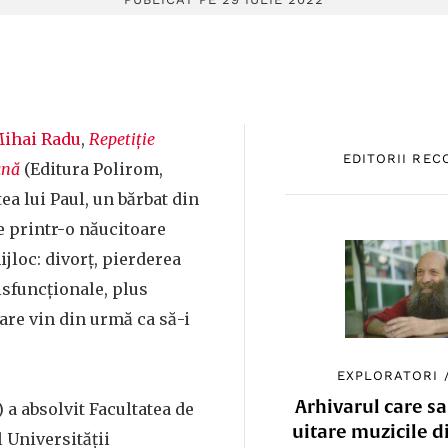
ihai Radu
,
Repetiție
EDITORII RE
ună
(Editura Polirom,
ea lui Paul, un bărbat din
e printr-o năucitoare
ijloc: divorț, pierderea
disfuncționale, plus
care vin din urmă ca să-i
EXPLORATORI
Arhivarul care sa
 a absolvit Facultatea de
uitare muzicile d
l Universității