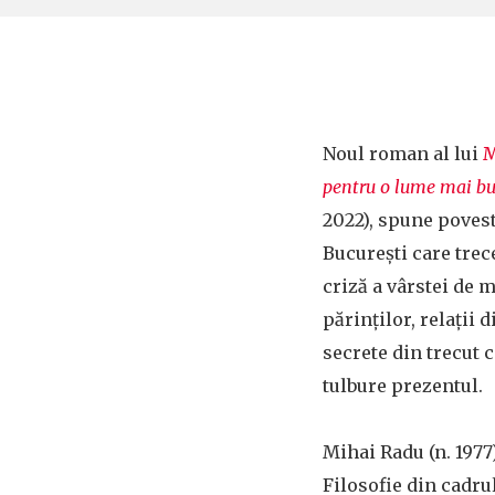
Noul roman al lui
M
pentru o lume mai b
2022), spune povest
București care trec
criză a vârstei de m
părinților, relații 
secrete din trecut 
tulbure prezentul.
Mihai Radu (n. 1977)
Filosofie din cadru