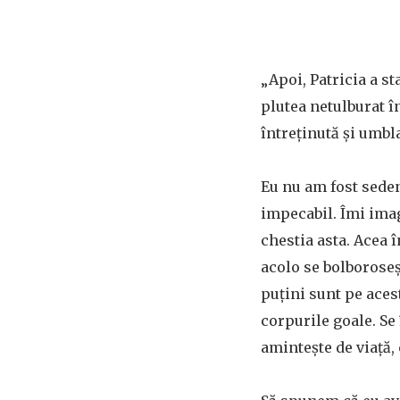
„Apoi, Patricia a s
plutea netulburat în
întreţinută şi umbl
Eu nu am fost seden
impecabil. Îmi ima
chestia asta. Acea 
acolo se bolboroseş
puţini sunt pe aces
corpurile goale. S
aminteşte de viaţă,