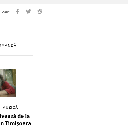
COMANDĂ
/
MUZICĂ
lvează de la
in Timișoara