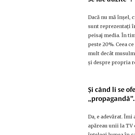
Dacă nu mă înșel, c
sunt reprezentați î
peisaj media. În t
peste 20%. Ceea ce
mult decât musulman
și despre propria r
Și când li se o
„propagandă”.
Da, e adevărat. Îmi
apăreau unii la TV 
înțelegi lumea în ca