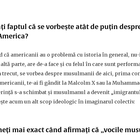
i faptul că se vorbește atât de puțin despre
n America?
d că americanii au o problemă cu istoria în general, nu-
e altă parte, are de-a face și cu felul în care sunt perfor
n trecut, se vorbea despre musulmanii de aici, prima co
americanii, te-ai fi gândit la Malcolm X sau la Muhamma
ferință s-a schimbat și musulmanul a devenit „imigrantul
te acum un alt scop ideologic în imaginarul colectiv.
uneți mai exact când afirmați că „vocile mu