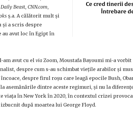
Ce cred tinerii de
 Daily Beas
t,
CNN.com
,
Întrebare d
oks
ș.a. A călătorit mult și
u și a scris despre
 au avut loc în Egipt în
 l-am avut cu el
via
Zoom, Moustafa Bayoumi mi-a vorbit d
jurnalist, despre cum s-au schimbat viețile arabilor și m
 încoace, despre firul roșu care leagă epocile Bush, Ob
 la asemănările dintre aceste regimuri, și nu la diferențe”
 viața în New York în 2020, în contextul crizei provocat
 izbucnit după moartea lui George Floyd.