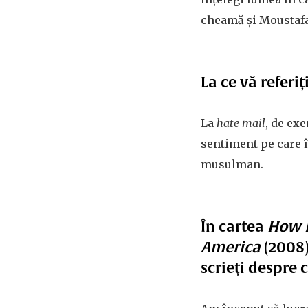
cheamă și Moustafa,
La ce vă referi
La
hate mail
, de ex
sentiment pe care î
musulman.
În cartea
How D
America
(2008)
scrieți despre c