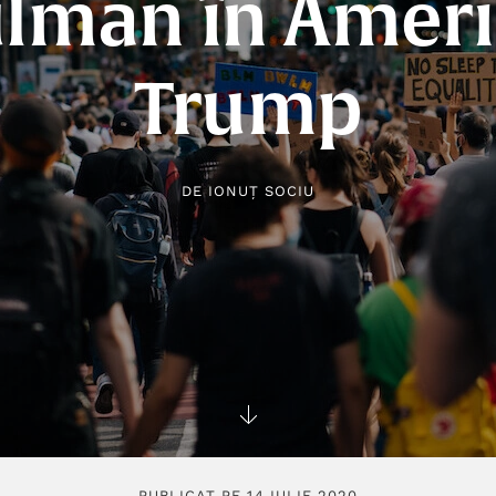
lman în Americ
Trump
DE
IONUȚ SOCIU
PUBLICAT PE 14 IULIE 2020