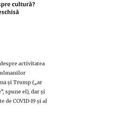
spre cultură?
eschisă
espre activitatea
usulmanilor
ama și Trump („ar
, spune el), dar și
e de COVID-19 și al