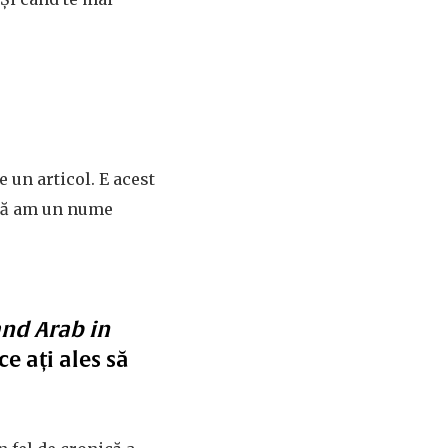
 un articol. E acest
 că am un nume
and Arab in
e ați ales să