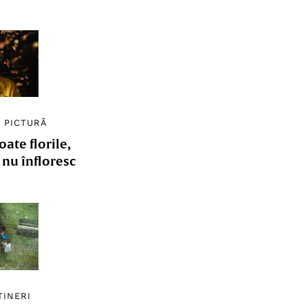
/
PICTURĂ
ate florile,
e nu înfloresc
TINERI