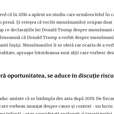
red că în 2016 a apărut un studiu care urmărea felul în
n presă. Și reieșea că vocile musulmanilor ocupau doar
imp ce declarațiile lui Donald Trump despre musulmani 
 înseamnă că Donald Trump a vorbit despre musulmani 
ii înșiși. Musulmanilor li se oferă rar ocazia de a vorb
ealitate, aproape întotdeauna sunt alții care vorbesc des
feră oportunitatea, se aduce în discuție risc
 aduc aminte că se întâmpla des asta după 2001. De fieca
care vorbeau nuanțat despre cauze și context - un lucru 
re trăiești - erau considerați apologeți ai terorismului.