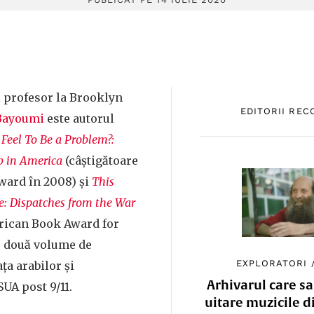
și profesor la Brooklyn
EDITORII RE
Bayoumi
este autorul
Feel To Be a Problem?:
b in America
(câștigătoare
ward în 2008) și
This
: Dispatches from the War
rican Book Award for
- două volume de
EXPLORATORI
ța arabilor și
Arhivarul care sa
UA post 9/11.
uitare muzicile d