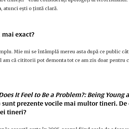
 atunci ești o țintă clară.
ți mai exact?
emplu. Mie mi se întâmplă mereu asta după ce public câte
l am că cititorii pot demonta tot ce am zis doar pentru
oes It Feel to Be a Problem?: Being Young 
 sunt prezente vocile mai multor tineri. De c
ei tineri?