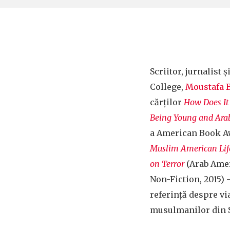
Scriitor, jurnalist 
College,
Moustafa 
cărților
How Does It 
Being Young and Ara
a American Book A
Muslim American Life
on Terror
(Arab Ame
Non-Fiction, 2015) 
referință despre via
musulmanilor din S