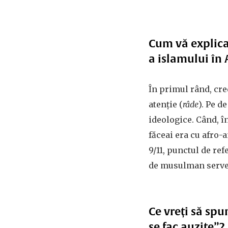
Cum vă explicaț
a islamului î
În primul rând, cre
atenție (
râde
). Pe d
ideologice. Când, î
făceai era cu afro-
9/11, punctul de re
de musulman serveș
Ce vreți să sp
se fac auzite”?