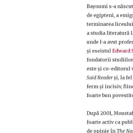
Bayoumi s-a născut 
de egipteni, a emig
terminarea liceului
a studia literatură 
unde l-a avut profe
și eseistul
Edward 
fondatorii studiilo
este și co-editorul
Said Reader
și, la fel
ferm și incisiv, fii
foarte bun povestit
După 2001, Moustaf
foarte activ ca publ
de opinie în
The Na