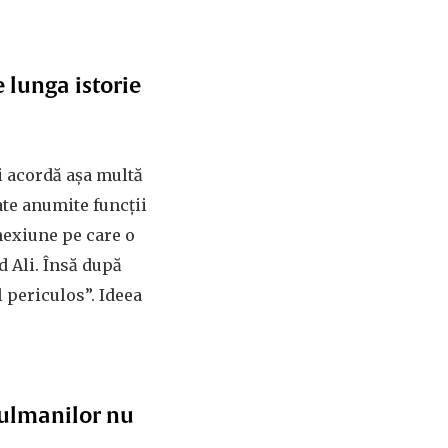
 lunga istorie
i acordă așa multă
mate anumite funcții
nexiune pe care o
d Ali. Însă după
 periculos”. Ideea
sulmanilor nu