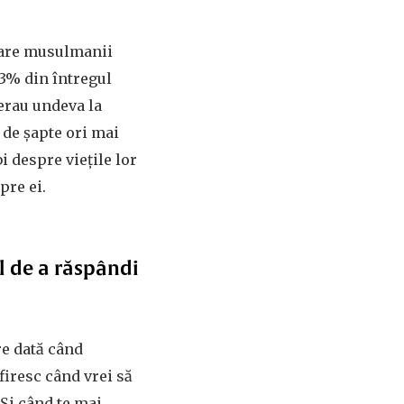
 care musulmanii
 3% din întregul
erau undeva la
de șapte ori mai
i despre viețile lor
pre ei.
ul de a răspândi
re dată când
firesc când vrei să
 Și când te mai