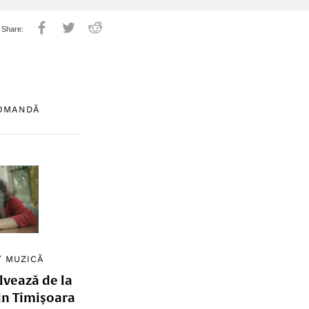
COMANDĂ
/
MUZICĂ
lvează de la
in Timișoara