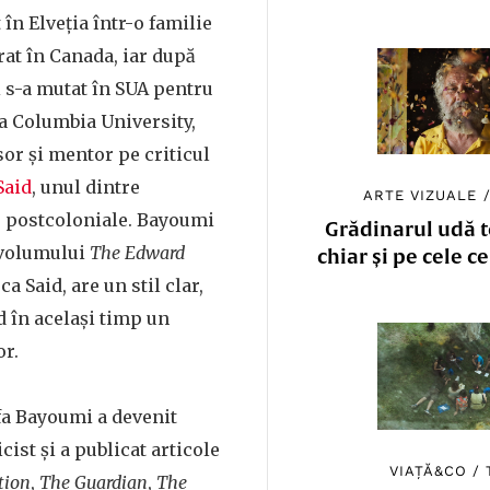
în Elveția într-o familie
rat în Canada, iar după
 s-a mutat în SUA pentru
la Columbia University,
sor și mentor pe criticul
Said
, unul dintre
ARTE VIZUALE
r postcoloniale. Bayoumi
Grădinarul udă to
 volumului
The Edward
chiar și pe cele c
 ca Said, are un stil clar,
nd în același timp un
or.
a Bayoumi a devenit
icist și a publicat articole
VIAȚĂ&CO
/
tion
,
The Guardian
,
The