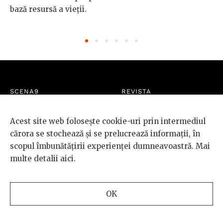
bază resursă a vieții.
SCENA9
REVISTA
Despre noi
Personaje
Echipa Scena9
Arte
Acest site web folosește cookie-uri prin intermediul
BRD și Scena9
Intră la idei
cărora se stochează și se prelucrează informații, în
Vrei să publici pe
Lumea noastră
scopul îmbunătățirii experienței dumneavoastră. Mai
Scena9?
Special
multe detalii
aici
.
Newsletter
Contact
SHOP
OK
Revista Scena9 #7
Cumpără