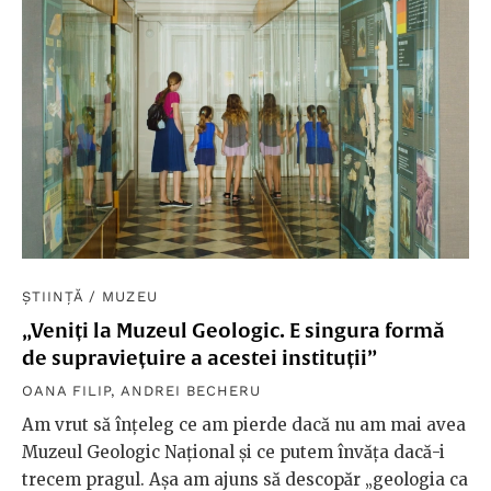
ȘTIINȚĂ
/
MUZEU
„Veniți la Muzeul Geologic. E singura formă
de supraviețuire a acestei instituții”
OANA FILIP
,
ANDREI BECHERU
Am vrut să înțeleg ce am pierde dacă nu am mai avea
Muzeul Geologic Național și ce putem învăța dacă-i
trecem pragul. Așa am ajuns să descopăr „geologia ca