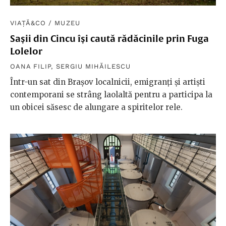
VIAȚĂ&CO
/
MUZEU
Sașii din Cincu își caută rădăcinile prin Fuga
Lolelor
OANA FILIP
,
SERGIU MIHĂILESCU
Într-un sat din Brașov localnicii, emigranți și artiști
contemporani se strâng laolaltă pentru a participa la
un obicei săsesc de alungare a spiritelor rele.