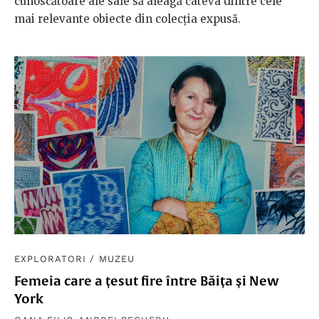
cunoscătoare ale sale să aleagă câteva dintre cele
mai relevante obiecte din colecția expusă.
EXPLORATORI
/
MUZEU
Femeia care a țesut fire între Băița și New
York