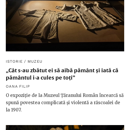
ISTORIE
/
MUZEU
„Cât s-au zbătut ei să aibă pământ și iată că
pământul i-a cules pe toți”
OANA FILIP
O expoziție de la Muzeul Țăranului Român încearcă să
spună povestea complicată și violentă a răscoalei de
la 1907.