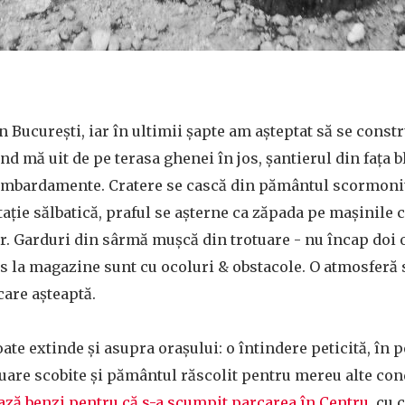
în Bucureşti, iar în ultimii şapte am aşteptat să se cons
d mă uit de pe terasa ghenei în jos, şantierul din faţa b
ombardamente. Cratere se cască din pământul scormonit 
taţie sălbatică, praful se așterne ca zăpada pe mașinile 
ur. Garduri din sârmă muşcă din trotuare - nu încap doi
ces la magazine sunt cu ocoluri & obstacole. O atmosferă 
are aşteaptă.
ate extinde şi asupra oraşului: o întindere peticită, în
tuare scobite și pământul răscolit pentru mereu alte co
ază benzi pentru că s-a scumpit parcarea în Centru
, cu 