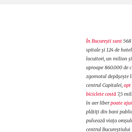
În Bucureşti sunt
568 
spitale şi 124 de hote
locuitori, un milion ş
aproape 860.000 de cl
zgomotul depăşeşte li
centrul Capitalei,
opt
biciclete costă
7,5 mil
în aer liber
poate aju
plătiţi din bani public
pulsează viaţa oraşu
centrul Bucureștiului 