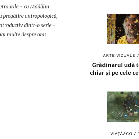
etrourile - cu Mădălin
cu pregătire antropologică,
ntroductiv dintr-o serie -
ai multe despre oraş.
ARTE VIZUALE
Grădinarul udă to
chiar și pe cele c
VIAȚĂ&CO
/