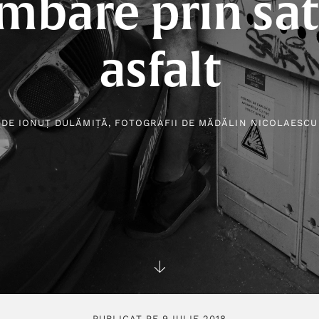
imbare prin sat
asfalt
DE
IONUȚ DULĂMIȚĂ
, FOTOGRAFII DE
MĂDĂLIN NICOLAESCU
PUBLICAT PE 9 IULIE 2018