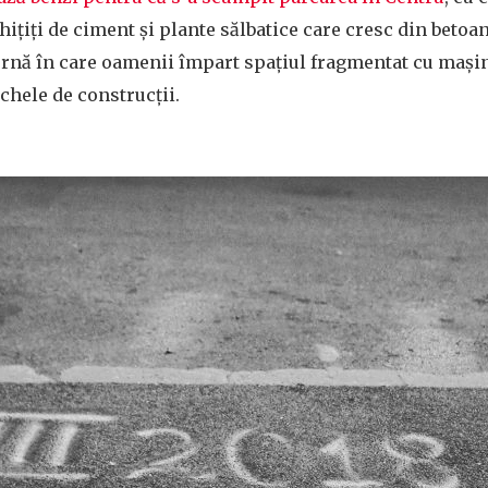
hițiți de ciment și plante sălbatice care cresc din betoan
rnă în care oamenii împart spaţiul fragmentat cu mași
 schele de construcții.