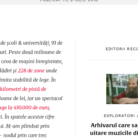
de şcoli & universităţi, 93 de
EDITORII RE
luri. Peste două milioane de
i ceva de maşini înregistrate,
ădiri şi
228 de zone
unde
mita stabilită de lege. În
 kilometri de pistă de
ioane de lei, iar un spectacol
nge la 430.000 de euro
,
EXPLORATORI
i. În spatele acestor cifre
Arhivarul care sa
lui. M-am plimbat prin
uitare muzicile d
- nodul prin care trec