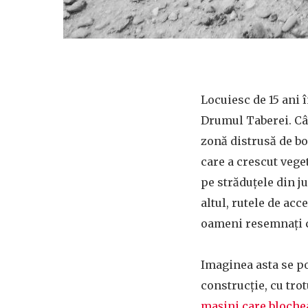
Locuiesc de 15 ani 
Drumul Taberei. Cân
zonă distrusă de b
care a crescut vege
pe străduțele din j
altul, rutele de ac
oameni resemnaţi c
Imaginea asta se po
construcţie, cu tro
mașini care bloche