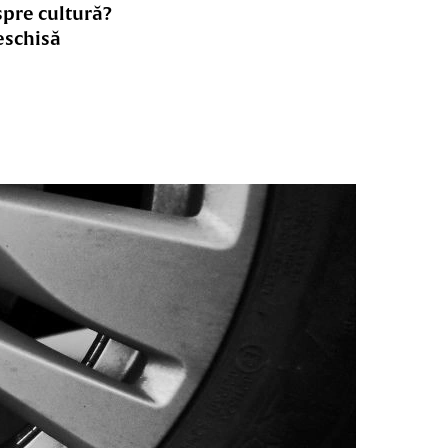
spre cultură?
eschisă