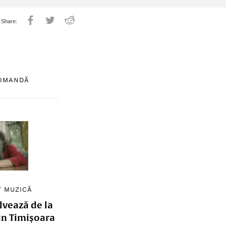
COMANDĂ
/
MUZICĂ
lvează de la
in Timișoara