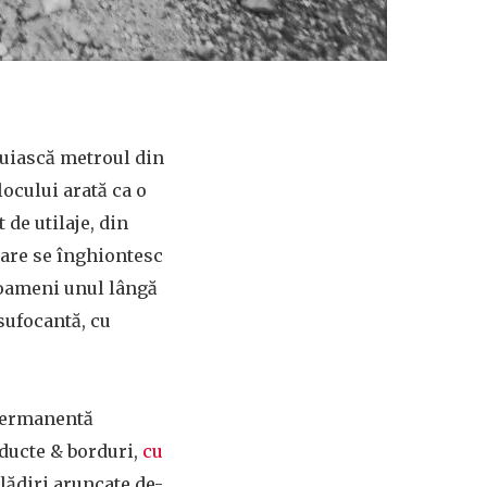
truiască metroul din
locului arată ca o
de utilaje, din
care se înghiontesc
 oameni unul lângă
sufocantă, cu
 permanentă
nducte & borduri,
cu
clădiri aruncate de-