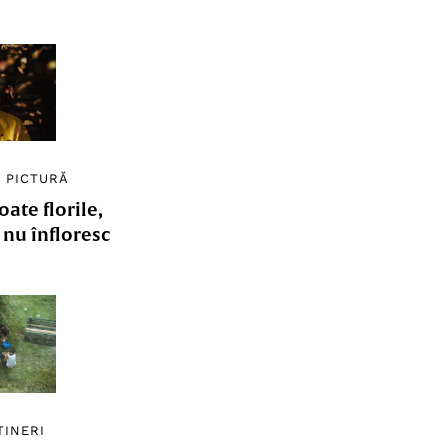
/
PICTURĂ
ate florile,
e nu înfloresc
TINERI